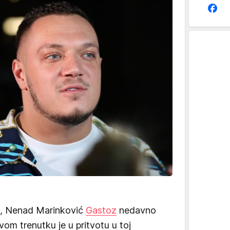
", Nenad Marinković
Gastoz
nedavno
vom trenutku je u pritvotu u toj