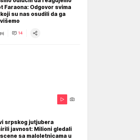
smo odlučili da reagujemo
ot Faraona: Odgovor svima
koji su nas osudili da ga
višemo
uj
14
i srpskog jutjubera
rili javnost: Milioni gledali
 scene sa maloletnicama u