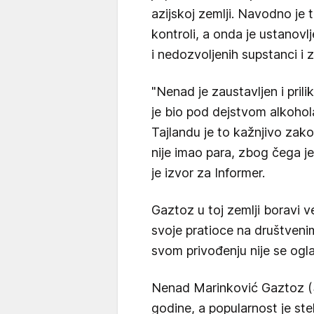
azijskoj zemlji. Navodno je 
kontroli, a onda je ustanov
i nedozvoljenih supstanci i
"Nenad je zaustavljen i pril
je bio pod dejstvom alkohol
Tajlandu je to kažnjivo zak
nije imao para, zbog čega je
je izvor za Informer.
Gaztoz u toj zemlji boravi
svoje pratioce na društveni
svom privođenju nije se ogl
Nenad Marinković Gaztoz (3
godine, a popularnost je st