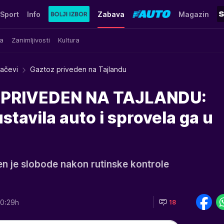
Sport
Info
Zabava
Magazin
a
Zanimljivosti
Kultura
račevi
Gaztoz priveden na Tajlandu
 PRIVEDEN NA TAJLANDU:
stavila auto i sprovela ga u
en je slobode nakon rutinske kontrole
0:29h
18