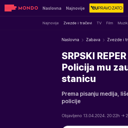
Naslovna
Najnovije
Najnovije
Zvezde i tračevi
TV
Film
Muzik
Sensa
Stvar ukusa
Yumama
Naslovna
Zabava
Zvezde i t
SRPSKI REPER
Policija mu zau
stanicu
Prema pisanju medija, liš
policije
Objavljeno 13.04.2024. 20:22h
→ 2