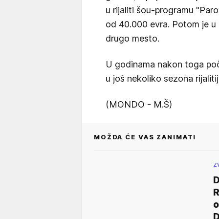
u rijaliti šou-programu "Par
od 40.000 evra. Potom je u n
drugo mesto.
U godinama nakon toga počeo
u još nekoliko sezona rijaliti
(MONDO - M.Š)
MOŽDA ĆE VAS ZANIMATI
Z
D
R
o
D