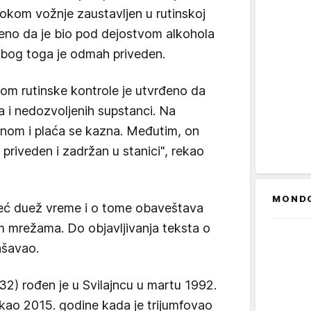
tokom vožnje zaustavljen u rutinskoj
ljeno da je bio pod dejostvom alkohola
 zbog toga je odmah priveden.
ikom rutinske kontrole je utvrđeno da
a i nedozvoljenih supstanci. Na
onom i plaća se kazna. Međutim, on
 priveden i zadržan u stanici", rekao
MOND
 već duež vreme i o tome obaveštava
m mrežama. Do objavljivanja teksta o
ašavao.
2) rođen je u Svilajncu u martu 1992.
ekao 2015. godine kada je trijumfovao