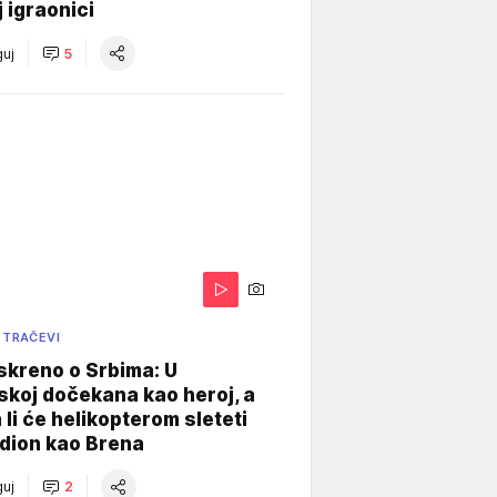
j igraonici
uj
5
 TRAČEVI
skreno o Srbima: U
koj dočekana kao heroj, a
 li će helikopterom sleteti
dion kao Brena
uj
2