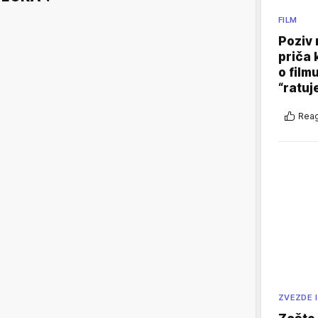
FILM
Poziv 
priča 
o film
“ratuj
Reag
ZVEZDE I