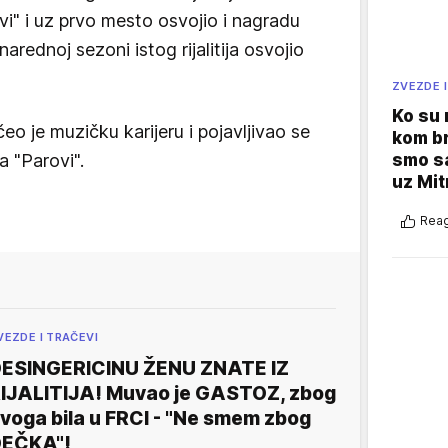
ovi" i uz prvo mesto osvojio i nagradu
arednoj sezoni istog rijalitija osvojio
ZVEZDE I
Ko su
 je muzičku karijeru i pojavljivao se
kom br
smo sa
ja "Parovi".
uz Mit
Reag
VEZDE I TRAČEVI
ESINGERICINU ŽENU ZNATE IZ
IJALITIJA! Muvao je GASTOZ, zbog
voga bila u FRCI - "Ne smem zbog
EČKA"!