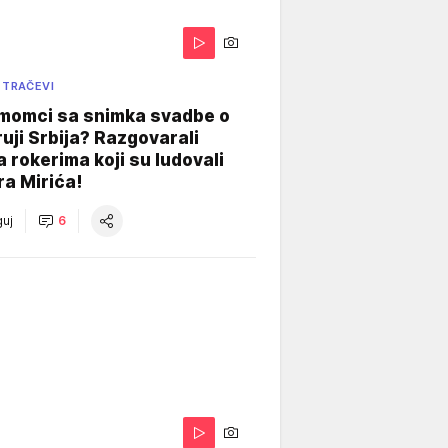
 TRAČEVI
 momci sa snimka svadbe o
uji Srbija? Razgovarali
 rokerima koji su ludovali
ra Mirića!
uj
6