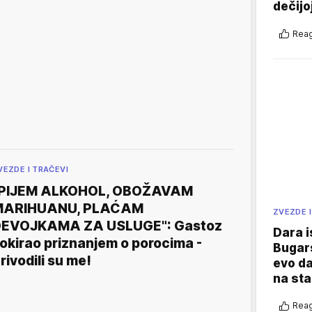
dečijo
Reag
VEZDE I TRAČEVI
"PIJEM ALKOHOL, OBOŽAVAM
MARIHUANU, PLAĆAM
ZVEZDE I
EVOJKAMA ZA USLUGE": Gastoz
Dara i
okirao priznanjem o porocima -
Bugars
rivodili su me!
evo da
na sta
Reag