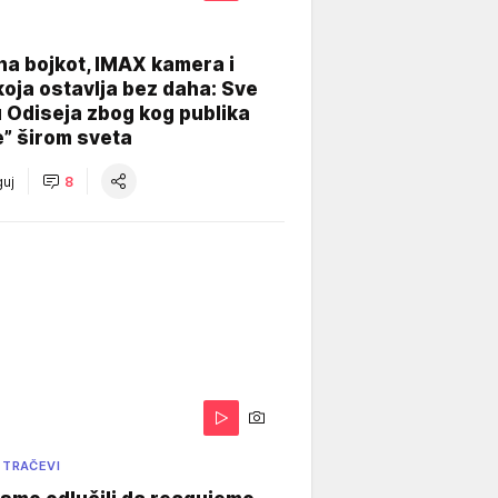
na bojkot, IMAX kamera i
koja ostavlja bez daha: Sve
u Odiseja zbog kog publika
e” širom sveta
uj
8
 TRAČEVI