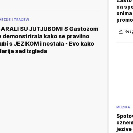
Zašto 
na sp
onima 
promo
VEZDE I TRAČEVI
ARALI SU JUTJUBOM! S Gastozom
Reag
e demonstrirala kako se pravilno
jubi s JEZIKOM i nestala - Evo kako
arija sad izgleda
MUZIKA
Spotov
uznemi
jezive