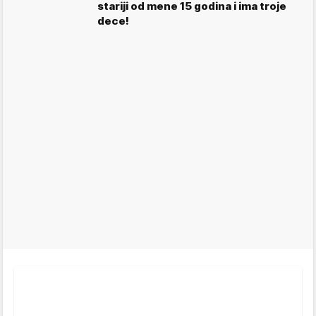
stariji od mene 15 godina i ima troje
dece!