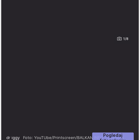
1/8
Pogledaj
dr iggy
Foto: YouTUbe/Printscreen/BALKAN INFO - Zvanični