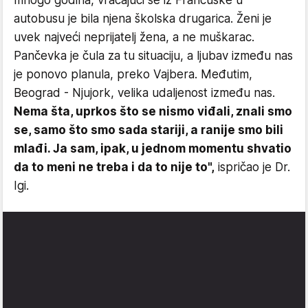
mnogo godina, vraćajući se iz Francuske u
autobusu je bila njena školska drugarica. Ženi je
uvek najveći neprijatelj žena, a ne muškarac.
Pančevka je čula za tu situaciju, a ljubav između nas
je ponovo planula, preko Vajbera. Međutim,
Beograd - Njujork, velika udaljenost između nas.
Nema šta, uprkos što se nismo viđali, znali smo
se, samo što smo sada stariji, a ranije smo bili
mlađi. Ja sam, ipak, u jednom momentu shvatio
da to meni ne treba i da to nije to",
ispričao je Dr.
Igi.