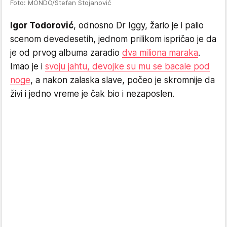
Foto: MONDO/Stefan Stojanović
Igor Todorović
, odnosno Dr Iggy, žario je i palio
scenom devedesetih, jednom prilikom ispričao je da
je od prvog albuma zaradio
dva miliona maraka
.
Imao je i
svoju jahtu, devojke su mu se bacale pod
noge
, a nakon zalaska slave, počeo je skromnije da
živi i jedno vreme je čak bio i nezaposlen.