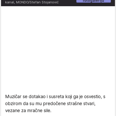
fotogaleriju
kanal, MONDO/Stefan Stojanović
Muzičar se dotakao i susreta koji ga je osvestio, s
obzirom da su mu predočene strašne stvari,
vezane za mračne sile.