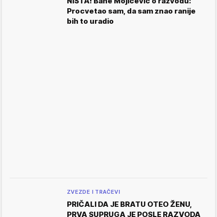
NIŠTA! Bane Mojićević o razvodu:
Procvetao sam, da sam znao ranije
bih to uradio
ZVEZDE I TRAČEVI
PRIČALI DA JE BRATU OTEO ŽENU,
PRVA SUPRUGA JE POSLE RAZVODA