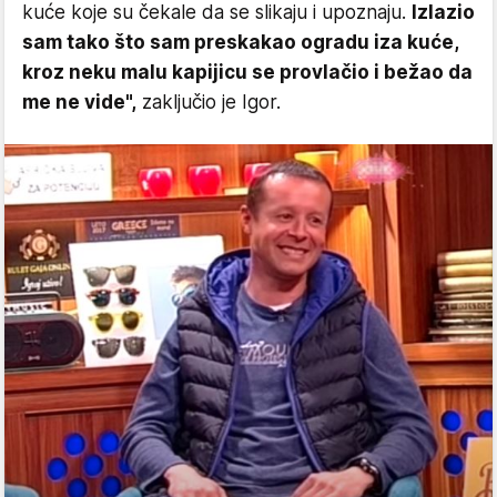
kuće koje su čekale da se slikaju i upoznaju.
Izlazio
sam tako što sam preskakao ogradu iza kuće,
kroz neku malu kapijicu se provlačio i bežao da
me ne vide",
zaključio je Igor.