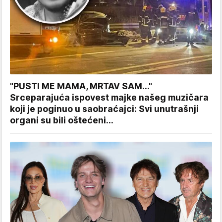
"PUSTI ME MAMA, MRTAV SAM..."
Srceparajuća ispovest majke našeg muzičara
koji je poginuo u saobraćajci: Svi unutrašnji
organi su bili oštećeni...