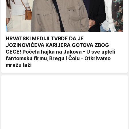
HRVATSKI MEDIJI TVRDE DA JE
JOZINOVIĆEVA KARIJERA GOTOVA ZBOG
CECE! Počela hajka na Jakova - U sve upleli
fantomsku firmu, Bregu i Čolu - Otkrivamo
mrežu laži