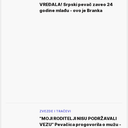
VREĐALA! Srpski pevač zaveo 24
godine mlađu - ovo je Branka
ZVEZDE I TRAČEVI
"MOJI RODITELJI NISU PODRŽAVALI
VEZU" Pevačica progovorila o mužu -