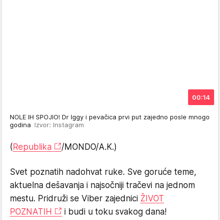
00:14
NOLE IH SPOJIO! Dr Iggy i pevačica prvi put zajedno posle mnogo
godina
Izvor: Instagram
(
Republika
/MONDO/A.K.)
Svet poznatih nadohvat ruke. Sve goruće teme,
aktuelna dešavanja i najsočniji tračevi na jednom
mestu. Pridruži se Viber zajednici
ŽIVOT
POZNATIH
i budi u toku svakog dana!