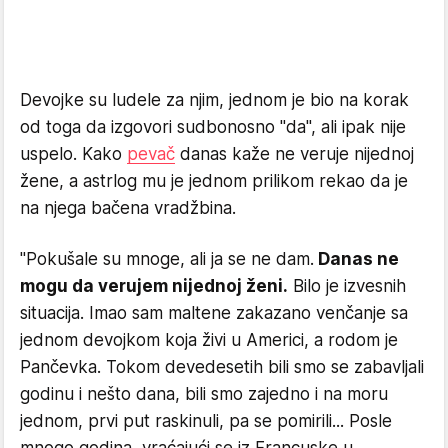
Devojke su ludele za njim, jednom je bio na korak
od toga da izgovori sudbonosno "da", ali ipak nije
uspelo. Kako
pevač
danas kaže ne veruje nijednoj
žene, a astrlog mu je jednom prilikom rekao da je
na njega bačena vradžbina.
"Pokušale su mnoge, ali ja se ne dam.
Danas ne
mogu da verujem nijednoj ženi.
Bilo je izvesnih
situacija. Imao sam maltene zakazano venčanje sa
jednom devojkom koja živi u Americi, a rodom je
Pančevka. Tokom devedesetih bili smo se zabavljali
godinu i nešto dana, bili smo zajedno i na moru
jednom, prvi put raskinuli, pa se pomirili... Posle