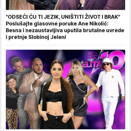
"ODSEĆI ĆU TI JEZIK, UNIŠTITI ŽIVOT I BRAK"
Poslušajte glasovne poruke Ane Nikolić:
Besna i nezaustavljiva uputila brutalne uvrede
i pretnje Slobinoj Jeleni