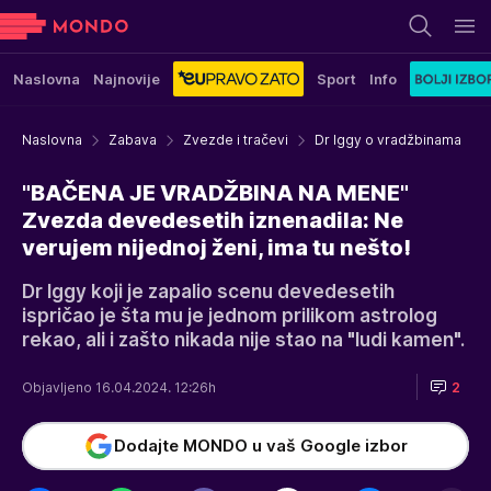
Naslovna
Najnovije
Sport
Info
Naslovna
Zabava
Zvezde i tračevi
Dr Iggy o vradžbinama
"BAČENA JE VRADŽBINA NA MENE"
Zvezda devedesetih iznenadila: Ne
verujem nijednoj ženi, ima tu nešto!
Dr Iggy koji je zapalio scenu devedesetih
ispričao je šta mu je jednom prilikom astrolog
rekao, ali i zašto nikada nije stao na "ludi kamen".
Objavljeno 16.04.2024. 12:26h
2
Dodajte MONDO u vaš Google izbor