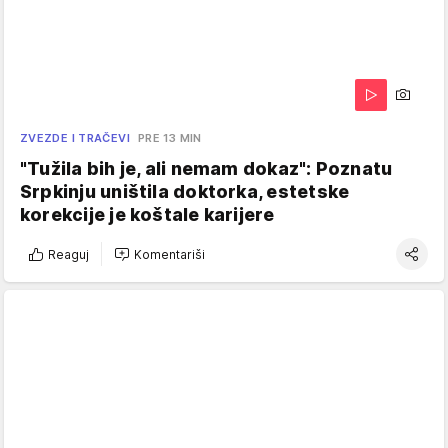
ZVEZDE I TRAČEVI
PRE 13 MIN
"Tužila bih je, ali nemam dokaz": Poznatu
Srpkinju uništila doktorka, estetske
korekcije je koštale karijere
Reaguj
Komentariši