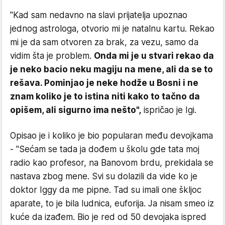
"Kad sam nedavno na slavi prijatelja upoznao
jednog astrologa, otvorio mi je natalnu kartu. Rekao
mi je da sam otvoren za brak, za vezu, samo da
vidim šta je problem.
Onda mi je u stvari rekao da
je neko bacio neku magiju na mene, ali da se to
rešava. Pominjao je neke hodže u Bosni i ne
znam koliko je to istina niti kako to tačno da
opišem, ali sigurno ima nešto",
ispričao je Igi.
Opisao je i koliko je bio popularan među devojkama
- "Sećam se tada ja dođem u školu gde tata moj
radio kao profesor, na Banovom brdu, prekidala se
nastava zbog mene. Svi su dolazili da vide ko je
doktor Iggy da me pipne. Tad su imali one škljoc
aparate, to je bila ludnica, euforija. Ja nisam smeo iz
kuće da izađem. Bio je red od 50 devojaka ispred