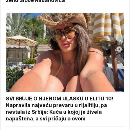
ženu Slobe Radanovića
SVI BRUJE O NJENOM ULASKU U ELITU 10!
Napravila najveću prevaru u rijalitiju, pa
nestala iz Srbije: Kuća u kojoj je živela
napuštena, a svi pričaju o ovom