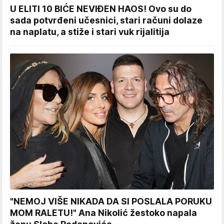
U ELITI 10 BIĆE NEVIĐEN HAOS! Ovo su do
sada potvrđeni učesnici, stari računi dolaze
na naplatu, a stiže i stari vuk rijalitija
"NEMOJ VIŠE NIKADA DA SI POSLALA PORUKU
MOM RALETU!" Ana Nikolić žestoko napala