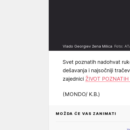
Vlado Georgiev žena Milica
Foto: AT
Svet poznatih nadohvat ruk
dešavanja i najsočniji trače
zajednici
ŽIVOT POZNATIH
(MONDO/ K.B.)
MOŽDA ĆE VAS ZANIMATI
Z