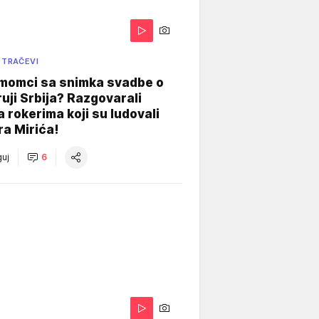
 TRAČEVI
 momci sa snimka svadbe o
uji Srbija? Razgovarali
 rokerima koji su ludovali
ra Mirića!
uj
6