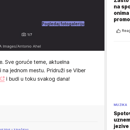
Zašto 
na sp
onima 
promo
Pogledaj fotogaleriju
Reag
1/7
A Images/Antonio Ahel
e. Sve goruće teme, aktuelna
vi na jednom mestu. Pridruži se Viber
i budi u toku svakog dana!
MUZIKA
Spotov
uznemi
jezive
VEZDE I TRAČEVI