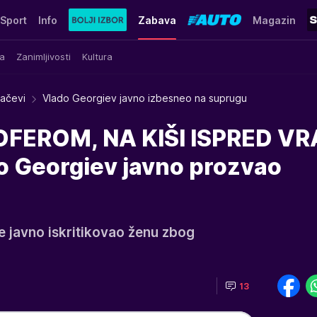
Sport
Info
Zabava
Magazin
a
Zanimljivosti
Kultura
račevi
Vlado Georgiev javno izbesneo na suprugu
OFEROM, NA KIŠI ISPRED VR
do Georgiev javno prozvao
 javno iskritikovao ženu zbog
13