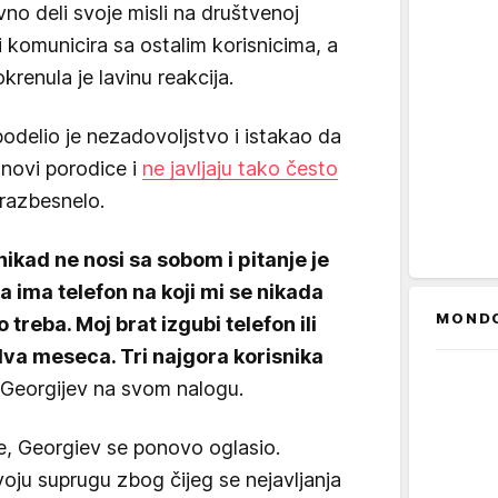
no deli svoje misli na društvenoj
 komunicira sa ostalim korisnicima, a
renula je lavinu reakcija.
odelio je nezadovoljstvo i istakao da
novi porodice i
ne javljaju tako često
 razbesnelo.
nikad ne nosi sa sobom i pitanje je
ena ima telefon na koji mi se nikada
MOND
 treba. Moj brat izgubi telefon ili
va meseca. Tri najgora korisnika
e Georgijev na svom nalogu.
, Georgiev se ponovo oglasio.
oju suprugu zbog čijeg se nejavljanja