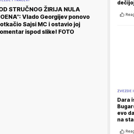
dečijo
OD STRUČNOG ŽIRIJA NULA
Reag
OENA": Vlado Georgijev ponovo
otkačio Sajsi MC i ostavio joj
omentar ispod slike! FOTO
ZVEZDE I
Dara i
Bugars
evo da
na sta
Reag