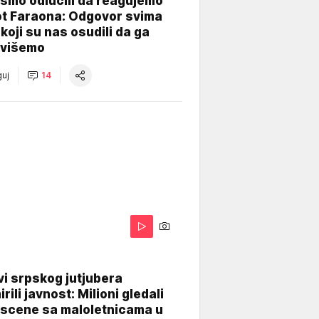
smo odlučili da reagujemo
ot Faraona: Odgovor svima
koji su nas osudili da ga
višemo
uj
14
i srpskog jutjubera
rili javnost: Milioni gledali
 scene sa maloletnicama u