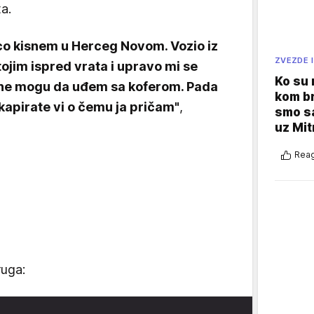
a.
co kisnem u Herceg Novom. Vozio iz
ZVEZDE I
ojim ispred vrata i upravo mi se
Ko su
 i ne mogu da uđem sa koferom. Pada
kom br
, kapirate vi o čemu ja pričam"
,
smo sa
uz Mit
Reag
ruga: