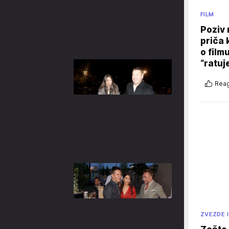
FILM
Poziv 
priča 
o film
“ratuj
Reag
ZVEZDE I