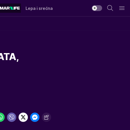
Lepa i srećna
ATA,