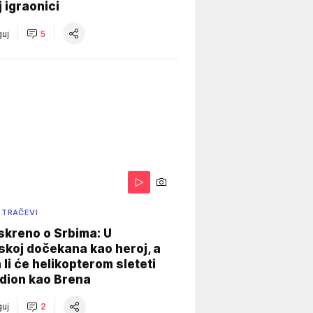
j igraonici
uj
5
 TRAČEVI
skreno o Srbima: U
koj dočekana kao heroj, a
 li će helikopterom sleteti
dion kao Brena
uj
2