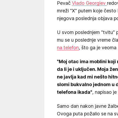
Pevač
Vlado Georgiev
redov
mreži "X" putem koje često i
njegova poslednja objava pok
U svom poslednjem "tvitu" p
mu se u poslednje vreme čla
na telefon
, što ga je veoma
"Moj otac ima moblini koji 
da li je i uključen. Moja ž
ne javlja kad mi nešto hitno
slomi bukvalno jednom u d
telefona ikada"
, napisao j
Samo dan nakon javne žalbe
Ovoga puta požalio se na sv