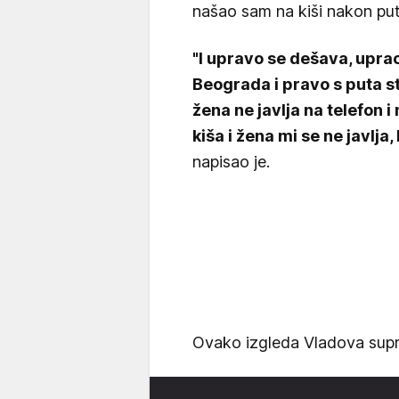
našao sam na kiši nakon put
"I upravo se dešava, upra
Beograda i pravo s puta st
žena ne javlja na telefon
kiša i žena mi se ne javlja
napisao je.
Ovako izgleda Vladova sup