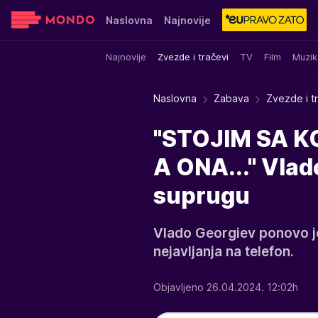
Naslovna
Najnovije
Najnovije
Zvezde i tračevi
TV
Film
Muzik
Sensa
Stvar ukusa
Yumama
Naslovna
Zabava
Zvezde i t
"STOJIM SA K
A ONA..." Vla
suprugu
Vlado Georgiev ponovo je
nejavljanja na telefon.
Objavljeno 26.04.2024. 12:02h