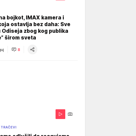
na bojkot, IMAX kamera i
koja ostavlja bez daha: Sve
u Odiseja zbog kog publika
e” širom sveta
uj
8
 TRAČEVI