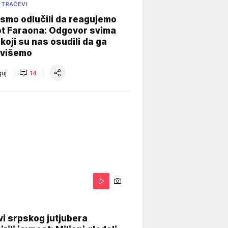
 TRAČEVI
smo odlučili da reagujemo
ot Faraona: Odgovor svima
koji su nas osudili da ga
višemo
uj
14
i srpskog jutjubera