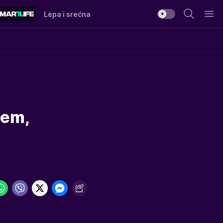
Lepa i srećna
ćem,