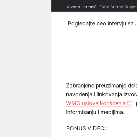
Jovana Jeremić
Foto: Stefan Stoj
Pogledajte ceo intervju sa
Zabranjeno preuzimanje dela i
navođenja i linkovanja izvo
WMG uslova korišćenja
i
informisanju i medijima.
BONUS VIDEO: