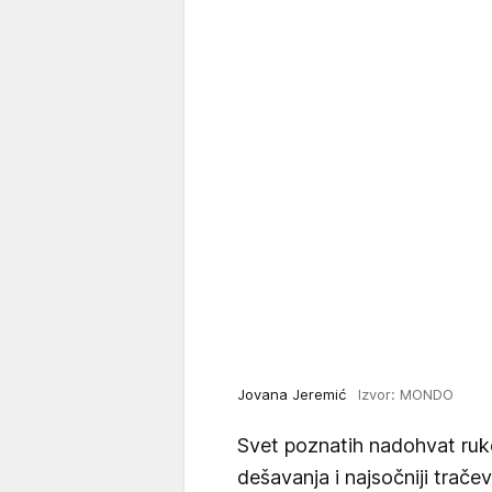
Jovana Jeremić
Izvor: MONDO
Svet poznatih nadohvat ruk
dešavanja i najsočniji trače