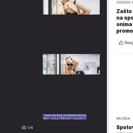
ZVEZDE I
Zašto 
na sp
onima 
promo
Reag
Pogledaj fotogaleriju
MUZIKA
Spotov
1/4