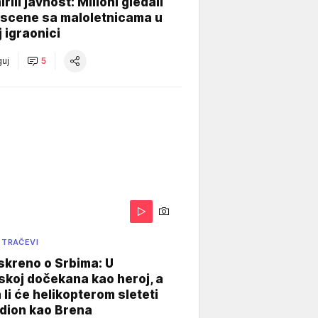
rili javnost: Milioni gledali
 scene sa maloletnicama u
j igraonici
uj
5
 TRAČEVI
skreno o Srbima: U
koj dočekana kao heroj, a
 li će helikopterom sleteti
dion kao Brena