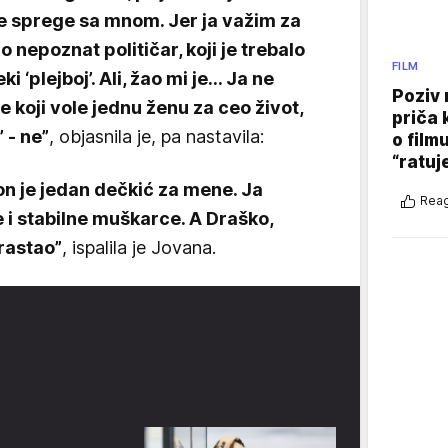
e sprege sa mnom. Jer ja važim za
io nepoznat političar, koji je trebalo
FILM
ki ‘plejboj’. Ali, žao mi je… Ja ne
Poziv 
ne koji vole jednu ženu za ceo život,
priča 
 - ne”
, objasnila je, pa nastavila:
o film
“ratuj
 on je jedan dečkić za mene. Ja
Reag
e i stabilne muškarce. A Draško,
rastao”
, ispalila je Jovana.