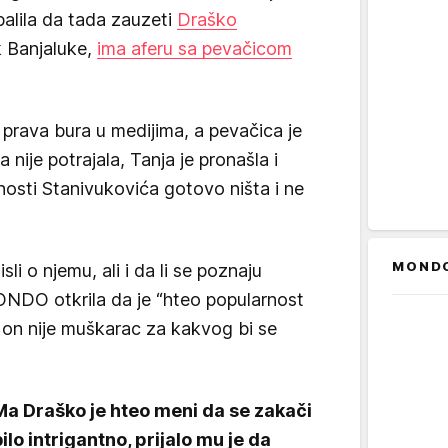
palila da tada zauzeti
Draško
k Banjaluke,
ima aferu sa pevačicom
 prava bura u medijima, a pevačica je
 nije potrajala, Tanja je pronašla i
nosti Stanivukovića gotovo ništa i ne
MOND
li o njemu, ali i da li se poznaju
MONDO otkrila da je “hteo popularnost
a on nije muškarac za kakvog bi se
Ma Draško je hteo meni da se zakači
ilo intrigantno, prijalo mu je da