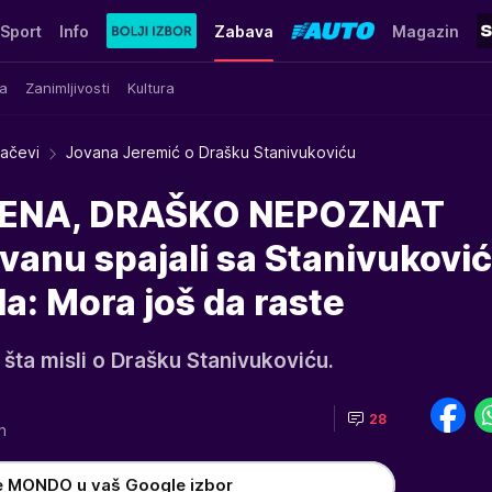
Sport
Info
Zabava
Magazin
a
Zanimljivosti
Kultura
račevi
Jovana Jeremić o Drašku Stanivukoviću
ŽENA, DRAŠKO NEPOZNAT
vanu spajali sa Stanivukovi
a: Mora još da raste
 šta misli o Drašku Stanivukoviću.
28
0h
e MONDO u vaš Google izbor