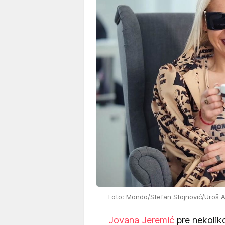
Foto: Mondo/Stefan Stojnović/Uroš A
Jovana Jeremić
pre nekoliko