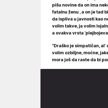
pišu novine da on ima nek
fatalnu ženu , a on je tad b
da ispliva u javnosti kao ne
volim takve, ja volim lojal
a ovakva vrsta ‘plejbojeva’
“Draško je simpatičan, al’
volim ozbiljne, moćne, jak
mora još da raste da bi po