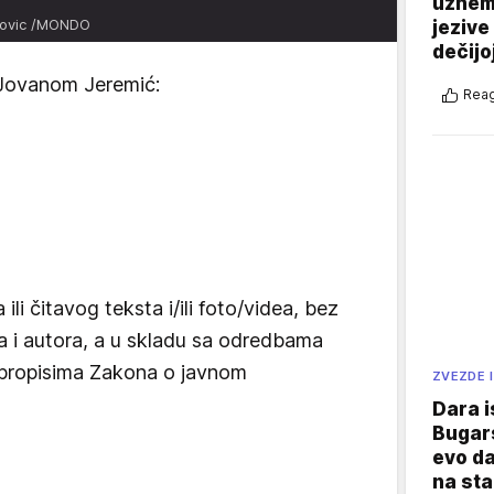
uznemi
anovic /MONDO
jezive
dečijo
 Jovanom Jeremić:
Reag
li čitavog teksta i/ili foto/videa, bez
ra i autora, a u skladu sa odredbama
 propisima Zakona o javnom
ZVEZDE I
Dara i
Bugars
evo da
na sta