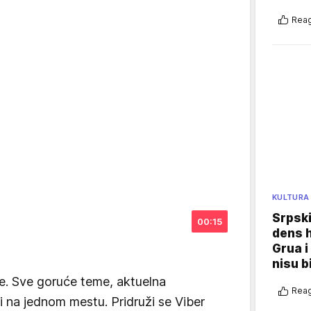
Reag
KULTURA
Srpski
00:15
dens h
Grua i
nisu b
e. Sve goruće teme, aktuelna
Reag
vi na jednom mestu. Pridruži se Viber