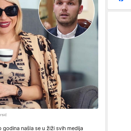
rsić
 godina našla se u žiži svih medija