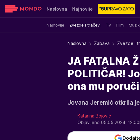
Naslovna
Najnovije
Najnovije
Zvezde i tračevi
TV
Film
Muzik
Sensa
Stvar ukusa
Yumama
Naslovna
Zabava
Zvezde i t
JA FATALNA 
POLITIČAR! Jo
ona mu poručil
Jovana Jeremić otkrila je
Katarina Bojović
Objavljeno 05.05.2024. 12:0
Dodajt