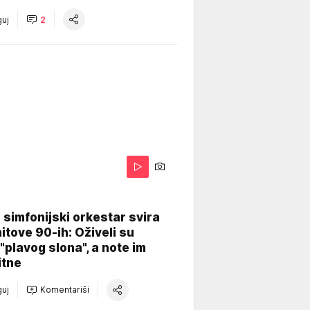
uj
2
 simfonijski orkestar svira
itove 90-ih: Oživeli su
 "plavog slona", a note im
itne
uj
Komentariši