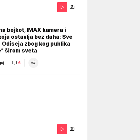
na bojkot, IMAX kamera i
koja ostavlja bez daha: Sve
u Odiseja zbog kog publika
e” širom sveta
uj
6