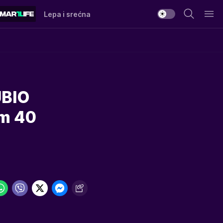
Lepa i srećna
UBIO
am 40