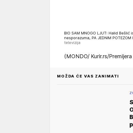
BIO SAM MNOGO LJUT: Halid Bešlić is
nesporazuma, PA JEDNIM POTEZO
televizija
(MONDO/ Kurir.rs/Premijera 
MOŽDA ĆE VAS ZANIMATI
Z
O
B
p