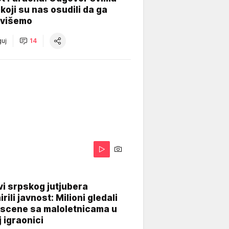
koji su nas osudili da ga
višemo
uj
14
i srpskog jutjubera
rili javnost: Milioni gledali
 scene sa maloletnicama u
j igraonici