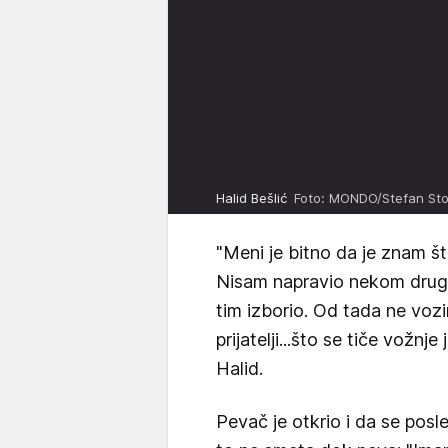
Halid Bešlić
Foto: MONDO/Stefan Sto
"Meni je bitno da je znam št
Nisam napravio nekom drugo
tim izborio. Od tada ne vozi
prijatelji...što se tiče vožnje
Halid.
Pevač je otkrio i da se posl