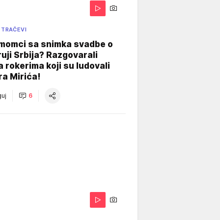
 TRAČEVI
 momci sa snimka svadbe o
uji Srbija? Razgovarali
 rokerima koji su ludovali
ra Mirića!
uj
6