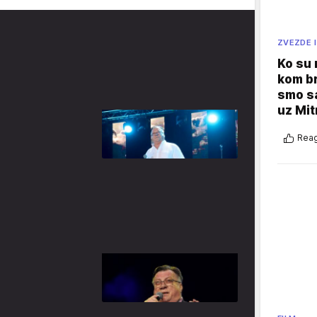
ZVEZDE I
Ko su
kom br
smo sa
uz Mit
Reag