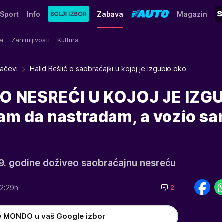
Sport
Info
Zabava
Magazin
a
Zanimljivosti
Kultura
račevi
Halid Bešlić o saobraćajki u kojoj je izgubio oko
 O NESREĆI U KOJOJ JE IZG
m da nastradam, a vozio s
09. godine doživeo saobraćajnu nesreću
2:29h
2
e MONDO u vaš Google izbor