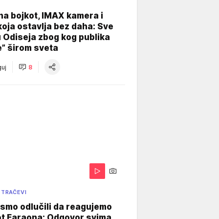
na bojkot, IMAX kamera i
koja ostavlja bez daha: Sve
u Odiseja zbog kog publika
e” širom sveta
uj
8
 TRAČEVI
smo odlučili da reagujemo
ot Faraona: Odgovor svima