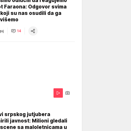
smo odlučili da reagujemo
ot Faraona: Odgovor svima
koji su nas osudili da ga
višemo
uj
14
i srpskog jutjubera
rili javnost: Milioni gledali
 scene sa maloletnicama u