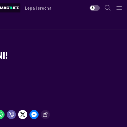
Lepa i srećna
I!