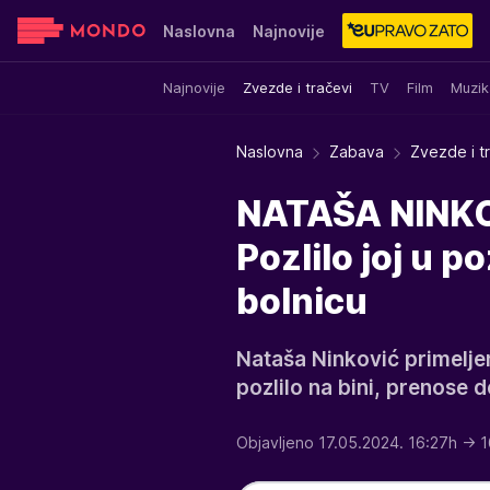
Naslovna
Najnovije
Najnovije
Zvezde i tračevi
TV
Film
Muzik
Sensa
Stvar ukusa
Yumama
Naslovna
Zabava
Zvezde i t
NATAŠA NINKO
Pozlilo joj u p
bolnicu
Nataša Ninković primeljen
pozlilo na bini, prenose 
Objavljeno 17.05.2024. 16:27h
→ 1