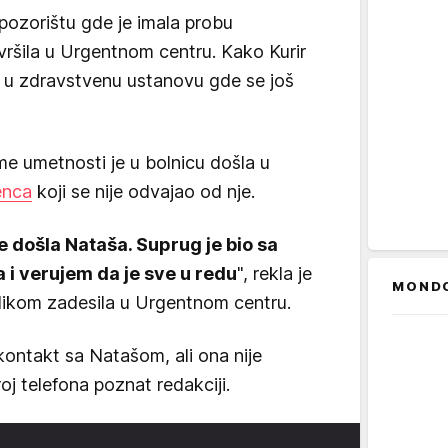
 pozorištu gde je imala probu
ršila u Urgentnom centru. Kako Kurir
na u zdravstvenu ustanovu gde se još
e umetnosti je u bolnicu došla u
enca
koji se nije odvajao od nje.
e došla Nataša. Suprug je bio sa
 i verujem da je sve u redu
", rekla je
MOND
rilikom zadesila u Urgentnom centru.
ontakt sa Natašom, ali ona nije
j telefona poznat redakciji.