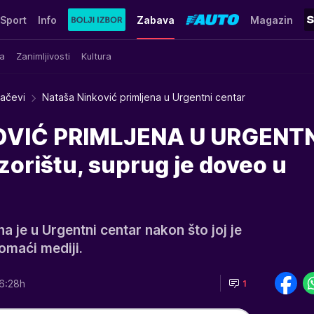
Sport
Info
Zabava
Magazin
a
Zanimljivosti
Kultura
račevi
Nataša Ninković primljena u Urgentni centar
VIĆ PRIMLJENA U URGENTN
ozorištu, suprug je doveo u
a je u Urgentni centar nakon što joj je
domaći mediji.
6:28h
1