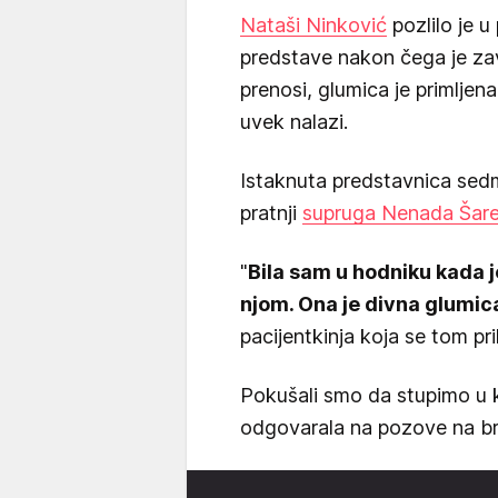
Nataši Ninković
pozlilo je u
predstave nakon čega je zav
prenosi, glumica je primlje
uvek nalazi.
Istaknuta predstavnica sedm
pratnji
supruga Nenada Šar
"
Bila sam u hodniku kada j
njom. Ona je divna glumica
pacijentkinja koja se tom p
Pokušali smo da stupimo u k
odgovarala na pozove na bro