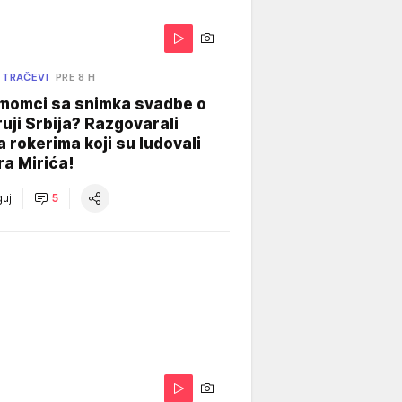
 TRAČEVI
PRE 8 H
 momci sa snimka svadbe o
uji Srbija? Razgovarali
 rokerima koji su ludovali
ra Mirića!
uj
5