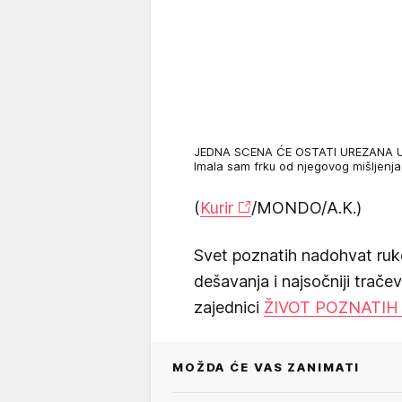
JEDNA SCENA ĆE OSTATI UREZANA U S
Imala sam frku od njegovog mišljenj
(
Kurir
/MONDO/A.K.)
Svet poznatih nadohvat ruk
dešavanja i najsočniji trače
zajednici
ŽIVOT POZNATIH
MOŽDA ĆE VAS ZANIMATI