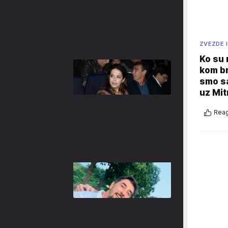
ZVEZDE I
Ko su
kom br
smo sa
uz Mit
Reag