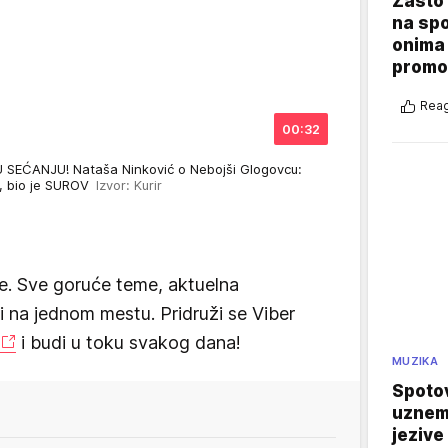
Zašto 
na sp
onima 
promo
Reag
00:32
EĆANJU! Nataša Ninković o Nebojši Glogovcu:
a, bio je SUROV
Izvor: Kurir
e. Sve goruće teme, aktuelna
vi na jednom mestu. Pridruži se Viber
i budi u toku svakog dana!
MUZIKA
Spotov
uznemi
jezive