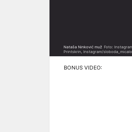
Nataša Ninković muž
Foto: Instagra
Printskrin, Instagram/sloboda_mical
BONUS VIDEO: