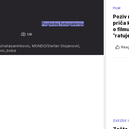
FILM
Poziv 
priča 
Pogledaj fotogaleriju
o film
1/6
“ratuj
m/natasaninkovic, MONDO/Stefan Stojanović,
Reag
ovic_boba
ZVEZDE I