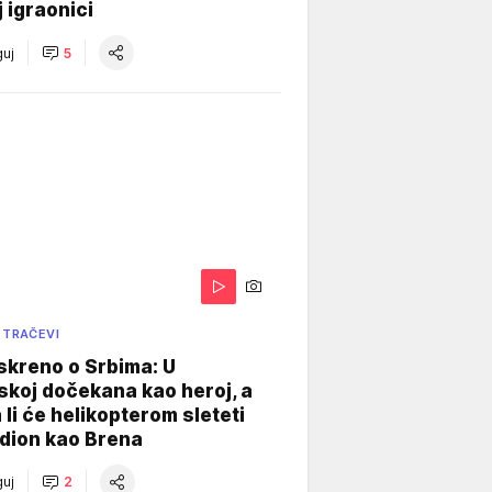
j igraonici
uj
5
 TRAČEVI
skreno o Srbima: U
koj dočekana kao heroj, a
 li će helikopterom sleteti
dion kao Brena
uj
2