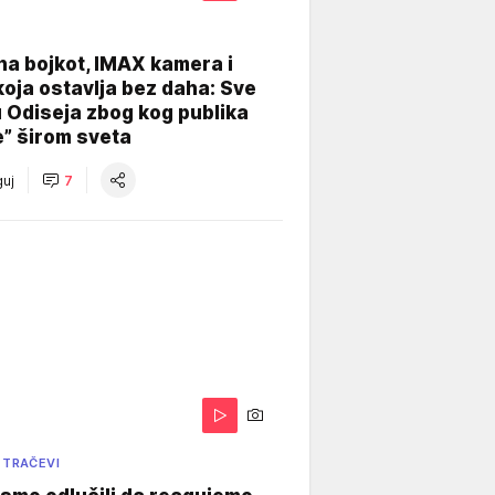
na bojkot, IMAX kamera i
koja ostavlja bez daha: Sve
u Odiseja zbog kog publika
e” širom sveta
uj
7
 TRAČEVI