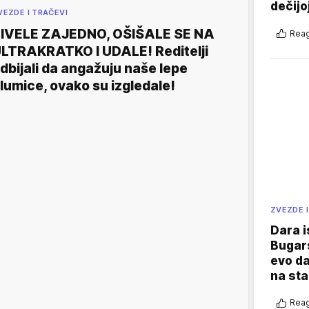
dečijo
VEZDE I TRAČEVI
IVELE ZAJEDNO, OŠIŠALE SE NA
Reag
LTRAKRATKO I UDALE! Reditelji
dbijali da angažuju naše lepe
lumice, ovako su izgledale!
ZVEZDE I
Dara i
Bugars
evo da
na sta
Reag