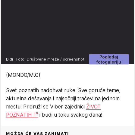
Pogledaj
Didi
Foto: Društvene mreže / screenshot
fotogaleriju
(MONDO/M.C)
Svet poznatih nadohvat ruke. Sve goruće teme,
aktuelna dešavanja i najsočniji tračevi na jednom
mestu. Pridruži se Viber zajednici
ŽIVOT
POZNATIH
i budi u toku svakog dana!
MOŽDA ĆE VAS ZANIMATI