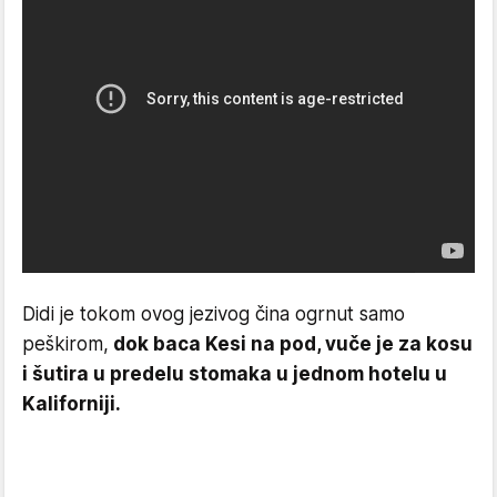
Didi je tokom ovog jezivog čina ogrnut samo
peškirom,
dok baca Kesi na pod, vuče je za kosu
i šutira u predelu stomaka u jednom hotelu u
Kaliforniji.