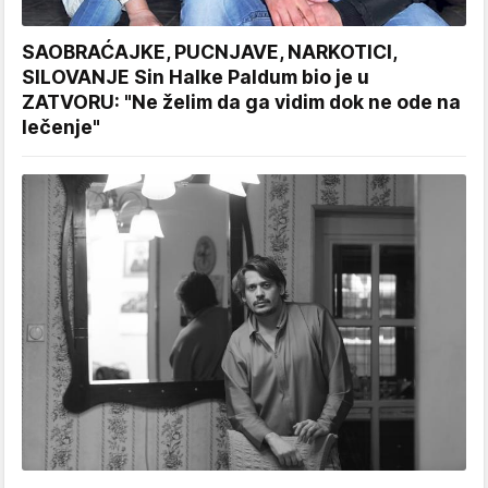
SAOBRAĆAJKE, PUCNJAVE, NARKOTICI,
SILOVANJE Sin Halke Paldum bio je u
ZATVORU: "Ne želim da ga vidim dok ne ode na
lečenje"