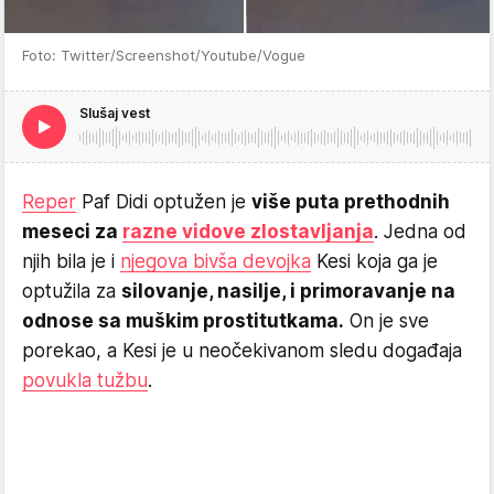
Foto: Twitter/Screenshot/Youtube/Vogue
Slušaj vest
Reper
Paf Didi optužen je
više puta prethodnih
meseci za
razne vidove zlostavljanja
. Jedna od
njih bila je i
njegova bivša devojka
Kesi koja ga je
optužila za
silovanje, nasilje, i primoravanje na
odnose sa muškim prostitutkama.
On je sve
porekao, a Kesi je u neočekivanom sledu događaja
povukla tužbu
.