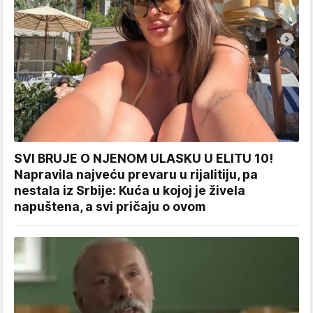
SVI BRUJE O NJENOM ULASKU U ELITU 10!
Napravila najveću prevaru u rijalitiju, pa
nestala iz Srbije: Kuća u kojoj je živela
napuštena, a svi pričaju o ovom