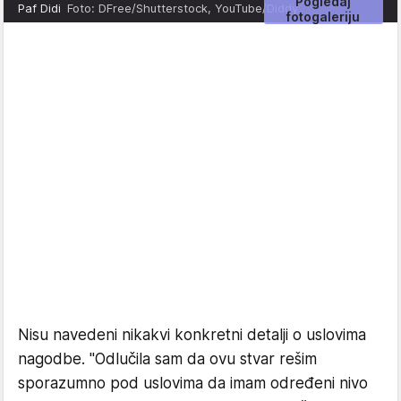
Pogledaj
Paf Didi
Foto: DFree/Shutterstock, YouTube/Diddy
fotogaleriju
Nisu navedeni nikakvi konkretni detalji o uslovima
nagodbe. "Odlučila sam da ovu stvar rešim
sporazumno pod uslovima da imam određeni nivo