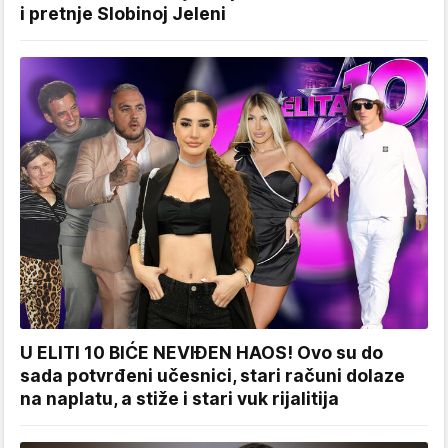
i pretnje Slobinoj Jeleni
U ELITI 10 BIĆE NEVIĐEN HAOS! Ovo su do
sada potvrđeni učesnici, stari računi dolaze
na naplatu, a stiže i stari vuk rijalitija