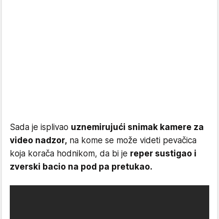
Sada je isplivao
uznemirujući snimak kamere za
video nadzor,
na kome se može videti pevačica
koja korača hodnikom, da bi je
reper sustigao i
zverski bacio na pod pa pretukao.