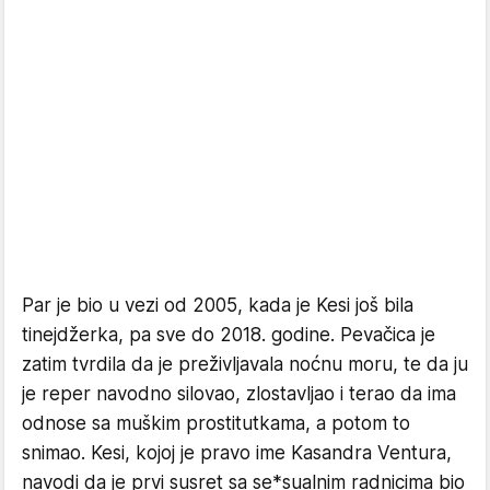
Par je bio u vezi od 2005, kada je Kesi još bila
tinejdžerka, pa sve do 2018. godine. Pevačica je
zatim tvrdila da je preživljavala noćnu moru, te da ju
je reper navodno silovao, zlostavljao i terao da ima
odnose sa muškim prostitutkama, a potom to
snimao. Kesi, kojoj je pravo ime Kasandra Ventura,
navodi da je prvi susret sa se*sualnim radnicima bio