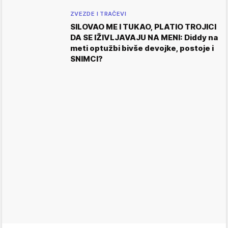
ZVEZDE I TRAČEVI
SILOVAO ME I TUKAO, PLATIO TROJICI
DA SE IŽIVLJAVAJU NA MENI: Diddy na
meti optužbi bivše devojke, postoje i
SNIMCI?