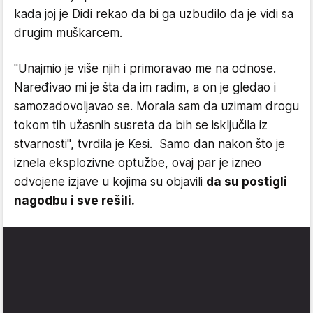
kada joj je Didi rekao da bi ga uzbudilo da je vidi sa
drugim muškarcem.
"Unajmio je više njih i primoravao me na odnose.
Naređivao mi je šta da im radim, a on je gledao i
samozadovoljavao se. Morala sam da uzimam drogu
tokom tih užasnih susreta da bih se isključila iz
stvarnosti", tvrdila je Kesi. Samo dan nakon što je
iznela eksplozivne optužbe, ovaj par je izneo
odvojene izjave u kojima su objavili
da su postigli
nagodbu i sve rešili.