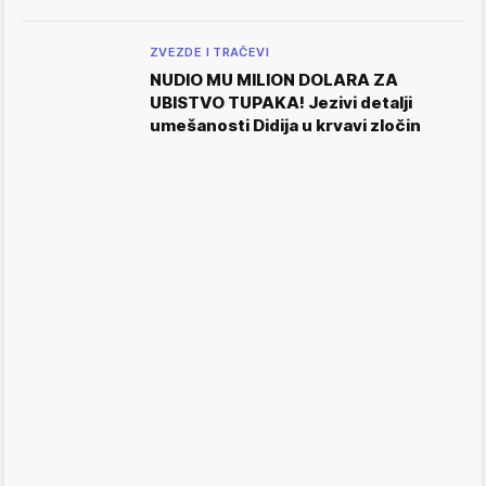
ZVEZDE I TRAČEVI
NUDIO MU MILION DOLARA ZA
UBISTVO TUPAKA! Jezivi detalji
umešanosti Didija u krvavi zločin