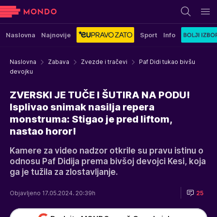
Naslovna
Najnovije
Sport
Info
Naslovna
Zabava
Zvezde i tračevi
Paf Didi tukao bivšu
devojku
ZVERSKI JE TUČE I ŠUTIRA NA PODU!
Isplivao snimak nasilja repera
monstruma: Stigao je pred liftom,
nastao horor!
Kamere za video nadzor otkrile su pravu istinu o
odnosu Paf Didija prema bivšoj devojci Kesi, koja
ga je tužila za zlostavljanje.
Objavljeno 17.05.2024. 20:39h
25