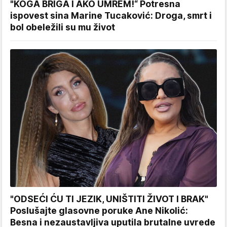
"KOGA BRIGA I AKO UMREM!“ Potresna
ispovest sina Marine Tucaković: Droga, smrt i
bol obeležili su mu život
"ODSEĆI ĆU TI JEZIK, UNIŠTITI ŽIVOT I BRAK"
Poslušajte glasovne poruke Ane Nikolić:
Besna i nezaustavljiva uputila brutalne uvrede