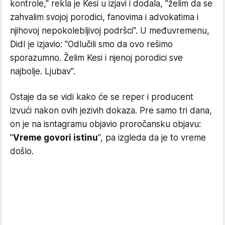
kontrole," rekla je Kesi u izjavi i dodala, "želim da se
zahvalim svojoj porodici, fanovima i advokatima i
njihovoj nepokolebljivoj podršci". U međuvremenu,
DidI je izjavio: "Odlučili smo da ovo rešimo
sporazumno. Želim Kesi i njenoj porodici sve
najbolje. Ljubav".
Ostaje da se vidi kako će se reper i producent
izvući nakon ovih jezivih dokaza. Pre samo tri dana,
on je na isntagramu objavio proročansku objavu:
"
Vreme govori istinu
", pa izgleda da je to vreme
došlo.