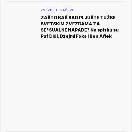
ZVEZDE I TRAČEVI
ZAŠTO BAŠ SAD PLJUŠTE TUŽBE
SVETSKIM ZVEZDAMA ZA
SE*SUALNE NAPADE? Na spisku su
Paf Didi, Džejmi Foks i Ben Aflek