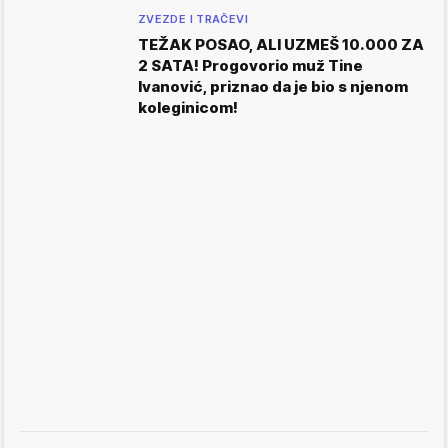
ZVEZDE I TRAČEVI
TEŽAK POSAO, ALI UZMEŠ 10.000 ZA
2 SATA! Progovorio muž Tine
Ivanović, priznao da je bio s njenom
koleginicom!