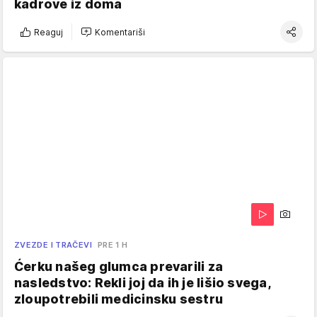
kadrove iz doma
Reaguj
Komentariši
ZVEZDE I TRAČEVI
PRE 1 H
Ćerku našeg glumca prevarili za
nasledstvo: Rekli joj da ih je lišio svega,
zloupotrebili medicinsku sestru