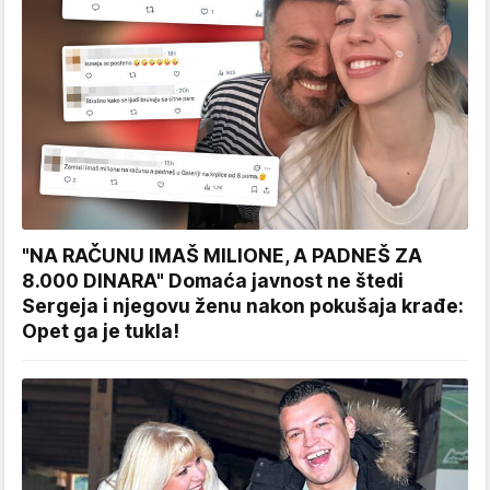
"NA RAČUNU IMAŠ MILIONE, A PADNEŠ ZA
8.000 DINARA" Domaća javnost ne štedi
Sergeja i njegovu ženu nakon pokušaja krađe:
Opet ga je tukla!