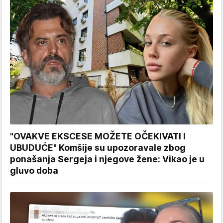
"OVAKVE EKSCESE MOŽETE OČEKIVATI I
UBUDUĆE" Komšije su upozoravale zbog
ponašanja Sergeja i njegove žene: Vikao je u
gluvo doba