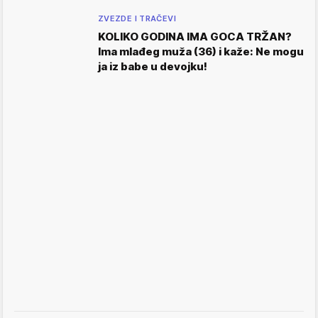
ZVEZDE I TRAČEVI
KOLIKO GODINA IMA GOCA TRŽAN?
Ima mlađeg muža (36) i kaže: Ne mogu
ja iz babe u devojku!