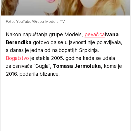
Foto: YouTube/Grupa Models TV
Nakon napuštanja grupe Models,
pevačica
Ivana
Berendika
gotovo da se u javnosti nije pojavljivala,
a danas je jedna od najbogatijih Srpkinja.
Bogatstvo
je stekla 2005. godine kada se udala
za osnivača "Gugla",
Tomasa Jermoluka
, kome je
2016. podarila blizance.