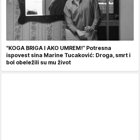
"KOGA BRIGA I AKO UMREM!“ Potresna
ispovest sina Marine Tucaković: Droga, smrt i
bol obeležili su mu život