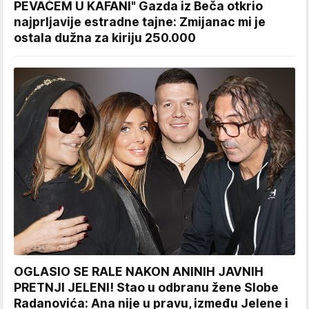
PEVAČEM U KAFANI" Gazda iz Beča otkrio
najprljavije estradne tajne: Zmijanac mi je
ostala dužna za kiriju 250.000
OGLASIO SE RALE NAKON ANINIH JAVNIH
PRETNJI JELENI! Stao u odbranu žene Slobe
Radanovića: Ana nije u pravu, između Jelene i