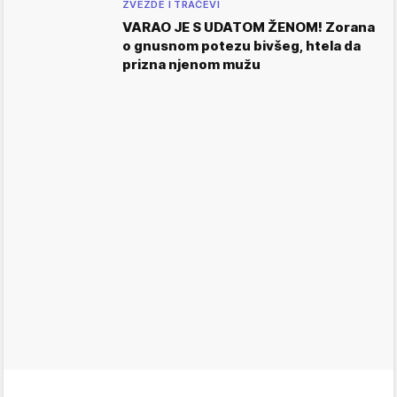
ZVEZDE I TRAČEVI
VARAO JE S UDATOM ŽENOM! Zorana
o gnusnom potezu bivšeg, htela da
prizna njenom mužu