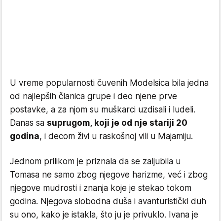
U vreme popularnosti čuvenih Modelsica bila jedna
od najlepših članica grupe i deo njene prve
postavke, a za njom su muškarci uzdisali i ludeli.
Danas sa
suprugom, koji je od nje stariji 20
godina
, i decom živi u raskošnoj vili u Majamiju.
Jednom prilikom je priznala da se zaljubila u
Tomasa ne samo zbog njegove harizme, već i zbog
njegove mudrosti i znanja koje je stekao tokom
godina. Njegova slobodna duša i avanturistički duh
su ono, kako je istakla, što ju je privuklo. Ivana je