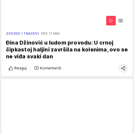
ZVEZDE I TRAČEVI
PRE 11 MIN
Đina Džinović u ludom provodu: U crnoj
čipkastoj haljini završila na kolenima, ovo se
ne viđa svaki dan
Reaguj
Komentariši