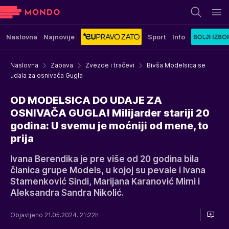
Naslovna
Najnovije
Sport
Info
Naslovna
Zabava
Zvezde i tračevi
Bivša Modelsica se
udala za osnivača Gugla
OD MODELSICA DO UDAJE ZA
OSNIVAČA GUGLA! Milijarder stariji 20
godina: U svemu je moćniji od mene, to
prija
Ivana Berendika je pre više od 20 godina bila
članica grupe Models, u kojoj su pevale i Ivana
Stamenković Sindi, Marijana Karanović Mimi i
Aleksandra Sandra Nikolić.
Objavljeno 21.05.2024. 21:22h