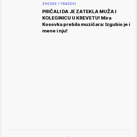
ZVEZDE I TRAČEVI
PRIČALI DA JE ZATEKLA MUŽA I
KOLEGINICU U KREVETU! Mira
Kosovka prebila muzičara: Izgubio je i
mene i nju!