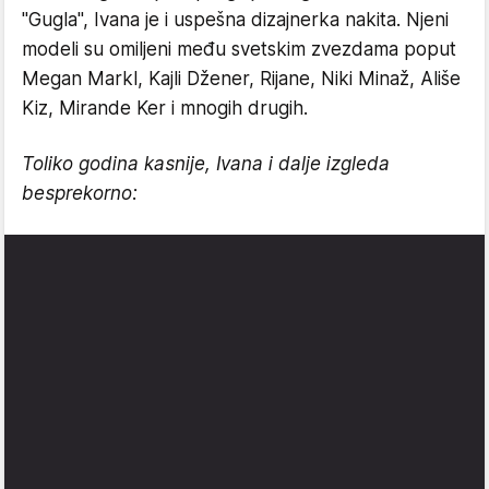
"Gugla", Ivana je i uspešna dizajnerka nakita. Njeni
modeli su omiljeni među svetskim zvezdama poput
Megan Markl, Kajli Džener, Rijane, Niki Minaž, Ališe
Kiz, Mirande Ker i mnogih drugih.
Toliko godina kasnije, Ivana i dalje izgleda
besprekorno: