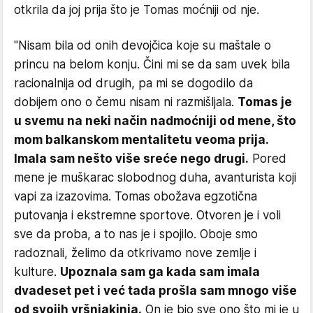
otkrila da joj prija što je Tomas moćniji od nje.
"Nisam bila od onih devojčica koje su maštale o
princu na belom konju. Čini mi se da sam uvek bila
racionalnija od drugih, pa mi se dogodilo da
dobijem ono o čemu nisam ni razmišljala.
Tomas je
u svemu na neki način nadmoćniji od mene, što
mom balkanskom mentalitetu veoma prija.
Imala sam nešto više sreće nego drugi.
Pored
mene je muškarac slobodnog duha, avanturista koji
vapi za izazovima. Tomas obožava egzotična
putovanja i ekstremne sportove. Otvoren je i voli
sve da proba, a to nas je i spojilo. Oboje smo
radoznali, želimo da otkrivamo nove zemlje i
kulture.
Upoznala sam ga kada sam imala
dvadeset pet i već tada prošla sam mnogo više
od svojih vršnjakinja.
On je bio sve ono što mi je u