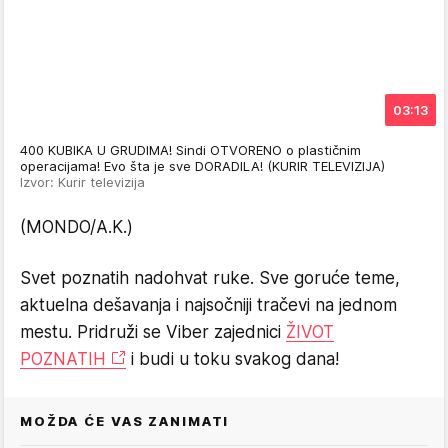
03:13
400 KUBIKA U GRUDIMA! Sindi OTVORENO o plastičnim
operacijama! Evo šta je sve DORADILA! (KURIR TELEVIZIJA)
Izvor: Kurir televizija
(MONDO/A.K.)
Svet poznatih nadohvat ruke. Sve goruće teme,
aktuelna dešavanja i najsočniji tračevi na jednom
mestu. Pridruži se Viber zajednici
ŽIVOT
POZNATIH
i budi u toku svakog dana!
MOŽDA ĆE VAS ZANIMATI