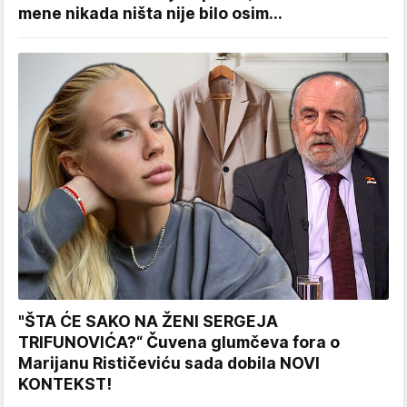
mene nikada ništa nije bilo osim...
"ŠTA ĆE SAKO NA ŽENI SERGEJA
TRIFUNOVIĆA?“ Čuvena glumčeva fora o
Marijanu Rističeviću sada dobila NOVI
KONTEKST!