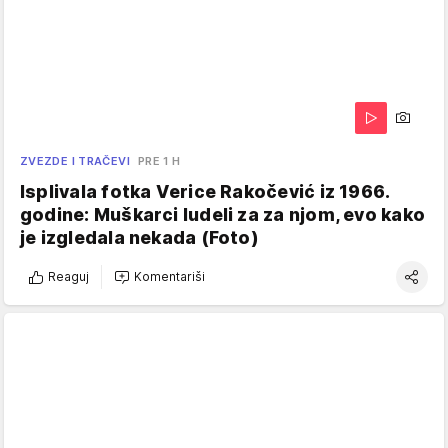
ZVEZDE I TRAČEVI
PRE 1 H
Isplivala fotka Verice Rakočević iz 1966.
godine: Muškarci ludeli za za njom, evo kako
je izgledala nekada (Foto)
Reaguj
Komentariši