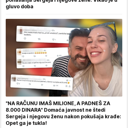
gluvo doba
"NA RAČUNU IMAŠ MILIONE, A PADNEŠ ZA
8.000 DINARA" Domaća javnost ne štedi
Sergeja i njegovu ženu nakon pokušaja krađe:
Opet ga je tukla!