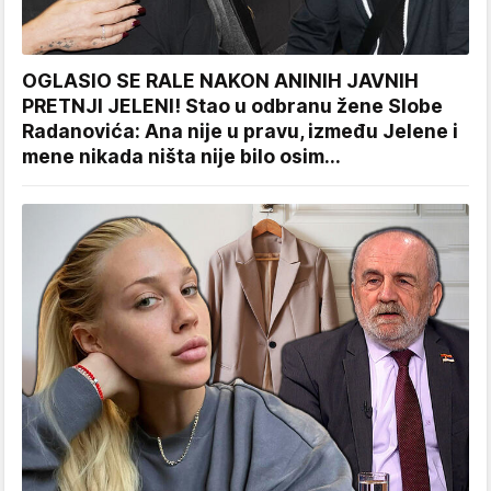
OGLASIO SE RALE NAKON ANINIH JAVNIH
PRETNJI JELENI! Stao u odbranu žene Slobe
Radanovića: Ana nije u pravu, između Jelene i
mene nikada ništa nije bilo osim...