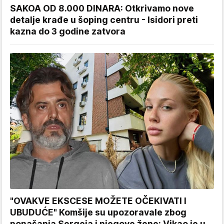
SAKOA OD 8.000 DINARA: Otkrivamo nove
detalje krađe u šoping centru - Isidori preti
kazna do 3 godine zatvora
"OVAKVE EKSCESE MOŽETE OČEKIVATI I
UBUDUĆE" Komšije su upozoravale zbog
ponašanja Sergeja i njegove žene: Vikao je u