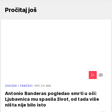
Pročitaj još
ZVEZDE I TRAČEVI
PRE 30 MIN
Antonio Banderas pogledao smrti u oči:
Ljubavnica mu spasila život, od tada više
ništa nije bilo isto