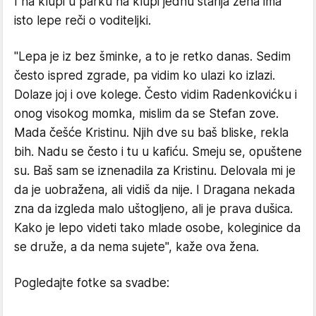
I na klupi u parku na klupi jednu starija žena ima
isto lepe reči o voditeljki.
"Lepa je iz bez šminke, a to je retko danas. Sedim
često ispred zgrade, pa vidim ko ulazi ko izlazi.
Dolaze joj i ove kolege. Često vidim Radenkovićku i
onog visokog momka, mislim da se Stefan zove.
Mada češće Kristinu. Njih dve su baš bliske, rekla
bih. Nadu se često i tu u kafiću. Smeju se, opuštene
su. Baš sam se iznenadila za Kristinu. Delovala mi je
da je uobražena, ali vidiš da nije. I Dragana nekada
zna da izgleda malo uštogljeno, ali je prava dušica.
Kako je lepo videti tako mlade osobe, koleginice da
se druže, a da nema sujete", kaže ova žena.
Pogledajte fotke sa svadbe: