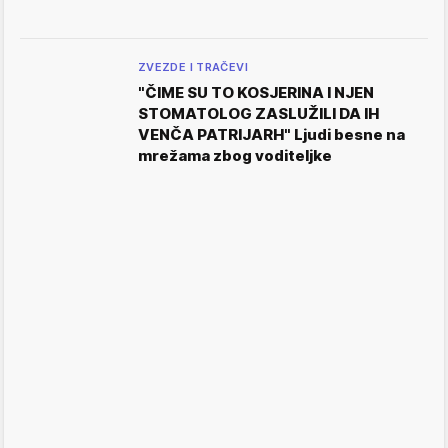
ZVEZDE I TRAČEVI
"ČIME SU TO KOSJERINA I NJEN
STOMATOLOG ZASLUŽILI DA IH
VENČA PATRIJARH" Ljudi besne na
mrežama zbog voditeljke