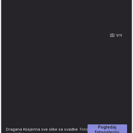
1/11
Pogledaj
Dragana Kosjerina sve slike sa svadbe
Foto: Antonio
fotogaleriju