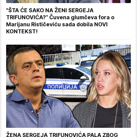
"ŠTA ĆE SAKO NA ŽENI SERGEJA
TRIFUNOVIĆA?“ Čuvena glumčeva fora o
Marijanu Rističeviću sada dobila NOVI
KONTEKST!
ŽENA SERGEJA TRIFUNOVIĆA PALA ZBOG