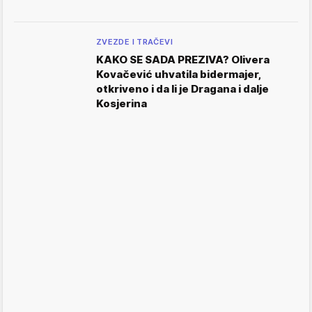
ZVEZDE I TRAČEVI
KAKO SE SADA PREZIVA? OIivera
Kovačević uhvatila bidermajer,
otkriveno i da li je Dragana i dalje
Kosjerina