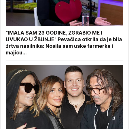
"IMALA SAM 23 GODINE, ZGRABIO ME I
UVUKAO U ŽBUNJE" Pevačica otkrila da je bila
žrtva nasilnika: Nosila sam uske farmerke i
majicu...