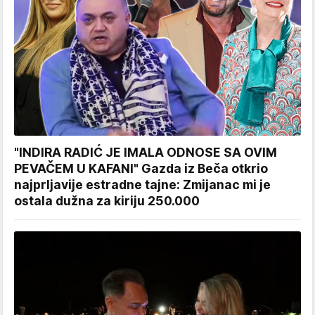
"INDIRA RADIĆ JE IMALA ODNOSE SA OVIM
PEVAČEM U KAFANI" Gazda iz Beča otkrio
najprljavije estradne tajne: Zmijanac mi je
ostala dužna za kiriju 250.000