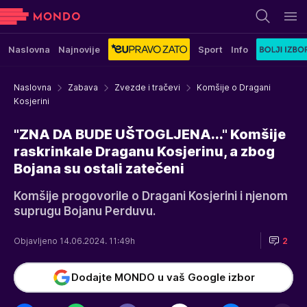
Naslovna
Najnovije
Sport
Info
Naslovna
Zabava
Zvezde i tračevi
Komšije o Dragani
Kosjerini
"ZNA DA BUDE UŠTOGLJENA..." Komšije
raskrinkale Draganu Kosjerinu, a zbog
Bojana su ostali zatečeni
Komšije progovorile o Dragani Kosjerini i njenom
suprugu Bojanu Perduvu.
Objavljeno 14.06.2024. 11:49h
2
Dodajte MONDO u vaš Google izbor