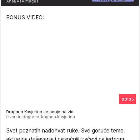
Ahel/ATAImages
BONUS VIDEO:
00:05
Dragana Kosjerina se penje na zid
Izvor: instagram/dragana.kosjerina
Svet poznatih nadohvat ruke. Sve goruće teme,
aktuelna dešavanja i najsočniji tračevi na jednom