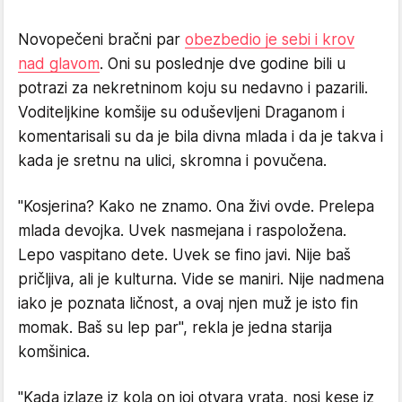
Novopečeni bračni par
obezbedio je sebi i krov
nad glavom
. Oni su poslednje dve godine bili u
potrazi za nekretninom koju su nedavno i pazarili.
Voditeljkine komšije su oduševljeni Draganom i
komentarisali su da je bila divna mlada i da je takva i
kada je sretnu na ulici, skromna i povučena.
"Kosjerina? Kako ne znamo. Ona živi ovde. Prelepa
mlada devojka. Uvek nasmejana i raspoložena.
Lepo vaspitano dete. Uvek se fino javi. Nije baš
pričljiva, ali je kulturna. Vide se maniri. Nije nadmena
iako je poznata ličnost, a ovaj njen muž je isto fin
momak. Baš su lep par", rekla je jedna starija
komšinica.
"Kada izlaze iz kola on joj otvara vrata, nosi kese iz