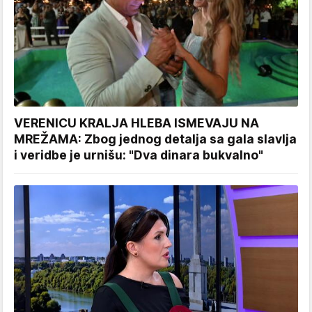
VERENICU KRALJA HLEBA ISMEVAJU NA
MREŽAMA: Zbog jednog detalja sa gala slavlja
i veridbe je urnišu: "Dva dinara bukvalno"