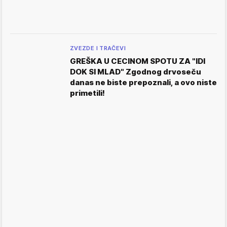
ZVEZDE I TRAČEVI
GREŠKA U CECINOM SPOTU ZA "IDI
DOK SI MLAD" Zgodnog drvoseču
danas ne biste prepoznali, a ovo niste
primetili!