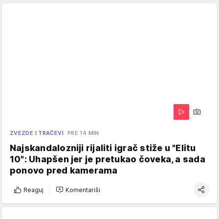
ZVEZDE I TRAČEVI
PRE 14 MIN
Najskandalozniji rijaliti igrač stiže u "Elitu
10": Uhapšen jer je pretukao čoveka, a sada
ponovo pred kamerama
Reaguj
Komentariši