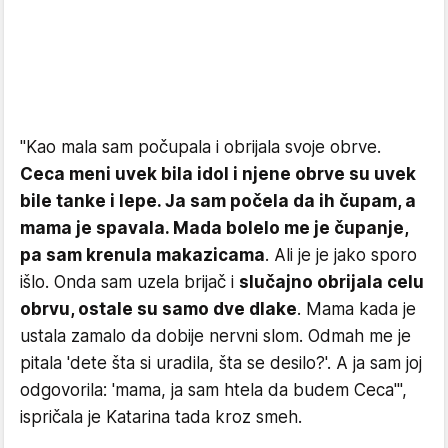
"Kao mala sam počupala i obrijala svoje obrve.
Ceca meni uvek bila idol i njene obrve su uvek
bile tanke i lepe. Ja sam počela da ih čupam, a
mama je spavala. Mada bolelo me je čupanje,
pa sam krenula makazicama
. Ali je je jako sporo
išlo. Onda sam uzela brijač i
slučajno obrijala celu
obrvu, ostale su samo dve dlake
. Mama kada je
ustala zamalo da dobije nervni slom. Odmah me je
pitala 'dete šta si uradila, šta se desilo?'. A ja sam joj
odgovorila: 'mama, ja sam htela da budem Ceca'",
ispričala je Katarina tada kroz smeh.