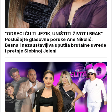
"ODSEĆI ĆU TI JEZIK, UNIŠTITI ŽIVOT I BRAK"
Poslušajte glasovne poruke Ane Nikolić:
Besna i nezaustavljiva uputila brutalne uvrede
i pretnje Slobinoj Jeleni