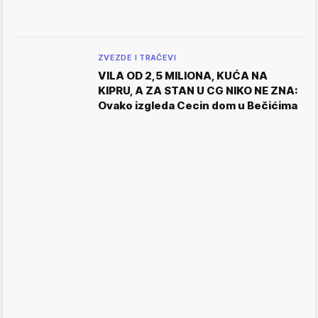
ZVEZDE I TRAČEVI
VILA OD 2,5 MILIONA, KUĆA NA
KIPRU, A ZA STAN U CG NIKO NE ZNA:
Ovako izgleda Cecin dom u Bečićima