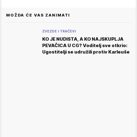
MOŽDA ĆE VAS ZANIMATI
ZVEZDE I TRAČEVI
KO JE NUDISTA, A KO NAJSKUPLJA
PEVAČICA U CG? Voditelj sve otkrio:
Ugostitelji se udružili protiv Karleuše