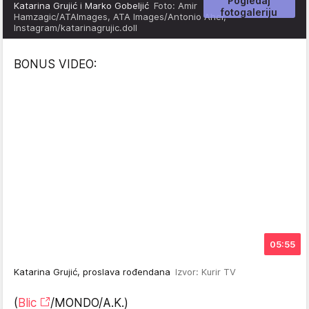
Pogledaj
Katarina Grujić i Marko Gobeljić
Foto: Amir
fotogaleriju
Hamzagic/ATAImages, ATA Images/Antonio Ahel,
Instagram/katarinagrujic.doll
BONUS VIDEO:
05:55
Katarina Grujić, proslava rođendana
Izvor: Kurir TV
(
Blic
/MONDO/A.K.)