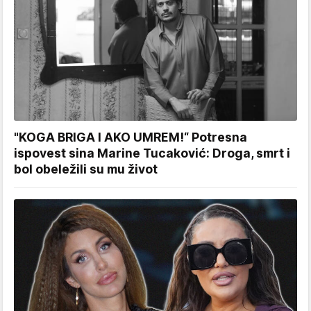
"KOGA BRIGA I AKO UMREM!“ Potresna
ispovest sina Marine Tucaković: Droga, smrt i
bol obeležili su mu život