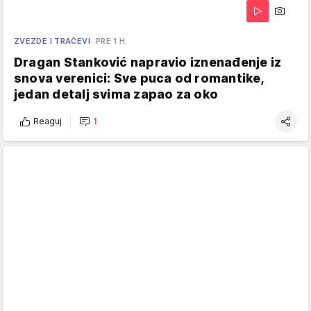
ZVEZDE I TRAČEVI
PRE 1 H
Dragan Stanković napravio iznenađenje iz
snova verenici: Sve puca od romantike,
jedan detalj svima zapao za oko
Reaguj
1