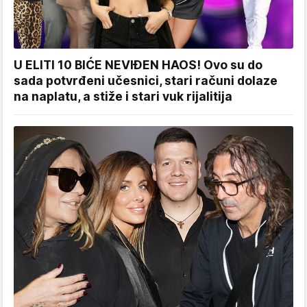
U ELITI 10 BIĆE NEVIĐEN HAOS! Ovo su do
sada potvrđeni učesnici, stari računi dolaze
na naplatu, a stiže i stari vuk rijalitija