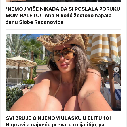
"NEMOJ VIŠE NIKADA DA SI POSLALA PORUKU
MOM RALETU!" Ana Nikolić žestoko napala
ženu Slobe Radanovića
SVI BRUJE O NJENOM ULASKU U ELITU 10!
Napravila najveću prevaru u rijalitiju, pa