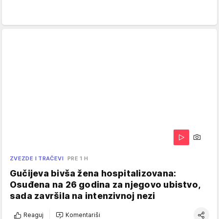
ZVEZDE I TRAČEVI
PRE 1 H
Gučijeva bivša žena hospitalizovana:
Osuđena na 26 godina za njegovo ubistvo,
sada završila na intenzivnoj nezi
Reaguj
Komentariši