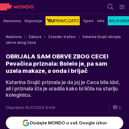
Naslovna
Najnovije
Sport
Info
Naslovna
Zabava
Zvezde i tračevi
Katarina Grujić obrijala
obrve zbog Cece
OBRIJALA SAM OBRVE ZBOG CECE!
Pevačica priznala: Bolelo je, pa sam
uzela makaze, a onda i brijač
Katarina Grujić priznala je da joj je Ceca bila idol,
ali i priznala šta je uradila kako bi ličila na stariju
koleginicu.
Objavljeno 05.07.2024. 6:43h
2
Dodajte MONDO u vaš Google izbor