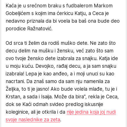
Kaća je u srećnom braku s fudbalerom Markom
Gobeljićem s kojim ima ćerkicu Katju, a Ceca je
nedavno priznala da bi voela ba baš ona bude deo
porodice Ražnatović.
Od srca ti želim da rodiš muško dete. Ne zato što
decu delim na mušku i žensku, već zato što sam
ovo tvoje žensko dete izabrala za snajku. Katja ide
u moju kuću. Devojko, rađaj decu, a ja sam snajku
izabrala! Lepa je kao anđeo, a i moji unuci su kao
nacrtani. Da znaš samo da sam nju namenila za
Željka, to ti je jasno! Ako bude volela mlađe, tu je i
Krstan, a sada i Isaija. Može da bira", rekla je Ceca,
dok se Kaći odmah svideo predlog iskusnije
koleginice, ali je otkrila i da
nije jedina koja joj nudi
svoje naslednike za zeta
.