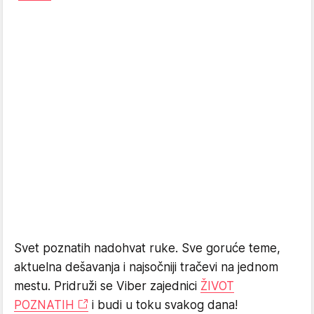
Svet poznatih nadohvat ruke. Sve goruće teme,
aktuelna dešavanja i najsočniji tračevi na jednom
mestu. Pridruži se Viber zajednici
ŽIVOT
POZNATIH
i budi u toku svakog dana!