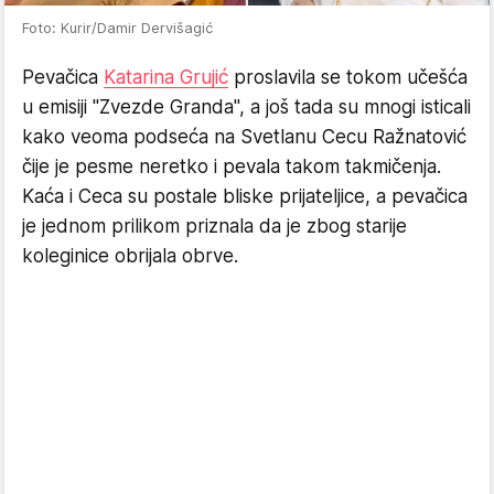
Foto: Kurir/Damir Dervišagić
Pevačica
Katarina Grujić
proslavila se tokom učešća
u emisiji "Zvezde Granda", a još tada su mnogi isticali
kako veoma podseća na Svetlanu Cecu Ražnatović
čije je pesme neretko i pevala takom takmičenja.
Kaća i Ceca su postale bliske prijateljice, a pevačica
je jednom prilikom priznala da je zbog starije
koleginice obrijala obrve.