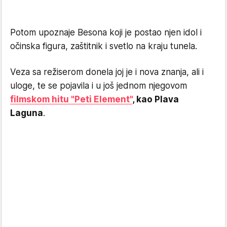
Potom upoznaje Besona koji je postao njen idol i
očinska figura, zaštitnik i svetlo na kraju tunela.
Veza sa režiserom donela joj je i nova znanja, ali i
uloge, te se pojavila i u još jednom njegovom
filmskom hitu "Peti Element"
, kao Plava
Laguna
.