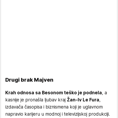
Drugi brak Majven
Krah odnosa sa Besonom teško je podnela
, a
kasnije je pronašla ljubav kraj
Žan-Iv Le Fura
,
izdavača časopisa i biznismena koji je uglavnom
napravio karijeru u modnoj i televizijskoj produkciji.