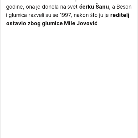
godine, ona je donela na svet
ćerku Šanu
, a Beson
i glumica razveli su se 1997, nakon što ju je
reditelj
ostavio zbog glumice Mile Jovović
.