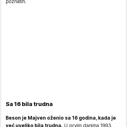
poznatih.
Sa 16 bila trudna
Beson je Majven oženio sa 16 godina, kada je
već uveliko bila trudna.
U prvim danima 1993.