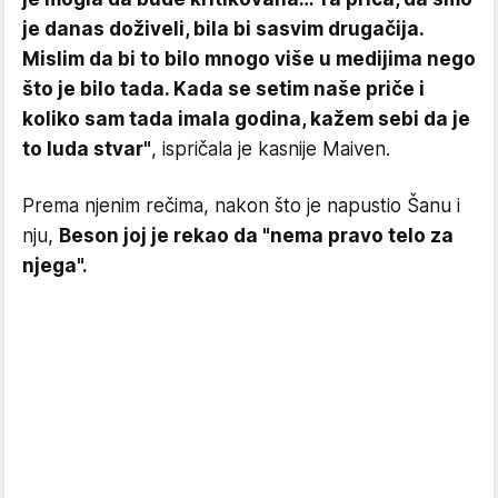
je danas doživeli, bila bi sasvim drugačija.
Mislim da bi to bilo mnogo više u medijima nego
što je bilo tada. Kada se setim naše priče i
koliko sam tada imala godina, kažem sebi da je
to luda stvar"
, ispričala je kasnije Maiven.
Prema njenim rečima, nakon što je napustio Šanu i
nju,
Beson joj je rekao da "nema pravo telo za
njega".