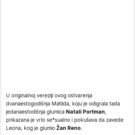
U originalnoj vereziji ovog ostvarenja
dvanaestogodišnja Matilda, koju je odigrala tada
jedanaestodišnja glumica
Natali Portman
,
prikazana je vrlo se*sualno i pokušava da zavede
Leona, kog je glumio
Žan Reno
.