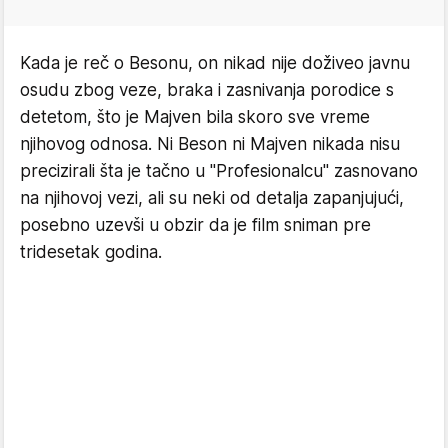
Kada je reč o Besonu, on nikad nije doživeo javnu
osudu zbog veze, braka i zasnivanja porodice s
detetom, što je Majven bila skoro sve vreme
njihovog odnosa. Ni Beson ni Majven nikada nisu
precizirali šta je tačno u "Profesionalcu" zasnovano
na njihovoj vezi, ali su neki od detalja zapanjujući,
posebno uzevši u obzir da je film sniman pre
tridesetak godina.