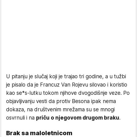
U pitanju je slučaj koji je trajao tri godine, a u tužbi
je pisalo da je Francuz Van Rojevu silovao i koristio
kao se*s-lutku tokom njihove dvogodišnje veze. Po
objavljivanju vesti da protiv Besona ipak nema
dokaza, na društvenim mrežama su se mnogi
osvrnuli i na
priču o njegovom drugom braku
.
Brak sa maloletnicom