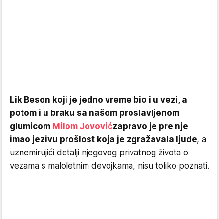
Lik Beson koji je jedno vreme bio i u vezi, a
potom i u braku sa našom proslavljenom
glumicom
Milom Jovović
zapravo je pre nje
imao jezivu prošlost koja je zgražavala ljude
, a
uznemirujići detalji njegovog privatnog života o
vezama s maloletnim devojkama, nisu toliko poznati.