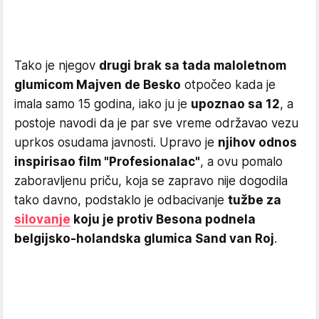
Tako je njegov
drugi brak sa tada maloletnom
glumicom Majven de Besko
otpočeo kada je
imala samo 15 godina, iako ju je
upoznao sa 12
, a
postoje navodi da je par sve vreme održavao vezu
uprkos osudama javnosti. Upravo je
njihov odnos
inspirisao film "Profesionalac"
, a ovu pomalo
zaboravljenu priču, koja se zapravo nije dogodila
tako davno, podstaklo je odbacivanje
tužbe za
silovanje
koju je protiv Besona podnela
belgijsko-holandska glumica Sand van Roj
.