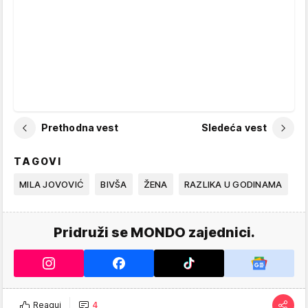
Prethodna vest
Sledeća vest
TAGOVI
MILA JOVOVIĆ
BIVŠA
ŽENA
RAZLIKA U GODINAMA
Pridruži se MONDO zajednici.
Reaguj
4