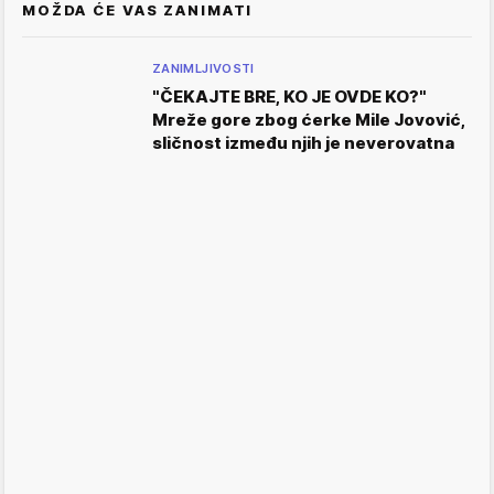
MOŽDA ĆE VAS ZANIMATI
ZANIMLJIVOSTI
"ČEKAJTE BRE, KO JE OVDE KO?"
Mreže gore zbog ćerke Mile Jovović,
sličnost između njih je neverovatna