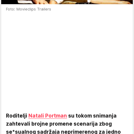
Foto: Movieclips Trailers
Roditelji
Natali Portman
su tokom snimanja
zahtevali brojne promene scenarija zbog
se*sualnog sadržaja neprimerenog za jedno