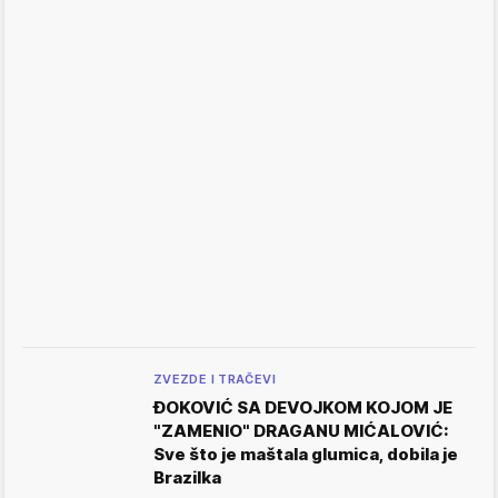
ZVEZDE I TRAČEVI
ĐOKOVIĆ SA DEVOJKOM KOJOM JE
"ZAMENIO" DRAGANU MIĆALOVIĆ:
Sve što je maštala glumica, dobila je
Brazilka