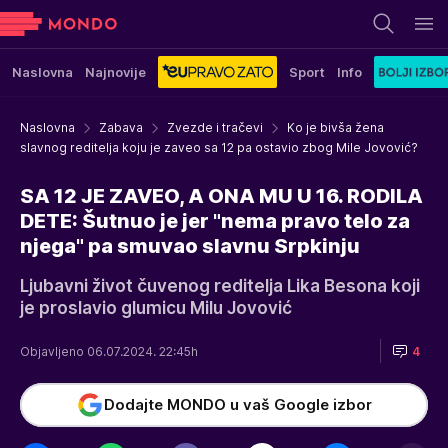
Naslovna
Najnovije
Sport
Info
Naslovna
Zabava
Zvezde i tračevi
Ko je bivša žena
slavnog reditelja koju je zaveo sa 12 pa ostavio zbog Mile Jovović?
SA 12 JE ZAVEO, A ONA MU U 16. RODILA
DETE: Šutnuo je jer "nema pravo telo za
njega" pa smuvao slavnu Srpkinju
Ljubavni život čuvenog reditelja Lika Besona koji
je proslavio glumicu Milu Jovović
Objavljeno 06.07.2024. 22:45h
4
Dodajte MONDO u vaš Google izbor