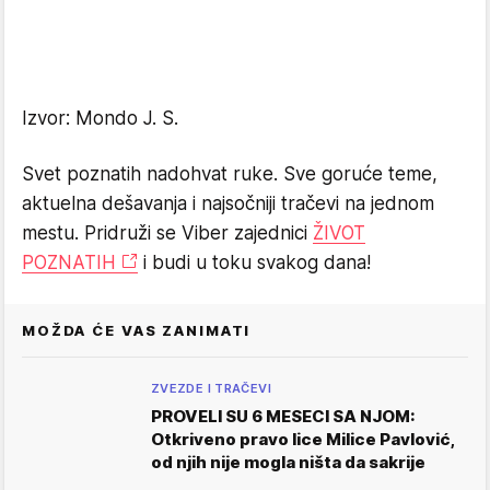
Izvor: Mondo J. S.
Svet poznatih nadohvat ruke. Sve goruće teme,
aktuelna dešavanja i najsočniji tračevi na jednom
mestu. Pridruži se Viber zajednici
ŽIVOT
POZNATIH
i budi u toku svakog dana!
MOŽDA ĆE VAS ZANIMATI
ZVEZDE I TRAČEVI
PROVELI SU 6 MESECI SA NJOM:
Otkriveno pravo lice Milice Pavlović,
od njih nije mogla ništa da sakrije