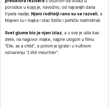
predatora režisera
s obzirom da dolazi iz
porodice u kojoj je, navodno, od najranijih dana
trpela nasilje.
Njeni roditelji rano su se razveli
, a
Majven su i majka i otac fizički i psihički maltretirali.
Svet glume bio je njen izlaz
, a u sve je ušla kao
dete, na nagovor majke, najpre ulogom u filmu
"Elle, as a child", a potom je igrala i u kultnom
ostvarenju
"L'été meurtrier"
.