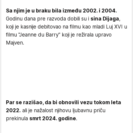
Sa njim je u braku bila između 2002. i 2004.
Godinu dana pre razvoda dobili su i
sina Dijaga
,
koji je kasnije debitovao na filmu kao mladi Luj XVI u
filmu "Jeanne du Barry" koji je režirala upravo
Majven.
Par se razišao, da bi obnovili vezu tokom leta
2022.
ali je nažalost njihovu ljubavnu priču
prekinula
smrt 2024. godine
.