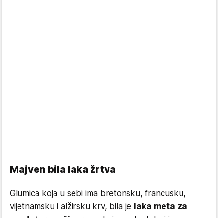
Majven bila laka žrtva
Glumica koja u sebi ima bretonsku, francusku,
vijetnamsku i alžirsku krv, bila je
laka meta za