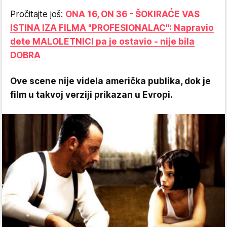
Pročitajte još:
ONA 16, ON 36 - ŠOKIRAĆE VAS
ISTINA IZA FILMA "PROFESIONALAC": Napravio
dete MALOLETNICI pa je ostavio - nije bila
DOBRA
Ove scene nije videla američka publika, dok je
film u takvoj verziji prikazan u Evropi.