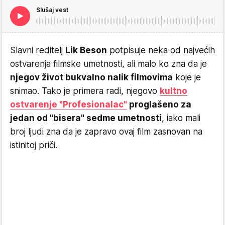
Slušaj vest
Slavni reditelj
Lik Beson
potpisuje neka od najvećih
ostvarenja filmske umetnosti, ali malo ko zna da je
njegov život bukvalno nalik filmovima
koje je
snimao. Tako je primera radi, njegovo
kultno
ostvarenje "Profesionalac"
proglašeno za
jedan od "bisera" sedme umetnosti
, iako mali
broj ljudi zna da je zapravo ovaj film zasnovan na
istinitoj priči.