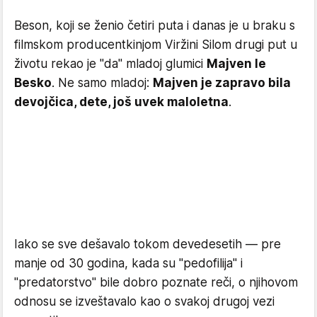
Beson, koji se ženio četiri puta i danas je u braku s
filmskom producentkinjom Viržini Silom drugi put u
životu rekao je "da" mladoj glumici
Majven le
Besko
. Ne samo mladoj:
Majven je zapravo bila
devojčica, dete, još uvek maloletna
.
Iako se sve dešavalo tokom devedesetih — pre
manje od 30 godina, kada su "pedofilija" i
"predatorstvo" bile dobro poznate reči, o njihovom
odnosu se izveštavalo kao o svakoj drugoj vezi