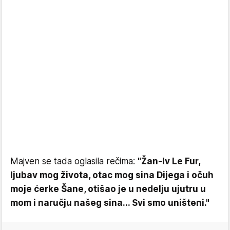
Majven se tada oglasila rečima:
"Žan-Iv Le Fur,
ljubav mog života, otac mog sina Dijega i očuh
moje ćerke Šane, otišao je u nedelju ujutru u
mom i naručju našeg sina... Svi smo uništeni."