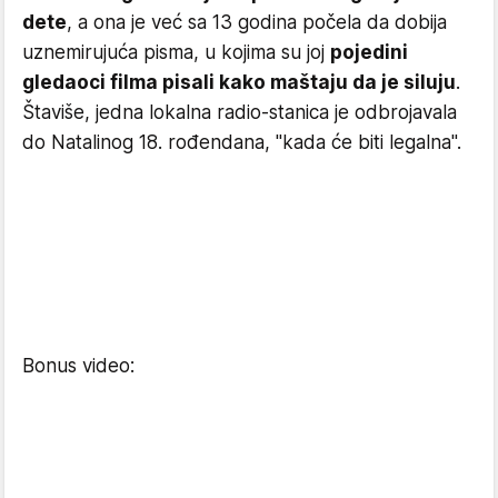
dete
, a ona je već sa 13 godina počela da dobija
uznemirujuća pisma, u kojima su joj
pojedini
gledaoci filma pisali kako maštaju da je siluju
.
Štaviše, jedna lokalna radio-stanica je odbrojavala
do Natalinog 18. rođendana, "kada će biti legalna".
Bonus video: