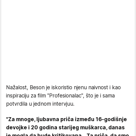
Nažalost, Beson je iskoristio njenu naivnost i kao
inspiraciju za film "Profesionalac", što je i sama
potvrdila u jednom intervjuu.
"Za mnoge, ljubavna priča između 16-godišnje
devojke i 20 godina starijeg muškarca, danas
je mogla da bude kritikovana… Ta priča, da smo