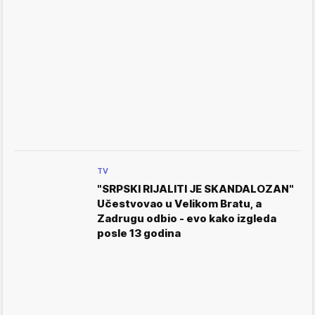
TV
"SRPSKI RIJALITI JE SKANDALOZAN"
Učestvovao u Velikom Bratu, a
Zadrugu odbio - evo kako izgleda
posle 13 godina