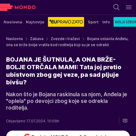
Naslovna
Najnovije
Sport
Info
Naslovna
Zabava
Zvezde i tračevi
Bojana ostavila Anđelu,
ona se brže bolje vratila kod roditelja koji su je se odrekli
BOJANA JE ŠUTNULA, A ONA BRŽE-
BOLJE OTRČALA MAMI: Tata joj pretio
ubistvom zbog gej veze, pa sad pljuje
bivšu?
Nakon što je Bojana raskinula sa njom, Anđela je
"oplela" po devojci zbog koje se odrekla
roditelja.
Objavljeno 17.07.2024. 10:09h