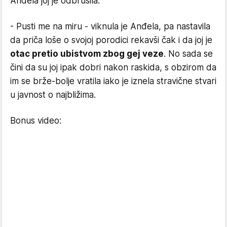
Anđela joj je odbrusila:
- Pusti me na miru - viknula je Anđela, pa nastavila
da priča loše o svojoj porodici rekavši čak i da joj je
otac pretio ubistvom zbog gej veze
. No sada se
čini da su joj ipak dobri nakon raskida, s obzirom da
im se brže-bolje vratila iako je iznela stravične stvari
u javnost o najbližima.
Bonus video: