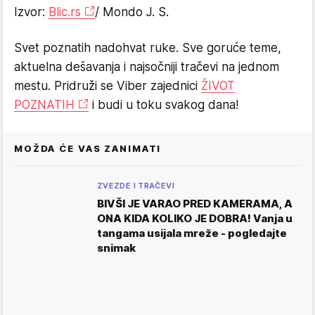
Izvor:
Blic.rs
/ Mondo J. S.
Svet poznatih nadohvat ruke. Sve goruće teme,
aktuelna dešavanja i najsočniji tračevi na jednom
mestu. Pridruži se Viber zajednici
ŽIVOT
POZNATIH
i budi u toku svakog dana!
MOŽDA ĆE VAS ZANIMATI
ZVEZDE I TRAČEVI
BIVŠI JE VARAO PRED KAMERAMA, A
ONA KIDA KOLIKO JE DOBRA! Vanja u
tangama usijala mreže - pogledajte
snimak