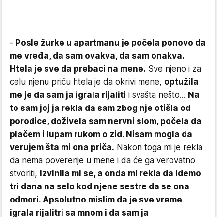
-
Posle žurke u apartmanu je počela ponovo da
me vređa, da sam ovakva, da sam onakva.
Htela je sve da prebaci na mene.
Sve njeno i za
celu njenu priču htela je da okrivi mene,
optužila
me je da sam ja igrala rijaliti
i svašta nešto...
Na
to sam joj ja rekla da sam zbog nje otišla od
porodice, doživela sam nervni slom, počela da
plačem i lupam rukom o zid. Nisam mogla da
verujem šta mi ona priča.
Nakon toga mi je rekla
da nema poverenje u mene i da će ga verovatno
stvoriti,
izvinila mi se, a onda mi rekla da idemo
tri dana na selo kod njene sestre da se ona
odmori. Apsolutno mislim da je sve vreme
igrala rijalitri sa mnom i da sam ja