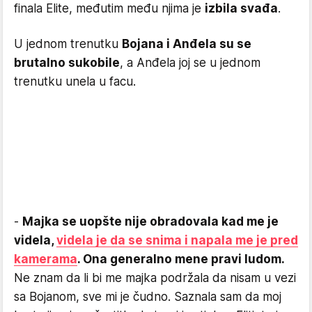
finala Elite, međutim među njima je
izbila svađa
.
U jednom trenutku
Bojana i Anđela su se
brutalno sukobile
, a Anđela joj se u jednom
trenutku unela u facu.
-
Majka se uopšte nije obradovala kad me je
videla,
videla je da se snima i napala me je pred
kamerama
. Ona generalno mene pravi ludom.
Ne znam da li bi me majka podržala da nisam u vezi
sa Bojanom, sve mi je čudno. Saznala sam da moj