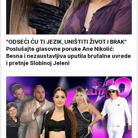
"ODSEĆI ĆU TI JEZIK, UNIŠTITI ŽIVOT I BRAK"
Poslušajte glasovne poruke Ane Nikolić:
Besna i nezaustavljiva uputila brutalne uvrede
i pretnje Slobinoj Jeleni