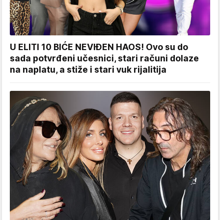
U ELITI 10 BIĆE NEVIĐEN HAOS! Ovo su do
sada potvrđeni učesnici, stari računi dolaze
na naplatu, a stiže i stari vuk rijalitija