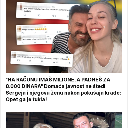
"NA RAČUNU IMAŠ MILIONE, A PADNEŠ ZA
8.000 DINARA" Domaća javnost ne štedi
Sergeja i njegovu ženu nakon pokušaja krađe:
Opet ga je tukla!