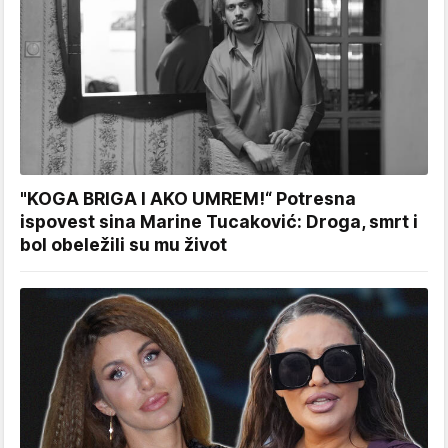
"KOGA BRIGA I AKO UMREM!“ Potresna
ispovest sina Marine Tucaković: Droga, smrt i
bol obeležili su mu život