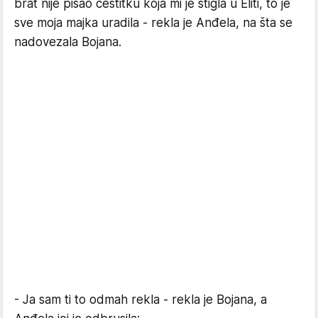
brat nije pisao čestitku koja mi je stigla u Eliti, to je
sve moja majka uradila - rekla je Anđela, na šta se
nadovezala Bojana.
- Ja sam ti to odmah rekla - rekla je Bojana, a