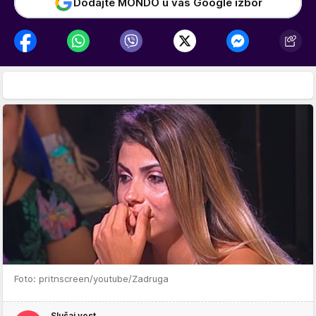
Dodajte MONDO u vaš Google izbor
Foto: pritnscreen/youtube/Zadruga
Slušaj vest