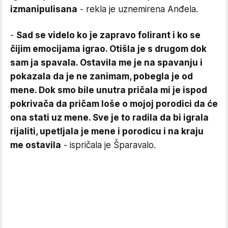
izmanipulisana
- rekla je uznemirena Anđela.
-
Sad se videlo ko je zapravo folirant i ko se
čijim emocijama igrao. Otišla je s drugom dok
sam ja spavala. Ostavila me je na spavanju i
pokazala da je ne zanimam, pobegla je od
mene. Dok smo bile unutra pričala mi je ispod
pokrivača da pričam loše o mojoj porodici da će
ona stati uz mene. Sve je to radila da bi igrala
rijaliti, upetljala je mene i porodicu i na kraju
me ostavila
- ispričala je Šparavalo.