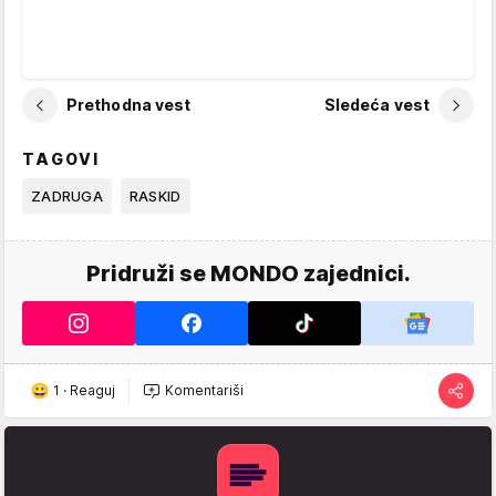
Prethodna vest
Sledeća vest
TAGOVI
ZADRUGA
RASKID
Pridruži se MONDO zajednici.
1
·
Reaguj
Komentariši