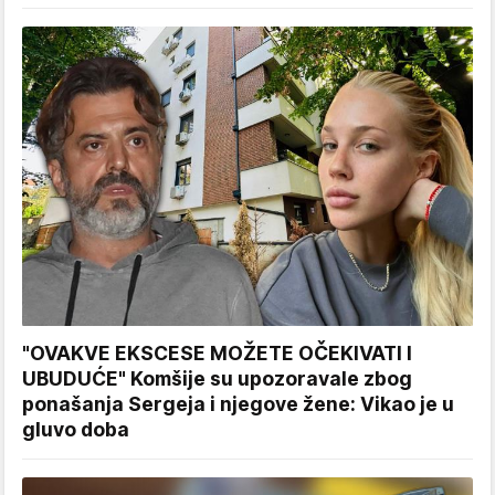
"OVAKVE EKSCESE MOŽETE OČEKIVATI I
UBUDUĆE" Komšije su upozoravale zbog
ponašanja Sergeja i njegove žene: Vikao je u
gluvo doba