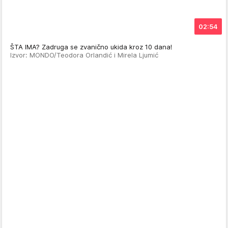
02:54
ŠTA IMA? Zadruga se zvanično ukida kroz 10 dana!
Izvor: MONDO/Teodora Orlandić i Mirela Ljumić