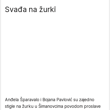
Svađa na žurki
Anđela Šparavalo i Bojana Pavlović su zajedno
stigle na žurku u Šimanovcima povodom proslave