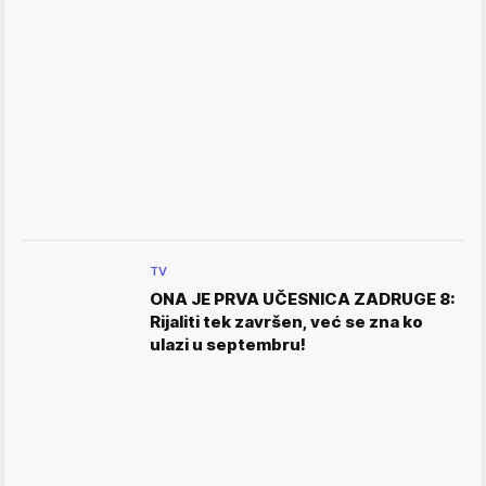
TV
ONA JE PRVA UČESNICA ZADRUGE 8:
Rijaliti tek završen, već se zna ko
ulazi u septembru!