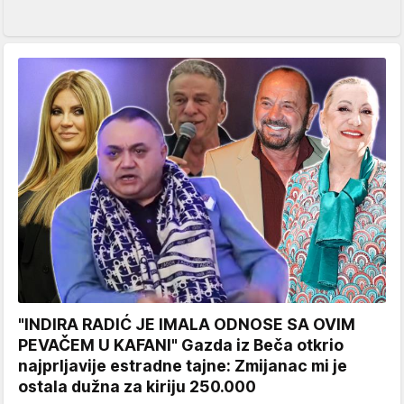
"INDIRA RADIĆ JE IMALA ODNOSE SA OVIM
PEVAČEM U KAFANI" Gazda iz Beča otkrio
najprljavije estradne tajne: Zmijanac mi je
ostala dužna za kiriju 250.000