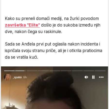
Kako su preneli domaći mediji, na žurki povodom
završetka "Elite"
došlo je do sukoba između njih
dve, nakon čega su raskinule.
Sada se Anđela prvi put oglasila nakon incidenta i
ispričala svoju stranu priče, ali je i otkrila pratiocima
da se vratila kući.