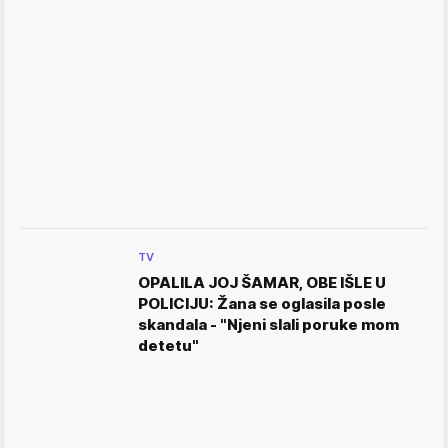
TV
OPALILA JOJ ŠAMAR, OBE IŠLE U
POLICIJU: Žana se oglasila posle
skandala - "Njeni slali poruke mom
detetu"