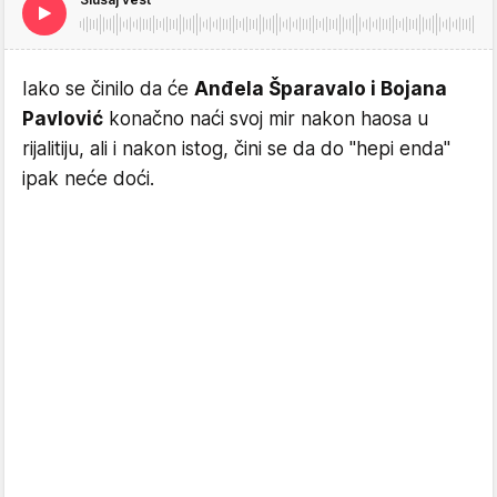
Iako se činilo da će
Anđela Šparavalo i Bojana
Pavlović
konačno naći svoj mir nakon haosa u
rijalitiju, ali i nakon istog, čini se da do "hepi enda"
ipak neće doći.