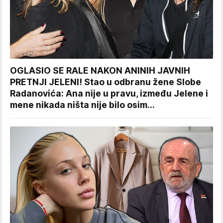
OGLASIO SE RALE NAKON ANINIH JAVNIH
PRETNJI JELENI! Stao u odbranu žene Slobe
Radanovića: Ana nije u pravu, između Jelene i
mene nikada ništa nije bilo osim...