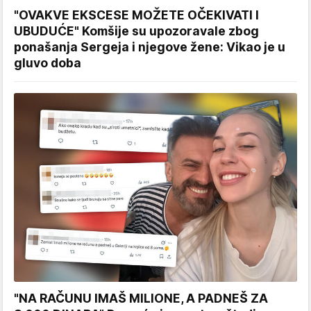
"OVAKVE EKSCESE MOŽETE OČEKIVATI I
UBUDUĆE" Komšije su upozoravale zbog
ponašanja Sergeja i njegove žene: Vikao je u
gluvo doba
"NA RAČUNU IMAŠ MILIONE, A PADNEŠ ZA