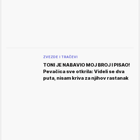
ZVEZDE I TRAČEVI
TONI JE NABAVIO MOJ BROJ I PISAO!
Pevačica sve otkrila: Videli se dva
puta, nisam kriva za njihov rastanak