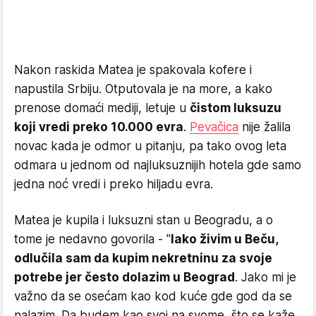
Nakon raskida Matea je spakovala kofere i
napustila Srbiju. Otputovala je na more, a kako
prenose domaći mediji, letuje u
čistom luksuzu
koji vredi preko 10.000 evra
.
Pevačica
nije žalila
novac kada je odmor u pitanju, pa tako ovog leta
odmara u jednom od najluksuznijih hotela gde samo
jedna noć vredi i preko hiljadu evra.
Matea je kupila i luksuzni stan u Beogradu, a o
tome je nedavno govorila - "
Iako živim u Beču,
odlučila sam da kupim nekretninu za svoje
potrebe jer često dolazim u Beograd
. Jako mi je
važno da se osećam kao kod kuće gde god da se
nalazim. Da budem kao svoj na svome, što se kaže.