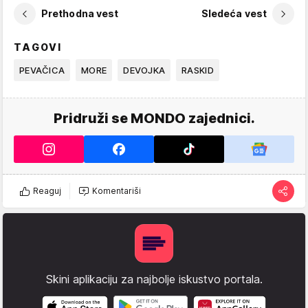
Prethodna vest
Sledeća vest
TAGOVI
PEVAČICA
MORE
DEVOJKA
RASKID
Pridruži se MONDO zajednici.
Reaguj
Komentariši
Skini aplikaciju za najbolje iskustvo portala.