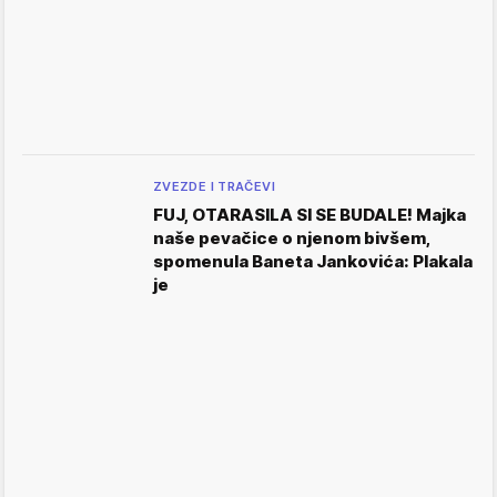
ZVEZDE I TRAČEVI
FUJ, OTARASILA SI SE BUDALE! Majka
naše pevačice o njenom bivšem,
spomenula Baneta Jankovića: Plakala
je