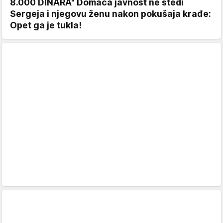
8.000 DINARA" Domaća javnost ne štedi
Sergeja i njegovu ženu nakon pokušaja krađe:
Opet ga je tukla!