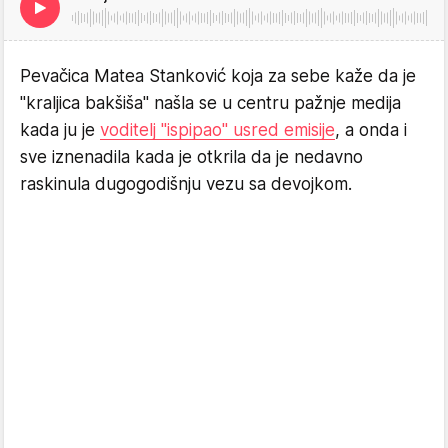
Pevačica Matea Stanković koja za sebe kaže da je
"kraljica bakšiša" našla se u centru pažnje medija
kada ju je
voditelj "ispipao" usred emisije
, a onda i
sve iznenadila kada je otkrila da je nedavno
raskinula dugogodišnju vezu sa devojkom.