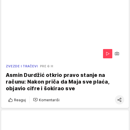
ZVEZDE I TRAČEVI
PRE 6 H
Asmin Durdžić otkrio pravo stanje na
računu: Nakon priča da Maja sve plaća,
objavio cifre i šokirao sve
Reaguj
Komentariši