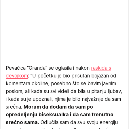
Pevačica "Granda" se oglasila i nakon
raskida s
devojkom
: "U početku je bio prisutan bojazan od
komentara okoline, posebno što se bavim javnim
poslom, ali kada su svi videli da bila u pitanju ljubav,
i kada su je upoznali, njima je bilo najvažnije da sam
srećna.
Moram da dodam da sam po
opredeljenju biseksualka i da sam trenutno
srećno sama.
Odlučila sam da svu svoju energiju