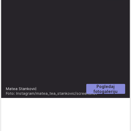
Pogledaj
Matea Stanković
fotogaleriju
Foto: Instagram/matea_tea_stankovic/screenshot