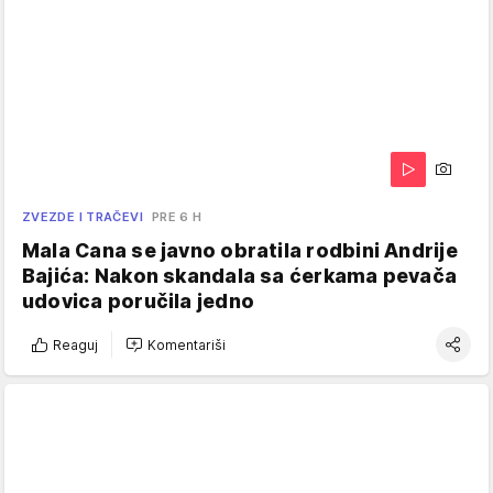
ZVEZDE I TRAČEVI
PRE 6 H
Mala Cana se javno obratila rodbini Andrije
Bajića: Nakon skandala sa ćerkama pevača
udovica poručila jedno
Reaguj
Komentariši