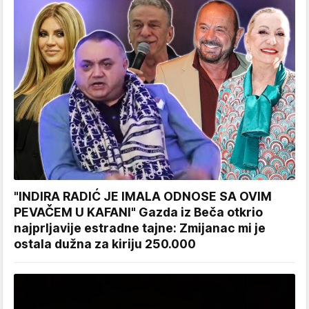
"INDIRA RADIĆ JE IMALA ODNOSE SA OVIM
PEVAČEM U KAFANI" Gazda iz Beča otkrio
najprljavije estradne tajne: Zmijanac mi je
ostala dužna za kiriju 250.000