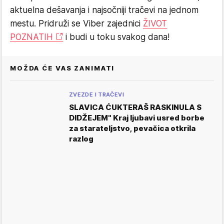
aktuelna dešavanja i najsočniji tračevi na jednom
mestu. Pridruži se Viber zajednici
ŽIVOT
POZNATIH
i budi u toku svakog dana!
MOŽDA ĆE VAS ZANIMATI
ZVEZDE I TRAČEVI
SLAVICA ĆUKTERAŠ RASKINULA S
DIDŽEJEM" Kraj ljubavi usred borbe
za starateljstvo, pevačica otkrila
razlog