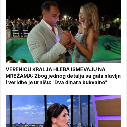
VERENICU KRALJA HLEBA ISMEVAJU NA
MREŽAMA: Zbog jednog detalja sa gala slavlja
i veridbe je urnišu: "Dva dinara bukvalno"