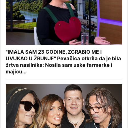
"IMALA SAM 23 GODINE, ZGRABIO ME I
UVUKAO U ŽBUNJE" Pevačica otkrila da je bila
žrtva nasilnika: Nosila sam uske farmerke i
majicu...