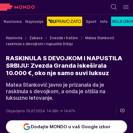
Naslovna
Najnovije
Sport
Info
Naslovna
Zabava
Zvezde i tračevi
Matea Stanković
raskinula s devojkom i napustila Srbiju
RASKINULA S DEVOJKOM I NAPUSTILA
SRBIJU: Zvezda Granda iskeširala
10.000 €, oko nje samo suvi luksuz
Matea Stanković javno je prizanala da je
raskinula s devojkom, a onda je otišla na
luksuzno letovanje.
Objavljeno 19.07.2024. 14:38h
→ 14:47h
Dodajte MONDO u vaš Google izbor