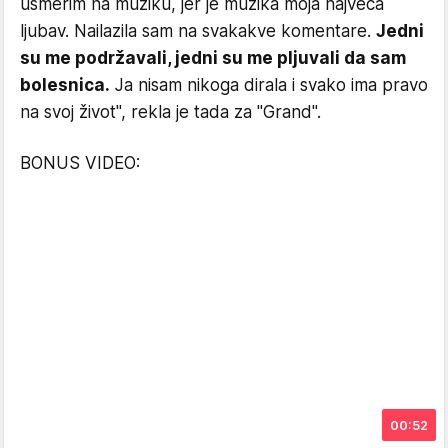
usmerim na muziku, jer je muzika moja najveća
ljubav. Nailazila sam na svakakve komentare.
Jedni
su me podržavali, jedni su me pljuvali da sam
bolesnica.
Ja nisam nikoga dirala i svako ima pravo
na svoj život", rekla je tada za "Grand".
BONUS VIDEO:
00:52