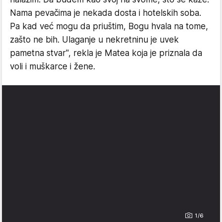
Nama pevačima je nekada dosta i hotelskih soba.
Pa kad već mogu da priuštim, Bogu hvala na tome,
zašto ne bih. Ulaganje u nekretninu je uvek
pametna stvar", rekla je Matea koja je priznala da
voli i muškarce i žene.
1/6