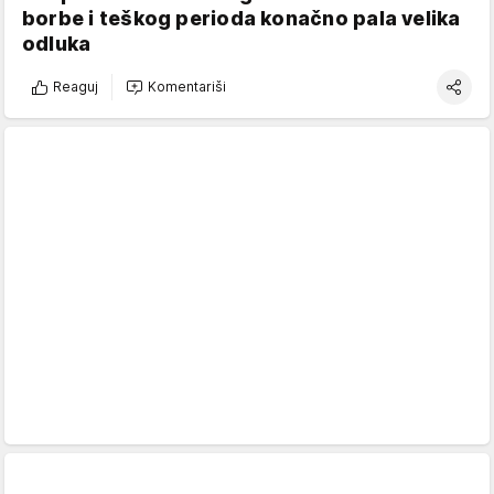
borbe i teškog perioda konačno pala velika
odluka
Reaguj
Komentariši