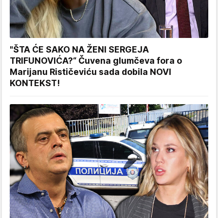
"ŠTA ĆE SAKO NA ŽENI SERGEJA
TRIFUNOVIĆA?“ Čuvena glumčeva fora o
Marijanu Rističeviću sada dobila NOVI
KONTEKST!