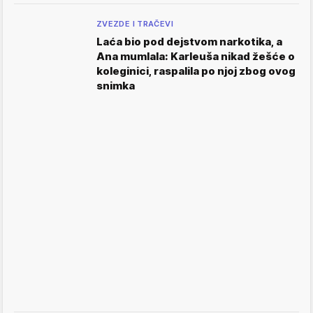
ZVEZDE I TRAČEVI
Laća bio pod dejstvom narkotika, a
Ana mumlala: Karleuša nikad žešće o
koleginici, raspalila po njoj zbog ovog
snimka