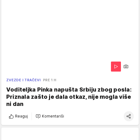
ZVEZDE I TRAČEVI
PRE 1 H
Voditeljka Pinka napušta Srbiju zbog posla:
Priznala zašto je dala otkaz, nije mogla više
ni dan
Reaguj
Komentariši