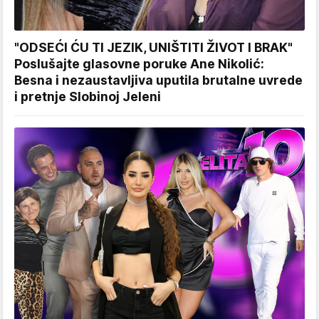
"ODSEĆI ĆU TI JEZIK, UNIŠTITI ŽIVOT I BRAK"
Poslušajte glasovne poruke Ane Nikolić:
Besna i nezaustavljiva uputila brutalne uvrede
i pretnje Slobinoj Jeleni