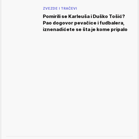
ZVEZDE I TRAČEVI
Pomirili se Karleuša i Duško Tošić?
Pao dogovor pevačice i fudbalera,
iznenadićete se šta je kome pripalo