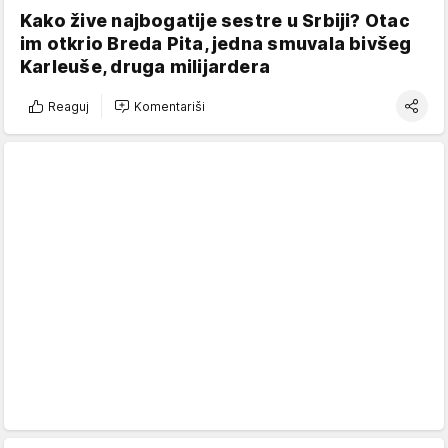
Kako žive najbogatije sestre u Srbiji? Otac
im otkrio Breda Pita, jedna smuvala bivšeg
Karleuše, druga milijardera
Reaguj
Komentariši