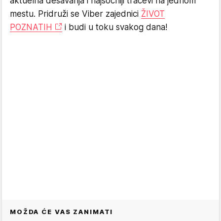
aktuelna dešavanja i najsočniji tračevi na jednom
mestu. Pridruži se Viber zajednici
ŽIVOT
POZNATIH
i budi u toku svakog dana!
MOŽDA ĆE VAS ZANIMATI