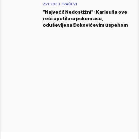
ZVEZDE I TRAČEVI
"Najveći! Nedostižni": Karleuša ove
reči uputila srpskom asu,
oduševljena Đokovićevim uspehom