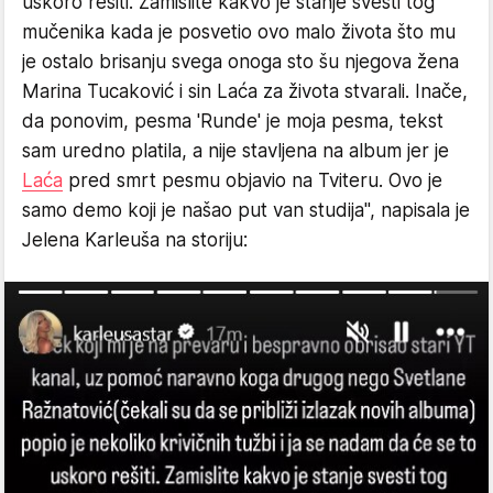
uskoro rešiti. Zamislite kakvo je stanje svesti tog
mučenika kada je posvetio ovo malo života što mu
je ostalo brisanju svega onoga sto šu njegova žena
Marina Tucaković i sin Laća za života stvarali. Inače,
da ponovim, pesma 'Runde' je moja pesma, tekst
sam uredno platila, a nije stavljena na album jer je
Laća
pred smrt pesmu objavio na Tviteru. Ovo je
samo demo koji je našao put van studija", napisala je
Jelena Karleuša na storiju: