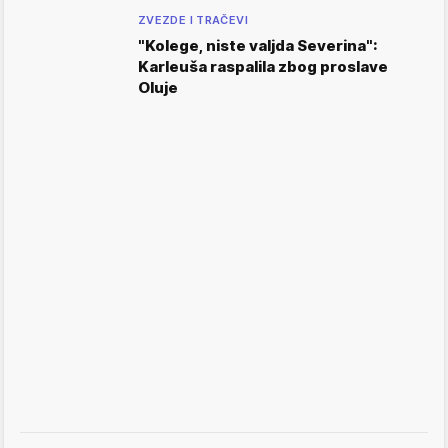
ZVEZDE I TRAČEVI
"Kolege, niste valjda Severina":
Karleuša raspalila zbog proslave
Oluje