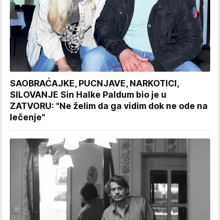
SAOBRAĆAJKE, PUCNJAVE, NARKOTICI,
SILOVANJE Sin Halke Paldum bio je u
ZATVORU: "Ne želim da ga vidim dok ne ode na
lečenje"