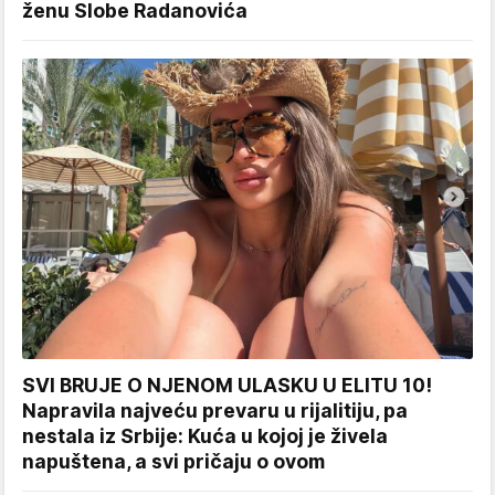
ženu Slobe Radanovića
SVI BRUJE O NJENOM ULASKU U ELITU 10!
Napravila najveću prevaru u rijalitiju, pa
nestala iz Srbije: Kuća u kojoj je živela
napuštena, a svi pričaju o ovom