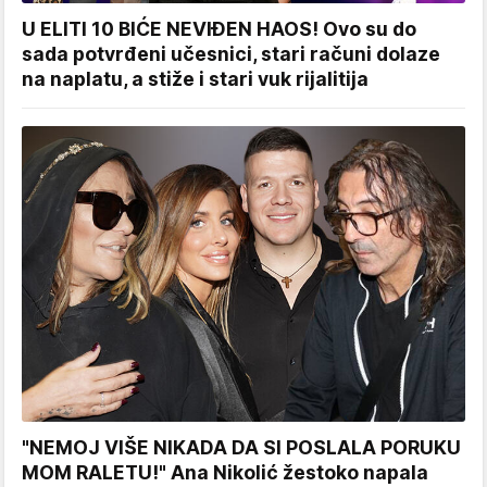
U ELITI 10 BIĆE NEVIĐEN HAOS! Ovo su do
sada potvrđeni učesnici, stari računi dolaze
na naplatu, a stiže i stari vuk rijalitija
"NEMOJ VIŠE NIKADA DA SI POSLALA PORUKU
MOM RALETU!" Ana Nikolić žestoko napala