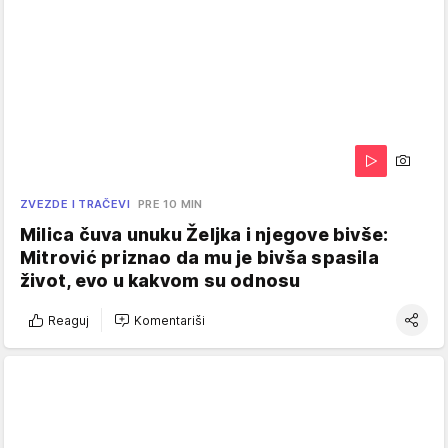
ZVEZDE I TRAČEVI
PRE 10 MIN
Milica čuva unuku Željka i njegove bivše:
Mitrović priznao da mu je bivša spasila
život, evo u kakvom su odnosu
Reaguj
Komentariši