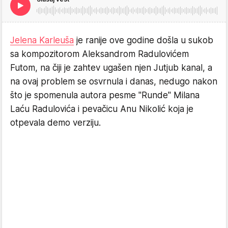
Jelena Karleuša
je ranije ove godine došla u sukob
sa kompozitorom Aleksandrom Radulovićem
Futom, na čiji je zahtev ugašen njen Jutjub kanal, a
na ovaj problem se osvrnula i danas, nedugo nakon
što je spomenula autora pesme "Runde" Milana
Laću Radulovića i pevačicu Anu Nikolić koja je
otpevala demo verziju.