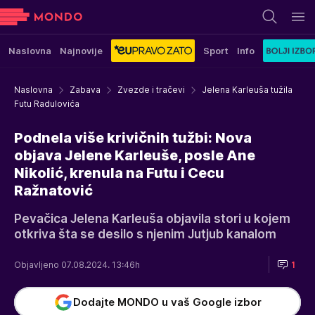
Naslovna
Najnovije
Sport
Info
Naslovna
Zabava
Zvezde i tračevi
Jelena Karleuša tužila
Futu Radulovića
Podnela više krivičnih tužbi: Nova
objava Jelene Karleuše, posle Ane
Nikolić, krenula na Futu i Cecu
Ražnatović
Pevačica Jelena Karleuša objavila stori u kojem
otkriva šta se desilo s njenim Jutjub kanalom
Objavljeno 07.08.2024. 13:46h
1
Dodajte MONDO u vaš Google izbor