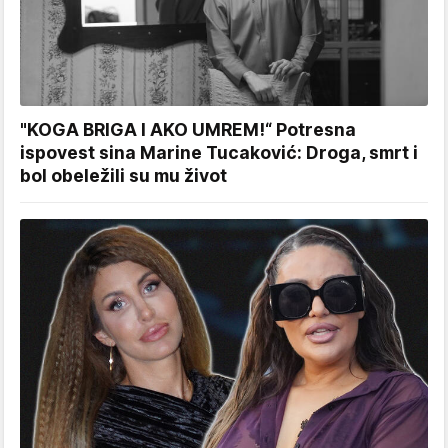
"KOGA BRIGA I AKO UMREM!“ Potresna
ispovest sina Marine Tucaković: Droga, smrt i
bol obeležili su mu život