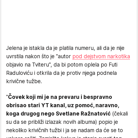
Jelena je istakla da je platila numeru, ali da je nije
uvrstila nakon što je "autor
pod dejstvom narkotika
objavio na Tviteru", da bi potom oplela po Futi
Raduloviću i otkrila da je protiv njega podnela
krivične tužbe.
"
Čovek koji mi je na prevaru i bespravno
obrisao stari YT kanal, uz pomoć, naravno,
koga drugog nego Svetlane Ražnatović
(čekali
su da se približi izlazak novih albuma) popio je
nekoliko krivičnih tužbi i ja se nadam da će se to