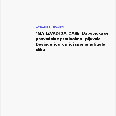
ZVEZDE I TRAČEVI
"MA, IZVADI GA, CARE" Dabovićka se
posvađala s pratiocima - pljuvala
Desingericu, oni joj spomenuli gole
slike