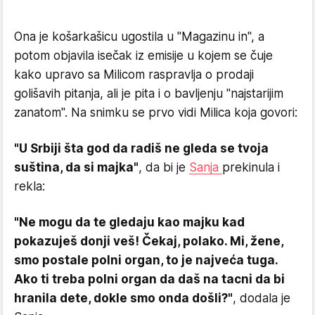
Ona je košarkašicu ugostila u "Magazinu in", a
potom objavila isečak iz emisije u kojem se čuje
kako upravo sa Milicom raspravlja o prodaji
golišavih pitanja, ali je pita i o bavljenju "najstarijim
zanatom". Na snimku se prvo vidi Milica koja govori:
"U Srbiji šta god da radiš ne gleda se tvoja
suština, da si majka"
, da bi je
Sanja
prekinula i
rekla:
"Ne mogu da te gledaju kao majku kad
pokazuješ donji veš! Čekaj, polako. Mi, žene,
smo postale polni organ, to je najveća tuga.
Ako ti treba polni organ da daš na tacni da bi
hranila dete, dokle smo onda došli?"
, dodala je