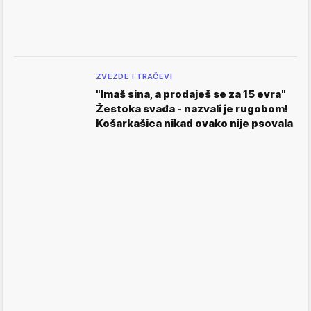
ZVEZDE I TRAČEVI
"Imaš sina, a prodaješ se za 15 evra"
Žestoka svađa - nazvali je rugobom!
Košarkašica nikad ovako nije psovala