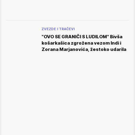
ZVEZDE I TRAČEVI
"OVO SE GRANIČI S LUDILOM" Bivša
košarkašica zgrožena vezom Indi i
Zorana Marjanovića, žestoko udarila