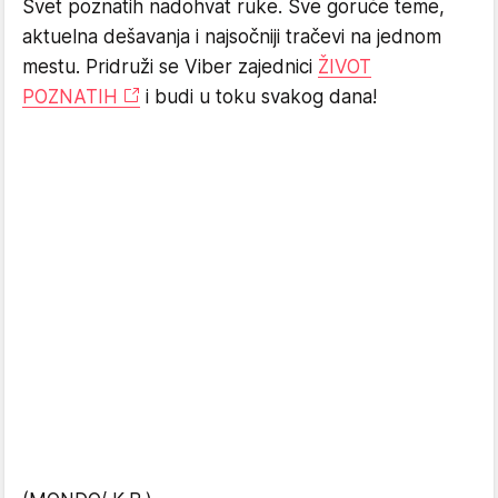
Svet poznatih nadohvat ruke. Sve goruće teme,
aktuelna dešavanja i najsočniji tračevi na jednom
mestu. Pridruži se Viber zajednici
ŽIVOT
POZNATIH
i budi u toku svakog dana!