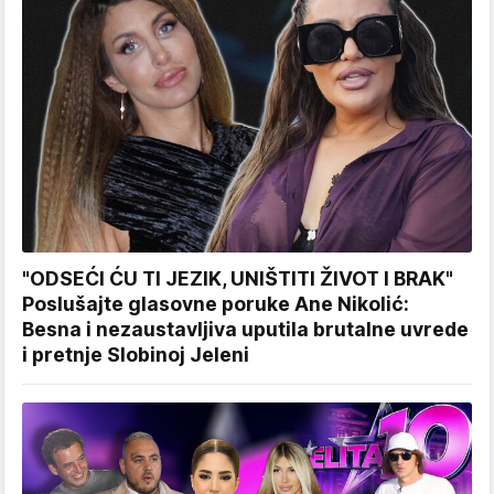
"ODSEĆI ĆU TI JEZIK, UNIŠTITI ŽIVOT I BRAK"
Poslušajte glasovne poruke Ane Nikolić:
Besna i nezaustavljiva uputila brutalne uvrede
i pretnje Slobinoj Jeleni