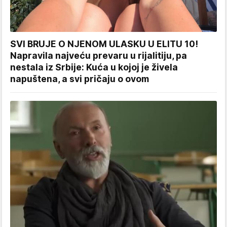
SVI BRUJE O NJENOM ULASKU U ELITU 10!
Napravila najveću prevaru u rijalitiju, pa
nestala iz Srbije: Kuća u kojoj je živela
napuštena, a svi pričaju o ovom