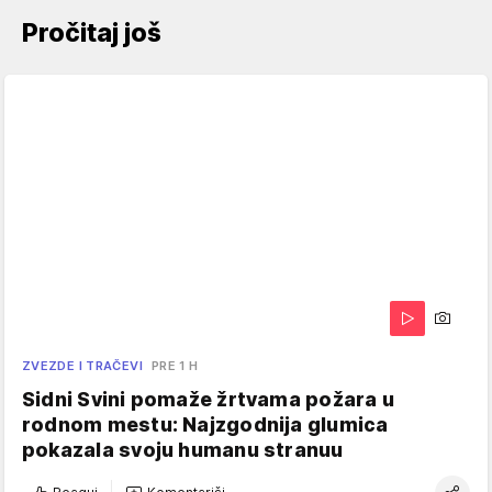
Pročitaj još
ZVEZDE I TRAČEVI
PRE 1 H
Sidni Svini pomaže žrtvama požara u
rodnom mestu: Najzgodnija glumica
pokazala svoju humanu stranuu