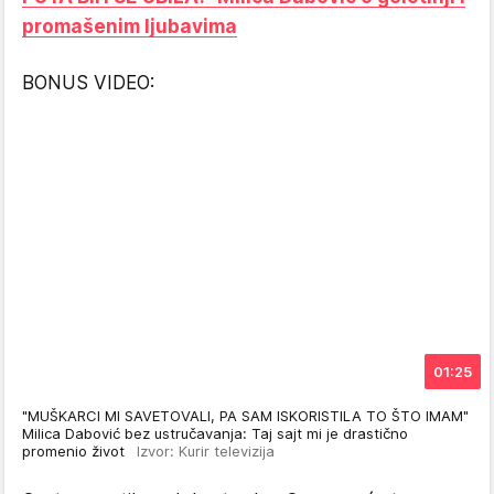
promašenim ljubavima
BONUS VIDEO:
01:25
"MUŠKARCI MI SAVETOVALI, PA SAM ISKORISTILA TO ŠTO IMAM"
Milica Dabović bez ustručavanja: Taj sajt mi je drastično
promenio život
Izvor: Kurir televizija