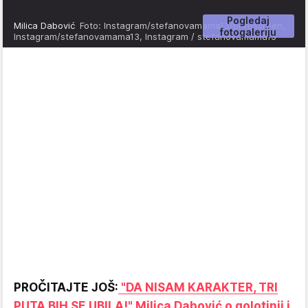
Pogledaj
Milica Dabović
Foto: Instagram/stefanovamama13/printscreen,
fotogaleriju
Instagram/stefanovamama13, Instagram / stefanovamama13
PROČITAJTE JOŠ:
"DA NISAM KARAKTER, TRI
PUTA BIH SE UBILA!" Milica Dabović o golotinji i