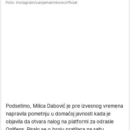
Foto: Instagram/sanjamarinkovicofficial
Podsetimo, Milica Dabović je pre izvesnog vremena
napravila pometnju u domaćoj javnosti kada je
objavila da otvara nalog na platformi za odrasle
Onlifens. Pisalo se o broju pratilaca na sajtu,