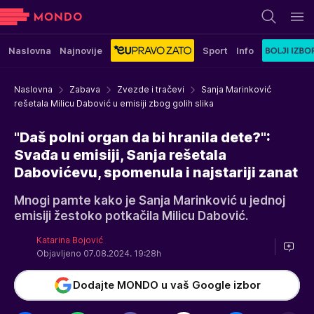
Naslovna
Najnovije
Sport
Info
Naslovna
Zabava
Zvezde i tračevi
Sanja Marinković
rešetala Milicu Dabović u emisiji zbog golih slika
"Daš polni organ da bi hranila dete?":
Svađa u emisiji, Sanja rešetala
Dabovićevu, spomenula i najstariji zanat
Mnogi pamte kako je Sanja Marinković u jednoj
emisiji žestoko potkačila Milicu Dabović.
Katarina Bojović
Objavljeno 07.08.2024. 19:28h
Dodajte MONDO u vaš Google izbor