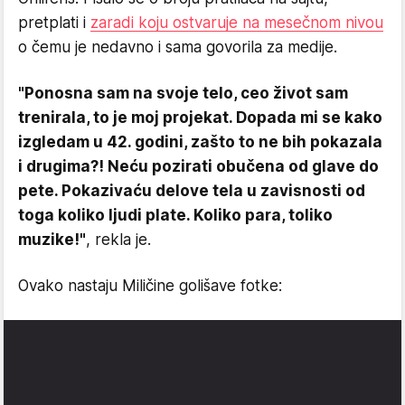
pretplati i
zaradi koju ostvaruje na mesečnom nivou
o čemu je nedavno i sama govorila za medije.
"Ponosna sam na svoje telo, ceo život sam
trenirala, to je moj projekat. Dopada mi se kako
izgledam u 42. godini, zašto to ne bih pokazala
i drugima?! Neću pozirati obučena od glave do
pete. Pokazivaću delove tela u zavisnosti od
toga koliko ljudi plate. Koliko para, toliko
muzike!"
, rekla je.
Ovako nastaju Miličine golišave fotke: