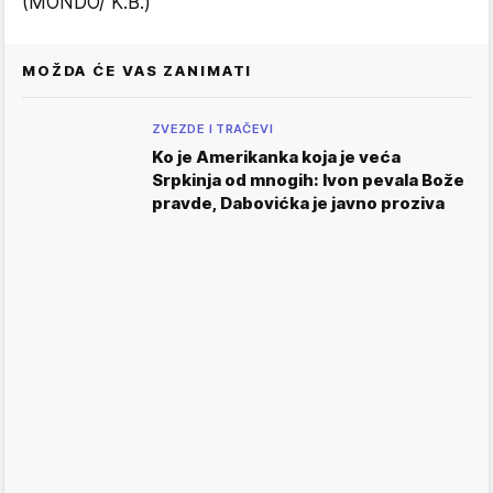
(MONDO/ K.B.)
MOŽDA ĆE VAS ZANIMATI
ZVEZDE I TRAČEVI
Ko je Amerikanka koja je veća
Srpkinja od mnogih: Ivon pevala Bože
pravde, Dabovićka je javno proziva