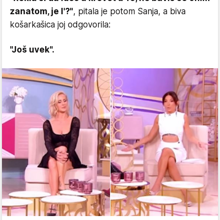
zanatom, je l'?"
, pitala je potom Sanja, a biva
košarkašica joj odgovorila:
"Još uvek".