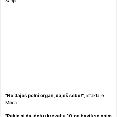
Sanja.
"Ne daješ polni organ, daješ sebe!"
, istakla je
Milica.
"Rekla si da ideš u krevet u 10, ne baviš se onim