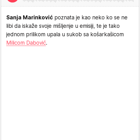
Sanja Marinković
poznata je kao neko ko se ne
libi da iskaže svoje mišljenje u emisiji, te je tako
jednom prilikom upala u sukob sa košarkašicom
Milicom Dabović
.