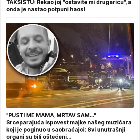
TAKSISTU: Rekao joj "ostavite mi drugaricu", a
onda je nastao potpuni haos!
"PUSTI ME MAMA, MRTAV SAM..."
Srceparajuća ispovest majke našeg muzičara
koji je poginuo u saobraćajci: Svi unutrašnji
organi su bili oštećeni...