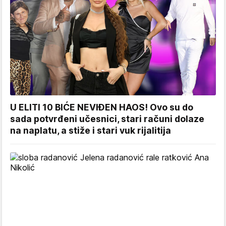
U ELITI 10 BIĆE NEVIĐEN HAOS! Ovo su do
sada potvrđeni učesnici, stari računi dolaze
na naplatu, a stiže i stari vuk rijalitija