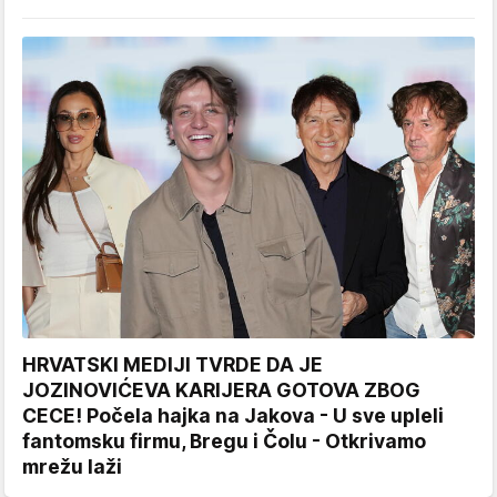
HRVATSKI MEDIJI TVRDE DA JE
JOZINOVIĆEVA KARIJERA GOTOVA ZBOG
CECE! Počela hajka na Jakova - U sve upleli
fantomsku firmu, Bregu i Čolu - Otkrivamo
mrežu laži