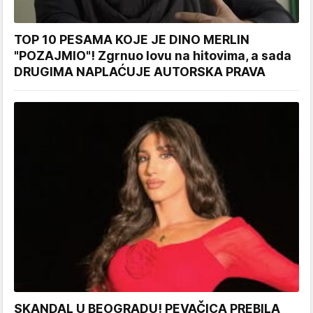
TOP 10 PESAMA KOJE JE DINO MERLIN
"POZAJMIO"! Zgrnuo lovu na hitovima, a sada
DRUGIMA NAPLAĆUJE AUTORSKA PRAVA
SKANDAL U BEOGRADU! PEVAČICA PREBILA