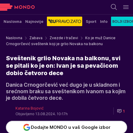
Naslovna
Najnovije
Sport
Info
Naslovna
Zabava
Zvezde i tračevi
Ko je muž Danice
Crnogorčević sveštenik koji je grlio Novaka na balkonu
Sveštenik grlio Novaka na balkonu, svi
se pitali ko je on: Ivan je sa pevačicom
dobio četvoro dece
Danica Crnogorčević već dugo je u skladnom i
srećnom braku sa sveštenikom Ivanom sa kojim
je dobila četvoro dece.
Katarina Bojović
1
Objavljeno 13.08.2024. 10:17h
Dodajte MONDO u vaš Google izbor