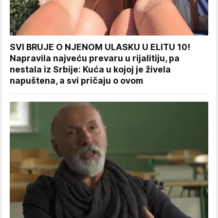
SVI BRUJE O NJENOM ULASKU U ELITU 10!
Napravila najveću prevaru u rijalitiju, pa
nestala iz Srbije: Kuća u kojoj je živela
napuštena, a svi pričaju o ovom