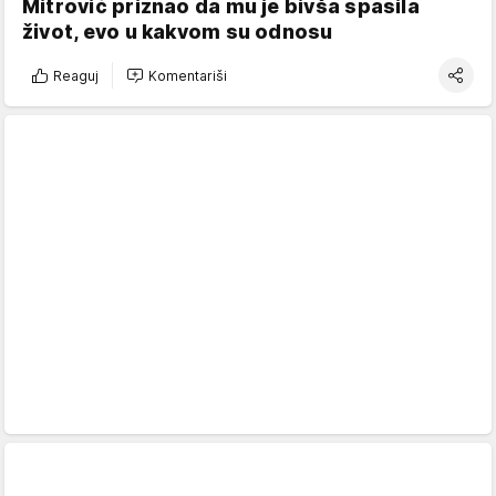
Mitrović priznao da mu je bivša spasila
život, evo u kakvom su odnosu
Reaguj
Komentariši