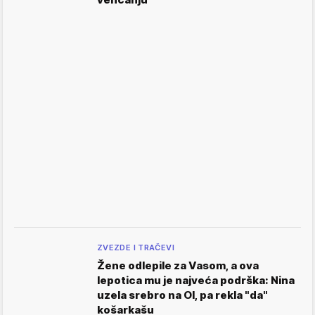
ZVEZDE I TRAČEVI
Žene odlepile za Vasom, a ova
lepotica mu je najveća podrška: Nina
uzela srebro na OI, pa rekla "da"
košarkašu