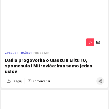
ZVEZDE I TRAČEVI
PRE 33 MIN
Dalila progovorila o ulasku u Elitu 10,
spomenula i Mitrovića: Ima samo jedan
uslov
Reaguj
Komentariši