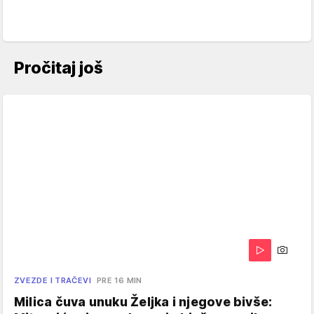
Pročitaj još
ZVEZDE I TRAČEVI
PRE 16 MIN
Milica čuva unuku Željka i njegove bivše: