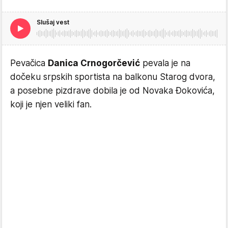
Slušaj vest
Pevačica
Danica Crnogorčević
pevala je na
dočeku srpskih sportista na balkonu Starog dvora,
a posebne pizdrave dobila je od Novaka Đokovića,
koji je njen veliki fan.