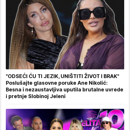
"ODSEĆI ĆU TI JEZIK, UNIŠTITI ŽIVOT I BRAK"
Poslušajte glasovne poruke Ane Nikolić:
Besna i nezaustavljiva uputila brutalne uvrede
i pretnje Slobinoj Jeleni