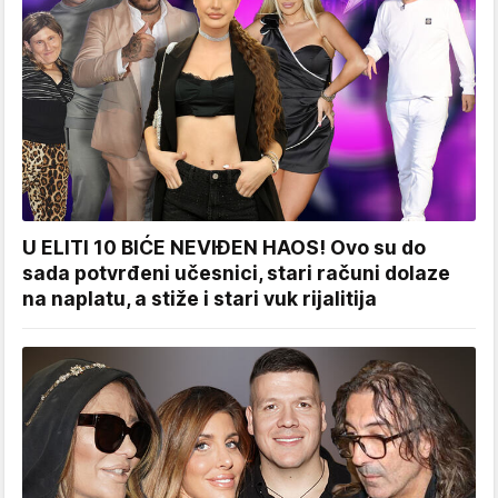
U ELITI 10 BIĆE NEVIĐEN HAOS! Ovo su do
sada potvrđeni učesnici, stari računi dolaze
na naplatu, a stiže i stari vuk rijalitija