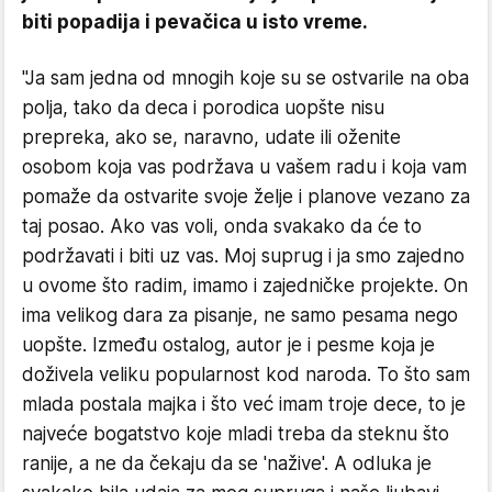
biti popadija i pevačica u isto vreme.
"Ja sam jedna od mnogih koje su se ostvarile na oba
polja, tako da deca i porodica uopšte nisu
prepreka, ako se, naravno, udate ili oženite
osobom koja vas podržava u vašem radu i koja vam
pomaže da ostvarite svoje želje i planove vezano za
taj posao. Ako vas voli, onda svakako da će to
podržavati i biti uz vas. Moj suprug i ja smo zajedno
u ovome što radim, imamo i zajedničke projekte. On
ima velikog dara za pisanje, ne samo pesama nego
uopšte. Između ostalog, autor je i pesme koja je
doživela veliku popularnost kod naroda. To što sam
mlada postala majka i što već imam troje dece, to je
najveće bogatstvo koje mladi treba da steknu što
ranije, a ne da čekaju da se 'nažive'. A odluka je