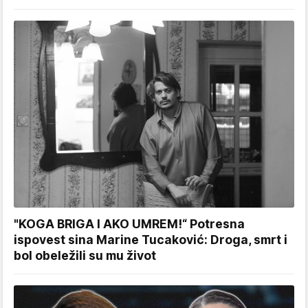
"KOGA BRIGA I AKO UMREM!“ Potresna
ispovest sina Marine Tucaković: Droga, smrt i
bol obeležili su mu život