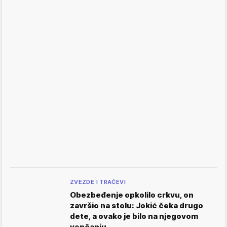
ZVEZDE I TRAČEVI
Obezbeđenje opkolilo crkvu, on
završio na stolu: Jokić čeka drugo
dete, a ovako je bilo na njegovom
venčanju