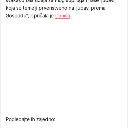
svakako bila udaja za mog supruga i naše ljubavi,
koja se temelji prvenstveno na ljubavi prema
Gospodu", ispričala je
Danica
.
Pogledajte ih zajedno: