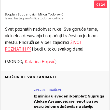
01:24
Bogdan Bogdanović i Milica Todorović
Izvor: Instagram/milicatodorovicofficial
Svet poznatih nadohvat ruke. Sve goruće teme,
aktuelna dešavanja i najsočniji tračevi na jednom
mestu. Pridruži se Viber zajednici
ŽIVOT
POZNATIH
i budi u toku svakog dana!
(MONDO/
Katarina Bojović
)
MOŽDA ĆE VAS ZANIMATI
ZVEZDE I TRAČEVI
Iz minića u svedeni komplet: Supruga
Alekse Avramovića je lepotica i po,
sva u belom oduševila na slavlju