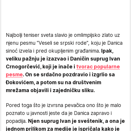
Najbolji teniser sveta slavio je omlimpijsko zlato uz
njenu pesmu "Veseli se srpski rode", koju je Danica
sinoć izvela i pred okupljenim građanima.
Ipak,
veliku pažnju je izazvao i Daničin suprug Ivan
Crnogorčević, koji je inače i
tvorac popularne
pesme
. On se srdačno pozdravio i izgrlio sa
Đokovićem, a potom su na društvenim
mrežama objavili i zajedničku sliku.
Pored toga što je izvrsna pevačica ono što je malo
poznato u javnosti jeste da je Danica zapravo i
popadija.
Njen suprug Ivan je sveštenik, a ona je
jednom prilikom za medije je ispričala kako je