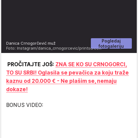
Pogledaj
Danica Crnogorčević muž
fotogaleriju
Foto: Instagram/danica_crnogorcevic/printscreen
PROČITAJTE JOŠ:
ZNA SE KO SU CRNOGORCI,
TO SU SRBI! Oglasila se pevačica za koju traže
kaznu od 20.000 €‎ - Ne plašim se, nemaju
dokaze!
BONUS VIDEO: