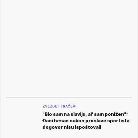
ZVEZDE I TRAČEVI
"Bio sam na slavlju, al' sam ponižen":
Đani besan nakon proslave sportista,
dogovor nisu ispoštovali