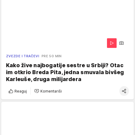
ZVEZDE I TRAČEVI
PRE 50 MIN
Kako žive najbogatije sestre u Srbiji? Otac
im otkrio Breda Pita, jedna smuvala bivšeg
Karleuše, druga milijardera
Reaguj
Komentariši