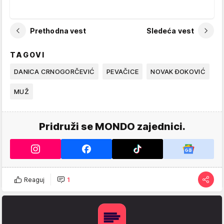
Prethodna vest
Sledeća vest
TAGOVI
DANICA CRNOGORČEVIĆ
PEVAČICE
NOVAK ĐOKOVIĆ
MUŽ
Pridruži se MONDO zajednici.
Reaguj
1