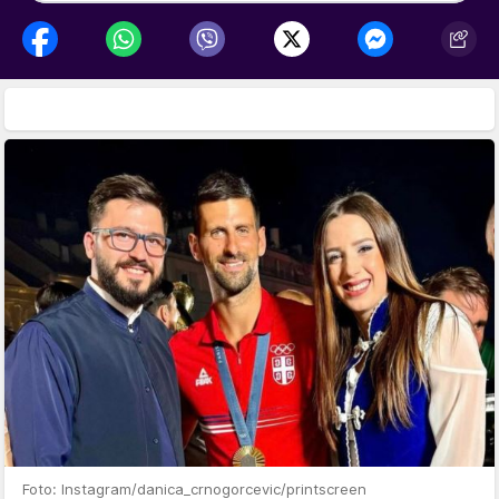
Foto: Instagram/danica_crnogorcevic/printscreen