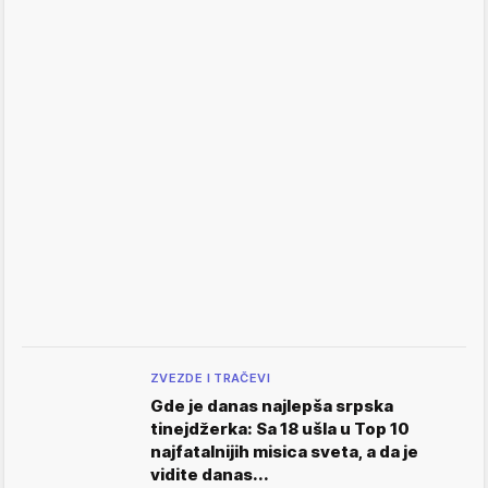
ZVEZDE I TRAČEVI
Gde je danas najlepša srpska
tinejdžerka: Sa 18 ušla u Top 10
najfatalnijih misica sveta, a da je
vidite danas...