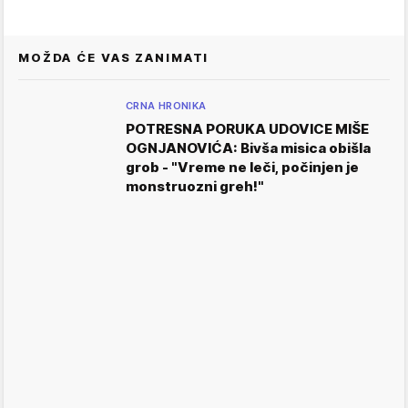
MOŽDA ĆE VAS ZANIMATI
CRNA HRONIKA
POTRESNA PORUKA UDOVICE MIŠE
OGNJANOVIĆA: Bivša misica obišla
grob - "Vreme ne leči, počinjen je
monstruozni greh!"