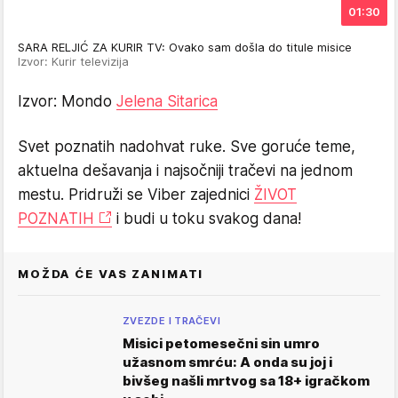
01:30
SARA RELJIĆ ZA KURIR TV: Ovako sam došla do titule misice
Izvor: Kurir televizija
Izvor: Mondo
Jelena Sitarica
Svet poznatih nadohvat ruke. Sve goruće teme,
aktuelna dešavanja i najsočniji tračevi na jednom
mestu. Pridruži se Viber zajednici
ŽIVOT
POZNATIH
i budi u toku svakog dana!
MOŽDA ĆE VAS ZANIMATI
ZVEZDE I TRAČEVI
Misici petomesečni sin umro
užasnom smrću: A onda su joj i
bivšeg našli mrtvog sa 18+ igračkom