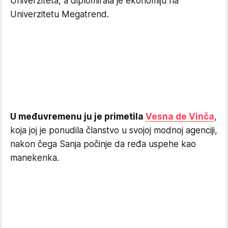
Univerziteta, a diplomirala je ekonomiju na
Univerzitetu Megatrend.
U međuvremenu ju je primetila
Vesna de Vinča
,
koja joj je ponudila članstvo u svojoj modnoj agenciji,
nakon čega Sanja počinje da ređa uspehe kao
manekenka.