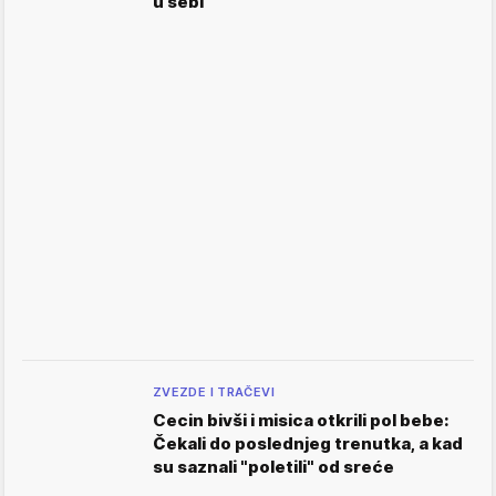
u sebi
ZVEZDE I TRAČEVI
Cecin bivši i misica otkrili pol bebe:
Čekali do poslednjeg trenutka, a kad
su saznali "poletili" od sreće