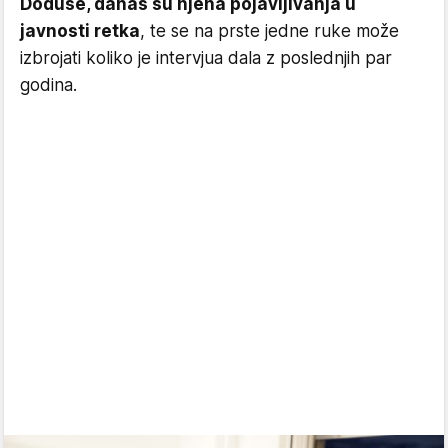
Doduše, danas su njena pojavljivanja u
javnosti retka
, te se na prste jedne ruke može
izbrojati koliko je intervjua dala z poslednjih par
godina.