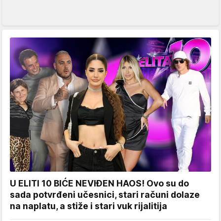
U ELITI 10 BIĆE NEVIĐEN HAOS! Ovo su do
sada potvrđeni učesnici, stari računi dolaze
na naplatu, a stiže i stari vuk rijalitija