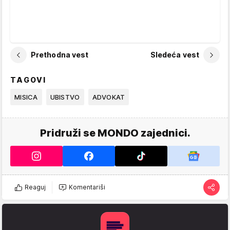
Prethodna vest
Sledeća vest
TAGOVI
MISICA
UBISTVO
ADVOKAT
Pridruži se MONDO zajednici.
Reaguj
Komentariši