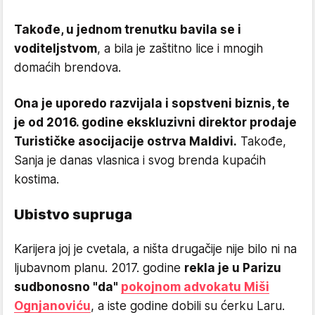
Takođe, u jednom trenutku bavila se i
voditeljstvom
, a bila je zaštitno lice i mnogih
domaćih brendova.
Ona je uporedo razvijala i sopstveni biznis, te
je od 2016. godine ekskluzivni direktor prodaje
Turističke asocijacije ostrva Maldivi.
Takođe,
Sanja je danas vlasnica i svog brenda kupaćih
kostima.
Ubistvo supruga
Karijera joj je cvetala, a ništa drugačije nije bilo ni na
ljubavnom planu. 2017. godine
rekla je u Parizu
sudbonosno "da"
pokojnom advokatu Miši
Ognjanoviću
, a iste godine dobili su ćerku Laru.