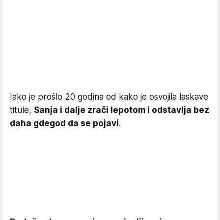
Iako je prošlo 20 godina od kako je osvojila laskave
titule,
Sanja i dalje zrači lepotom i odstavlja bez
daha gdegod da se pojavi
.