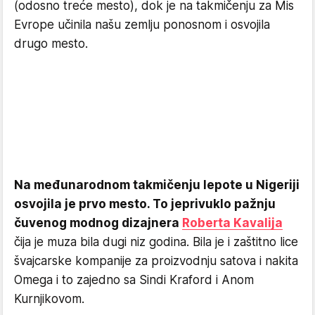
(odosno treće mesto), dok je na takmičenju za Mis
Evrope učinila našu zemlju ponosnom i osvojila
drugo mesto.
Na međunarodnom takmičenju lepote u Nigeriji
osvojila je prvo mesto. To jeprivuklo pažnju
čuvenog modnog dizajnera
Roberta Kavalija
čija je muza bila dugi niz godina. Bila je i zaštitno lice
švajcarske kompanije za proizvodnju satova i nakita
Omega i to zajedno sa Sindi Kraford i Anom
Kurnjikovom.