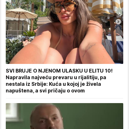
SVI BRUJE O NJENOM ULASKU U ELITU 10!
Napravila najveću prevaru u rijalitiju, pa
nestala iz Srbije: Kuća u kojoj je živela
napuštena, a svi pričaju o ovom