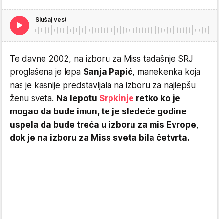
Slušaj vest
Te davne 2002, na izboru za Miss tadašnje SRJ
proglašena je lepa
Sanja Papić
, manekenka koja
nas je kasnije predstavljala na izboru za najlepšu
ženu sveta.
Na lepotu
Srpkinje
retko ko je
mogao da bude imun, te je sledeće godine
uspela da bude treća u izboru za mis Evrope,
dok je na izboru za Miss sveta bila četvrta.