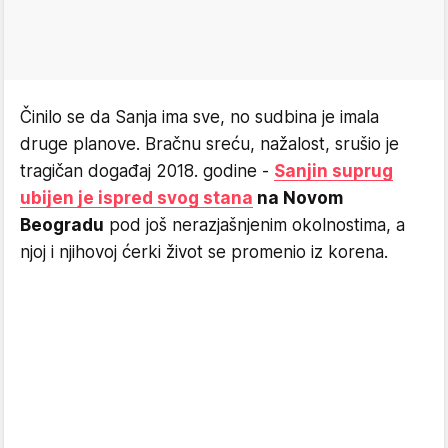
Činilo se da Sanja ima sve, no sudbina je imala
druge planove. Bračnu sreću, nažalost, srušio je
tragičan događaj 2018. godine -
Sanjin suprug
ubijen je ispred svog stana
na Novom
Beogradu
pod još nerazjašnjenim okolnostima, a
njoj i njihovoj ćerki život se promenio iz korena.