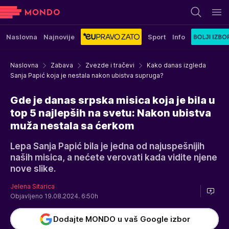
Naslovna
Najnovije
Sport
Info
Naslovna
Zabava
Zvezde i tračevi
Kako danas izgleda
Sanja Papić koja je nestala nakon ubistva supruga?
Gde je danas srpska misica koja je bila u
top 5 najlepših na svetu: Nakon ubistva
muža nestala sa ćerkom
Lepa Sanja Papić bila je jedna od najuspešnijih
naših misica, a nećete verovati kada vidite njene
nove slike.
Jelena Sitarica
Objavljeno 19.08.2024. 6:50h
Dodajte MONDO u vaš Google izbor