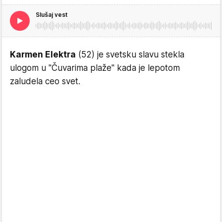
Slušaj vest
Karmen Elektra
(52) je svetsku slavu stekla
ulogom u "Čuvarima plaže" kada je lepotom
zaludela ceo svet.