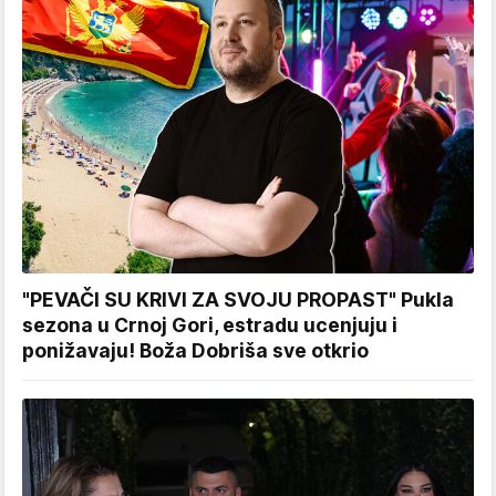
"PEVAČI SU KRIVI ZA SVOJU PROPAST" Pukla
sezona u Crnoj Gori, estradu ucenjuju i
ponižavaju! Boža Dobriša sve otkrio