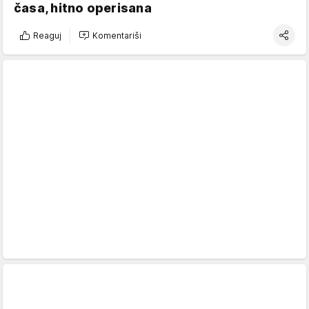
časa, hitno operisana
Reaguj
Komentariši