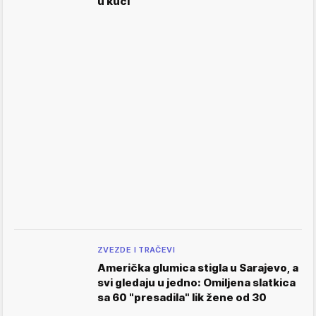
u kući"
ZVEZDE I TRAČEVI
Američka glumica stigla u Sarajevo, a
svi gledaju u jedno: Omiljena slatkica
sa 60 "presadila" lik žene od 30