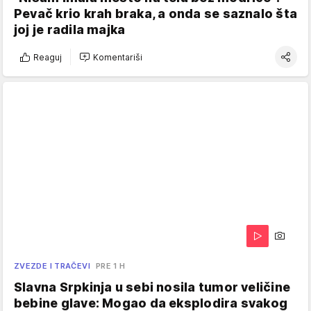
Pevač krio krah braka, a onda se saznalo šta
joj je radila majka
Reaguj
Komentariši
ZVEZDE I TRAČEVI
PRE 1 H
Slavna Srpkinja u sebi nosila tumor veličine
bebine glave: Mogao da eksplodira svakog