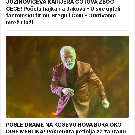
JOZINOVIĆEVA KARIJERA GOTOVA ZBOG
CECE! Počela hajka na Jakova - U sve upleli
fantomsku firmu, Bregu i Čolu - Otkrivamo
mrežu laži
POSLE DRAME NA KOŠEVU NOVA BURA OKO
DINE MERLINA! Pokrenuta peticija za zabranu