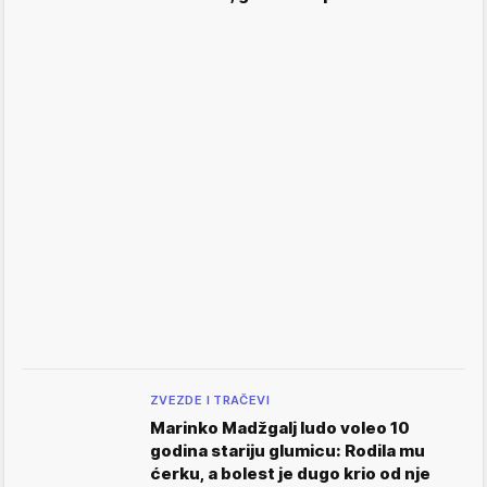
ZVEZDE I TRAČEVI
Marinko Madžgalj ludo voleo 10
godina stariju glumicu: Rodila mu
ćerku, a bolest je dugo krio od nje