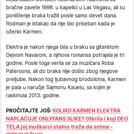
bračne zavete 1998. u kapelici u Las Vegasu, ali su
poništenje braka tražili posle samo devet dana.
Rodman je istakao da nije bio priseban kada je
oženio Karmen.
Elektra je nakon njega bila u braku sa gitaristom
Dejvom Navarom, a njihova romansa potrajala je tri
godine. Posle toga verila se za muzičara Roba
Patersona, ali do braka nije došlo zbog njegove
preljube. Nakon tog ljubavnog brodoloma, Karmen
je pala u naručje Sajmonu Kauelu, sa kojim je
raskinula 2013. godine.
PROČITAJTE JOŠ:
KOLIKO KARMEN ELEKTRA
NAPLAĆUJE ONLYFANS SLIKE? Otkrila i koji DEO
TELA joj muškarci stalno traže da snima -