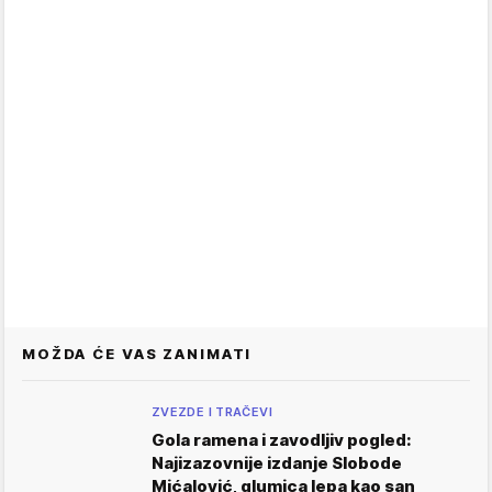
MOŽDA ĆE VAS ZANIMATI
ZVEZDE I TRAČEVI
Gola ramena i zavodljiv pogled:
Najizazovnije izdanje Slobode
Mićalović, glumica lepa kao san