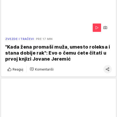
ZVEZDE I TRAČEVI
PRE 17 MIN
"Kada žena promaši muža, umesto roleksa i
stana dobije rak": Evo o čemu ćete čitati u
prvoj knjizi Jovane Jeremić
Reaguj
Komentariši