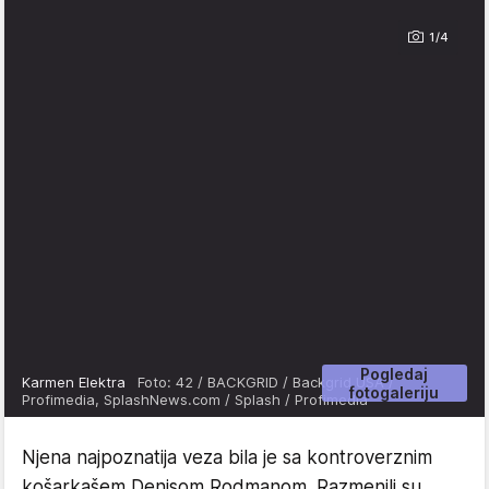
1/4
Pogledaj
Karmen Elektra
Foto: 42 / BACKGRID / Backgrid USA /
fotogaleriju
Profimedia, SplashNews.com / Splash / Profimedia
Njena najpoznatija veza bila je sa kontroverznim
košarkašem Denisom Rodmanom. Razmenili su