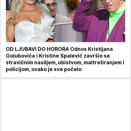
OD LJUBAVI DO HORORA Odnos Kristijana
Golubovića i Kristine Spalević završio se
stravičnim nasiljem, ubistvom, maltretiranjem i
policijom, ovako je sve počelo