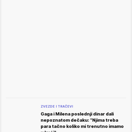
ZVEZDE I TRAČEVI
Gaga i Milena poslednji dinar dali
nepoznatom dečaku: "Njima treba
para tačno koliko mi trenutno imamo