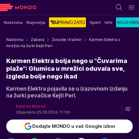
Naslovna
Najnovije
Sport
Info
Naslovna
Zabava
Zvezde i tračevi
Karmen Elektra u
mrežici na žurki Kejti Peri
Karmen Elektra bolja nego u "Čuvarima
plaže": Glumica u mrežici oduvala sve,
izgleda bolje nego ikad
Karmen Elektra pojavila se u izazovnom izdanju
na žurki pevačice Kejti Peri.
Katarina Bojović
Objavljeno 25.08.2024. 11:10h
Dodajte MONDO u vaš Google izbor