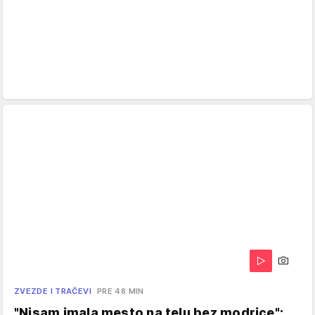
ZVEZDE I TRAČEVI
PRE 48 MIN
"Nisam imala mesto na telu bez modrice":