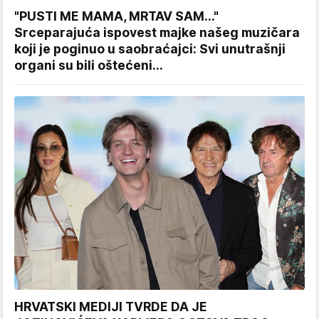
"PUSTI ME MAMA, MRTAV SAM..."
Srceparajuća ispovest majke našeg muzičara
koji je poginuo u saobraćajci: Svi unutrašnji
organi su bili oštećeni...
HRVATSKI MEDIJI TVRDE DA JE