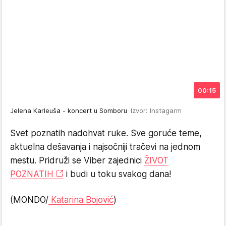
00:15
Jelena Karleuša - koncert u Somboru
Izvor: Instagarm
Svet poznatih nadohvat ruke. Sve goruće teme,
aktuelna dešavanja i najsočniji tračevi na jednom
mestu. Pridruži se Viber zajednici
ŽIVOT
POZNATIH
i budi u toku svakog dana!
(MONDO/
Katarina Bojović
)