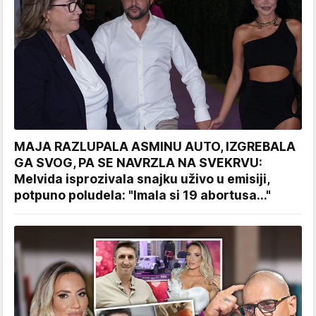
MAJA RAZLUPALA ASMINU AUTO, IZGREBALA
GA SVOG, PA SE NAVRZLA NA SVEKRVU:
Melvida isprozivala snajku uživo u emisiji,
potpuno poludela: "Imala si 19 abortusa..."