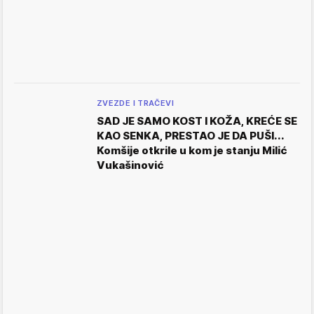
ZVEZDE I TRAČEVI
SAD JE SAMO KOST I KOŽA, KREĆE SE
KAO SENKA, PRESTAO JE DA PUŠI...
Komšije otkrile u kom je stanju Milić
Vukašinović