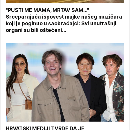
"PUSTI ME MAMA, MRTAV SAM..."
Srceparajuća ispovest majke našeg muzičara
koji je poginuo u saobraćajci: Svi unutrašnji
organi su bili oštećeni...
HRVATSKI MEDIJI TVRDE DA JE