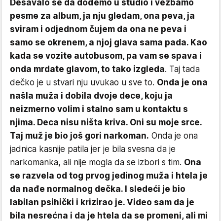
Dešavalo se da dođemo u studio i vežbamo
pesme za album, ja nju gledam, ona peva, ja
sviram i odjednom čujem da ona ne peva i
samo se okrenem, a njoj glava sama pada. Kao
kada se vozite autobusom, pa vam se spava i
onda mrdate glavom, to tako izgleda
. Taj tada
dečko je u stvari nju uvukao u sve to.
Onda je ona
našla muža i dobila dvoje dece, koju ja
neizmerno volim i stalno sam u kontaktu s
njima. Deca nisu ništa kriva. Oni su moje srce.
Taj muž je bio još gori narkoman.
Onda je ona
jadnica kasnije patila jer je bila svesna da je
narkomanka, ali nije mogla da se izbori s tim.
Ona
se razvela od tog prvog jedinog muža i htela je
da nađe normalnog dečka. I sledeći je bio
labilan psihički i krizirao je. Video sam da je
bila nesrećna i da je htela da se promeni, ali mi