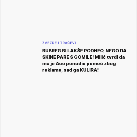
ZVEZDE I TRAČEVI
BUBREG BI LAKŠE PODNEO, NEGO DA
SKINE PARE S GOMILE! Milić tvrdi da
mu je Aco ponudio pomoć zbog
reklame, sad ga KULIRA!