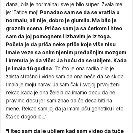
dana, bila je normalna i sve je bilo super. Zvala me
je: 'Tatice moj'.
Ponadao sam se da se vratila u
normalu, ali nije, dobro je glumila. Ma bilo je
groznih scena. Pričao sam ja sa ćerkom i hteo
sam da joj pomognem i izbavim je iz toga.
Počela je da priča neke priče koje više nisu
imale veze sa onim njenim pređašnjim mozgom
i krenula je da viče: 'Ja hoću da se ubijem'. Kada
je imala 16 godina
. To što je ona radila bilo je
zaista strašno i video sam da ona neće da se skida.
Imala je moju narav. Ja sam čak i svojoj prvoj ženi
rekao kada je ona želela da imamo decu da ne
pravimo decu jer sam znao da će deca biti na
mene. Rekao sam joj da ja imam jaču genetiku i eto
šta se dogodilo..."
"Hteo sam da je ubijem kad sam video da tuče