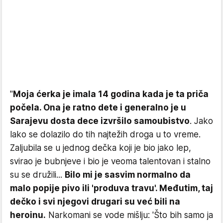
"
Moja ćerka je imala 14 godina kada je ta priča
počela. Ona je ratno dete i generalno je u
Sarajevu dosta dece izvršilo samoubistvo
. Jako
lako se dolazilo do tih najtežih droga u to vreme.
Zaljubila se u jednog dečka koji je bio jako lep,
svirao je bubnjeve i bio je veoma talentovan i stalno
su se družili...
Bilo mi je sasvim normalno da
malo popije pivo ili 'produva travu'. Međutim, taj
dečko i svi njegovi drugari su već bili na
heroinu.
Narkomani se vode mišlju: 'Što bih samo ja