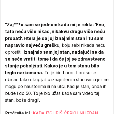
"Zaj***o sam se jednom kada mi je rekla: 'Evo,
tata neću više nikad, nikakvu drogu više neću
probati'. Htela je da joj iznajmim stan i tu sam
napravio najveću grešk
u, koju sebi nikada neću
oprostiti.
Iznajmio sam joj stan, nadajući se da
se neće vratiti tome i da će joj se zdravstveno
stanje poboljšati. Kakvo je u tom stanu bilo
leglo narkomana.
To je bio horor. I oni su se
obično tako okupljali u iznajmljenim stanovima jer ne
mogu po haustorima ili na ulici. Kad je stan, onda ih
bude i do 50. To je bio užas kada sam video taj
stan, bože dragi".
Pročitajte još:
KADA IZGUBIŠ ĆERKU NIJEDAN