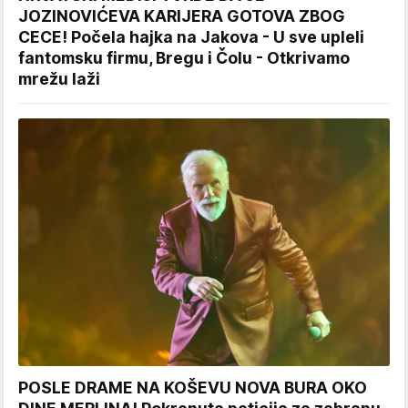
JOZINOVIĆEVA KARIJERA GOTOVA ZBOG
CECE! Počela hajka na Jakova - U sve upleli
fantomsku firmu, Bregu i Čolu - Otkrivamo
mrežu laži
POSLE DRAME NA KOŠEVU NOVA BURA OKO