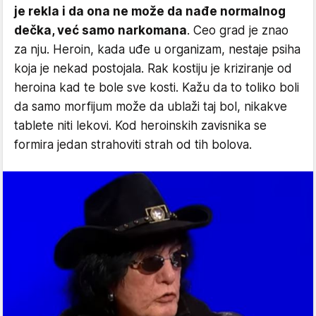
je rekla i da ona ne može da nađe normalnog
dečka, već samo narkomana
. Ceo grad je znao
za nju. Heroin, kada uđe u organizam, nestaje psiha
koja je nekad postojala. Rak kostiju je kriziranje od
heroina kad te bole sve kosti. Kažu da to toliko boli
da samo morfijum može da ublaži taj bol, nikakve
tablete niti lekovi. Kod heroinskih zavisnika se
formira jedan strahoviti strah od tih bolova.