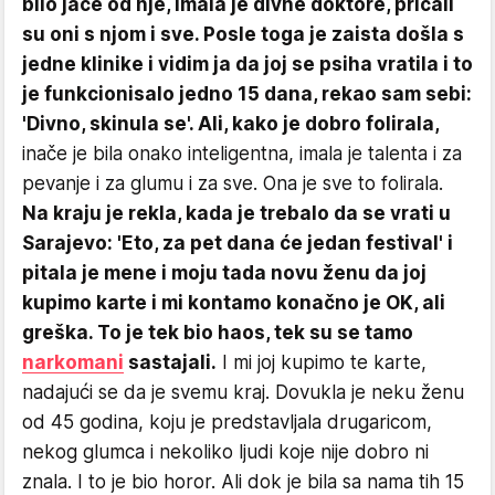
bilo jače od nje, imala je divne doktore, pričali
su oni s njom i sve. Posle toga je zaista došla s
jedne klinike i vidim ja da joj se psiha vratila i to
je funkcionisalo jedno 15 dana, rekao sam sebi:
'Divno, skinula se'. Ali, kako je dobro folirala,
inače je bila onako inteligentna, imala je talenta i za
pevanje i za glumu i za sve. Ona je sve to folirala.
Na kraju je rekla, kada je trebalo da se vrati u
Sarajevo: 'Eto, za pet dana će jedan festival' i
pitala je mene i moju tada novu ženu da joj
kupimo karte i mi kontamo konačno je OK, ali
greška. To je tek bio haos, tek su se tamo
narkomani
sastajali.
I mi joj kupimo te karte,
nadajući se da je svemu kraj. Dovukla je neku ženu
od 45 godina, koju je predstavljala drugaricom,
nekog glumca i nekoliko ljudi koje nije dobro ni
znala. I to je bio horor. Ali dok je bila sa nama tih 15