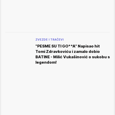
ZVEZDE I TRAČEVI
"PESME SU TI GO**A" Napisao hit
Tomi Zdravkoviću i zamalo dobio
BATINE - Milić Vukašinović o sukobu s
legendom!