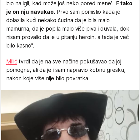
bio na igli, kad može još neko pored mene'. E
tako
je on nju navukao.
Prvo sam pomislio kada je
dolazila kući nekako čudna da je bila malo
mamurna, da je popila malo više piva i duvala, dok
nisam provalio da je u pitanju heroin, a tada je već
bilo kasno".
Milić
tvrdi da je na sve načine pokušavao da joj
pomogne, ali da je i sam napravio kobnu grešku,
nakon koje više nije bilo povratka.