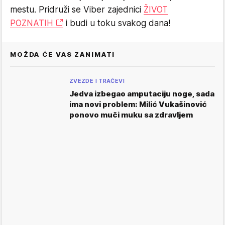
mestu. Pridruži se Viber zajednici
ŽIVOT
POZNATIH
i budi u toku svakog dana!
MOŽDA ĆE VAS ZANIMATI
ZVEZDE I TRAČEVI
Jedva izbegao amputaciju noge, sada
ima novi problem: Milić Vukašinović
ponovo muči muku sa zdravljem