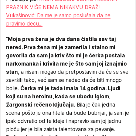
PRAZNIK VIŠE NEMA NIKAKVU DRAŽ!
Vukašinović: Da me je samo poslušala da ne
pravimo decu...
"
Moja prva žena je dva dana čistila sav taj
nered. Prva žena mi je zamerila i stalno mi
govorila da sam ja kriv što mi je ćerka postala
narkomanka i krivila me je što sam joj iznajmio
stan
, a nisam mogao da pretpostavim da će se sve
završiti tako, već sam se nadao da će biti mnogo
bolje.
Ćerka mi je tada imala 14 godina. Ljudi
koji su na heroinu, kada se ubodu iglom,
žargonski rečeno ključaju.
Bila je čak jedna
scena pošto je ona htela da bude bubnjar, ja sam je
ipak odvratio od te ideje i napravio sam joj jednu
ploču jer je bila zaista talentovana za pevanje.