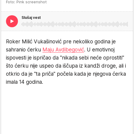
Foto: Pink screenshot
Slušaj vest
Roker Milić Vukašinović pre nekoliko godina je
sahranio ćerku
Maju Avdibegović
. U emotivnoj
ispovesti je ispričao da "nikada sebi neće oprostiti"
što ćerku nije uspeo da iščupa iz kandži droge, ali i
otkrio da je "ta priča" počela kada je njegova ćerka
imala 14 godina.