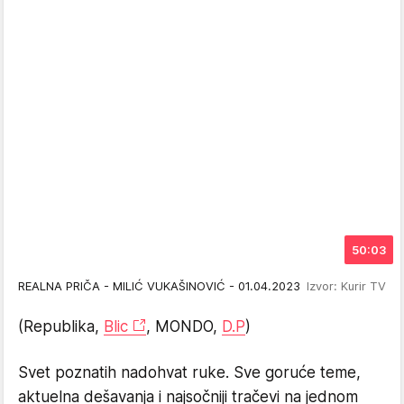
50:03
REALNA PRIČA - MILIĆ VUKAŠINOVIĆ - 01.04.2023
Izvor: Kurir TV
(Republika,
Blic
, MONDO,
D.P
)
Svet poznatih nadohvat ruke. Sve goruće teme,
aktuelna dešavanja i najsočniji tračevi na jednom