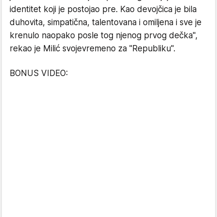
identitet koji je postojao pre. Kao devojčica je bila
duhovita, simpatična, talentovana i omiljena i sve je
krenulo naopako posle tog njenog prvog dečka",
rekao je Milić svojevremeno za "Republiku".
BONUS VIDEO: