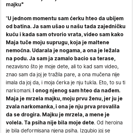
majku"
"
U jednom momentu sam ćerku hteo da ubijem
od batina. Ja sam ušao u našu tada zajedničku
kuću i kada sam otvorio vrata, video sam kako
Maja tuče moju suprugu, koja je maltene
nemoćna. Udarala je nogama, a ona je ležala
na podu. Ja sam ja zamalo bacio sa terase,
nezavisno što je moje dete, ali to kad sam video,
znao sam da joj je tražila pare, a ona mučena nije
imala da joj da, i moja ćerka je nju tukla. Eto, to su ti
narkomani.
I onog njenog sam hteo da nađem.
Maja je mrzela majku, moju prvu ženu, jer ju je
zvala narkomanka, i ona je nju prva provalila
da se drogira. Majku je mrzela, a mene je
volela. Ta psiha nije bila moje dete
. Od heroina
je bila deformisana njena psiha. Izgubio joj se