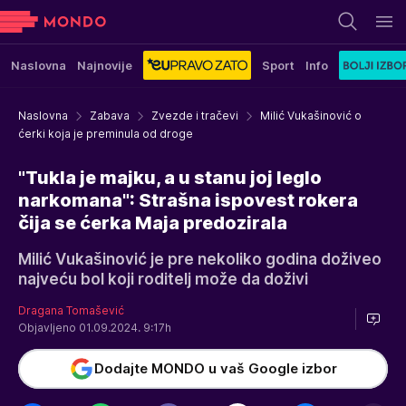
Naslovna
Najnovije
Sport
Info
Naslovna
Zabava
Zvezde i tračevi
Milić Vukašinović o
ćerki koja je preminula od droge
"Tukla je majku, a u stanu joj leglo
narkomana": Strašna ispovest rokera
čija se ćerka Maja predozirala
Milić Vukašinović je pre nekoliko godina doživeo
najveću bol koji roditelj može da doživi
Dragana Tomašević
Objavljeno 01.09.2024. 9:17h
Dodajte MONDO u vaš Google izbor