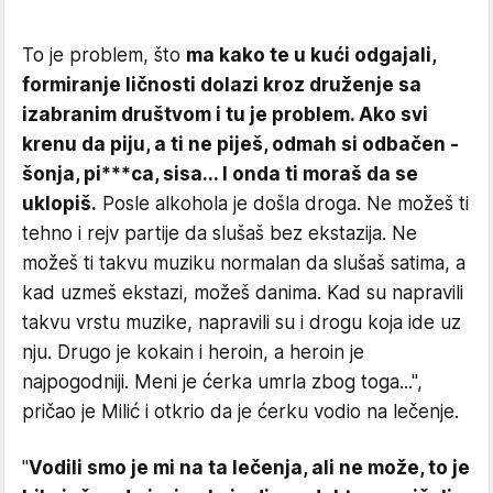
To je problem, što
ma kako te u kući odgajali,
formiranje ličnosti dolazi kroz druženje sa
izabranim društvom i tu je problem. Ako svi
krenu da piju, a ti ne piješ, odmah si odbačen -
šonja, pi***ca, sisa... I onda ti moraš da se
uklopiš.
Posle alkohola je došla droga. Ne možeš ti
tehno i rejv partije da slušaš bez ekstazija. Ne
možeš ti takvu muziku normalan da slušaš satima, a
kad uzmeš ekstazi, možeš danima. Kad su napravili
takvu vrstu muzike, napravili su i drogu koja ide uz
nju. Drugo je kokain i heroin, a heroin je
najpogodniji. Meni je ćerka umrla zbog toga...",
pričao je Milić i otkrio da je ćerku vodio na lečenje.
"
Vodili smo je mi na ta lečenja, ali ne može, to je