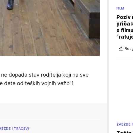
FILM
Poziv 
priča 
o film
“ratuj
Reag
e ne dopada stav roditelja koji na sve
 dete od teških vojnih vežbi i
ZVEZDE I
VEZDE I TRAČEVI