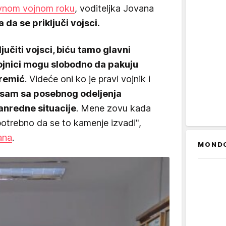
ovnom vojnom roku
, voditeljka Jovana
a da se priključi vojsci.
jučiti vojsci, biću tamo glavni
vojnici mogu slobodno da pakuju
eremić
. Videće oni ko je pravi vojnik i
 sam sa posebnog odeljenja
anredne situacije
. Mene zovu kada
 potrebno da se to kamenje izvadi",
ana
.
MOND