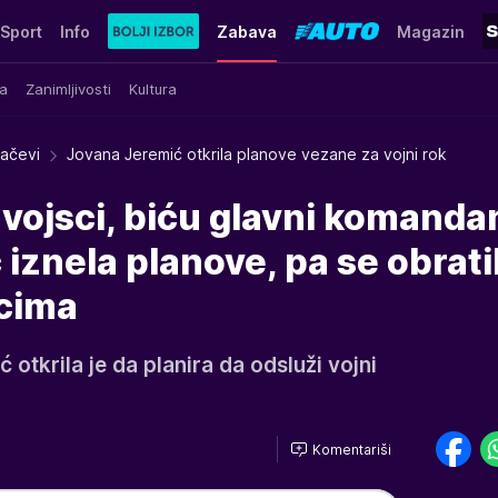
Sport
Info
Zabava
Magazin
a
Zanimljivosti
Kultura
račevi
Jovana Jeremić otkrila planove vezane za vojni rok
 vojsci, biću glavni komandan
iznela planove, pa se obrati
cima
otkrila je da planira da odsluži vojni
Komentariši