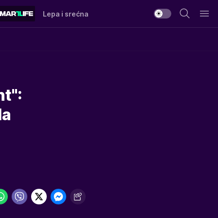
Lepa i srećna
t":
la