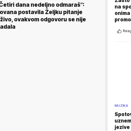
Zašto 
Četiri dana nedeljno odmaraš":
na sp
ovana postavila Željku pitanje
onima 
živo, ovakvom odgovoru se nije
promo
adala
Reag
MUZIKA
Spotov
uznemi
jezive