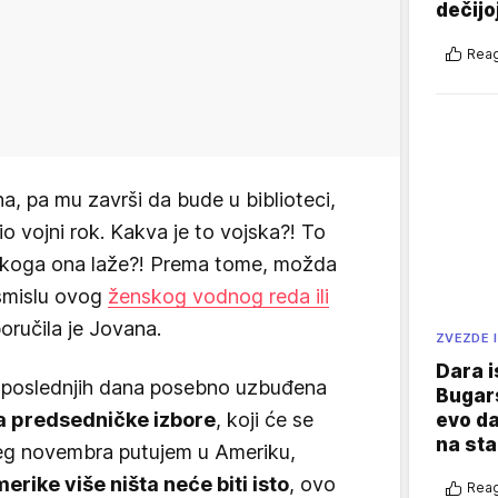
dečijo
Reag
a, pa mu završi da bude u biblioteci,
io vojni rok. Kakva je to vojska?! To
ar, koga ona laže?! Prema tome, možda
 smislu ovog
ženskog vodnog reda ili
poručila je Jovana.
ZVEZDE I
Dara i
je poslednjih dana posebno uzbuđena
Bugars
a predsedničke izbore
, koji će se
evo da
na sta
ćeg novembra putujem u Ameriku,
erike više ništa neće biti isto
, ovo
Reag