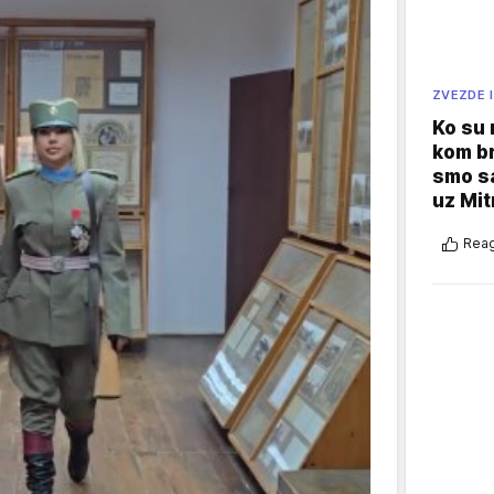
ZVEZDE I
Ko su
kom br
smo sa
uz Mit
Reag