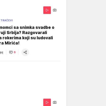
 TRAČEVI
 momci sa snimka svadbe o
uji Srbija? Razgovarali
 rokerima koji su ludovali
ra Mirića!
uj
6