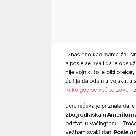
"Znaš ono kad mama žali sin
a posle se hvali da je odsluž
nije vojnik, to je bibliotek
ću i ja da odem u vojsku, u
kako god se već to zove
", 
Jeremićeva je priznala da 
zbog odlaska u Ameriku n
održati u Vašingtonu. "Tre
vežbam svaki dan.
Posle Am