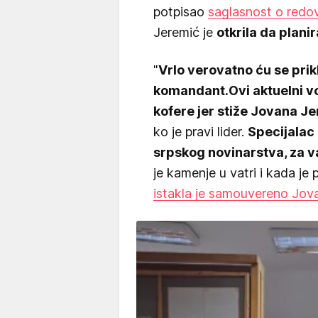
potpisao
saglasnost o red
Jeremić je
otkrila da planir
"
Vrlo verovatno ću se prikl
komandant.
Ovi aktuelni 
kofere jer stiže Jovana J
ko je pravi lider.
Specijalac
srpskog novinarstva, za v
je kamenje u vatri i kada je
istakla je samouvereno Jov