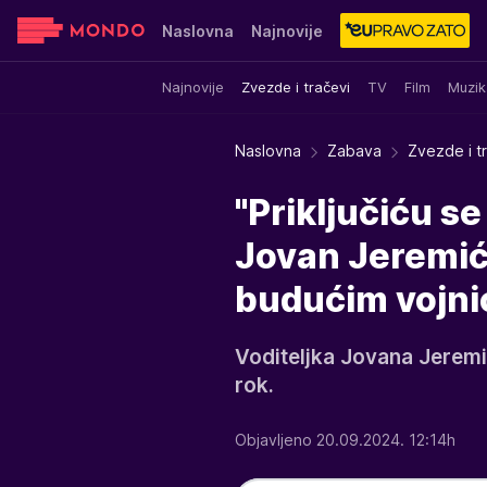
Naslovna
Najnovije
Najnovije
Zvezde i tračevi
TV
Film
Muzik
Sensa
Stvar ukusa
Yumama
Naslovna
Zabava
Zvezde i t
"Priključiću se
Jovan Jeremić 
budućim vojni
Voditeljka Jovana Jeremić 
rok.
Objavljeno 20.09.2024. 12:14h