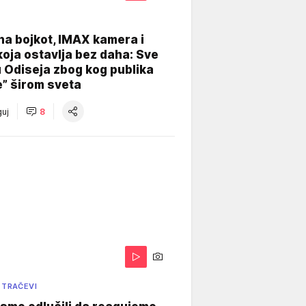
na bojkot, IMAX kamera i
koja ostavlja bez daha: Sve
u Odiseja zbog kog publika
e” širom sveta
uj
8
 TRAČEVI