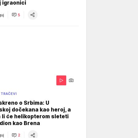
j igraonici
uj
5
 TRAČEVI
skreno o Srbima: U
koj dočekana kao heroj, a
 li će helikopterom sleteti
dion kao Brena
uj
2