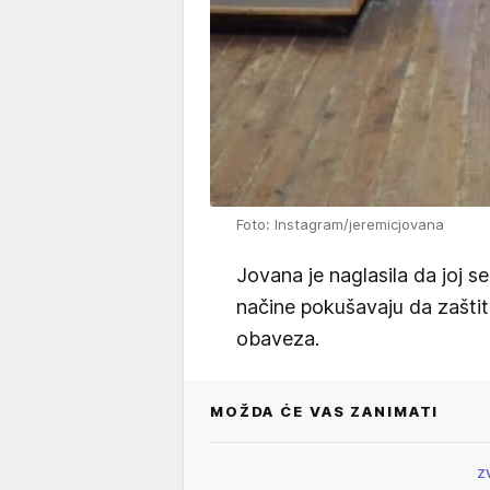
Foto: Instagram/jeremicjovana
Jovana je naglasila da joj s
načine pokušavaju da zaštite
obaveza.
MOŽDA ĆE VAS ZANIMATI
Z