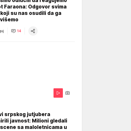
smo odlučili da reagujemo
ot Faraona: Odgovor svima
koji su nas osudili da ga
višemo
uj
14
i srpskog jutjubera
rili javnost: Milioni gledali
 scene sa maloletnicama u