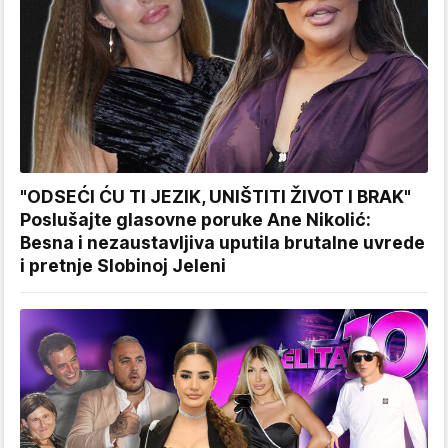
"ODSEĆI ĆU TI JEZIK, UNIŠTITI ŽIVOT I BRAK"
Poslušajte glasovne poruke Ane Nikolić:
Besna i nezaustavljiva uputila brutalne uvrede
i pretnje Slobinoj Jeleni