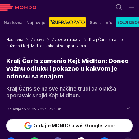
Naslovna
Najnovije
Sport
Info
Naslovna
Zabava
Zvezde i tračevi
Kralj Čarls smanjio
dužnosti Kejt Midlton kako bi se oporavljala
Kralj Čarls zamenio Kejt Midlton: Doneo
važnu odluku i pokazao u kakvom je
odnosu sa snajom
Kralj Čarls se na sve načine trudi da olakša
oporavak snajki Kejt Midlton.
Objavljeno 21.09.2024. 23:50h
Dodajte MONDO u vaš Google izbor