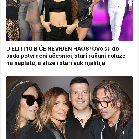
U ELITI 10 BIĆE NEVIĐEN HAOS! Ovo su do
sada potvrđeni učesnici, stari računi dolaze
na naplatu, a stiže i stari vuk rijalitija