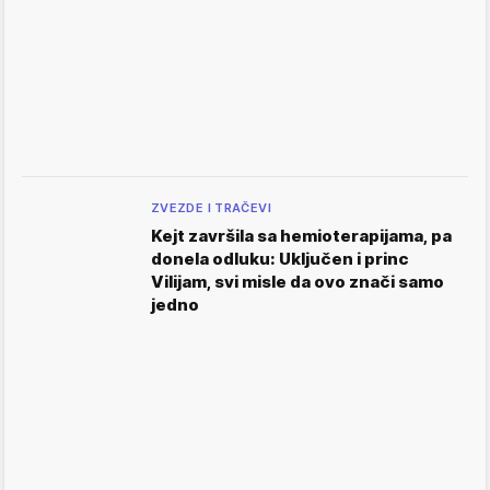
ZVEZDE I TRAČEVI
Kejt završila sa hemioterapijama, pa
donela odluku: Uključen i princ
Vilijam, svi misle da ovo znači samo
jedno