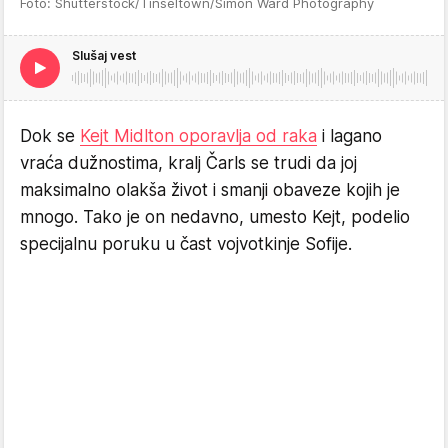
Foto: Shutterstock/Tinseltown/Simon Ward Photography
Slušaj vest
Dok se
Kejt Midlton oporavlja od raka
i lagano
vraća dužnostima, kralj Čarls se trudi da joj
maksimalno olakša život i smanji obaveze kojih je
mnogo. Tako je on nedavno, umesto Kejt, podelio
specijalnu poruku u čast vojvotkinje Sofije.