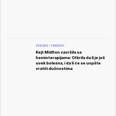
ZVEZDE I TRAČEVI
Kejt Midlton završila sa
hemioterapijama: Otkrila da li je još
uvek bolesna, i da li će se uopšte
vratiti dužnostima