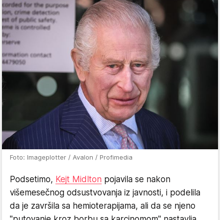
Foto: Imageplotter / Avalon / Profimedia
Podsetimo,
Kejt Midlton
pojavila se nakon
višemesečnog odsustvovanja iz javnosti, i podelila
da je završila sa hemioterapijama, ali da se njeno
"putovanje kroz borbu sa karcinomom" nastavlja.