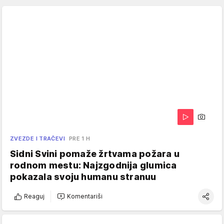
ZVEZDE I TRAČEVI
PRE 1 H
Sidni Svini pomaže žrtvama požara u
rodnom mestu: Najzgodnija glumica
pokazala svoju humanu stranuu
Reaguj
Komentariši