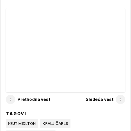
Prethodna vest
Sledeća vest
TAGOVI
KEJT MIDLTON
KRALJ ČARLS