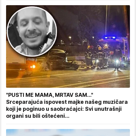
"PUSTI ME MAMA, MRTAV SAM..."
Srceparajuća ispovest majke našeg muzičara
koji je poginuo u saobraćajci: Svi unutrašnji
organi su bili oštećeni...