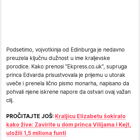
Podsetimo, vojvotkinja od Edinburga je nedavno
preuzela ključnu dužnost u ime kraljevske
porodice. Kako prenosi "Ekpress.co.uk", supruga
princa Edvarda prisustvovala je prijemu u utorak
uveče i prenela lično pismo monarha, napisano da
pohvali njene iskrene napore da ostvari ovaj važan
cilj.
PROČITAJTE JOŠ:
Kraljicu Elizabetu šokiralo
kako žive: Zavirite u dom princa Vilijama i Kejt,
uložili 1,5 miliona funti