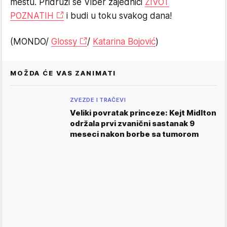
mestu. Pridruži se Viber zajednici
ŽIVOT
POZNATIH
i budi u toku svakog dana!
(MONDO/
Glossy
/
Katarina Bojović
)
MOŽDA ĆE VAS ZANIMATI
ZVEZDE I TRAČEVI
Veliki povratak princeze: Kejt Midlton
održala prvi zvanični sastanak 9
meseci nakon borbe sa tumorom