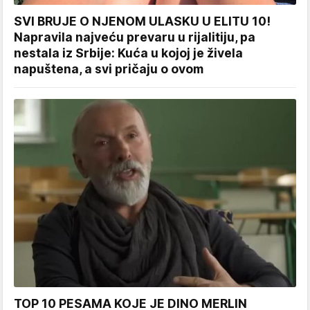
SVI BRUJE O NJENOM ULASKU U ELITU 10!
Napravila najveću prevaru u rijalitiju, pa
nestala iz Srbije: Kuća u kojoj je živela
napuštena, a svi pričaju o ovom
TOP 10 PESAMA KOJE JE DINO MERLIN