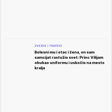
ZVEZDE I TRAČEVI
Bolesni mu i otac i žena, on sam
samcijat rastužio svet: Princ Vilijam
obukao uniformu i uskočio na mesto
kralja