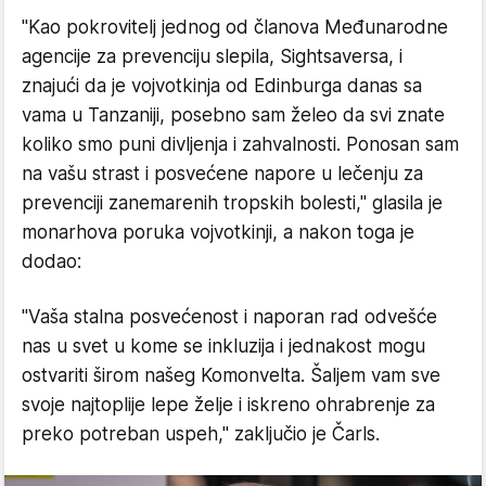
"Kao pokrovitelj jednog od članova Međunarodne
agencije za prevenciju slepila, Sightsaversa, i
znajući da je vojvotkinja od Edinburga danas sa
vama u Tanzaniji, posebno sam želeo da svi znate
koliko smo puni divljenja i zahvalnosti. Ponosan sam
na vašu strast i posvećene napore u lečenju za
prevenciji zanemarenih tropskih bolesti," glasila je
monarhova poruka vojvotkinji, a nakon toga je
dodao:
"Vaša stalna posvećenost i naporan rad odvešće
nas u svet u kome se inkluzija i jednakost mogu
ostvariti širom našeg Komonvelta. Šaljem vam sve
svoje najtoplije lepe želje i iskreno ohrabrenje za
preko potreban uspeh," zaključio je Čarls.