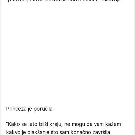
Princeza je poručila:
"Kako se leto bliži kraju, ne mogu da vam kažem
kakvo je olakšanje što sam konačno završila