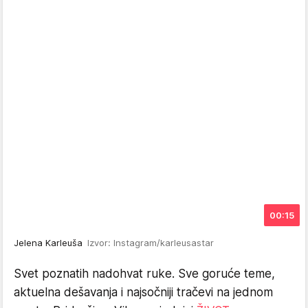
00:15
Jelena Karleuša
Izvor: Instagram/karleusastar
Svet poznatih nadohvat ruke. Sve goruće teme,
aktuelna dešavanja i najsočniji tračevi na jednom