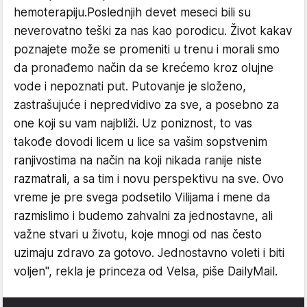
hemoterapiju.Poslednjih devet meseci bili su
neverovatno teški za nas kao porodicu. Život kakav
poznajete može se promeniti u trenu i morali smo
da pronađemo način da se krećemo kroz olujne
vode i nepoznati put. Putovanje je složeno,
zastrašujuće i nepredvidivo za sve, a posebno za
one koji su vam najbliži. Uz poniznost, to vas
takođe dovodi licem u lice sa vašim sopstvenim
ranjivostima na način na koji nikada ranije niste
razmatrali, a sa tim i novu perspektivu na sve. Ovo
vreme je pre svega podsetilo Vilijama i mene da
razmislimo i budemo zahvalni za jednostavne, ali
važne stvari u životu, koje mnogi od nas često
uzimaju zdravo za gotovo. Jednostavno voleti i biti
voljen", rekla je princeza od Velsa, piše DailyMail.