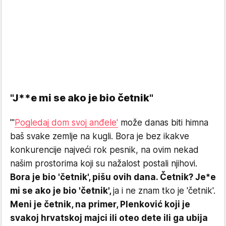
"J**e mi se ako je bio četnik"
"'
Pogledaj dom svoj anđele'
može danas biti himna
baš svake zemlje na kugli. Bora je bez ikakve
konkurencije najveći rok pesnik, na ovim nekad
našim prostorima koji su nažalost postali njihovi.
Bora je bio 'četnik', pišu ovih dana. Četnik? Je*e
mi se ako je bio 'četnik',
ja i ne znam tko je 'četnik'.
Meni je četnik, na primer, Plenković koji je
svakoj hrvatskoj majci ili oteo dete ili ga ubija