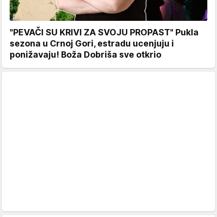
"PEVAČI SU KRIVI ZA SVOJU PROPAST" Pukla
sezona u Crnoj Gori, estradu ucenjuju i
ponižavaju! Boža Dobriša sve otkrio