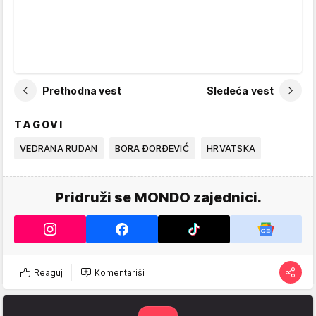
Prethodna vest
Sledeća vest
TAGOVI
VEDRANA RUDAN
BORA ĐORĐEVIĆ
HRVATSKA
Pridruži se MONDO zajednici.
Reaguj
Komentariši