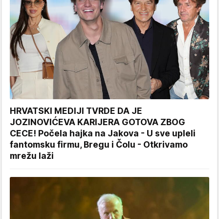
HRVATSKI MEDIJI TVRDE DA JE
JOZINOVIĆEVA KARIJERA GOTOVA ZBOG
CECE! Počela hajka na Jakova - U sve upleli
fantomsku firmu, Bregu i Čolu - Otkrivamo
mrežu laži