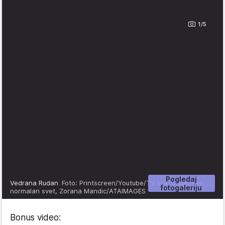
1/5
Pogledaj
Vedrana Rudan
Foto: Printscreen/Youtube/TV lica ... kao sav
fotogaleriju
normalan svet, Zorana Mandic/ATAIMAGES
Bonus video: