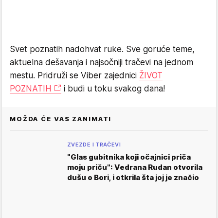
Svet poznatih nadohvat ruke. Sve goruće teme,
aktuelna dešavanja i najsočniji tračevi na jednom
mestu. Pridruži se Viber zajednici
ŽIVOT
POZNATIH
i budi u toku svakog dana!
MOŽDA ĆE VAS ZANIMATI
ZVEZDE I TRAČEVI
"Glas gubitnika koji očajnici priča
moju priču": Vedrana Rudan otvorila
dušu o Bori, i otkrila šta joj je značio