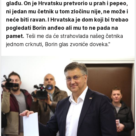
glađu. On je Hrvatsku pretvorio u prah i pepeo,
ni jedan mu četnik u tom zločinu nije, ne može i
neće biti ravan. I Hrvatska je dom koji bi trebao
pogledati Borin anđeo ali mu to ne pada na
pamet.
Teši me da će strahovlada našeg četnika
jednom crknuti, Borin glas zvoniće doveka."