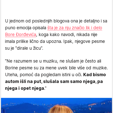
U jednom od poslednjih blogova ona je detaljno i sa
puno emocija opisala
šta je za nju značio lik i delo
Bore Đorđevića
, koga kako navodi, nikada nije
imala prilike lično da upozna. Ipak, njegove pesme
su je "dirale u žicu".
"Ne razumem se u muziku, ne slušam je često ali
Borine pesme su za mene uvek bile više od muzike.
Uteha, pomoć da pogledam istini u oči.
Kad bismo
autom išli na put, slušala sam samo njega, pa
njega i opet njega
."