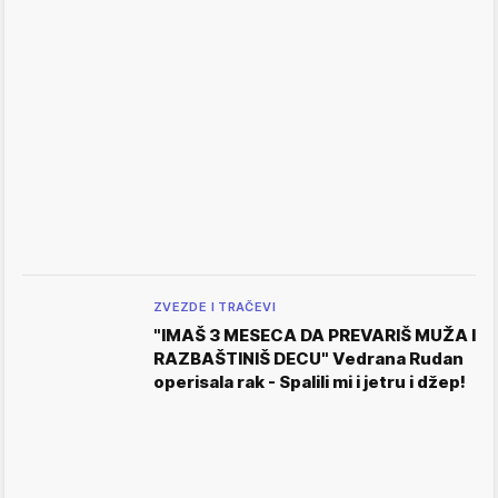
ZVEZDE I TRAČEVI
"IMAŠ 3 MESECA DA PREVARIŠ MUŽA I
RAZBAŠTINIŠ DECU" Vedrana Rudan
operisala rak - Spalili mi i jetru i džep!