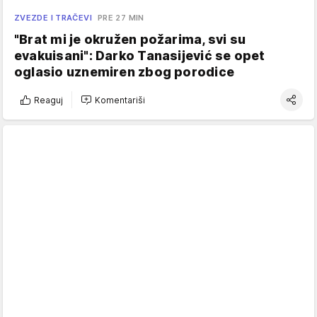
ZVEZDE I TRAČEVI
PRE 27 MIN
"Brat mi je okružen požarima, svi su
evakuisani": Darko Tanasijević se opet
oglasio uznemiren zbog porodice
Reaguj
Komentariši