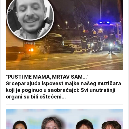
"PUSTI ME MAMA, MRTAV SAM..."
Srceparajuća ispovest majke našeg muzičara
koji je poginuo u saobraćajci: Svi unutrašnji
organi su bili oštećeni...