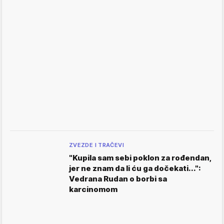
ZVEZDE I TRAČEVI
"Kupila sam sebi poklon za rođendan,
jer ne znam da li ću ga dočekati...":
Vedrana Rudan o borbi sa
karcinomom