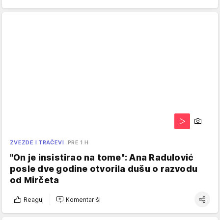
ZVEZDE I TRAČEVI
PRE 1 H
"On je insistirao na tome": Ana Radulović
posle dve godine otvorila dušu o razvodu
od Mirčeta
Reaguj
Komentariši