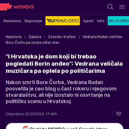
Naslovna
Najnovije
Sport
Info
Naslovna
Zabava
Zvezde i tračevi
Vedrana Rudan veličala
Boru Čorbu pa iznela oštar stav
"I Hrvatska je dom koji bi trebao
pogledati Borin anđeo": Vedrana veličala
muzičara pa oplela po političarima
Nakon smrti Bore Čorbe, Vedrana Rudan
posvetila je ceo blog u čast rokeru i njegovom
stvaralaštvu, ali nije izostalo ni osvrtanje na
političku scenu u Hrvatskoj.
Objavljeno 22.09.2024. 17:46h