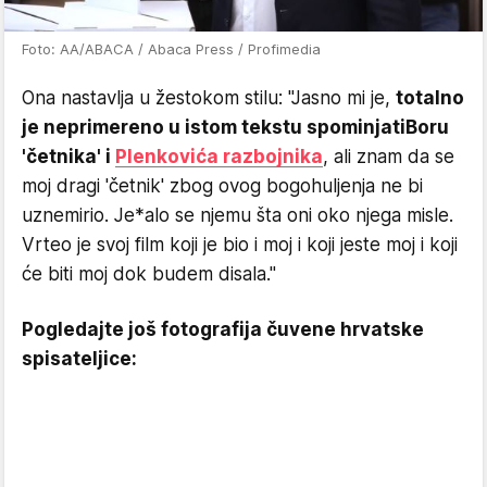
Foto: AA/ABACA / Abaca Press / Profimedia
Ona nastavlja u žestokom stilu: "Jasno mi je,
totalno
je neprimereno u istom tekstu spominjati
Boru
'četnika' i
Plenkovića razbojnika
, ali znam da se
moj dragi 'četnik' zbog ovog bogohuljenja ne bi
uznemirio. Je*alo se njemu šta oni oko njega misle.
Vrteo je svoj film koji je bio i moj i koji jeste moj i koji
će biti moj dok budem disala."
Pogledajte još fotografija čuvene hrvatske
spisateljice: