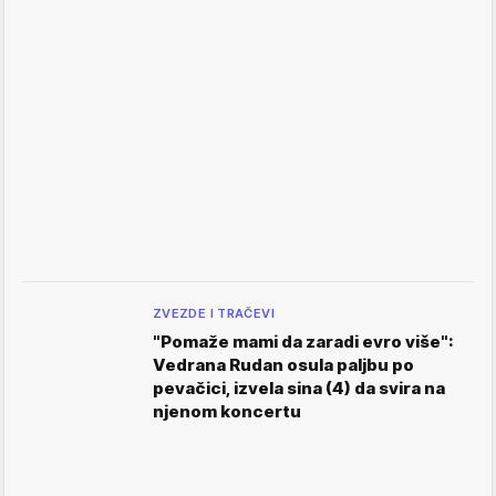
ZVEZDE I TRAČEVI
"Pomaže mami da zaradi evro više":
Vedrana Rudan osula paljbu po
pevačici, izvela sina (4) da svira na
njenom koncertu