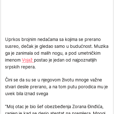
Uprkos brojnim nedaćama sa kojima se prerano
susreo, dečak je gledao samo u budućnost. Muzika
ga je zanimala od malih nogu, a pod umetničkim
imenom
Vojaž
postao je jedan od najpoznatijih
srpskih repera.
Čini se da su se u njegovom životu mnoge važne
stvari desile prerano, a na tom putu porodica mu je
uvek bila iznad svega
"Moj otac je bio šef obezbeđenja Zorana Đinđića,
ranjen je kad se desio atentat na premijera. Mnogi