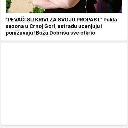
"PEVAČI SU KRIVI ZA SVOJU PROPAST" Pukla
sezona u Crnoj Gori, estradu ucenjuju i
ponižavaju! Boža Dobriša sve otkrio