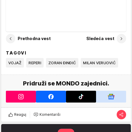
Prethodna vest
Sledeća vest
TAGOVI
VOJAŽ
REPERI
ZORAN ĐINĐIĆ
MILAN VERUOVIĆ
Pridruži se MONDO zajednici.
Reaguj
Komentariši