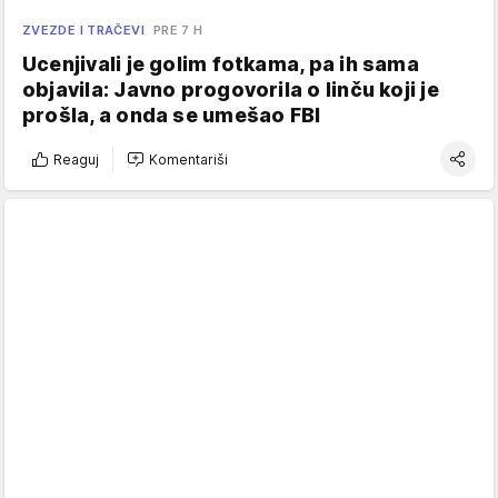
ZVEZDE I TRAČEVI
PRE 7 H
Ucenjivali je golim fotkama, pa ih sama
objavila: Javno progovorila o linču koji je
prošla, a onda se umešao FBI
Reaguj
Komentariši