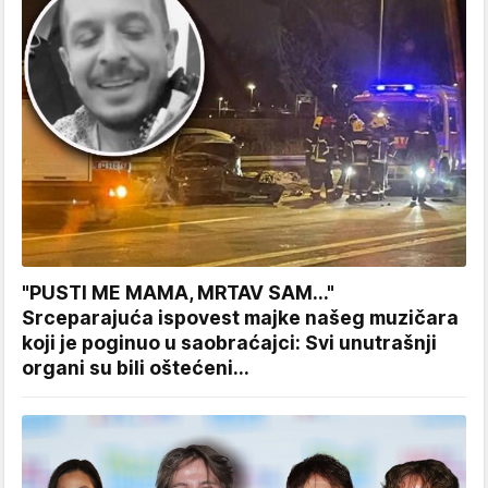
"PUSTI ME MAMA, MRTAV SAM..."
Srceparajuća ispovest majke našeg muzičara
koji je poginuo u saobraćajci: Svi unutrašnji
organi su bili oštećeni...