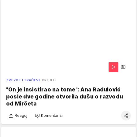
ZVEZDE I TRAČEVI
PRE 8 H
"On je insistirao na tome": Ana Radulović
posle dve godine otvorila dušu o razvodu
od Mirčeta
Reaguj
Komentariši