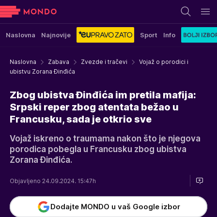
Naslovna
Najnovije
Sport
Info
Naslovna
Zabava
Zvezde i tračevi
Vojaž o porodici i
ubistvu Zorana Đinđića
Zbog ubistva Đinđića im pretila mafija:
Srpski reper zbog atentata bežao u
Francusku, sada je otkrio sve
Vojaž iskreno o traumama nakon što je njegova
porodica pobegla u Francusku zbog ubistva
Zorana Đinđića.
Objavljeno 24.09.2024. 15:47h
Dodajte MONDO u vaš Google izbor