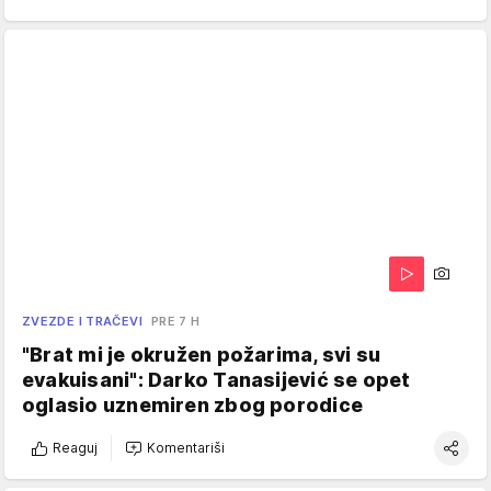
ZVEZDE I TRAČEVI
PRE 7 H
"Brat mi je okružen požarima, svi su
evakuisani": Darko Tanasijević se opet
oglasio uznemiren zbog porodice
Reaguj
Komentariši