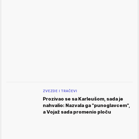
ZVEZDE I TRAČEVI
Prozivao se sa Karleušom, sada je
nahvalio: Nazvala ga "punoglavcem",
a Vojaž sada promenio ploču