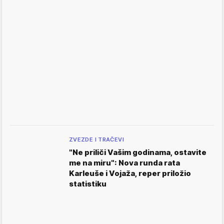
ZVEZDE I TRAČEVI
"Ne priliči Vašim godinama, ostavite
me na miru": Nova runda rata
Karleuše i Vojaža, reper priložio
statistiku