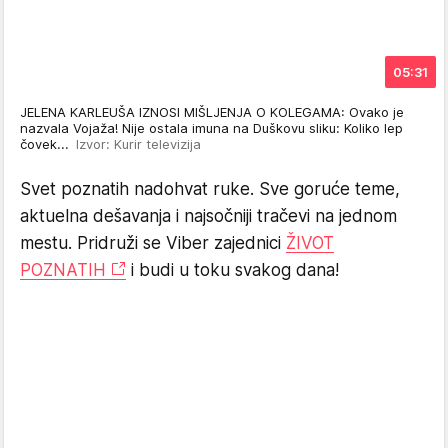
05:31
JELENA KARLEUŠA IZNOSI MIŠLJENJA O KOLEGAMA: Ovako je
nazvala Vojaža! Nije ostala imuna na Duškovu sliku: Koliko lep
čovek...
Izvor: Kurir televizija
Svet poznatih nadohvat ruke. Sve goruće teme,
aktuelna dešavanja i najsočniji tračevi na jednom
mestu. Pridruži se Viber zajednici
ŽIVOT
POZNATIH
i budi u toku svakog dana!