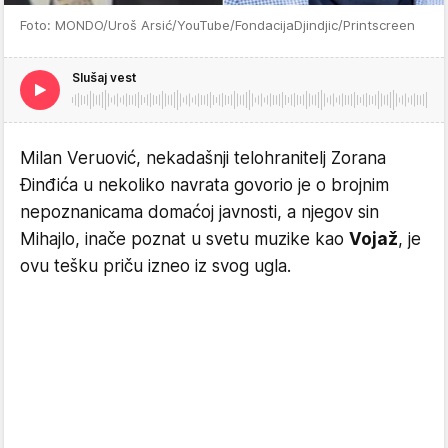
Foto: MONDO/Uroš Arsić/YouTube/FondacijaDjindjic/Printscreen
Slušaj vest
Milan Veruović, nekadašnji telohranitelj Zorana
Đinđića u nekoliko navrata govorio je o brojnim
nepoznanicama domaćoj javnosti, a njegov sin
Mihajlo, inače poznat u svetu muzike kao
Vojaž
, je
ovu tešku priču izneo iz svog ugla.