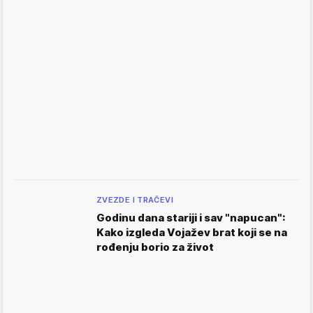
ZVEZDE I TRAČEVI
Godinu dana stariji i sav "napucan":
Kako izgleda Vojažev brat koji se na
rođenju borio za život