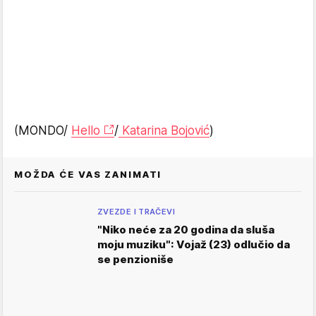
(MONDO/
Hello
/
Katarina Bojović
)
MOŽDA ĆE VAS ZANIMATI
ZVEZDE I TRAČEVI
"Niko neće za 20 godina da sluša
moju muziku": Vojaž (23) odlučio da
se penzioniše