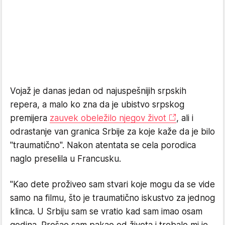
Vojaž je danas jedan od najuspešnijih srpskih
repera, a malo ko zna da je ubistvo srpskog
premijera
zauvek obeležilo njegov život
, ali i
odrastanje van granica Srbije za koje kaže da je bilo
"traumatično". Nakon atentata se cela porodica
naglo preselila u Francusku.
"Kao dete proživeo sam stvari koje mogu da se vide
samo na filmu, što je traumatično iskustvo za jednog
klinca. U Srbiju sam se vratio kad sam imao osam