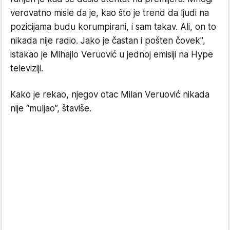
verovatno misle da je, kao što je trend da ljudi na
pozicijama budu korumpirani, i sam takav. Ali, on to
nikada nije radio. Jako je častan i pošten čovek",
istakao je Mihajlo Veruović u jednoj emisiji na Hype
televiziji.
Kako je rekao, njegov otac Milan Veruović nikada
nije “muljao”, štaviše.