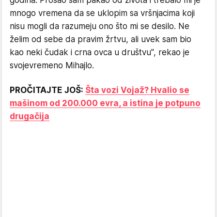
godina. Prošao sam pakao od života i trebalo mi je
mnogo vremena da se uklopim sa vršnjacima koji
nisu mogli da razumeju ono što mi se desilo. Ne
želim od sebe da pravim žrtvu, ali uvek sam bio
kao neki čudak i crna ovca u društvu", rekao je
svojevremeno Mihajlo.
PROČITAJTE JOŠ:
Šta vozi Vojaž? Hvalio se
mašinom od 200.000 evra, a istina je potpuno
drugačija