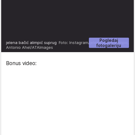
Pogledaj
jelena bačić alimpić suprug
Foto: Instagram/jelena_bacic_alimpic,
fotogaleriju
Antonio Ahel/ATAImages
Bonus video: