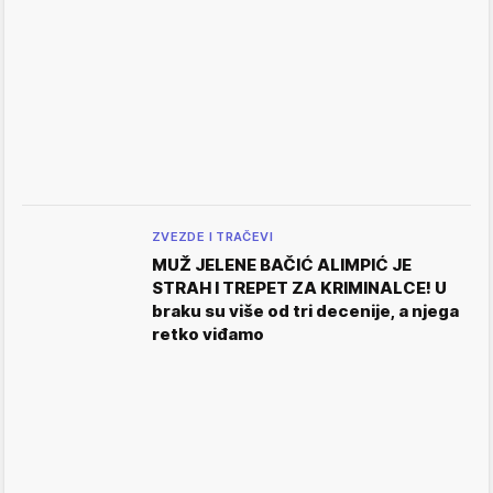
ZVEZDE I TRAČEVI
MUŽ JELENE BAČIĆ ALIMPIĆ JE
STRAH I TREPET ZA KRIMINALCE! U
braku su više od tri decenije, a njega
retko viđamo