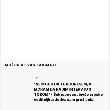
MOŽDA ĆE VAS ZANIMATI
TV
"NE MOGU DA TE PODNESEM, A
MORAM DA RADIM INTERVJU S
TOBOM" - Šok ispovest bivše srpske
voditeljke: Jedva sam preživela!