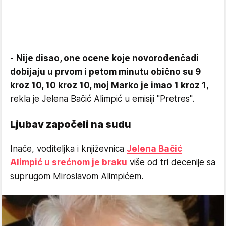
-
Nije disao, one ocene koje novorođenčadi
dobijaju u prvom i petom minutu obično su 9
kroz 10, 10 kroz 10, moj Marko je imao 1 kroz 1
,
rekla je Jelena Bačić Alimpić u emisiji "Pretres".
Ljubav započeli na sudu
Inače, voditeljka i književnica
Jelena Bačić
Alimpić u srećnom je braku
više od tri decenije sa
suprugom Miroslavom Alimpićem.