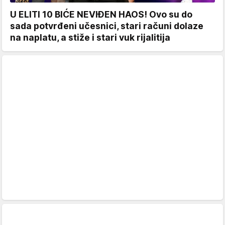
U ELITI 10 BIĆE NEVIĐEN HAOS! Ovo su do
sada potvrđeni učesnici, stari računi dolaze
na naplatu, a stiže i stari vuk rijalitija