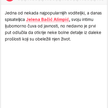
Jedna od nekada najpopularnijih voditeljki, a danas
spisateljica
Jelena Bačić Alimpić
,
svoju intimu
ljubomorno čuva od javnosti, no nedavno je prvi
put odlučila da otkrije neke bolne detalje iz daleke
prošlosti koji su obeležili njen život.