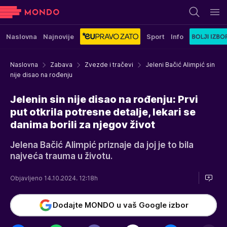
Naslovna
Najnovije
Sport
Info
Naslovna
Zabava
Zvezde i tračevi
Jeleni Bačić Alimpić sin
nije disao na rođenju
Jelenin sin nije disao na rođenju: Prvi
put otkrila potresne detalje, lekari se
danima borili za njegov život
Jelena Bačić Alimpić priznaje da joj je to bila
najveća trauma u životu.
Objavljeno 14.10.2024. 12:18h
Dodajte MONDO u vaš Google izbor