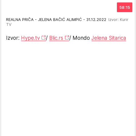
58:15
REALNA PRIČA - JELENA BAČIĆ ALIMPIĆ - 31.12.2022
Izvor: Kurir
TV
Izvor:
Hype.tv
/
Blic.rs
/ Mondo
Jelena Sitarica