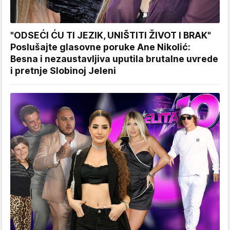
"ODSEĆI ĆU TI JEZIK, UNIŠTITI ŽIVOT I BRAK"
Poslušajte glasovne poruke Ane Nikolić:
Besna i nezaustavljiva uputila brutalne uvrede
i pretnje Slobinoj Jeleni