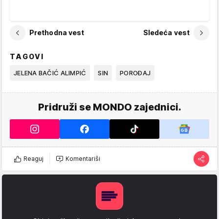
Prethodna vest
Sledeća vest
TAGOVI
JELENA BAČIĆ ALIMPIĆ
SIN
POROĐAJ
Pridruži se MONDO zajednici.
Reaguj
Komentariši