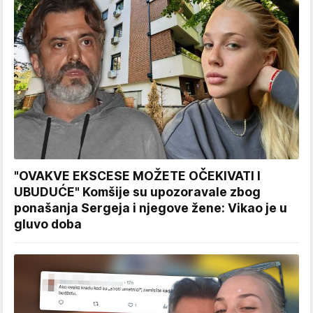
"OVAKVE EKSCESE MOŽETE OČEKIVATI I
UBUDUĆE" Komšije su upozoravale zbog
ponašanja Sergeja i njegove žene: Vikao je u
gluvo doba