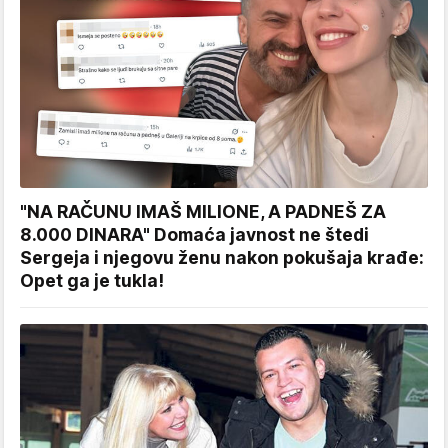
"NA RAČUNU IMAŠ MILIONE, A PADNEŠ ZA
8.000 DINARA" Domaća javnost ne štedi
Sergeja i njegovu ženu nakon pokušaja krađe:
Opet ga je tukla!