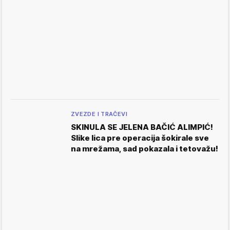
ZVEZDE I TRAČEVI
SKINULA SE JELENA BAČIĆ ALIMPIĆ!
Slike lica pre operacija šokirale sve
na mrežama, sad pokazala i tetovažu!