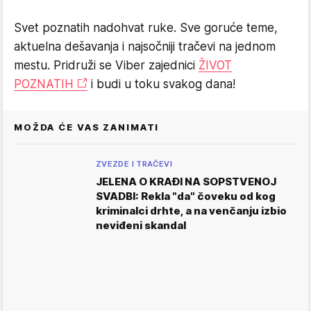
Svet poznatih nadohvat ruke. Sve goruće teme,
aktuelna dešavanja i najsočniji tračevi na jednom
mestu. Pridruži se Viber zajednici
ŽIVOT
POZNATIH
i budi u toku svakog dana!
MOŽDA ĆE VAS ZANIMATI
ZVEZDE I TRAČEVI
JELENA O KRAĐI NA SOPSTVENOJ
SVADBI: Rekla "da" čoveku od kog
kriminalci drhte, a na venčanju izbio
neviđeni skandal