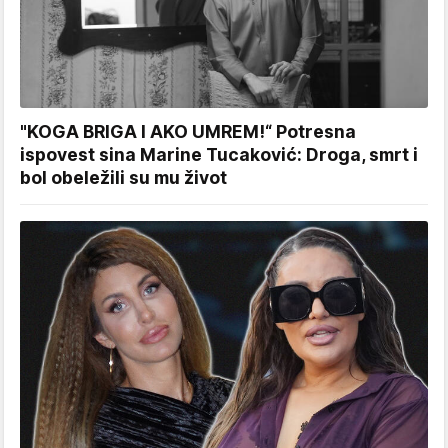
"KOGA BRIGA I AKO UMREM!“ Potresna
ispovest sina Marine Tucaković: Droga, smrt i
bol obeležili su mu život