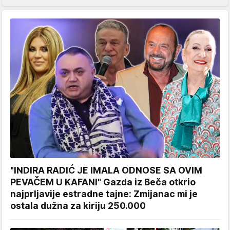
"INDIRA RADIĆ JE IMALA ODNOSE SA OVIM
PEVAČEM U KAFANI" Gazda iz Beča otkrio
najprljavije estradne tajne: Zmijanac mi je
ostala dužna za kiriju 250.000