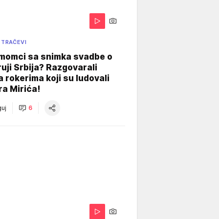
 TRAČEVI
 momci sa snimka svadbe o
uji Srbija? Razgovarali
 rokerima koji su ludovali
ra Mirića!
uj
6