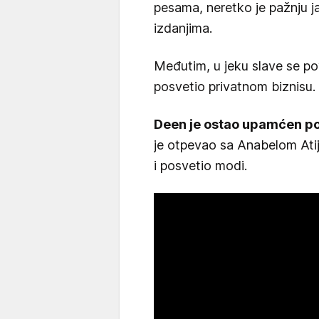
pesama, neretko je pažnju ja
izdanjima.
Međutim, u jeku slave se po
posvetio privatnom biznisu.
Deen je ostao upamćen po
je otpevao sa Anabelom Ati
i posvetio modi.