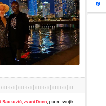
_
d Backović, zvani Deen
, pored svojih