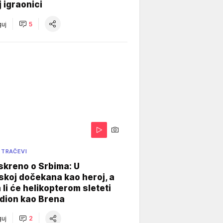
j igraonici
uj
5
 TRAČEVI
skreno o Srbima: U
koj dočekana kao heroj, a
 li će helikopterom sleteti
dion kao Brena
uj
2