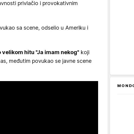
vnosti privlačio i provokativnim
vukao sa scene, odselio u Ameriku i
 velikom hitu "Ja imam nekog"
koji
jas, međutim povukao se javne scene
MOND