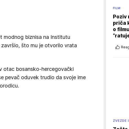
FILM
Poziv 
priča 
o film
“ratuj
et modnog biznisa na Institutu
 završio, što mu je otvorilo vrata
Reag
gov otac bosansko-hercegovački
 se pevač oduvek trudio da svoje ime
orodicu.
ZVEZDE I