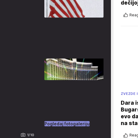
dečijo
Reag
ZVEZDE I
Dara i
Bugars
evo da
na sta
Pogledaj fotogaleriju
Reag
1/10