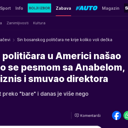
Sport
Info
Zabava
Magazin
a
Zanimljivosti
Kultura
račevi
Sin bosanskog političara ne krije koliko voli dečka
političara u Americi našao
io se pesmom sa Anabelom,
znis i smuvao direktora
t preko "bare" i danas je više nego
Komentariši