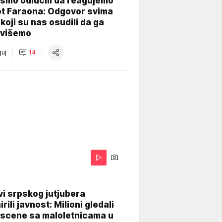
smo odlučili da reagujemo
ot Faraona: Odgovor svima
koji su nas osudili da ga
višemo
uj
14
i srpskog jutjubera
rili javnost: Milioni gledali
 scene sa maloletnicama u