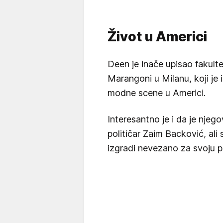
Život u Americi
Deen je inače upisao fakult
Marangoni u Milanu, koji je i
modne scene u Americi.
Interesantno je i da je nje
političar Zaim Backović, ali
izgradi nevezano za svoju p