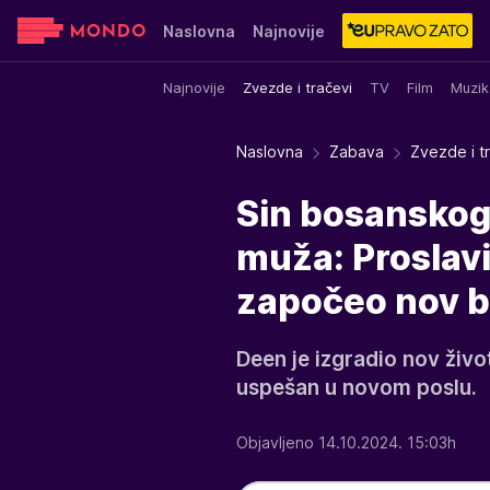
Naslovna
Najnovije
Najnovije
Zvezde i tračevi
TV
Film
Muzik
Sensa
Stvar ukusa
Yumama
Naslovna
Zabava
Zvezde i t
Sin bosanskog 
muža: Proslav
započeo nov bi
Deen je izgradio nov živo
uspešan u novom poslu.
Objavljeno 14.10.2024. 15:03h