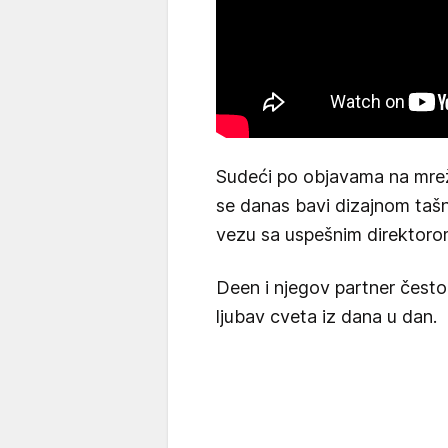
Sudeći po objavama na mrež
se danas bavi dizajnom tašni
vezu sa uspešnim direktor
Deen i njegov partner često 
ljubav cveta iz dana u dan.