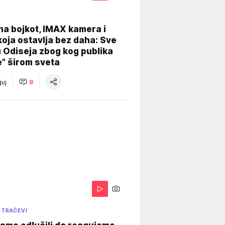
na bojkot, IMAX kamera i
koja ostavlja bez daha: Sve
u Odiseja zbog kog publika
e” širom sveta
uj
8
 TRAČEVI