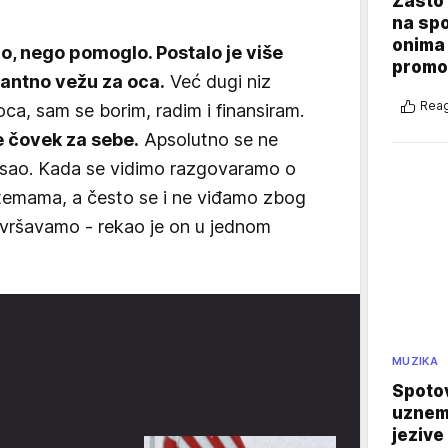
Zašto 
na sp
onima 
o, nego pomoglo. Postalo je više
promo
antno vežu za oca.
Već dugi niz
Reag
ca, sam se borim, radim i finansiram.
e čovek za sebe.
Apsolutno se ne
osao. Kada se vidimo razgovaramo o
temama, a često se i ne viđamo zbog
izvršavamo - rekao je on u jednom
MUZIKA
Spotov
uznemi
jezive