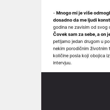
-
Mnogo mi je više odmogl
dosadno da me ljudi konst
godina ne zavisim od svog o
Čovek sam za sebe, a on j
petljamo jedan drugom u p
nekim porodičnim životnim 
količine posla koji obojica 
intervjuu.