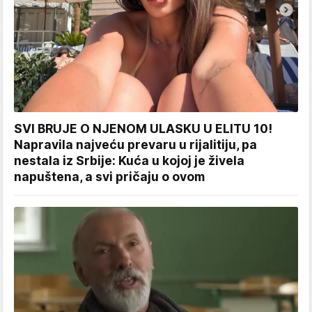
SVI BRUJE O NJENOM ULASKU U ELITU 10!
Napravila najveću prevaru u rijalitiju, pa
nestala iz Srbije: Kuća u kojoj je živela
napuštena, a svi pričaju o ovom