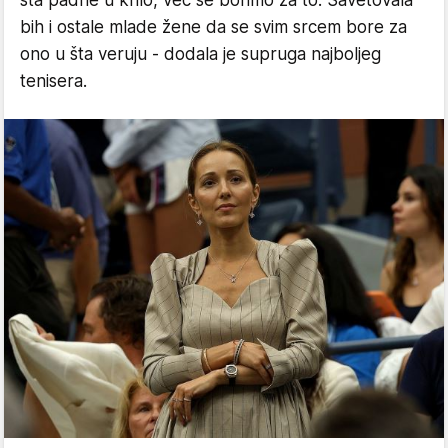
šta padne u krilo, već se borimo za to. Savetovala
bih i ostale mlade žene da se svim srcem bore za
ono u šta veruju - dodala je supruga najboljeg
tenisera.