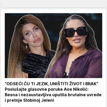
"ODSEĆI ĆU TI JEZIK, UNIŠTITI ŽIVOT I BRAK"
Poslušajte glasovne poruke Ane Nikolić:
Besna i nezaustavljiva uputila brutalne uvrede
i pretnje Slobinoj Jeleni