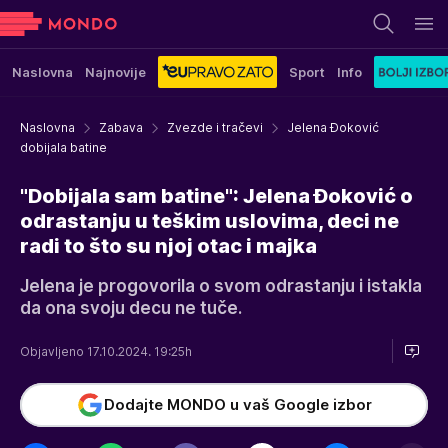
Naslovna
Najnovije
Sport
Info
Naslovna
Zabava
Zvezde i tračevi
Jelena Đoković
dobijala batine
"Dobijala sam batine": Jelena Đoković o
odrastanju u teškim uslovima, deci ne
radi to što su njoj otac i majka
Jelena je progovorila o svom odrastanju i istakla
da ona svoju decu ne tuče.
Objavljeno 17.10.2024. 19:25h
Dodajte MONDO u vaš Google izbor