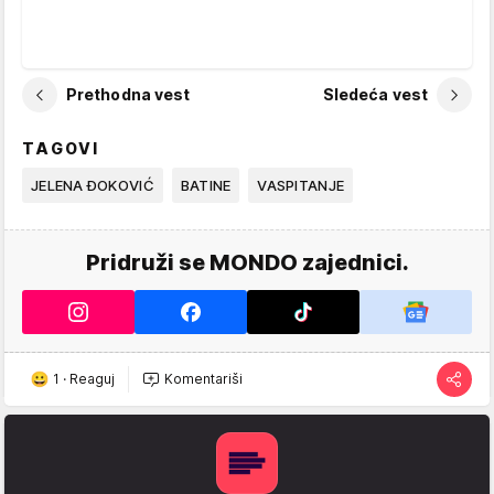
Prethodna vest
Sledeća vest
TAGOVI
JELENA ĐOKOVIĆ
BATINE
VASPITANJE
Pridruži se MONDO zajednici.
1
·
Reaguj
Komentariši