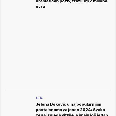
dramatičan poziv, tražili im 2 miliona
evra
STIL
Jelena Đoković u najpopularnijim
pantalonama za jesen 2024: Svaka
žena izgleda vitkije, a imaju još jedan