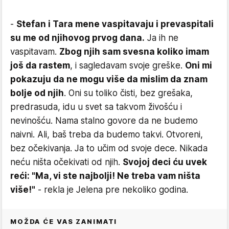
-
Stefan i Tara mene vaspitavaju i prevaspitali
su me od njihovog prvog dana.
Ja ih ne
vaspitavam.
Zbog njih sam svesna koliko imam
još da rastem
, i sagledavam svoje greške.
Oni mi
pokazuju da ne mogu više da mislim da znam
bolje od njih
. Oni su toliko čisti, bez grešaka,
predrasuda, idu u svet sa takvom živošću i
nevinošću. Nama stalno govore da ne budemo
naivni. Ali, baš treba da budemo takvi. Otvoreni,
bez očekivanja. Ja to učim od svoje dece. Nikada
neću ništa očekivati od njih.
Svojoj deci ću uvek
reći: "Ma, vi ste najbolji! Ne treba vam ništa
više!"
- rekla je Jelena pre nekoliko godina.
MOŽDA ĆE VAS ZANIMATI