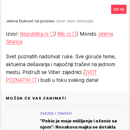
00:14
Jelena Đoković na proslavi
Izvor: Kurir televizija
Izvor:
Republika.rs
/
Blic.rs
/ Mondo
Jelena
Sitarica
Svet poznatih nadohvat ruke. Sve goruće teme,
aktuelna dešavanja i najsočniji tračevi na jednom
mestu. Pridruži se Viber zajednici
ŽIVOT
POZNATIH
i budi u toku svakog dana!
MOŽDA ĆE VAS ZANIMATI
ZVEZDE I TRAČEVI
"Pobio je moje mišljenje i oženio se
njom": Novakova majka se dotakla