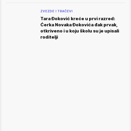
ZVEZDE I TRAČEVI
Tara Đoković kreće u prvi razred:
Ćerka Novaka Đokovića đak prvak,
otkriveno i u koju školu su je upisali
roditelji