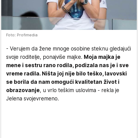
Foto: Profimedia
- Verujem da žene mnoge osobine steknu gledajući
svoje roditelje, ponajviše majke.
Moja majka je
mene i sestru rano rodila, podizala nas je i sve
vreme radila. Ništa joj nije bilo teško, lavovski
se borila da nam omogući kvalitetan život i
obrazovanje
, u vrlo teškim uslovima - rekla je
Jelena svojevremeno.