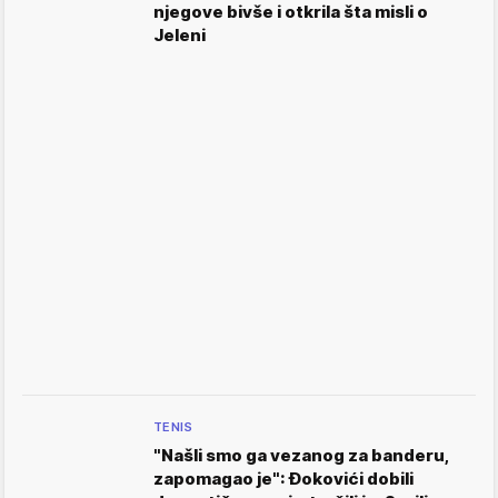
njegove bivše i otkrila šta misli o
Jeleni
TENIS
"Našli smo ga vezanog za banderu,
zapomagao je": Đokovići dobili