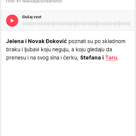
Foto: K1 televizija/screenshot
Slušaj vest
Jelena i Novak Đoković
poznati su po skladnom
braku i ljubavi koju neguju, a koju gledaju da
prenesu i na svog sina i ćerku,
Stefana i
Taru
.