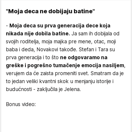
"Moja deca ne dobijaju batine"
-
Moja deca su prva generacija dece koja
nikada nije dobila batine.
Ja sam ih dobijala od
svojih roditelja, moja majka pre mene, otac, moji
baba i deda, Novakovi takođe. Stefan i Tara su
prva generacija i to što
ne odgovaramo na
greške i pogrešno tumačenje emocija nasiljem
,
verujem da će zaista promeniti svet. Smatram da je
to jedan veliki kvantni skok u menjanju istorije i
budućnosti - zaključila je Jelena.
Bonus video: