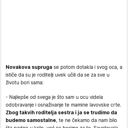
Novakova supruga
se potom dotakla i svog oca, a
ističe da su je roditelji uvek učili da se za sve u
životu bori sama:
- Najlepše od svega je što sam u ocu videla
odobravanje i osnaživanje te mamine lavovske crte.
Zbog takvih roditelja sestra i ja se trudimo da
budemo samostalne
, te ne čekamo da nam bilo