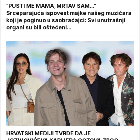
"PUSTI ME MAMA, MRTAV SAM..."
Srceparajuća ispovest majke našeg muzičara
koji je poginuo u saobraćajci: Svi unutrašnji
organi su bili oštećeni...
HRVATSKI MEDIJI TVRDE DA JE