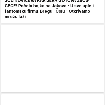
JOZINOVIĆEVA KARIJERA GOTOVA ZBOG
CECE! Počela hajka na Jakova - U sve upleli
fantomsku firmu, Bregu i Čolu - Otkrivamo
mrežu laži