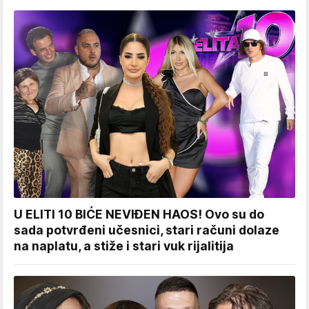
U ELITI 10 BIĆE NEVIĐEN HAOS! Ovo su do
sada potvrđeni učesnici, stari računi dolaze
na naplatu, a stiže i stari vuk rijalitija