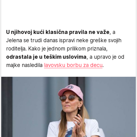
U njihovoj kući klasična pravila ne važe
, a
Jelena se trudi danas ispravi neke greške svojih
roditelja. Kako je jednom prilikom priznala,
odrastala je u teškim uslovima
, a upravo je od
majke nasledila
lavovsku borbu za decu
.