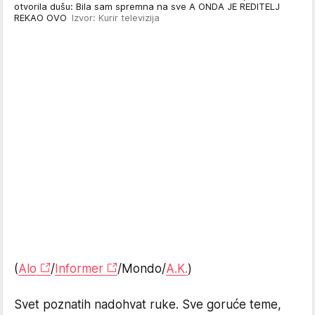
otvorila dušu: Bila sam spremna na sve A ONDA JE REDITELJ
REKAO OVO
Izvor: Kurir televizija
(
Alo
/
Informer
/Mondo/
A.K.
)
Svet poznatih nadohvat ruke. Sve goruće teme,