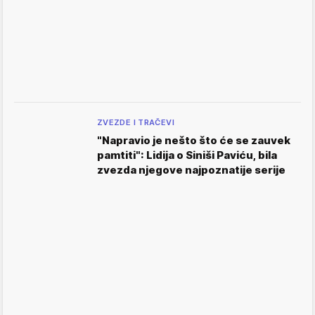
ZVEZDE I TRAČEVI
"Napravio je nešto što će se zauvek
pamtiti": Lidija o Siniši Paviću, bila
zvezda njegove najpoznatije serije