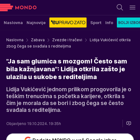
Naslovna
Najnovije
Sport
Info
Naslovna
Zabava
Zvezde i tračevi
Lidija Vukićević otkrila
zbog čega se svađala s rediteljima
"Ja sam glumica s mozgom! Često sam
bila kažnjavana": Lidija otkrila zašto je
ulazila u sukobe s rediteljima
Lidija Vukićević jednom prilikom progovorila je o
teškim trenucima s početka karijere, otkrila s
čim je morala da se bori i zbog čega se često
svađala s rediteljima.
Objavljeno 19.10.2024. 19:35h