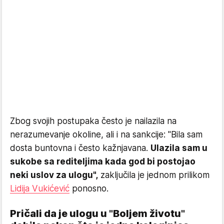
Zbog svojih postupaka često je nailazila na
nerazumevanje okoline, ali i na sankcije: "Bila sam
dosta buntovna i često kažnjavana.
Ulazila sam u
sukobe sa rediteljima kada god bi postojao
neki uslov za ulogu",
zaključila je jednom prilikom
Lidija Vukićević
ponosno.
Pričali da je ulogu u "Boljem životu"