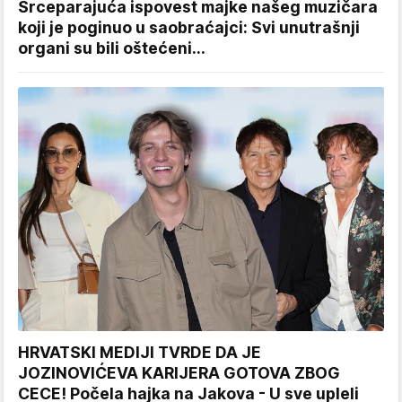
Srceparajuća ispovest majke našeg muzičara
koji je poginuo u saobraćajci: Svi unutrašnji
organi su bili oštećeni...
HRVATSKI MEDIJI TVRDE DA JE
JOZINOVIĆEVA KARIJERA GOTOVA ZBOG
CECE! Počela hajka na Jakova - U sve upleli