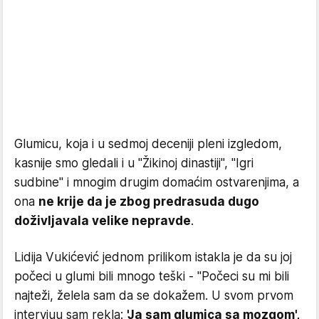
Glumicu, koja i u sedmoj deceniji pleni izgledom,
kasnije smo gledali i u "Žikinoj dinastiji", "Igri
sudbine" i mnogim drugim domaćim ostvarenjima, a
ona
ne krije da je zbog predrasuda dugo
doživljavala velike nepravde
.
Lidija Vukićević jednom prilikom istakla je da su joj
počeci u glumi bili mnogo teški - "Počeci su mi bili
najteži, želela sam da se dokažem. U svom prvom
intervjuu sam rekla:
'Ja sam glumica sa mozgom',