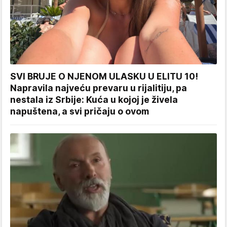
SVI BRUJE O NJENOM ULASKU U ELITU 10!
Napravila najveću prevaru u rijalitiju, pa
nestala iz Srbije: Kuća u kojoj je živela
napuštena, a svi pričaju o ovom