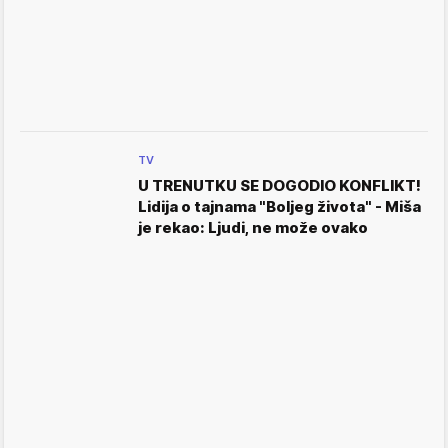
TV
U TRENUTKU SE DOGODIO KONFLIKT!
Lidija o tajnama "Boljeg života" - Miša
je rekao: Ljudi, ne može ovako