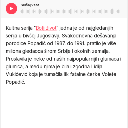
Slušaj vest
Kultna serija "
Bolji život
" jedna je od najgledanijih
serija u bivšoj Jugoslaviji. Svakodnevna dešavanja
porodice Popadić od 1987. do 1991. pratilo je više
miliona gledaoca širom Srbije i okolnih zemalja.
Proslavila je neke od naših najpopularnijih glumaca i
glumica, a među njima je bila i zgodna Lidija
Vukićević koja je tumačila lik fatalne ćerke Volete
Popadić.