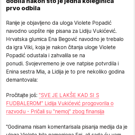
dobila nakon što je jedna koleginica
prvo odbila
Ranije je objavljeno da uloga Violete Popadić
navodno uopšte nije pisana za Lidiju Vukićević.
Hrvatska glumica Ena Begović navodno je trebalo
da igra Viki, koja je nakon čitanja uloge Violete
Popadić odustala i zahvalila se na
ponudi. Svojevremeno je ove natpise potvrdila i
Enina sestra Mia, a Lidija je to pre nekoliko godina
demantovala:
Pročitajte još:
"SVE JE LAKŠE KAD SI S
FUDBALEROM" Lidija Vukićević progovorila o
razvodu - Pričali su "nemoj" zbog finansija
"Godinama nisam komentarisala pisanja medija da je