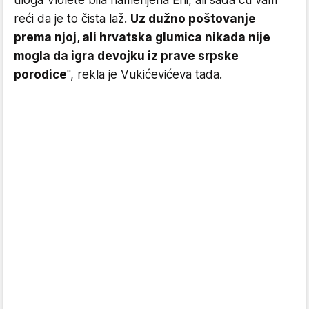
uloga Violete bila namenjena Eni, ali sada ću vam
reći da je to čista laž.
Uz dužno poštovanje
prema njoj, ali hrvatska glumica nikada nije
mogla da igra devojku iz prave srpske
porodice
", rekla je Vukićevićeva tada.