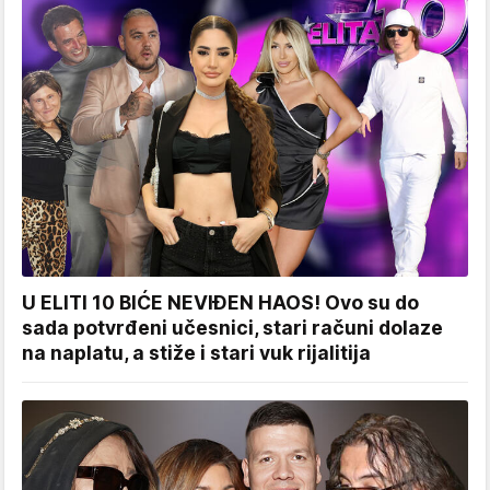
U ELITI 10 BIĆE NEVIĐEN HAOS! Ovo su do
sada potvrđeni učesnici, stari računi dolaze
na naplatu, a stiže i stari vuk rijalitija