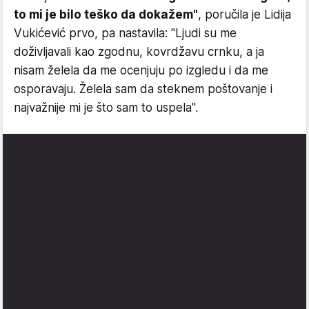
to mi je bilo teško da dokažem"
, poručila je Lidija
Vukićević prvo, pa nastavila: "Ljudi su me
doživljavali kao zgodnu, kovrdžavu crnku, a ja
nisam želela da me ocenjuju po izgledu i da me
osporavaju. Želela sam da steknem poštovanje i
najvažnije mi je što sam to uspela".