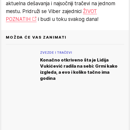
aktuelna dešavanja i najsočniji tračevi na jednom
mestu. Pridruži se Viber zajednici
ŽIVOT
POZNATIH
i budi u toku svakog dana!
MOŽDA ĆE VAS ZANIMATI
ZVEZDE I TRAČEVI
Konačno otkriveno šta je Lidija
Vukićević radila na sebi: Grmi kako
izgleda, a evo i koliko tačno ima
godina