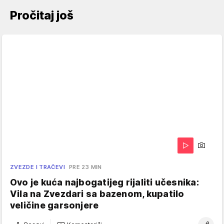
Pročitaj još
ZVEZDE I TRAČEVI
PRE 23 MIN
Ovo je kuća najbogatijeg rijaliti učesnika:
Vila na Zvezdari sa bazenom, kupatilo
veličine garsonjere