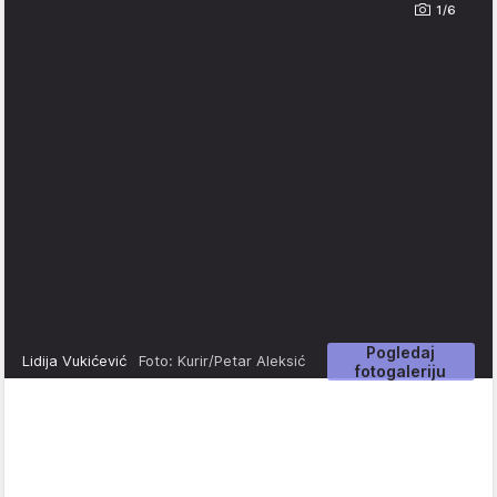
1/6
Pogledaj
Lidija Vukićević
Foto: Kurir/Petar Aleksić
fotogaleriju