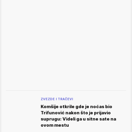
ZVEZDE I TRAČEVI
Komšije otkrile gde je noćas bio
Trifunović nakon što je prijavio
suprugu: Videli ga u sitne sate na
ovom mestu