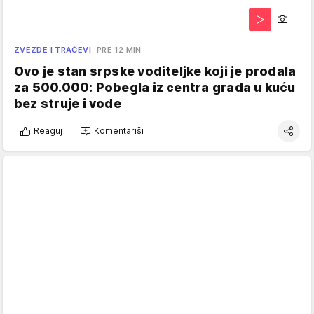
ZVEZDE I TRAČEVI
PRE 12 MIN
Ovo je stan srpske voditeljke koji je prodala
za 500.000: Pobegla iz centra grada u kuću
bez struje i vode
Reaguj
Komentariši