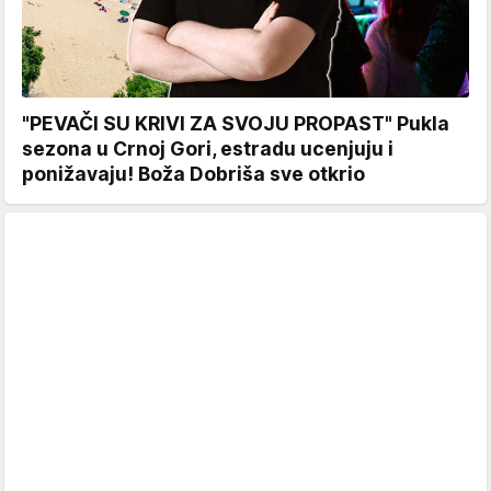
"PEVAČI SU KRIVI ZA SVOJU PROPAST" Pukla
sezona u Crnoj Gori, estradu ucenjuju i
ponižavaju! Boža Dobriša sve otkrio