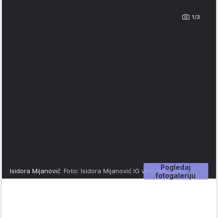
1/3
Pogledaj
Isidora Mijanović
Foto: Isidora Mijanović IG whistler_dick
fotogaleriju