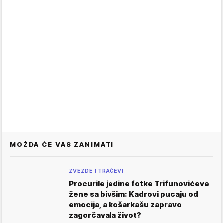
MOŽDA ĆE VAS ZANIMATI
ZVEZDE I TRAČEVI
Procurile jedine fotke Trifunovićeve
žene sa bivšim: Kadrovi pucaju od
emocija, a košarkašu zapravo
zagorčavala život?