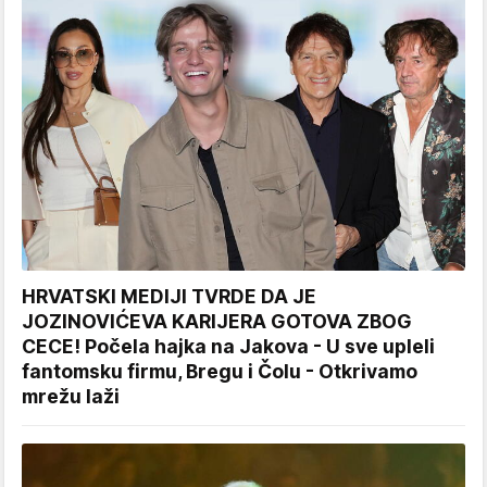
HRVATSKI MEDIJI TVRDE DA JE
JOZINOVIĆEVA KARIJERA GOTOVA ZBOG
CECE! Počela hajka na Jakova - U sve upleli
fantomsku firmu, Bregu i Čolu - Otkrivamo
mrežu laži