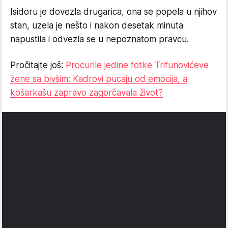
Isidoru je dovezla drugarica, ona se popela u njihov
stan, uzela je nešto i nakon desetak minuta
napustila i odvezla se u nepoznatom pravcu.
Pročitajte još:
Procurile jedine fotke Trifunovićeve
žene sa bivšim: Kadrovi pucaju od emocija, a
košarkašu zapravo zagorčavala život?