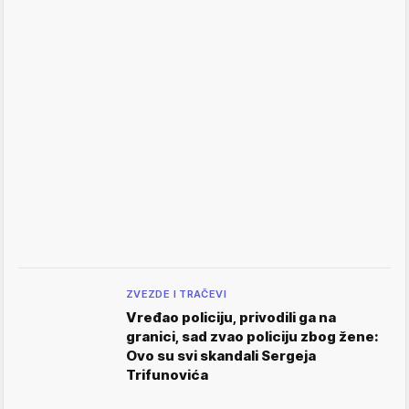
ZVEZDE I TRAČEVI
Vređao policiju, privodili ga na
granici, sad zvao policiju zbog žene:
Ovo su svi skandali Sergeja
Trifunovića