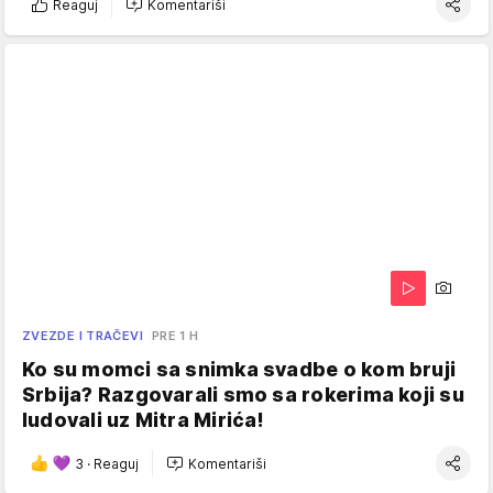
Reaguj
Komentariši
ZVEZDE I TRAČEVI
PRE 1 H
Ko su momci sa snimka svadbe o kom bruji
Srbija? Razgovarali smo sa rokerima koji su
ludovali uz Mitra Mirića!
3
·
Reaguj
Komentariši