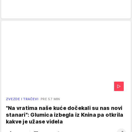
ZVEZDE I TRAČEVI
PRE 57 MIN
"Na vratima naše kuće dočekali su nas novi
stanari": Glumica izbegla iz Knina pa otkrila
kakve je užase videla