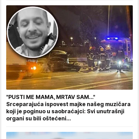
"PUSTI ME MAMA, MRTAV SAM..."
Srceparajuća ispovest majke našeg muzičara
koji je poginuo u saobraćajci: Svi unutrašnji
organi su bili oštećeni...