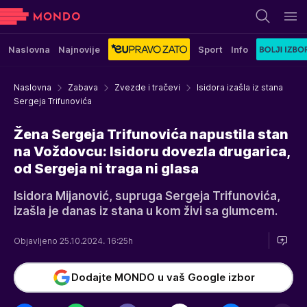
Naslovna
Najnovije
Sport
Info
Naslovna
Zabava
Zvezde i tračevi
Isidora izašla iz stana
Sergeja Trifunovića
Žena Sergeja Trifunovića napustila stan
na Voždovcu: Isidoru dovezla drugarica,
od Sergeja ni traga ni glasa
Isidora Mijanović, supruga Sergeja Trifunovića,
izašla je danas iz stana u kom živi sa glumcem.
Objavljeno 25.10.2024. 16:25h
Dodajte MONDO u vaš Google izbor