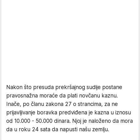
Nakon što presuda prekršajnog sudije postane
pravosnažna moraće da plati novčanu kaznu.
Inače, po članu zakona 27 o strancima, za ne
prijavljivanje boravka predviđena je kazna u iznosu
od 10.000 - 50.000 dinara. Njoj je naloženo da mora
da u roku 24 sata da napusti našu zemlju.