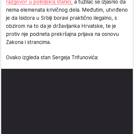
razgovor u policijskoj stanici,
a tužilac se izjasnio da
nema elemenata krivičnog dela. Međutim, utvrđeno
je da Isidora u Srbiji boravi praktično ilegalno, s
obzirom na to da je državljanka Hrvatske, te je
protiv nje podneta prekršajna prijava na osnovu
Zakona i strancima.
Ovako izgleda stan Sergeja Trifunovića: