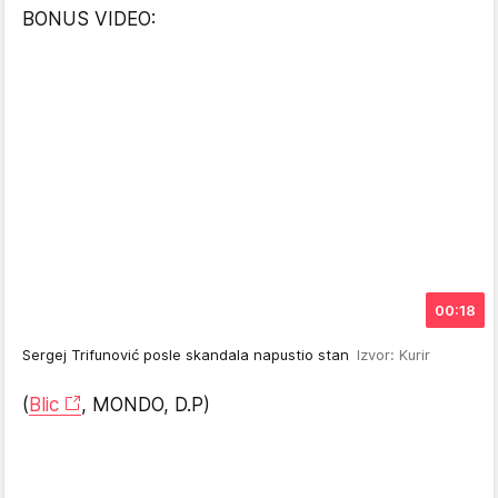
BONUS VIDEO:
00:18
Sergej Trifunović posle skandala napustio stan
Izvor: Kurir
(
Blic
, MONDO, D.P)