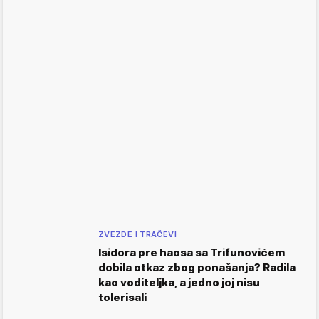
ZVEZDE I TRAČEVI
Isidora pre haosa sa Trifunovićem
dobila otkaz zbog ponašanja? Radila
kao voditeljka, a jedno joj nisu
tolerisali