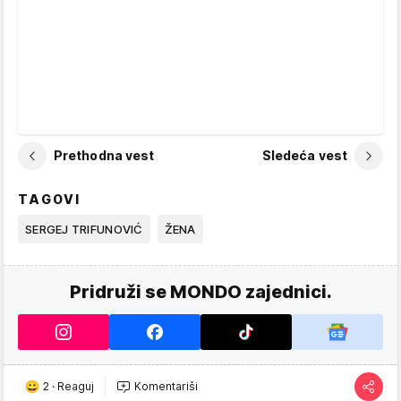
Prethodna vest
Sledeća vest
TAGOVI
SERGEJ TRIFUNOVIĆ
ŽENA
Pridruži se MONDO zajednici.
2
·
Reaguj
Komentariši