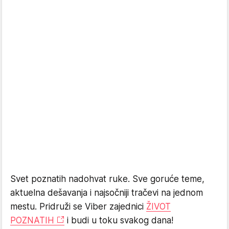
Svet poznatih nadohvat ruke. Sve goruće teme,
aktuelna dešavanja i najsočniji tračevi na jednom
mestu. Pridruži se Viber zajednici
ŽIVOT
POZNATIH
i budi u toku svakog dana!