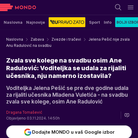
Naslovna
Najnovije
Sport
Info
Naslovna
Zabava
Zvezde i tračevi
Jelena Pešić nije zvala
Anu Radulović na svadbu
Zvala sve kolege na svadbu osim Ane
Radulović: Voditeljka se udala za rijaliti
učesnika, nju namerno izostavila?
Voditeljka Jelena Pešić se pre dve godine udala
za rijaliti učesnika Mladena Vuletića - na svadbu
zvala sve kolege, osim Ane Radulović
Dragana Tomašević
Objavljeno 03.11.2024. 14:50h
Dodajte MONDO u vaš Google izbor