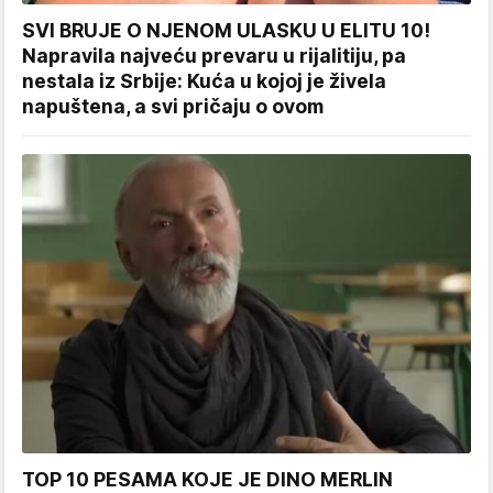
SVI BRUJE O NJENOM ULASKU U ELITU 10!
Napravila najveću prevaru u rijalitiju, pa
nestala iz Srbije: Kuća u kojoj je živela
napuštena, a svi pričaju o ovom
TOP 10 PESAMA KOJE JE DINO MERLIN