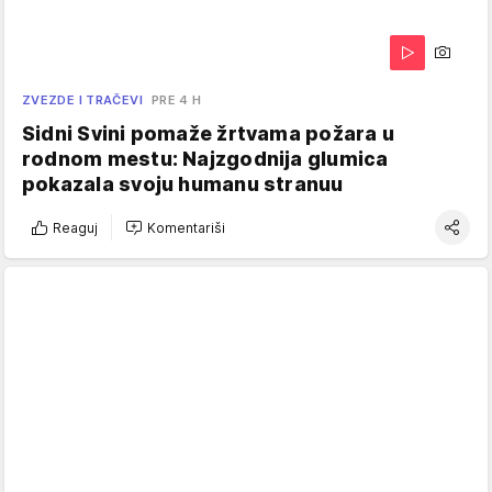
ZVEZDE I TRAČEVI
PRE 4 H
Sidni Svini pomaže žrtvama požara u
rodnom mestu: Najzgodnija glumica
pokazala svoju humanu stranuu
Reaguj
Komentariši