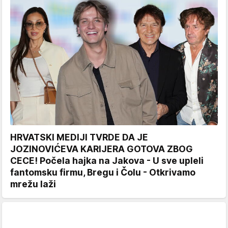
HRVATSKI MEDIJI TVRDE DA JE
JOZINOVIĆEVA KARIJERA GOTOVA ZBOG
CECE! Počela hajka na Jakova - U sve upleli
fantomsku firmu, Bregu i Čolu - Otkrivamo
mrežu laži