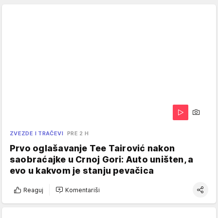
ZVEZDE I TRAČEVI
PRE 2 H
Prvo oglašavanje Tee Tairović nakon
saobraćajke u Crnoj Gori: Auto uništen, a
evo u kakvom je stanju pevačica
Reaguj
Komentariši