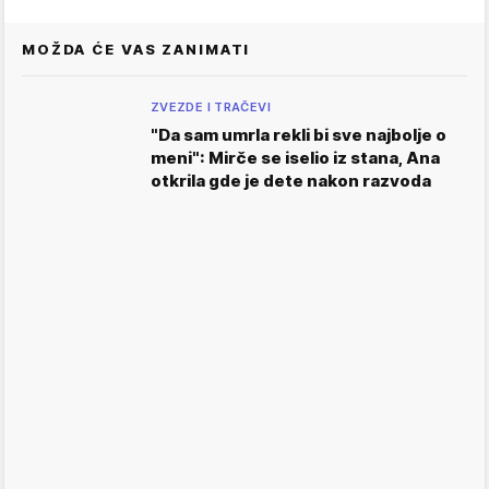
MOŽDA ĆE VAS ZANIMATI
ZVEZDE I TRAČEVI
"Da sam umrla rekli bi sve najbolje o
meni": Mirče se iselio iz stana, Ana
otkrila gde je dete nakon razvoda