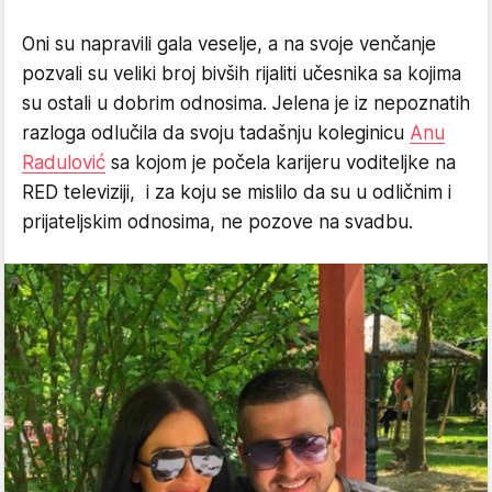
Oni su napravili gala veselje, a na svoje venčanje
pozvali su veliki broj bivših rijaliti učesnika sa kojima
su ostali u dobrim odnosima. Jelena je iz nepoznatih
razloga odlučila da svoju tadašnju koleginicu
Anu
Radulović
sa kojom je počela karijeru voditeljke na
RED televiziji, i za koju se mislilo da su u odličnim i
prijateljskim odnosima, ne pozove na svadbu.