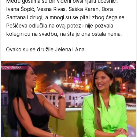
Među gostima su bili viđeni bivši rijaliti učesnici:
Ivana Šopić, Vesna Rivas, Saška Karan, Bora
Santana i drugi, a mnogi su se pitali zbog čega se
Pešićeva odlučila na ovaj potez i nije pozvala
koleginicu na svadbu, na šta je ona ostala nema.
Ovako su se družile Jelena i Ana: