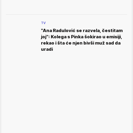
TV
"Ana Radulović se razvela, čestitam
joj": Kolega s Pinka šokirao u emisiji,
rekao i šta će njen bivši muž sad da
uradi