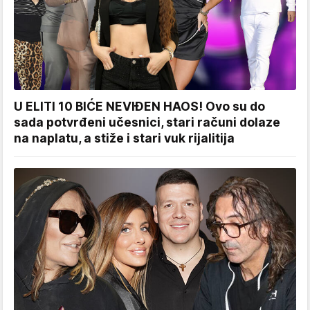
U ELITI 10 BIĆE NEVIĐEN HAOS! Ovo su do
sada potvrđeni učesnici, stari računi dolaze
na naplatu, a stiže i stari vuk rijalitija