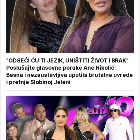
"ODSEĆI ĆU TI JEZIK, UNIŠTITI ŽIVOT I BRAK"
Poslušajte glasovne poruke Ane Nikolić:
Besna i nezaustavljiva uputila brutalne uvrede
i pretnje Slobinoj Jeleni