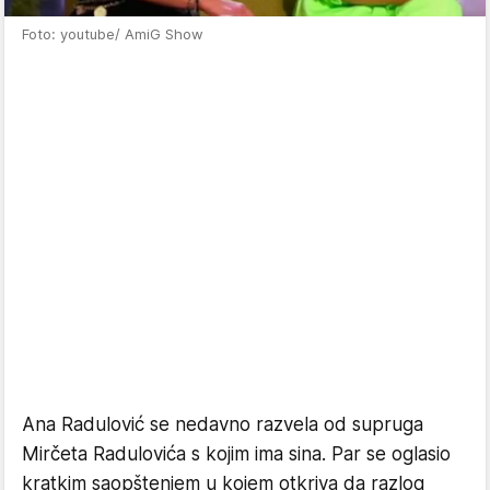
Foto: youtube/ AmiG Show
Ana Radulović se nedavno razvela od supruga
Mirčeta Radulovića s kojim ima sina. Par se oglasio
kratkim saopštenjem u kojem otkriva da razlog