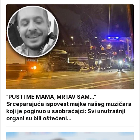
"PUSTI ME MAMA, MRTAV SAM..."
Srceparajuća ispovest majke našeg muzičara
koji je poginuo u saobraćajci: Svi unutrašnji
organi su bili oštećeni...