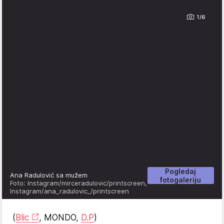
1/6
Pogledaj
Ana Radulović sa mužem
fotogaleriju
Foto: Instagram/mirceradulovic/printscreen,
Instagram/ana_radulovic_/printscreen
(
Blic
, MONDO,
D.P
)