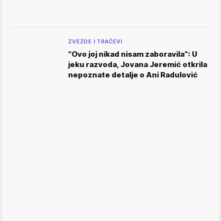
ZVEZDE I TRAČEVI
"Ovo joj nikad nisam zaboravila": U
jeku razvoda, Jovana Jeremić otkrila
nepoznate detalje o Ani Radulović