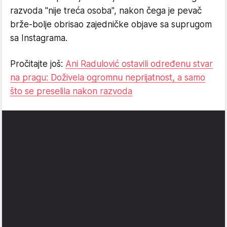
razvoda "nije treća osoba", nakon čega je pevač
brže-bolje obrisao zajedničke objave sa suprugom
sa Instagrama.
Pročitajte još:
Ani Radulović ostavili određenu stvar
na pragu: Doživela ogromnu neprijatnost, a samo
što se preselila nakon razvoda