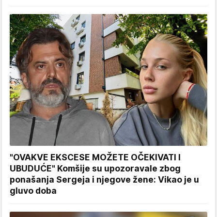
"OVAKVE EKSCESE MOŽETE OČEKIVATI I
UBUDUĆE" Komšije su upozoravale zbog
ponašanja Sergeja i njegove žene: Vikao je u
gluvo doba