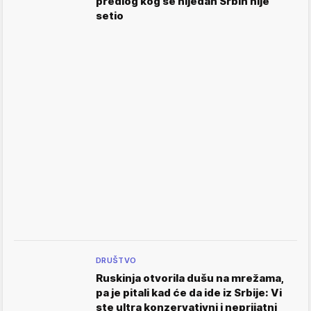
predlog kog se nijedan Srbin nije
setio
DRUŠTVO
Ruskinja otvorila dušu na mrežama,
pa je pitali kad će da ide iz Srbije: Vi
ste ultra konzervativni i neprijatni