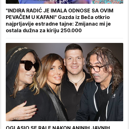
"INDIRA RADIĆ JE IMALA ODNOSE SA OVIM
PEVAČEM U KAFANI" Gazda iz Beča otkrio
najprljavije estradne tajne: Zmijanac mi je
ostala dužna za kiriju 250.000
OGLASIO SE RALE NAKON ANINIH JAVNIH