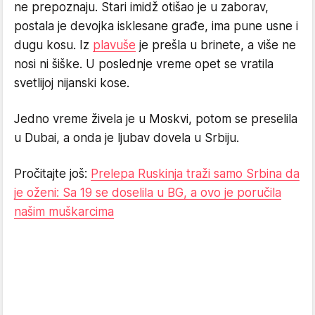
ne prepoznaju. Stari imidž otišao je u zaborav,
postala je devojka isklesane građe, ima pune usne i
dugu kosu. Iz
plavuše
je prešla u brinete, a više ne
nosi ni šiške. U poslednje vreme opet se vratila
svetlijoj nijanski kose.
Jedno vreme živela je u Moskvi, potom se preselila
u Dubai, a onda je ljubav dovela u Srbiju.
Pročitajte još:
Prelepa Ruskinja traži samo Srbina da
je oženi: Sa 19 se doselila u BG, a ovo je poručila
našim muškarcima