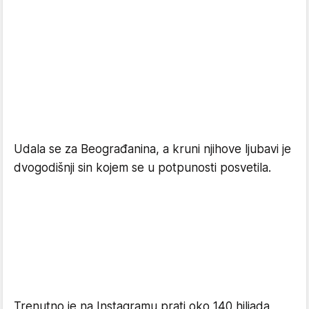
Udala se za Beograđanina, a kruni njihove ljubavi je
dvogodišnji sin kojem se u potpunosti posvetila.
Trenutno je na Instagramu prati oko 140 hiljada