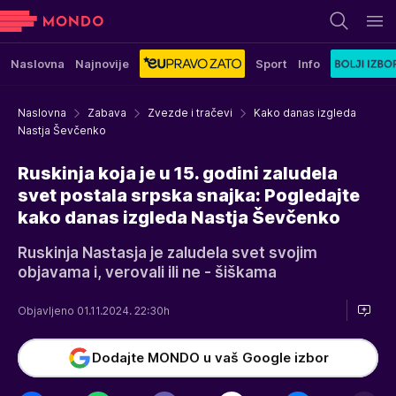
Naslovna
Najnovije
Sport
Info
Naslovna
Zabava
Zvezde i tračevi
Kako danas izgleda
Nastja Ševčenko
Ruskinja koja je u 15. godini zaludela
svet postala srpska snajka: Pogledajte
kako danas izgleda Nastja Ševčenko
Ruskinja Nastasja je zaludela svet svojim
objavama i, verovali ili ne - šiškama
Objavljeno 01.11.2024. 22:30h
Dodajte MONDO u vaš Google izbor