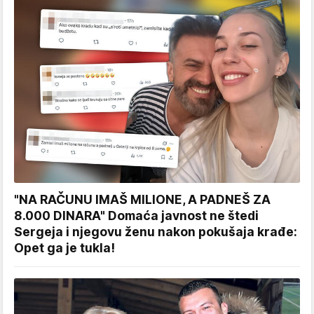
"NA RAČUNU IMAŠ MILIONE, A PADNEŠ ZA
8.000 DINARA" Domaća javnost ne štedi
Sergeja i njegovu ženu nakon pokušaja krađe:
Opet ga je tukla!