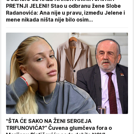
PRETNJI JELENI! Stao u odbranu žene Slobe
Radanovića: Ana nije u pravu, između Jelene i
mene nikada ništa nije bilo osim...
"ŠTA ĆE SAKO NA ŽENI SERGEJA
TRIFUNOVIĆA?“ Čuvena glumčeva fora o