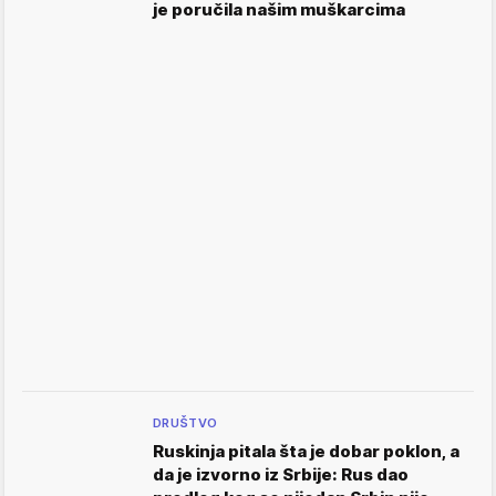
je poručila našim muškarcima
DRUŠTVO
Ruskinja pitala šta je dobar poklon, a
da je izvorno iz Srbije: Rus dao