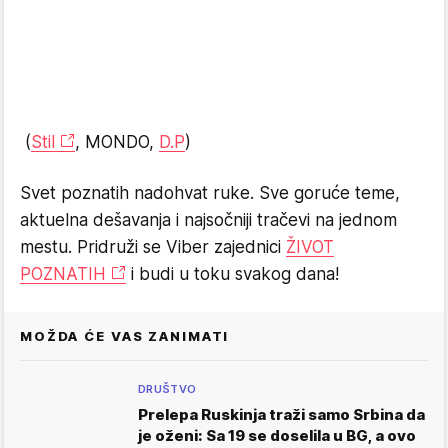
(
Stil
, MONDO,
D.P
)
Svet poznatih nadohvat ruke. Sve goruće teme,
aktuelna dešavanja i najsočniji tračevi na jednom
mestu. Pridruži se Viber zajednici
ŽIVOT
POZNATIH
i budi u toku svakog dana!
MOŽDA ĆE VAS ZANIMATI
DRUŠTVO
Prelepa Ruskinja traži samo Srbina da
je oženi: Sa 19 se doselila u BG, a ovo