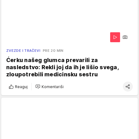
ZVEZDE I TRAČEVI
PRE 20 MIN
Ćerku našeg glumca prevarili za
nasledstvo: Rekli joj da ih je lišio svega,
zloupotrebili medicinsku sestru
Reaguj
Komentariši