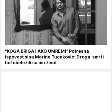
"KOGA BRIGA I AKO UMREM!“ Potresna
ispovest sina Marine Tucaković: Droga, smrt i
bol obeležili su mu život