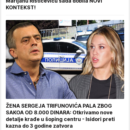
Marijanu Rističeviću sada dobila NOVI
KONTEKST!
ŽENA SERGEJA TRIFUNOVIĆA PALA ZBOG
SAKOA OD 8.000 DINARA: Otkrivamo nove
detalje krađe u šoping centru - Isidori preti
kazna do 3 godine zatvora