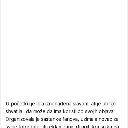
U početku je bila iznenađena slavom, ali je ubrzo
shvatila i da može da ima koristi od svojih objava.
Organizovala je sastanke fanova, uzimala novac za
svoje fotografije ili reklamiranje drugih korisnika na