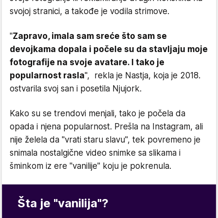
svojoj stranici, a takođe je vodila strimove.
"
Zapravo, imala sam sreće što sam se
devojkama dopala i počele su da stavljaju moje
fotografije na svoje avatare. I tako je
popularnost rasla
", rekla je Nastja, koja je 2018.
ostvarila svoj san i posetila Njujork.
Kako su se trendovi menjali, tako je počela da
opada i njena popularnost. Prešla na Instagram, ali
nije želela da "vrati staru slavu", tek povremeno je
snimala nostalgične video snimke sa slikama i
šminkom iz ere "vanilije" koju je pokrenula.
Šta je "vanilija"?