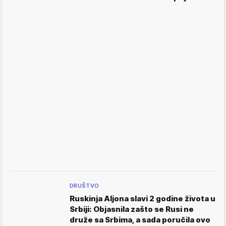
DRUŠTVO
Ruskinja Aljona slavi 2 godine života u
Srbiji: Objasnila zašto se Rusi ne
druže sa Srbima, a sada poručila ovo