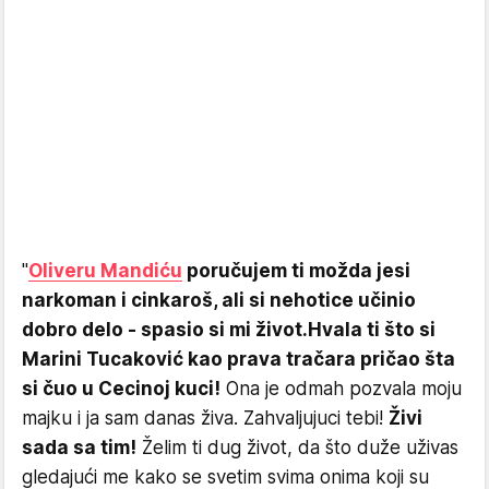
"
Oliveru Mandiću
poručujem ti možda jesi
narkoman i cinkaroš, ali si nehotice učinio
dobro delo - spasio si mi život.
Hvala ti što si
Marini Tucaković kao prava tračara pričao šta
si čuo u Cecinoj kuci!
Ona je odmah pozvala moju
majku i ja sam danas živa. Zahvaljujuci tebi!
Živi
sada sa tim!
Želim ti dug život, da što duže uživas
gledajući me kako se svetim svima onima koji su