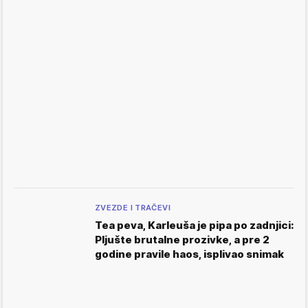
ZVEZDE I TRAČEVI
Tea peva, Karleuša je pipa po zadnjici:
Pljušte brutalne prozivke, a pre 2
godine pravile haos, isplivao snimak