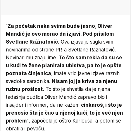
"
Za početak neka svima bude jasno, Oliver
Mandić je ovo morao da izjavi. Pod prisilom
Svetlane Ražnatović.
Ova izjava je stigla svim
novinarima od strane PR-a Svetlane Raznatović.
Novinari mu znaju ime.
To što sam rekla da su se
u kući te žene planirala ubistva, pa to je opšte
poznata činjenica
, imate vrlo javne izjave raznih
svedoka saradnika.
Nisam joj ja kriva za njenu
ružnu prošlost.
To što je shvatila da je njena
tadašnja pudlica Oliver Mandić zapravo bio i
insajder i informer, da ne kažem
cinkaroš, i što je
prenosio šta je čuo u njenoj kući, to je već njen
problem"
, započela je oštro Karleuša, a potom se
obratila i pevaču.