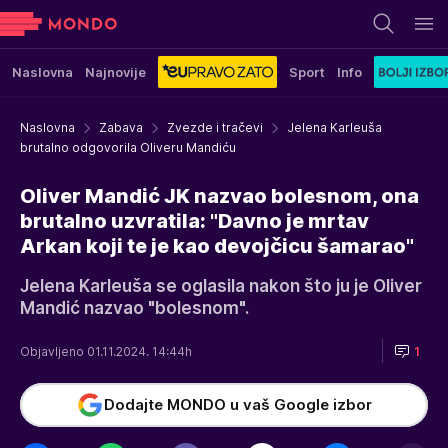
Naslovna
Najnovije
Sport
Info
Naslovna
Zabava
Zvezde i tračevi
Jelena Karleuša
brutalno odgovorila Oliveru Mandiću
Oliver Mandić JK nazvao bolesnom, ona
brutalno uzvratila: "Davno je mrtav
Arkan koji te je kao devojčicu šamarao"
Jelena Karleuša se oglasila nakon što ju je Oliver
Mandić nazvao "bolesnom".
Objavljeno 01.11.2024. 14:44h
1
Dodajte MONDO u vaš Google izbor