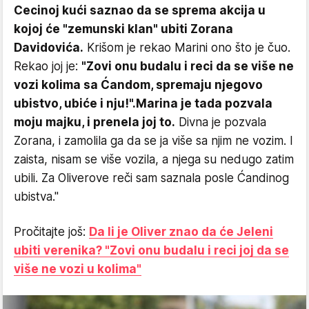
Cecinoj kući saznao da se sprema akcija u
kojoj će "zemunski klan" ubiti Zorana
Davidovića.
Krišom je rekao Marini ono što je čuo.
Rekao joj je:
"Zovi onu budalu i reci da se više ne
vozi kolima sa Ćandom, spremaju njegovo
ubistvo, ubiće i nju!".
Marina je tada pozvala
moju majku, i prenela joj to.
Divna je pozvala
Zorana, i zamolila ga da se ja više sa njim ne vozim. I
zaista, nisam se više vozila, a njega su nedugo zatim
ubili. Za Oliverove reči sam saznala posle Ćandinog
ubistva."
Pročitajte još:
Da li je Oliver znao da će Jeleni
ubiti verenika? "Zovi onu budalu i reci joj da se
više ne vozi u kolima"