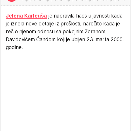
Jelena Karleuša
je napravila haos u javnosti kada
je iznela nove detalje iz prošlosti, naročito kada je
reč o njenom odnosu sa pokojnim Zoranom
Davidovićem Ćandom koji je ubijen 23. marta 2000.
godine.