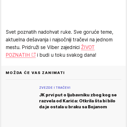
Svet poznatih nadohvat ruke. Sve goruće teme,
aktuelna dešavanja i najsočniji tračevi na jednom
mestu. Pridruži se Viber zajednici
ŽIVOT
POZNATIH
i budi u toku svakog dana!
MOŽDA ĆE VAS ZANIMATI
ZVEZDE I TRAČEVI
JK prvi put o ljubavniku zbog kog se
razvela od Karića: Otkrila šta bi bilo
da je ostala u braku sa Bojanom