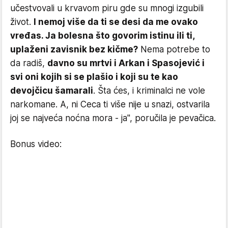
učestvovali u krvavom piru gde su mnogi izgubili
život.
I nemoj više da ti se desi da me ovako
vređas. Ja bolesna što govorim istinu ili ti,
uplaženi zavisnik bez kičme?
Nema potrebe to
da radiš,
davno su mrtvi i Arkan i Spasojević i
svi oni kojih si se plašio i koji su te kao
devojčicu šamarali
. Šta ćes, i kriminalci ne vole
narkomane. A, ni Ceca ti više nije u snazi, ostvarila
joj se najveća noćna mora - ja", poručila je pevačica.
Bonus video: