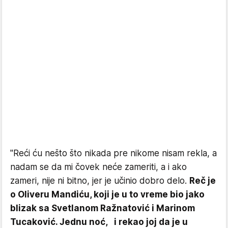
"Reći ću nešto što nikada pre nikome nisam rekla, a
nadam se da mi čovek neće zameriti, a i ako
zameri, nije ni bitno, jer je učinio dobro delo.
Reč je
o Oliveru Mandiću, koji je u to vreme bio jako
blizak sa Svetlanom Ražnatović i Marinom
Tucaković. Jednu noć, i rekao joj da je u