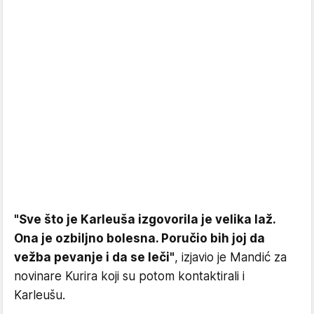
"Sve što je Karleuša izgovorila je velika laž.
Ona je ozbiljno bolesna. Poručio bih joj da
vežba pevanje i da se leči"
, izjavio je Mandić za
novinare Kurira koji su potom kontaktirali i
Karleušu.