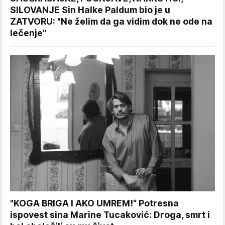
SILOVANJE Sin Halke Paldum bio je u
ZATVORU: "Ne želim da ga vidim dok ne ode na
lečenje"
"KOGA BRIGA I AKO UMREM!“ Potresna
ispovest sina Marine Tucaković: Droga, smrt i