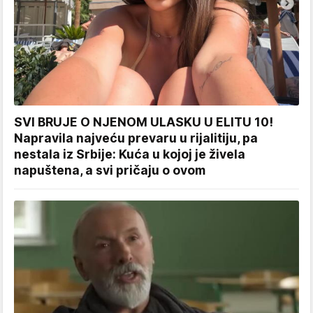
SVI BRUJE O NJENOM ULASKU U ELITU 10!
Napravila najveću prevaru u rijalitiju, pa
nestala iz Srbije: Kuća u kojoj je živela
napuštena, a svi pričaju o ovom