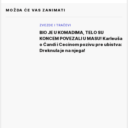
MOŽDA ĆE VAS ZANIMATI
ZVEZDE I TRAČEVI
BIO JE U KOMADIMA, TELO SU
KONCEM POVEZALI U MASU! Karleuša
o Ćandi i Cecinom pozivu pre ubistva:
Dreknula je na njega!