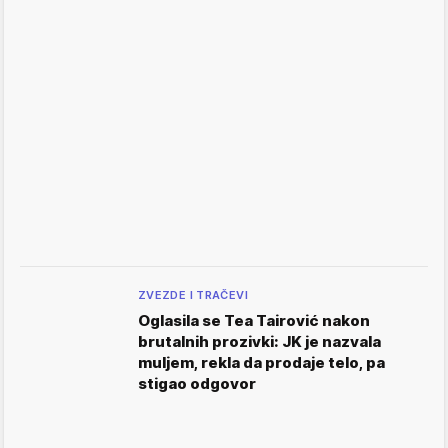
ZVEZDE I TRAČEVI
Oglasila se Tea Tairović nakon
brutalnih prozivki: JK je nazvala
muljem, rekla da prodaje telo, pa
stigao odgovor