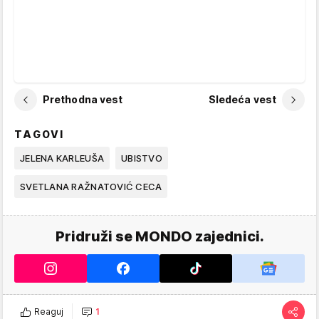
Prethodna vest
Sledeća vest
TAGOVI
JELENA KARLEUŠA
UBISTVO
SVETLANA RAŽNATOVIĆ CECA
Pridruži se MONDO zajednici.
Reaguj
1