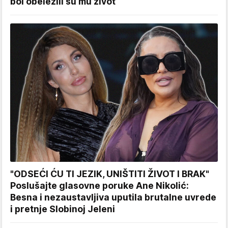
bol obeležili su mu život
"ODSEĆI ĆU TI JEZIK, UNIŠTITI ŽIVOT I BRAK"
Poslušajte glasovne poruke Ane Nikolić:
Besna i nezaustavljiva uputila brutalne uvrede
i pretnje Slobinoj Jeleni