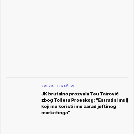
ZVEZDE I TRAČEVI
JK brutalno prozvala Teu Tairović
zbog Tošeta Proeskog: "Estradni mulj
koji mu koristi ime zarad jeftinog
marketinga"