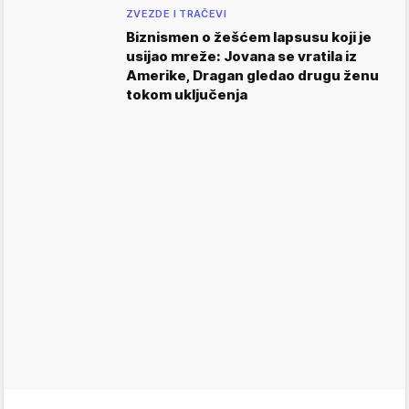
ZVEZDE I TRAČEVI
Biznismen o žešćem lapsusu koji je
usijao mreže: Jovana se vratila iz
Amerike, Dragan gledao drugu ženu
tokom uključenja