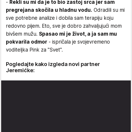
-
Rekli su mi da je to bio zastoj srca jer sam
pregrejana skočila u hladnu vodu.
Odradili su mi
sve potrebne analize i dobila sam terapiju koju
redovno pijem. Eto, sve je dobro zahvaljujući mom
bivšem mužu.
Spasao mi je život, a ja sam mu
pokvarila odmor
- ispričala je svojevremeno
voditeljka Pink za "Svet".
Pogledajte kako izgleda novi partner
Jeremićke: