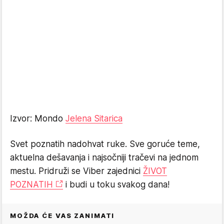
Izvor: Mondo
Jelena Sitarica
Svet poznatih nadohvat ruke. Sve goruće teme,
aktuelna dešavanja i najsočniji tračevi na jednom
mestu. Pridruži se Viber zajednici
ŽIVOT
POZNATIH
i budi u toku svakog dana!
MOŽDA ĆE VAS ZANIMATI