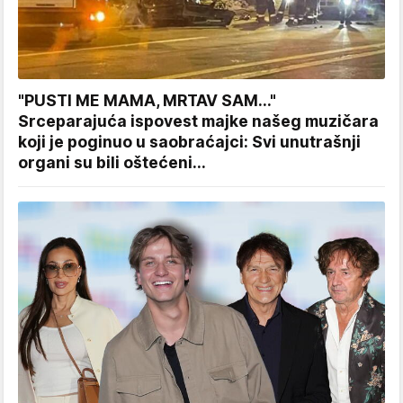
"PUSTI ME MAMA, MRTAV SAM..."
Srceparajuća ispovest majke našeg muzičara
koji je poginuo u saobraćajci: Svi unutrašnji
organi su bili oštećeni...