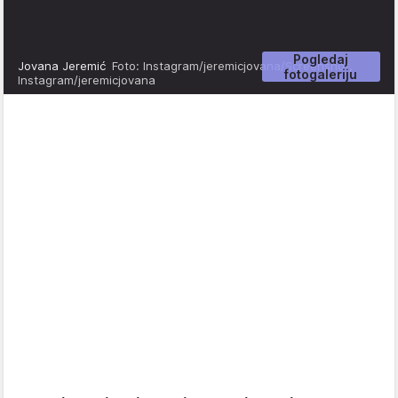
Pogledaj
Jovana Jeremić
Foto: Instagram/jeremicjovana/Screenshot,
fotogaleriju
Instagram/jeremicjovana