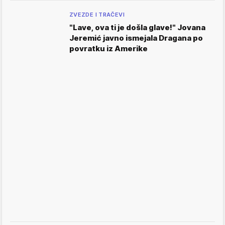
ZVEZDE I TRAČEVI
"Lave, ova ti je došla glave!" Jovana
Jeremić javno ismejala Dragana po
povratku iz Amerike