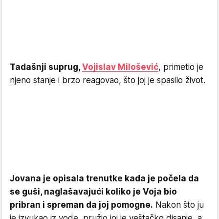
Tadašnji suprug,
Vojislav Milošević
, primetio je
njeno stanje i brzo reagovao, što joj je spasilo život.
Jovana je opisala trenutke kada je počela da
se guši, naglašavajući koliko je Voja bio
pribran i spreman da joj pomogne.
Nakon što ju
je izvukao iz vode, pružio joj je veštačko disanje, a