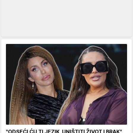
"ODSEĆI ĆU TI JEZIK, UNIŠTITI ŽIVOT I BRAK"