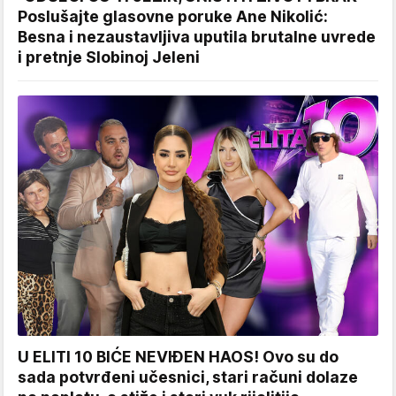
Poslušajte glasovne poruke Ane Nikolić:
Besna i nezaustavljiva uputila brutalne uvrede
i pretnje Slobinoj Jeleni
U ELITI 10 BIĆE NEVIĐEN HAOS! Ovo su do
sada potvrđeni učesnici, stari računi dolaze