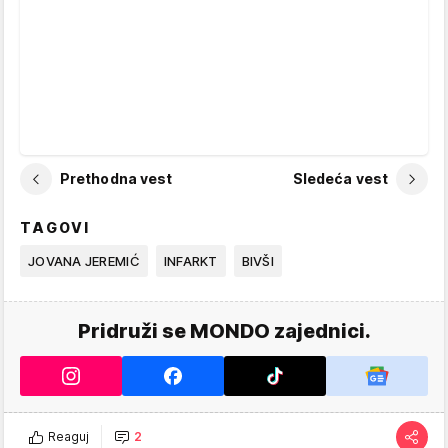
Prethodna vest
Sledeća vest
TAGOVI
JOVANA JEREMIĆ
INFARKT
BIVŠI
Pridruži se MONDO zajednici.
Reaguj
2