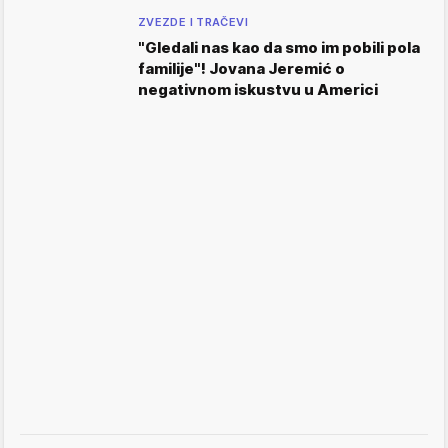
ZVEZDE I TRAČEVI
"Gledali nas kao da smo im pobili pola
familije"! Jovana Jeremić o
negativnom iskustvu u Americi