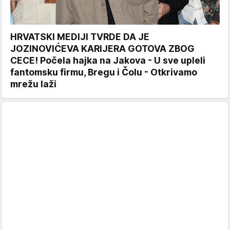
HRVATSKI MEDIJI TVRDE DA JE
JOZINOVIĆEVA KARIJERA GOTOVA ZBOG
CECE! Počela hajka na Jakova - U sve upleli
fantomsku firmu, Bregu i Čolu - Otkrivamo
mrežu laži