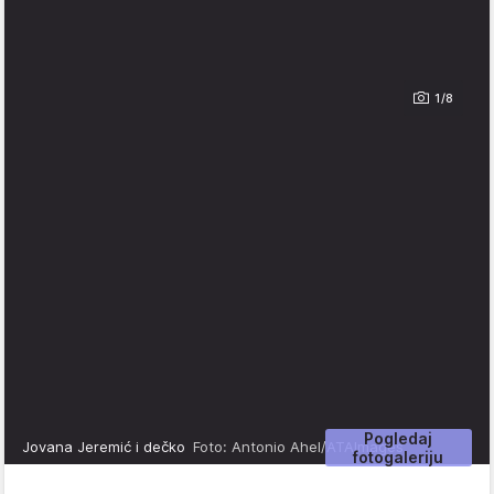
1/8
Pogledaj
Jovana Jeremić i dečko
Foto: Antonio Ahel/ATAImages
fotogaleriju