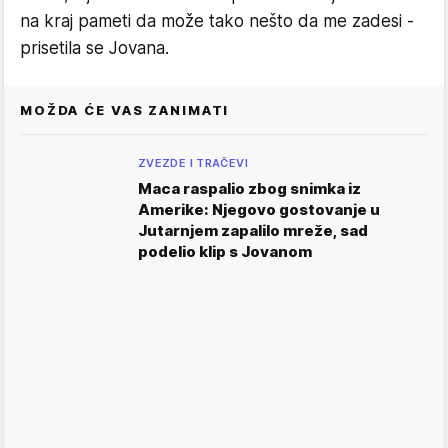
na kraj pameti da može tako nešto da me zadesi -
prisetila se Jovana.
MOŽDA ĆE VAS ZANIMATI
ZVEZDE I TRAČEVI
Maca raspalio zbog snimka iz
Amerike: Njegovo gostovanje u
Jutarnjem zapalilo mreže, sad
podelio klip s Jovanom