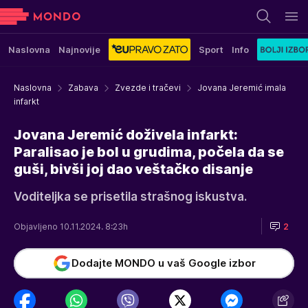
Naslovna
Najnovije
Sport
Info
Naslovna
Zabava
Zvezde i tračevi
Jovana Jeremić imala
infarkt
Jovana Jeremić doživela infarkt:
Paralisao je bol u grudima, počela da se
guši, bivši joj dao veštačko disanje
Voditeljka se prisetila strašnog iskustva.
Objavljeno 10.11.2024. 8:23h
2
Dodajte MONDO u vaš Google izbor