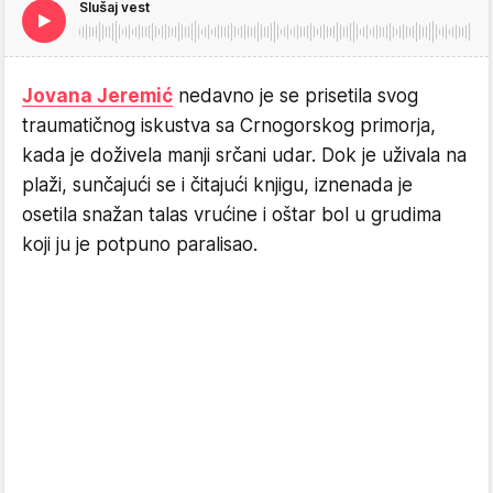
Slušaj vest
Jovana Jeremić
nedavno je se prisetila svog
traumatičnog iskustva sa Crnogorskog primorja,
kada je doživela manji srčani udar. Dok je uživala na
plaži, sunčajući se i čitajući knjigu, iznenada je
osetila snažan talas vrućine i oštar bol u grudima
koji ju je potpuno paralisao.