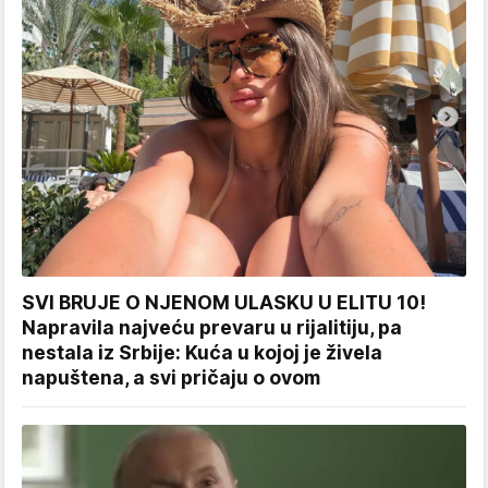
SVI BRUJE O NJENOM ULASKU U ELITU 10!
Napravila najveću prevaru u rijalitiju, pa
nestala iz Srbije: Kuća u kojoj je živela
napuštena, a svi pričaju o ovom