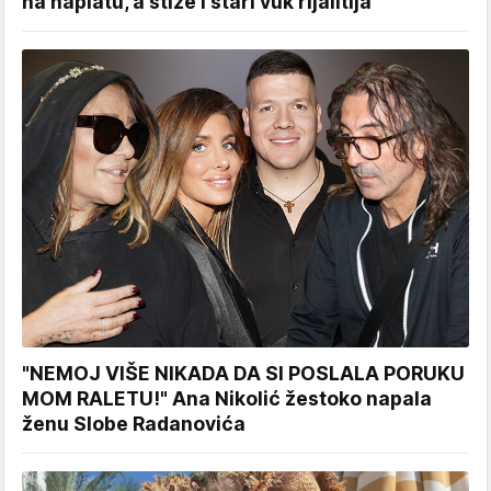
na naplatu, a stiže i stari vuk rijalitija
"NEMOJ VIŠE NIKADA DA SI POSLALA PORUKU
MOM RALETU!" Ana Nikolić žestoko napala
ženu Slobe Radanovića