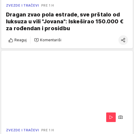
ZVEZDE I TRAČEVI
PRE 1 H
Dragan zvao pola estrade, sve prštalo od
luksuza u vili "Jovana": Iskeširao 150.000 €
za rođendan i prosidbu
Reaguj
Komentariši
ZVEZDE I TRAČEVI
PRE 1 H