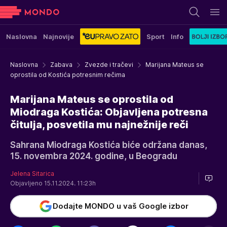
Naslovna
Najnovije
Sport
Info
Naslovna
Zabava
Zvezde i tračevi
Marijana Mateus se
oprostila od Kostića potresnim rečima
Marijana Mateus se oprostila od
Miodraga Kostića: Objavljena potresna
čitulja, posvetila mu najnežnije reči
Sahrana Miodraga Kostića biće održana danas,
15. novembra 2024. godine, u Beogradu
Jelena Sitarica
Objavljeno 15.11.2024. 11:23h
Dodajte MONDO u vaš Google izbor