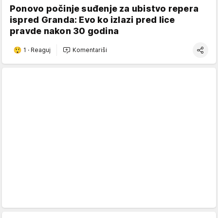
Ponovo počinje suđenje za ubistvo repera
ispred Granda: Evo ko izlazi pred lice
pravde nakon 30 godina
1
·
Reaguj
Komentariši