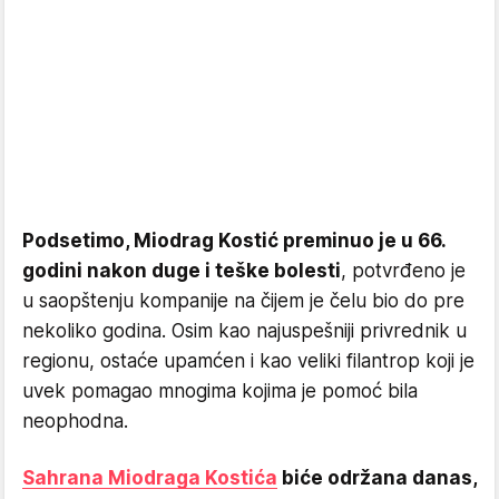
Podsetimo, Miodrag Kostić preminuo je u 66.
godini nakon duge i teške bolesti
, potvrđeno je
u saopštenju kompanije na čijem je čelu bio do pre
nekoliko godina. Osim kao najuspešniji privrednik u
regionu, ostaće upamćen i kao veliki filantrop koji je
uvek pomagao mnogima kojima je pomoć bila
neophodna.
Sahrana Miodraga Kostića
biće održana danas,