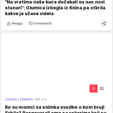
"Na vratima naše kuće dočekali su nas novi
stanari": Glumica izbegla iz Knina pa otkrila
kakve je užase videla
Reaguj
Komentariši
ZVEZDE I TRAČEVI
PRE 4 H
Ko su momci sa snimka svadbe o kom bruji
Srbija? Razgovarali smo sa rokerima koji su