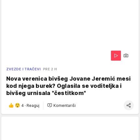
ZVEZDE I TRAČEVI
PRE 2 H
Nova verenica bivšeg Jovane Jeremić mesi
kod njega burek? Oglasila se voditeljka i
bivšeg urnisala "čestitkom"
4
·
Reaguj
Komentariši