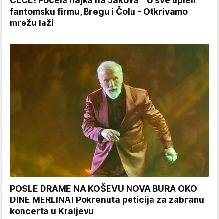
CECE! Počela hajka na Jakova - U sve upleli
fantomsku firmu, Bregu i Čolu - Otkrivamo
mrežu laži
POSLE DRAME NA KOŠEVU NOVA BURA OKO
DINE MERLINA! Pokrenuta peticija za zabranu
koncerta u Kraljevu