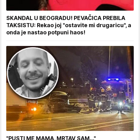
SKANDAL U BEOGRADU! PEVAČICA PREBILA
TAKSISTU: Rekao joj "ostavite mi drugaricu", a
onda je nastao potpuni haos!
"PUSTI ME MAMA, MRTAV SAM..."