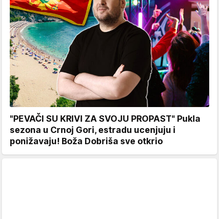
"PEVAČI SU KRIVI ZA SVOJU PROPAST" Pukla
sezona u Crnoj Gori, estradu ucenjuju i
ponižavaju! Boža Dobriša sve otkrio