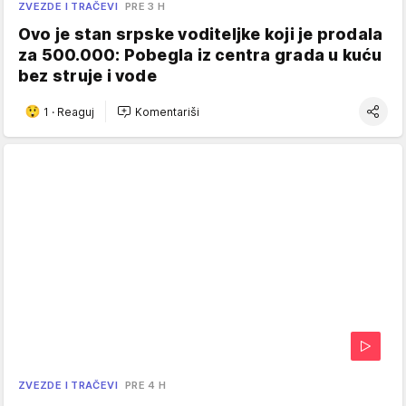
ZVEZDE I TRAČEVI
PRE 3 H
Ovo je stan srpske voditeljke koji je prodala
za 500.000: Pobegla iz centra grada u kuću
bez struje i vode
1
·
Reaguj
Komentariši
ZVEZDE I TRAČEVI
PRE 4 H