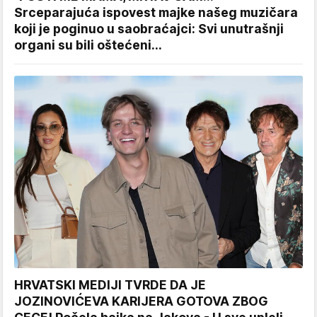
Srceparajuća ispovest majke našeg muzičara
koji je poginuo u saobraćajci: Svi unutrašnji
organi su bili oštećeni...
HRVATSKI MEDIJI TVRDE DA JE
JOZINOVIĆEVA KARIJERA GOTOVA ZBOG