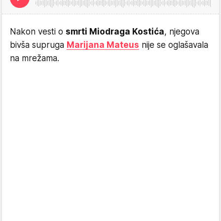
Nakon vesti o
smrti Miodraga Kostića
, njegova
bivša supruga
Marijana Mateus
nije se oglašavala
na mrežama.