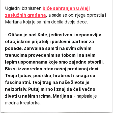
Ugledni biznismen
biće sahranjen u Aleji
zaslužnih građana
, a sada se od njega oprostila i
Marijana koja je sa njim dobila dvoje dece.
-
Otišao je naš Kole, jedinstven i neponovljiv
otac, iskren prijatelj i poslovni partner za
pobede. Zahvalna sam ti na svim divnim
trenucima provedenim sa tobom i na svim
lepim uspomenama koje smo zajedno stvorili.
Bio si izvanredan otac našoj predivnoj deci.
Tvoja ljubav, podrška, hrabrost i snaga su
fascinantni. Tvoj trag na naše živote je
neizbrisiv. Putuj mirno i znaj da ćeš večno
živeti u našim srcima. Marijana
- napisala je
modna kreatorka.