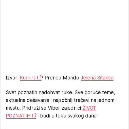
Izvor:
Kurir.rs
/ Preneo Mondo
Jelena Sitarica
Svet poznatih nadohvat ruke. Sve goruće teme,
aktuelna dešavanja i najsočniji tračevi na jednom
mestu. Pridruži se Viber zajednici
ŽIVOT
POZNATIH
i budi u toku svakog dana!