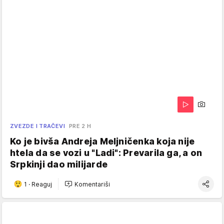
ZVEZDE I TRAČEVI
PRE 2 H
Ko je bivša Andreja Meljničenka koja nije
htela da se vozi u "Ladi": Prevarila ga, a on
Srpkinji dao milijarde
1
·
Reaguj
Komentariši