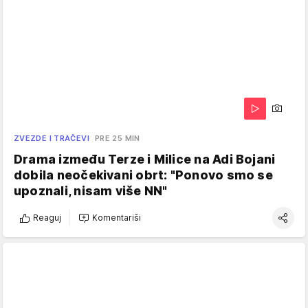
ZVEZDE I TRAČEVI
PRE 25 MIN
Drama između Terze i Milice na Adi Bojani
dobila neočekivani obrt: "Ponovo smo se
upoznali, nisam više NN"
Reaguj
Komentariši