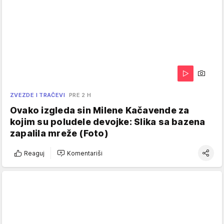
ZVEZDE I TRAČEVI
PRE 2 H
Ovako izgleda sin Milene Kačavende za
kojim su poludele devojke: Slika sa bazena
zapalila mreže (Foto)
Reaguj
Komentariši