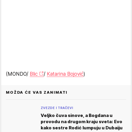
(MONDO/
Blic
/
Katarina Bojović
)
MOŽDA ĆE VAS ZANIMATI
ZVEZDE I TRAČEVI
Veljko čuva sinove, a Bogdana u
provodu na drugom kraju sveta: Evo
kako sestre Rodić lumpuju u Dubaiju