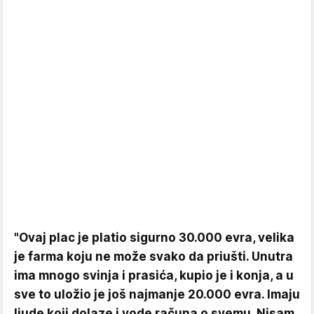
"Ovaj plac je platio sigurno 30.000 evra, velika
je farma koju ne može svako da priušti. Unutra
ima mnogo svinja i prasića, kupio je i konja, a u
sve to uložio je još najmanje 20.000 evra. Imaju
ljude koji dolaze i vode računa o svemu. Nisam