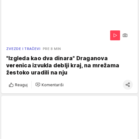
ZVEZDE I TRAČEVI
PRE 8 MIN
"Izgleda kao dva dinara" Draganova
verenica izvukla deblji kraj, na mrežama
žestoko uradili na nju
Reaguj
Komentariši