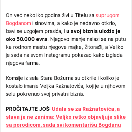
On već nekoliko godina živi u Titelu sa
suprugom
Bogdanom
i sinovima, a kako je nedavno otkrio,
bavi se uzgojem prasića, i
u svoj biznis uložio je
oko 50.000 evra
. Njegovo imanje nalazi se na putu
ka rodnom mestu njegove majke, Žitorađi, a Veljko
je sada na svom Instagramu pokazao kako izgleda
njegova farma.
Komšije iz sela Stara Božurna su otkrile i koliko je
koštalo imanje Veljka Ražnatovića, koji je u njihovom
selu pokrenuo svoj privatni biznis.
PROČITAJTE JOŠ:
Udala se za Ražnatovića, a
slava je ne zanima: Veljko retko objavljuje slike
sa porodicom, sada svi komentarišu Bogdanu