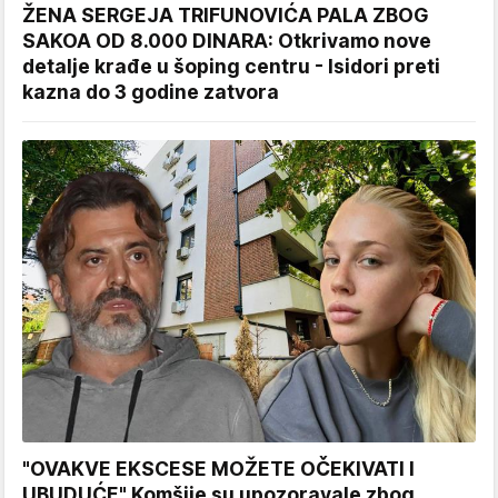
ŽENA SERGEJA TRIFUNOVIĆA PALA ZBOG
SAKOA OD 8.000 DINARA: Otkrivamo nove
detalje krađe u šoping centru - Isidori preti
kazna do 3 godine zatvora
"OVAKVE EKSCESE MOŽETE OČEKIVATI I
UBUDUĆE" Komšije su upozoravale zbog