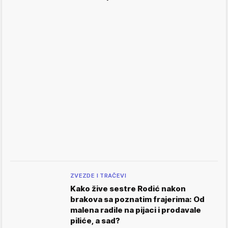
ZVEZDE I TRAČEVI
Kako žive sestre Rodić nakon
brakova sa poznatim frajerima: Od
malena radile na pijaci i prodavale
piliće, a sad?