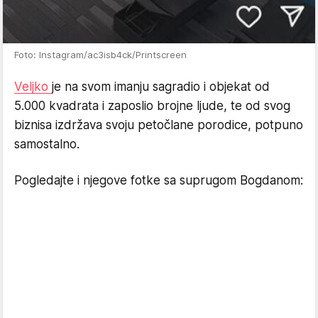
Foto: Instagram/ac3isb4ck/Printscreen
Veljko
je na svom imanju sagradio i objekat od
5.000 kvadrata i zaposlio brojne ljude, te od svog
biznisa izdržava svoju petočlane porodice, potpuno
samostalno.
Pogledajte i njegove fotke sa suprugom Bogdanom: