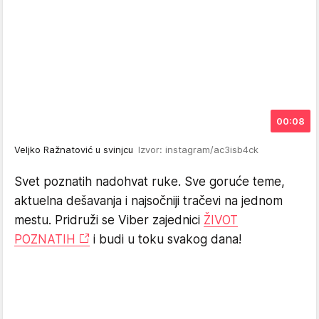
00:08
Veljko Ražnatović u svinjcu
Izvor: instagram/ac3isb4ck
Svet poznatih nadohvat ruke. Sve goruće teme,
aktuelna dešavanja i najsočniji tračevi na jednom
mestu. Pridruži se Viber zajednici
ŽIVOT
POZNATIH
i budi u toku svakog dana!