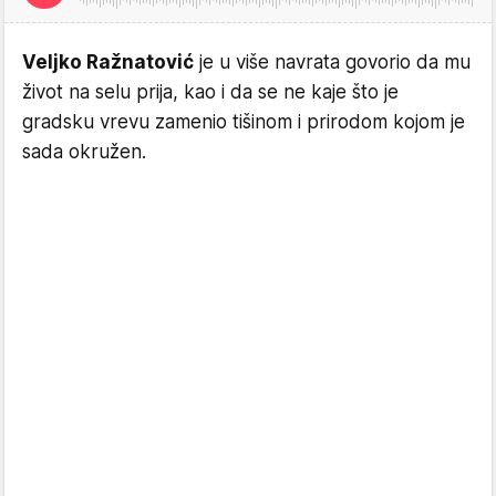
Veljko Ražnatović
je u više navrata govorio da mu
život na selu prija, kao i da se ne kaje što je
gradsku vrevu zamenio tišinom i prirodom kojom je
sada okružen.