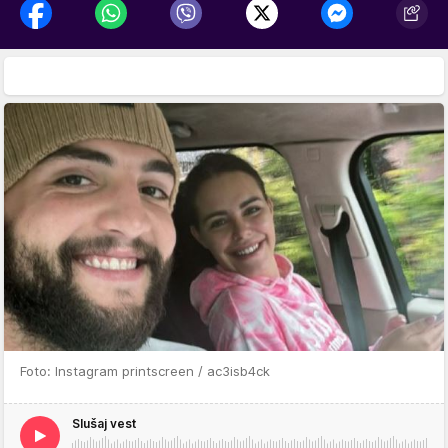
Foto: Instagram printscreen / ac3isb4ck
Slušaj vest