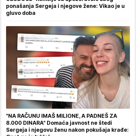
ponašanja Sergeja i njegove žene: Vikao je u
gluvo doba
"NA RAČUNU IMAŠ MILIONE, A PADNEŠ ZA
8.000 DINARA" Domaća javnost ne štedi
Sergeja i njegovu ženu nakon pokušaja krađe: