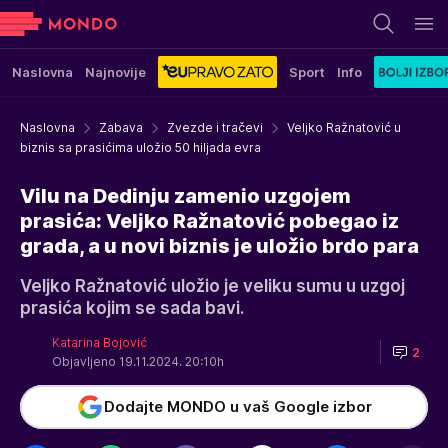
Naslovna
Najnovije
Sport
Info
Naslovna
Zabava
Zvezde i tračevi
Veljko Ražnatović u
biznis sa prasićima uložio 50 hiljada evra
Vilu na Dedinju zamenio uzgojem
prasića: Veljko Ražnatović pobegao iz
grada, a u novi biznis je uložio brdo para
Veljko Ražnatović uložio je veliku sumu u uzgoj
prasića kojim se sada bavi.
Katarina Bojović
2
Objavljeno 19.11.2024. 20:10h
Dodajte MONDO u vaš Google izbor