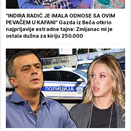
"INDIRA RADIĆ JE IMALA ODNOSE SA OVIM
PEVAČEM U KAFANI" Gazda iz Beča otkrio
najprljavije estradne tajne: Zmijanac mi je
ostala dužna za kiriju 250.000