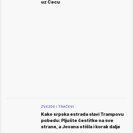
uz Cecu
ZVEZDE I TRAČEVI
Kako srpska estrada slavi Trampovu
pobedu: Pljušte čestitke na sve
strane, a Jovana otišla i korak dalje