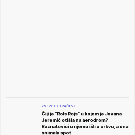
ZVEZDE I TRAČEVI
Čiji je "Rols Rojs" u kojem je Jovana
Jeremić otišla na aerodrom?
Ražnatovići u njemu išli u crkvu, a ona
snimala spot