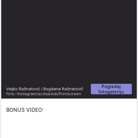
Pogledaj
Veljko Ražnatović i Bogdana Ražnatovič
fotogaleriju
Foto: Instagram/ac3isb4ck/Printscreen
BONUS VIDEO: