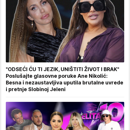
"ODSEĆI ĆU TI JEZIK, UNIŠTITI ŽIVOT I BRAK"
Poslušajte glasovne poruke Ane Nikolić:
Besna i nezaustavljiva uputila brutalne uvrede
i pretnje Slobinoj Jeleni