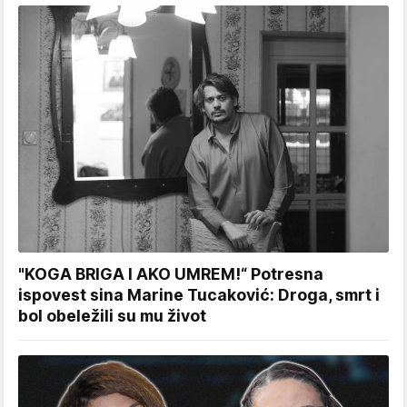
"KOGA BRIGA I AKO UMREM!“ Potresna
ispovest sina Marine Tucaković: Droga, smrt i
bol obeležili su mu život