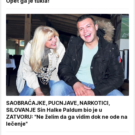
Opet ga je tukla!
SAOBRAĆAJKE, PUCNJAVE, NARKOTICI,
SILOVANJE Sin Halke Paldum bio je u
ZATVORU: "Ne želim da ga vidim dok ne ode na
lečenje"