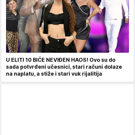
U ELITI 10 BIĆE NEVIĐEN HAOS! Ovo su do
sada potvrđeni učesnici, stari računi dolaze
na naplatu, a stiže i stari vuk rijalitija