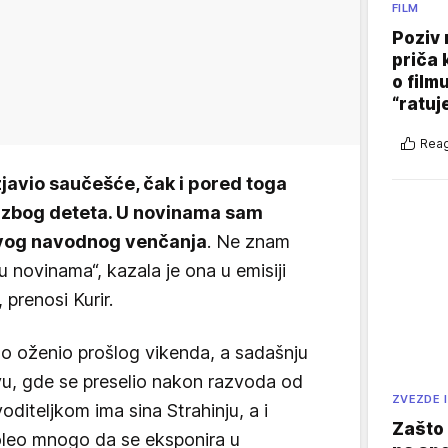
FILM
Poziv 
priča 
o film
“ratuj
Reag
izjavio saučešće, čak i pored toga
 zbog deteta. U novinama sam
ovog navodnog venčanja
. Ne znam
u novinama“, kazala je ona u emisiji
 prenosi Kurir.
o oženio prošlog vikenda, a sadašnju
u, gde se preselio nakon razvoda od
ZVEZDE I
voditeljkom ima sina Strahinju, a i
Zašto 
oleo mnogo da se eksponira u