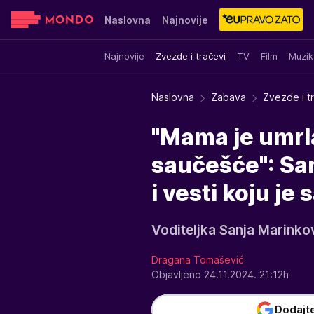
Naslovna
Najnovije
Najnovije
Zvezde i tračevi
TV
Film
Muzik
Sensa
Stvar ukusa
Yumama
Naslovna
Zabava
Zvezde i t
"Mama je umrla,
saučešće": Sa
i vesti koju je
Voditeljka Sanja Marinko
Dragana Tomašević
Objavljeno 24.11.2024. 21:12h
Dodajt