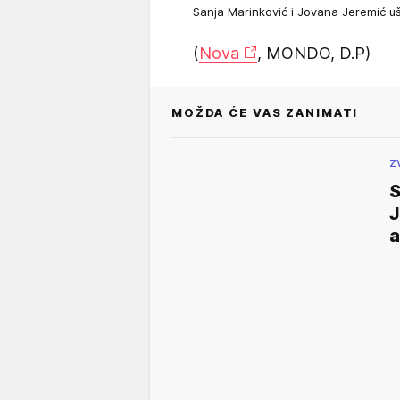
Sanja Marinković i Jovana Jeremić uš
(
Nova
, MONDO, D.P)
MOŽDA ĆE VAS ZANIMATI
Z
S
J
a