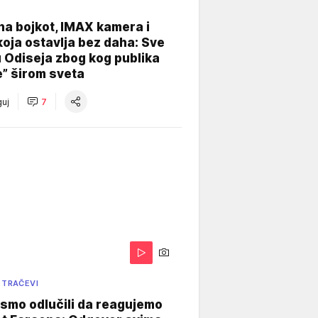
na bojkot, IMAX kamera i
koja ostavlja bez daha: Sve
u Odiseja zbog kog publika
e” širom sveta
uj
7
 TRAČEVI
smo odlučili da reagujemo