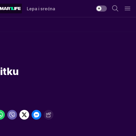
Lepa i srećna
itku