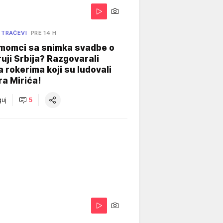
 TRAČEVI
PRE 14 H
 momci sa snimka svadbe o
uji Srbija? Razgovarali
 rokerima koji su ludovali
ra Mirića!
uj
5