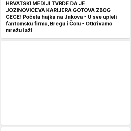
HRVATSKI MEDIJI TVRDE DA JE
JOZINOVIĆEVA KARIJERA GOTOVA ZBOG
CECE! Počela hajka na Jakova - U sve upleli
fantomsku firmu, Bregu i Čolu - Otkrivamo
mrežu laži