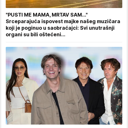
"PUSTI ME MAMA, MRTAV SAM..."
Srceparajuća ispovest majke našeg muzičara
koji je poginuo u saobraćajci: Svi unutrašnji
organi su bili oštećeni...