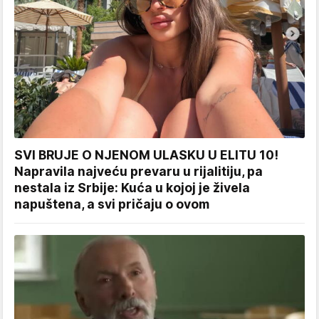
SVI BRUJE O NJENOM ULASKU U ELITU 10!
Napravila najveću prevaru u rijalitiju, pa
nestala iz Srbije: Kuća u kojoj je živela
napuštena, a svi pričaju o ovom