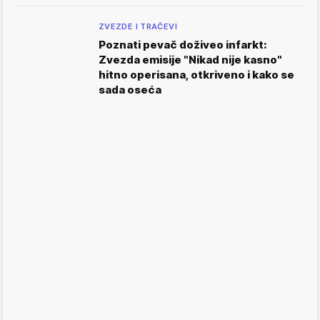
ZVEZDE I TRAČEVI
Poznati pevač doživeo infarkt:
Zvezda emisije "Nikad nije kasno"
hitno operisana, otkriveno i kako se
sada oseća