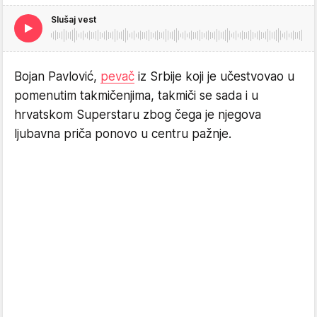
Slušaj vest
Bojan Pavlović,
pevač
iz Srbije koji je učestvovao u
pomenutim takmičenjima, takmiči se sada i u
hrvatskom Superstaru zbog čega je njegova
ljubavna priča ponovo u centru pažnje.