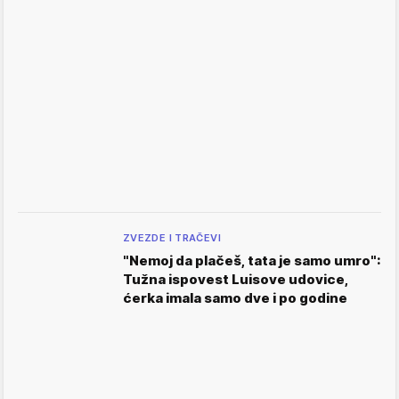
ZVEZDE I TRAČEVI
"Nemoj da plačeš, tata je samo umro":
Tužna ispovest Luisove udovice,
ćerka imala samo dve i po godine