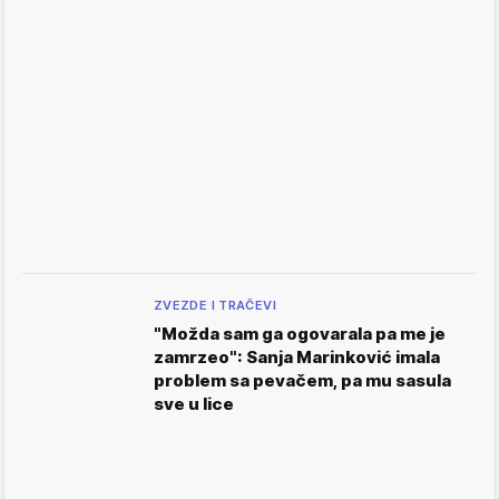
ZVEZDE I TRAČEVI
"Možda sam ga ogovarala pa me je
zamrzeo": Sanja Marinković imala
problem sa pevačem, pa mu sasula
sve u lice