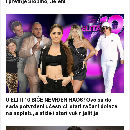
i pretnje Slobinoj Jeleni
U ELITI 10 BIĆE NEVIĐEN HAOS! Ovo su do
sada potvrđeni učesnici, stari računi dolaze
na naplatu, a stiže i stari vuk rijalitija