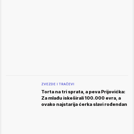
ZVEZDE I TRAČEVI
Torta na tri sprata, a peva Prijovićka:
Za mlađu iskeširali 100.000 evra, a
ovako najstarija ćerka slavi rođendan