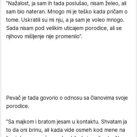
"Nažalost, ja sam ih tada poslušao, nisam želeo, ali
sam bio nateran. Mnogo mi je teško kada pričam o
tome. Uskratili su mi nju, a ja sam je voleo mnogo.
Sada nisam pod velikim uticajem porodice, ali se
njihovo mišljenje nije promenilo".
Pevač je tada govorio o odnosu sa članovima svoje
porodice.
"Sa majkom i bratom jesam u kontaktu. Shvatam ja
to da oni brinu, ali kada vide osmeh kod mene na