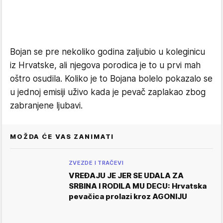
Bojan se pre nekoliko godina zaljubio u koleginicu
iz Hrvatske, ali njegova porodica je to u prvi mah
oštro osudila. Koliko je to Bojana bolelo pokazalo se
u jednoj emisiji uživo kada je pevač zaplakao zbog
zabranjene ljubavi.
MOŽDA ĆE VAS ZANIMATI
ZVEZDE I TRAČEVI
VREĐAJU JE JER SE UDALA ZA
SRBINA I RODILA MU DECU: Hrvatska
pevačica prolazi kroz AGONIJU