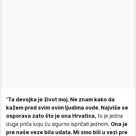
"
Ta devojka je život moj. Ne znam kako da
kažem pred svim ovim ljudima ovde. Najviše se
osporava zato što je ona Hrvatica,
to je jedna
duga priča koju ću sigurno ispričati jednom.
Ona je
pre naše veze bila udata. Mi smo bili u vezi pre