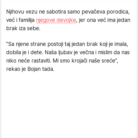
Njihovu vezu ne sabotira samo pevačeva porodica,
već i familija
njegove devojke
, jer ona već ima jedan
brak iza sebe.
"Sa njene strane postoji taj jedan brak koji je imala,
dobila je i dete. Naša ljubav je večna i mislim da nas
niko neće rastaviti. Mi smo krojači naše sreće",
rekao je Bojan tada.