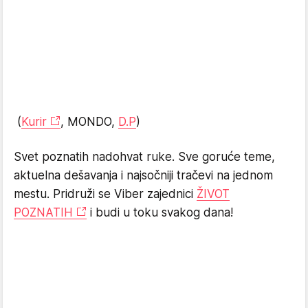
(
Kurir
, MONDO,
D.P
)
Svet poznatih nadohvat ruke. Sve goruće teme,
aktuelna dešavanja i najsočniji tračevi na jednom
mestu. Pridruži se Viber zajednici
ŽIVOT
POZNATIH
i budi u toku svakog dana!