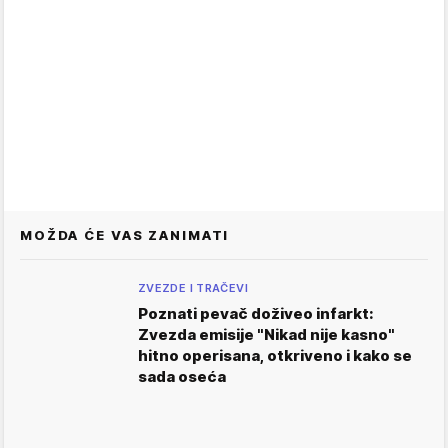
MOŽDA ĆE VAS ZANIMATI
ZVEZDE I TRAČEVI
Poznati pevač doživeo infarkt:
Zvezda emisije "Nikad nije kasno"
hitno operisana, otkriveno i kako se
sada oseća