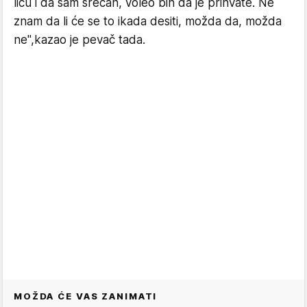
licu i da sam srećan, voleo bih da je prihvate. Ne
znam da li će se to ikada desiti, možda da, možda
ne",kazao je pevač tada.
MOŽDA ĆE VAS ZANIMATI