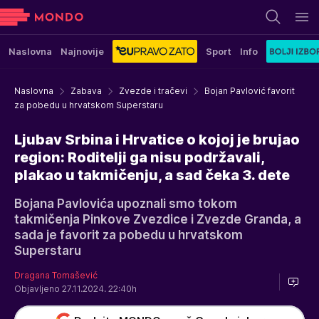
Naslovna
Najnovije
Sport
Info
Naslovna
Zabava
Zvezde i tračevi
Bojan Pavlović favorit
za pobedu u hrvatskom Superstaru
Ljubav Srbina i Hrvatice o kojoj je brujao
region: Roditelji ga nisu podržavali,
plakao u takmičenju, a sad čeka 3. dete
Bojana Pavlovića upoznali smo tokom
takmičenja Pinkove Zvezdice i Zvezde Granda, a
sada je favorit za pobedu u hrvatskom
Superstaru
Dragana Tomašević
Objavljeno 27.11.2024. 22:40h