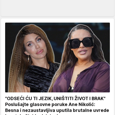
"ODSEĆI ĆU TI JEZIK, UNIŠTITI ŽIVOT I BRAK"
Poslušajte glasovne poruke Ane Nikolić:
Besna i nezaustavljiva uputila brutalne uvrede