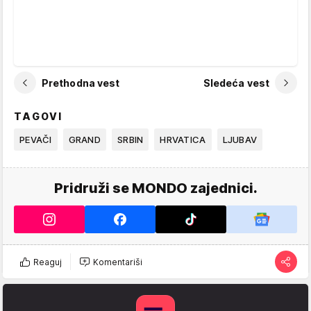
Prethodna vest
Sledeća vest
TAGOVI
PEVAČI
GRAND
SRBIN
HRVATICA
LJUBAV
Pridruži se MONDO zajednici.
Reaguj
Komentariši