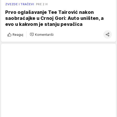
ZVEZDE I TRAČEVI
PRE 2 H
Prvo oglašavanje Tee Tairović nakon
saobraćajke u Crnoj Gori: Auto uništen, a
evo u kakvom je stanju pevačica
Reaguj
Komentariši