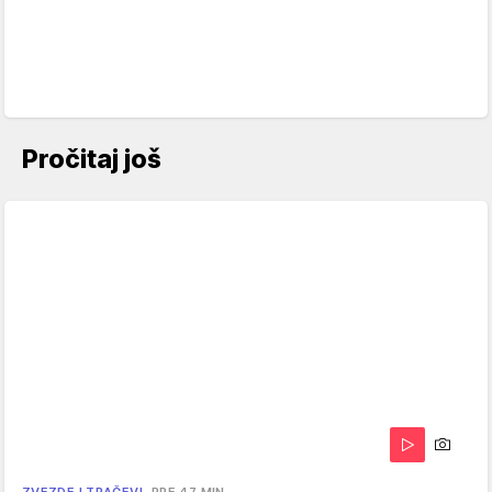
Pročitaj još
ZVEZDE I TRAČEVI
PRE 47 MIN