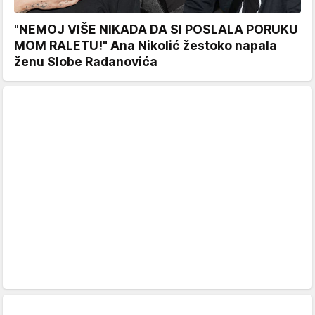
"NEMOJ VIŠE NIKADA DA SI POSLALA PORUKU
MOM RALETU!" Ana Nikolić žestoko napala
ženu Slobe Radanovića