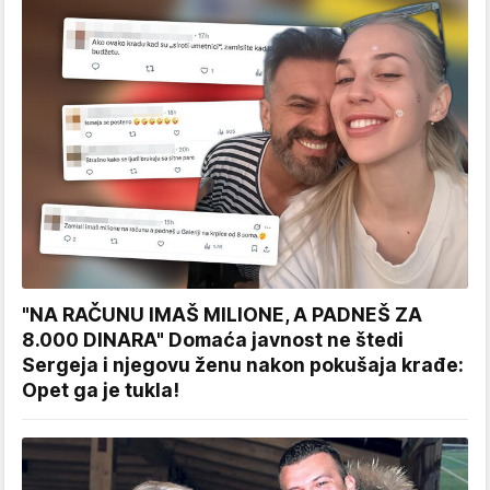
"NA RAČUNU IMAŠ MILIONE, A PADNEŠ ZA
8.000 DINARA" Domaća javnost ne štedi
Sergeja i njegovu ženu nakon pokušaja krađe:
Opet ga je tukla!