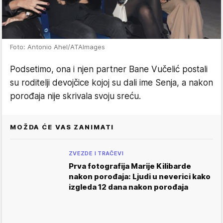
Foto: Antonio Ahel/ATAImages
Podsetimo, ona i njen partner Bane Vučelić postali
su roditelji devojčice kojoj su dali ime Senja, a nakon
porođaja nije skrivala svoju sreću.
MOŽDA ĆE VAS ZANIMATI
ZVEZDE I TRAČEVI
Prva fotografija Marije Kilibarde
nakon porođaja: Ljudi u neverici kako
izgleda 12 dana nakon porođaja