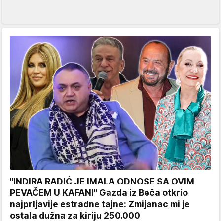
"INDIRA RADIĆ JE IMALA ODNOSE SA OVIM
PEVAČEM U KAFANI" Gazda iz Beča otkrio
najprljavije estradne tajne: Zmijanac mi je
ostala dužna za kiriju 250.000