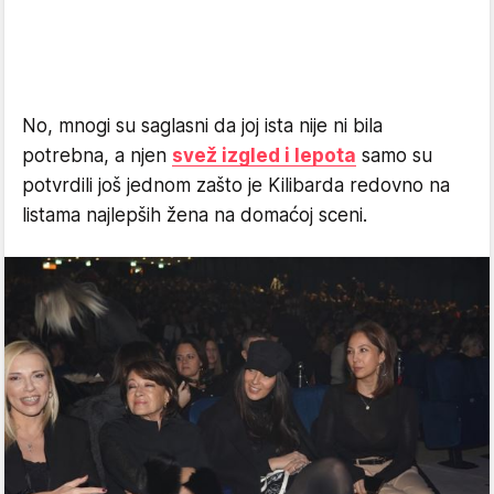
No, mnogi su saglasni da joj ista nije ni bila
potrebna, a njen
svež izgled i lepota
samo su
potvrdili još jednom zašto je Kilibarda redovno na
listama najlepših žena na domaćoj sceni.