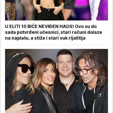
U ELITI 10 BIĆE NEVIĐEN HAOS! Ovo su do
sada potvrđeni učesnici, stari računi dolaze
na naplatu, a stiže i stari vuk rijalitija