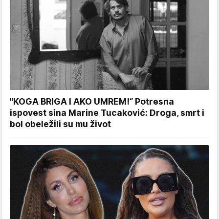
"KOGA BRIGA I AKO UMREM!“ Potresna
ispovest sina Marine Tucaković: Droga, smrt i
bol obeležili su mu život