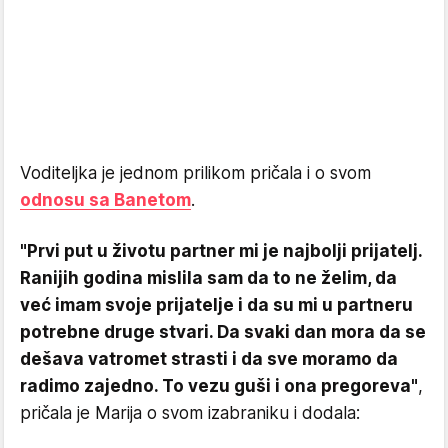
Voditeljka je jednom prilikom pričala i o svom
odnosu sa Banetom
.
"Prvi put u životu partner mi je najbolji prijatelj.
Ranijih godina mislila sam da to ne želim, da
već imam svoje prijatelje i da su mi u partneru
potrebne druge stvari. Da svaki dan mora da se
dešava vatromet strasti i da sve moramo da
radimo zajedno. To vezu guši i ona pregoreva"
,
pričala je Marija o svom izabraniku i dodala: