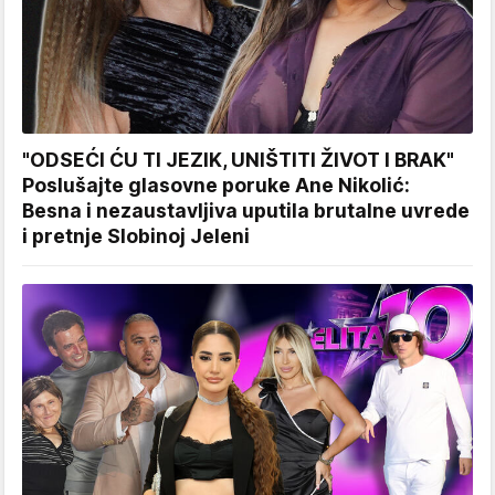
"ODSEĆI ĆU TI JEZIK, UNIŠTITI ŽIVOT I BRAK"
Poslušajte glasovne poruke Ane Nikolić:
Besna i nezaustavljiva uputila brutalne uvrede
i pretnje Slobinoj Jeleni