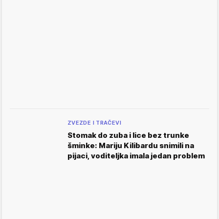
ZVEZDE I TRAČEVI
Stomak do zuba i lice bez trunke
šminke: Mariju Kilibardu snimili na
pijaci, voditeljka imala jedan problem