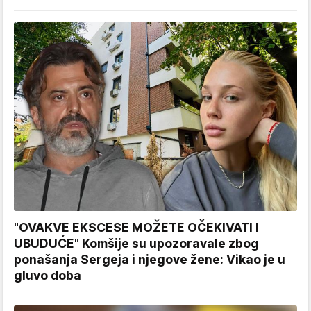
"OVAKVE EKSCESE MOŽETE OČEKIVATI I
UBUDUĆE" Komšije su upozoravale zbog
ponašanja Sergeja i njegove žene: Vikao je u
gluvo doba