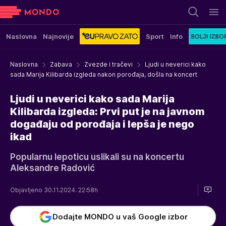
Naslovna
Najnovije
Sport
Info
Naslovna
Zabava
Zvezde i tračevi
Ljudi u neverici kako
sada Marija Kilibarda izgleda nakon porođaja, došla na koncert
Ljudi u neverici kako sada Marija
Kilibarda izgleda: Prvi put je na javnom
događaju od porođaja i lepša je nego
ikad
Popularnu lepoticu uslikali su na koncertu
Aleksandre Radović
Objavljeno 30.11.2024. 22:58h
Dodajte MONDO u vaš Google izbor