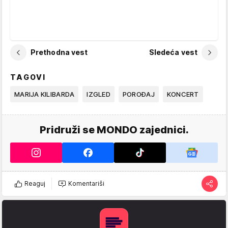
Prethodna vest
Sledeća vest
TAGOVI
MARIJA KILIBARDA
IZGLED
POROĐAJ
KONCERT
Pridruži se MONDO zajednici.
Reaguj
Komentariši