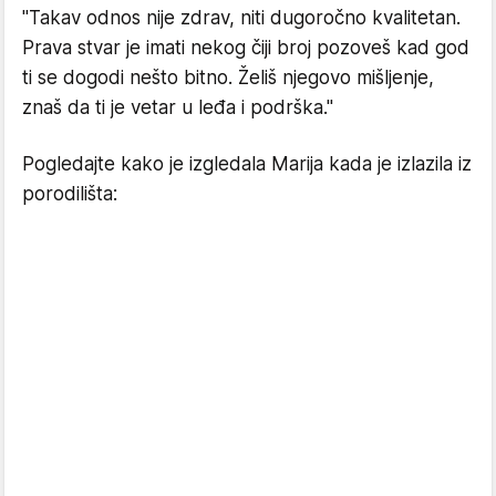
"Takav odnos nije zdrav, niti dugoročno kvalitetan.
Prava stvar je imati nekog čiji broj pozoveš kad god
ti se dogodi nešto bitno. Želiš njegovo mišljenje,
znaš da ti je vetar u leđa i podrška."
Pogledajte kako je izgledala Marija kada je izlazila iz
porodilišta: