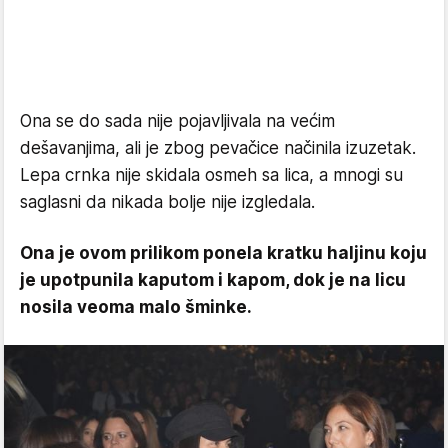
Ona se do sada nije pojavljivala na većim
dešavanjima, ali je zbog pevačice načinila izuzetak.
Lepa crnka nije skidala osmeh sa lica, a mnogi su
saglasni da nikada bolje nije izgledala.
Ona je ovom prilikom ponela kratku haljinu koju
je upotpunila kaputom i kapom, dok je na licu
nosila veoma malo šminke.