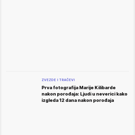
ZVEZDE I TRAČEVI
Prva fotografija Marije Kilibarde
nakon porođaja: Ljudi u neverici kako
izgleda 12 dana nakon porođaja