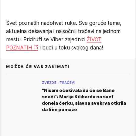
Svet poznatih nadohvat ruke. Sve goruće teme,
aktuelna dešavanja i najsočniji tračevi na jednom
mestu. Pridruži se Viber zajednici
ŽIVOT
POZNATIH
i budi u toku svakog dana!
MOŽDA ĆE VAS ZANIMATI
ZVEZDE I TRAČEVI
"Nisam očekivala da će se Bane
snaći": Marija Kilibarda na svet
donela ćerku, slavna svekrva otkrila
da li im pomaže