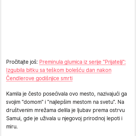
Pročitajte još:
Preminula glumica iz serije "Prijatelji":
Izgubila bitku sa teškom bolešću dan nakon
Čendlerove godišnjice smrti
Kamila je često posećivala ovo mesto, nazivajući ga
svojim "domom" i "najlepšim mestom na svetu". Na
društvenim mrežama delila je ljubav prema ostrvu
Samui, gde je uživala u njegovoj prirodnoj lepoti i
miru.