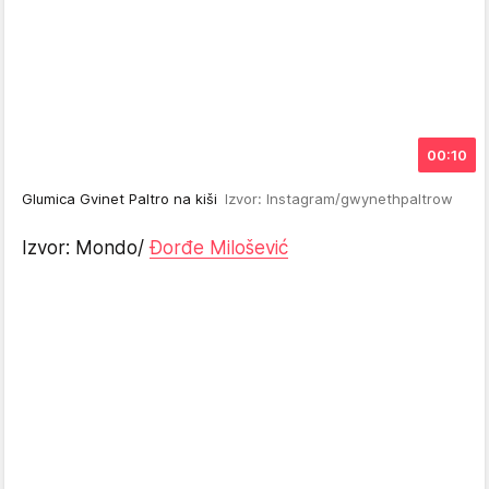
00:10
Glumica Gvinet Paltro na kiši
Izvor: Instagram/gwynethpaltrow
Izvor: Mondo/
Đorđe Milošević