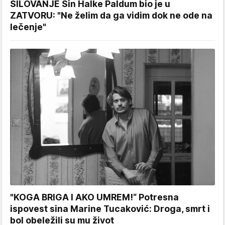
SILOVANJE Sin Halke Paldum bio je u
ZATVORU: "Ne želim da ga vidim dok ne ode na
lečenje"
"KOGA BRIGA I AKO UMREM!“ Potresna
ispovest sina Marine Tucaković: Droga, smrt i
bol obeležili su mu život