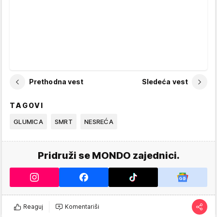
Prethodna vest
Sledeća vest
TAGOVI
GLUMICA
SMRT
NESREĆA
Pridruži se MONDO zajednici.
Reaguj
Komentariši