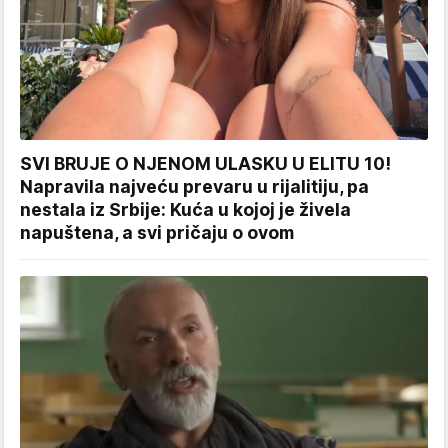
SVI BRUJE O NJENOM ULASKU U ELITU 10!
Napravila najveću prevaru u rijalitiju, pa
nestala iz Srbije: Kuća u kojoj je živela
napuštena, a svi pričaju o ovom