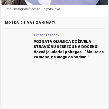
Foto: instagram/Kamilla Belyatskaya
MOŽDA ĆE VAS ZANIMATI
ZVEZDE I TRAČEVI
POZNATA GLUMICA DOŽIVELA
STRAVIČNU NESREĆU NA DOČEKU!
Vozač je udario i pobegao - "Molite se
za mene, ne mogu da hodam!"