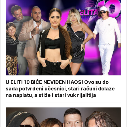
U ELITI 10 BIĆE NEVIĐEN HAOS! Ovo su do
sada potvrđeni učesnici, stari računi dolaze
na naplatu, a stiže i stari vuk rijalitija