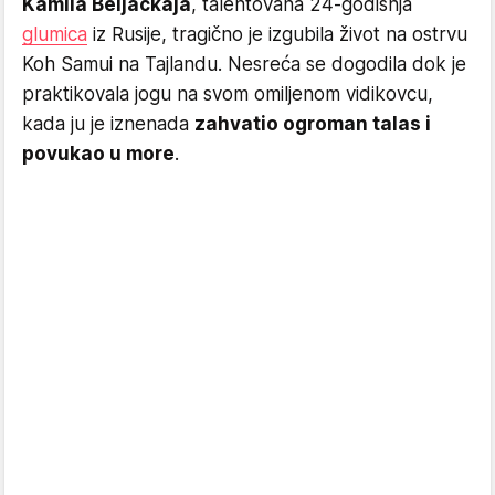
Kamila Beljackaja
, talentovana 24-godišnja
glumica
iz Rusije, tragično je izgubila život na ostrvu
Koh Samui na Tajlandu. Nesreća se dogodila dok je
praktikovala jogu na svom omiljenom vidikovcu,
kada ju je iznenada
zahvatio ogroman talas i
povukao u more
.