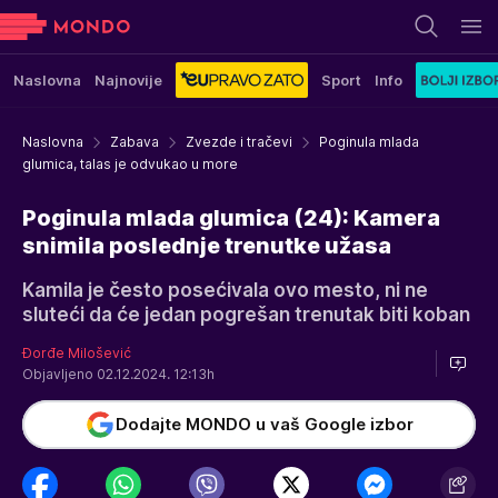
Naslovna
Najnovije
Sport
Info
Naslovna
Zabava
Zvezde i tračevi
Poginula mlada
glumica, talas je odvukao u more
Poginula mlada glumica (24): Kamera
snimila poslednje trenutke užasa
Kamila je često posećivala ovo mesto, ni ne
sluteći da će jedan pogrešan trenutak biti koban
Đorđe Milošević
Objavljeno 02.12.2024. 12:13h
Dodajte MONDO u vaš Google izbor