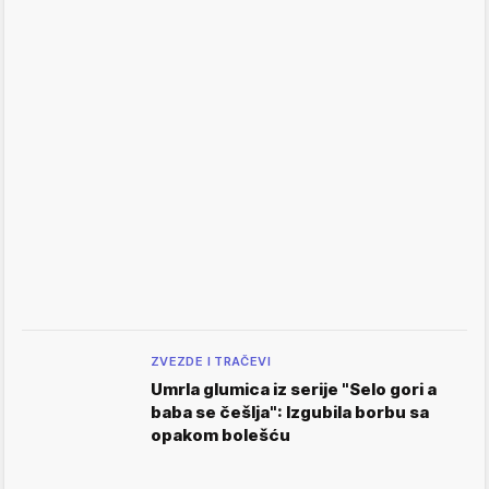
ZVEZDE I TRAČEVI
Umrla glumica iz serije "Selo gori a
baba se češlja": Izgubila borbu sa
opakom bolešću