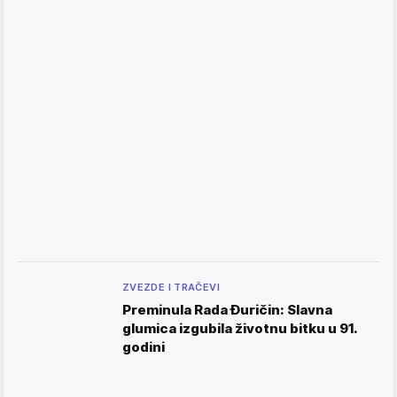
ZVEZDE I TRAČEVI
Preminula Rada Đuričin: Slavna
glumica izgubila životnu bitku u 91.
godini