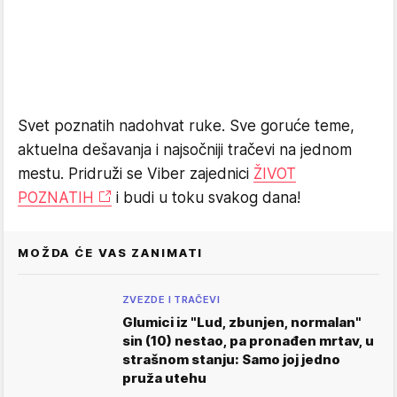
Svet poznatih nadohvat ruke. Sve goruće teme,
aktuelna dešavanja i najsočniji tračevi na jednom
mestu. Pridruži se Viber zajednici
ŽIVOT
POZNATIH
i budi u toku svakog dana!
MOŽDA ĆE VAS ZANIMATI
ZVEZDE I TRAČEVI
Glumici iz "Lud, zbunjen, normalan"
sin (10) nestao, pa pronađen mrtav, u
strašnom stanju: Samo joj jedno
pruža utehu