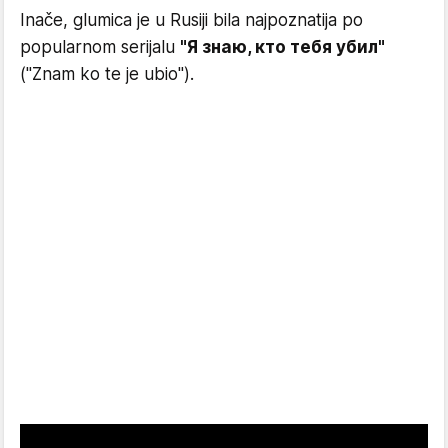
Inače, glumica je u Rusiji bila najpoznatija po
popularnom serijalu
"Я знаю, кто тебя убил"
("Znam ko te je ubio").