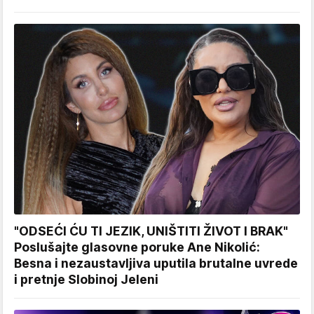
"ODSEĆI ĆU TI JEZIK, UNIŠTITI ŽIVOT I BRAK"
Poslušajte glasovne poruke Ane Nikolić:
Besna i nezaustavljiva uputila brutalne uvrede
i pretnje Slobinoj Jeleni