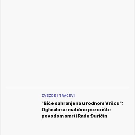
ZVEZDE I TRAČEVI
"Biće sahranjena u rodnom Vršcu":
Oglasilo se matično pozorište
povodom smrti Rade Đuričin