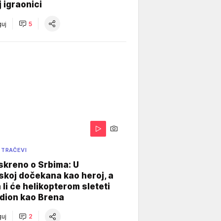
j igraonici
uj
5
 TRAČEVI
skreno o Srbima: U
koj dočekana kao heroj, a
 li će helikopterom sleteti
dion kao Brena
uj
2