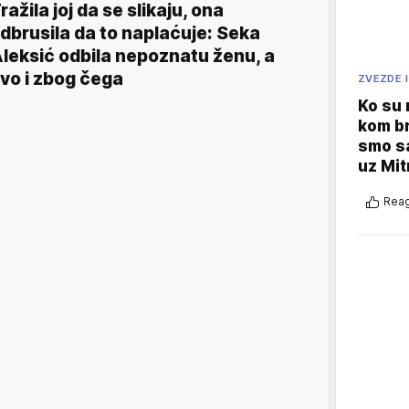
ražila joj da se slikaju, ona
dbrusila da to naplaćuje: Seka
leksić odbila nepoznatu ženu, a
vo i zbog čega
ZVEZDE I
Ko su
kom br
smo sa
uz Mit
Reag