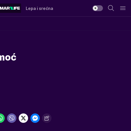
Lepa i srećna
omoć