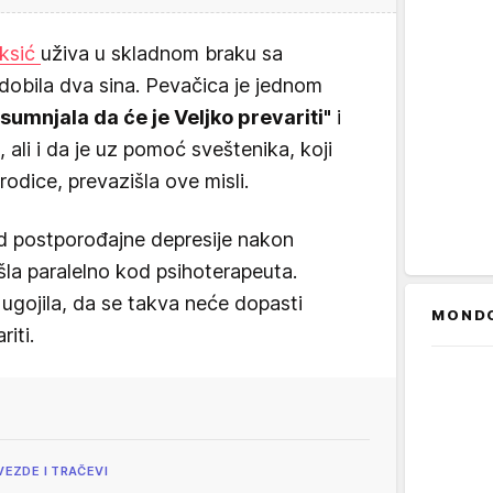
eksić
uživa u skladnom braku sa
 dobila dva sina. Pevačica je jednom
"sumnjala da će je Veljko prevariti"
i
 ali i da je uz pomoć sveštenika, koji
dice, prevazišla ove misli.
 od postporođajne depresije nakon
išla paralelno kod psihoterapeuta.
 ugojila, da se takva neće dopasti
MOND
riti.
VEZDE I TRAČEVI