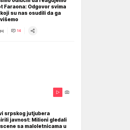
smo odlučili da reagujemo
ot Faraona: Odgovor svima
koji su nas osudili da ga
višemo
uj
14
i srpskog jutjubera
rili javnost: Milioni gledali
 scene sa maloletnicama u