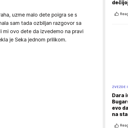
dečijo
Reag
raha, uzme malo dete poigra se s
Imala sam tada ozbiljan razgovor sa
li mi ovo dete da izvedemo na pravi
ekla je Seka jednom prilikom.
ZVEZDE I
Dara i
Bugars
evo da
na sta
Reag