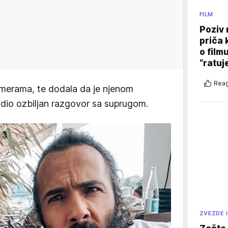
FILM
Poziv 
priča 
o film
“ratuj
Reag
amerama, te dodala da je njenom
io ozbiljan razgovor sa suprugom.
ZVEZDE I