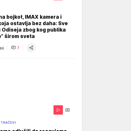
na bojkot, IMAX kamera i
koja ostavlja bez daha: Sve
u Odiseja zbog kog publika
e” širom sveta
uj
7
 TRAČEVI