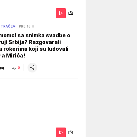
 TRAČEVI
PRE 15 H
 momci sa snimka svadbe o
uji Srbija? Razgovarali
 rokerima koji su ludovali
ra Mirića!
uj
5