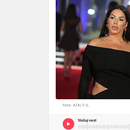
Foto: ATA/ F.S.
Slušaj vest