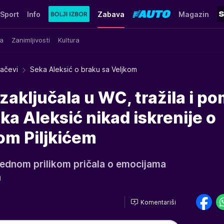
Sport
Info
Zabava
Magazin
a
Zanimljivosti
Kultura
račevi
Seka Aleksić o braku sa Veljkom
aključala u WC, tražila i p
ka Aleksić nikad iskrenije o
om Piljkićem
 jednom prilikom pričala o emocijama
a
Komentariši