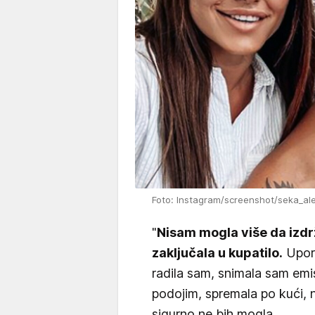
Foto: Instagram/screenshot/seka_ale
"
Nisam mogla više da izd
zaključala u kupatilo.
Upore
radila sam, snimala sam emis
podojim, spremala po kući, 
sigurno ne bih mogla.