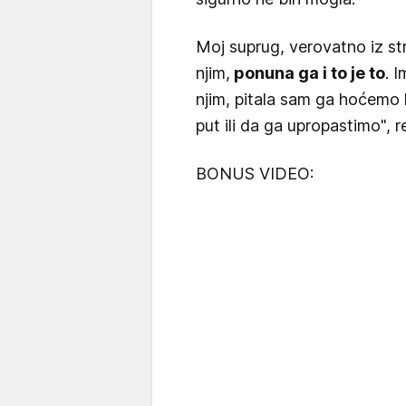
Moj suprug, verovatno iz st
njim,
ponuna ga i to je to
. 
njim, pitala sam ga hoćemo 
put ili da ga upropastimo", r
BONUS VIDEO: