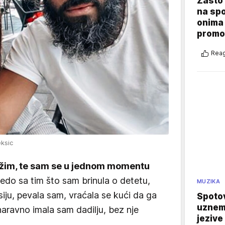
Zašto 
na sp
onima 
promo
Reag
ksic
ržim, te sam se u jednom momentu
do sa tim što sam brinula o detetu,
MUZIKA
iju, pevala sam, vraćala se kući da ga
Spotov
uznemi
naravno imala sam dadilju, bez nje
jezive