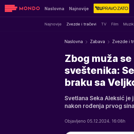
Naslovna
Najnovije
Najnovije
Zvezde i tračevi
TV
Film
Muzik
Sensa
Stvar ukusa
Yumama
Naslovna
Zabava
Zvezde i t
Zbog muža se z
sveštenika: Se
braku sa Veljk
Svetlana Seka Aleksić je
nakon rođenja prvog sin
Objavljeno 05.12.2024. 16:08h