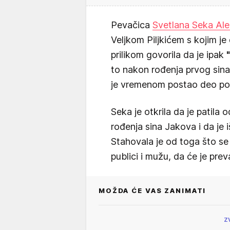
Pevačica
Svetlana Seka Al
Veljkom Piljkićem s kojim je
prilikom govorila da je ipak
to nakon rođenja prvog sina,
je vremenom postao deo poro
Seka je otkrila da je patila
rođenja sina Jakova i da je 
Stahovala je od toga što se
publici i mužu, da će je preva
MOŽDA ĆE VAS ZANIMATI
Z