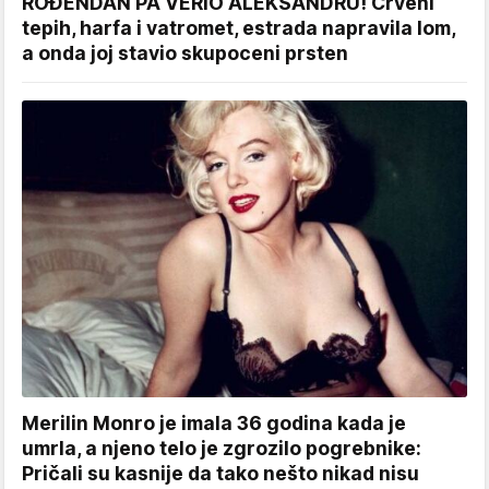
ROĐENDAN PA VERIO ALEKSANDRU! Crveni
tepih, harfa i vatromet, estrada napravila lom,
a onda joj stavio skupoceni prsten
Merilin Monro je imala 36 godina kada je
umrla, a njeno telo je zgrozilo pogrebnike:
Pričali su kasnije da tako nešto nikad nisu