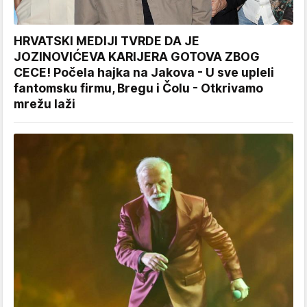
HRVATSKI MEDIJI TVRDE DA JE
JOZINOVIĆEVA KARIJERA GOTOVA ZBOG
CECE! Počela hajka na Jakova - U sve upleli
fantomsku firmu, Bregu i Čolu - Otkrivamo
mrežu laži