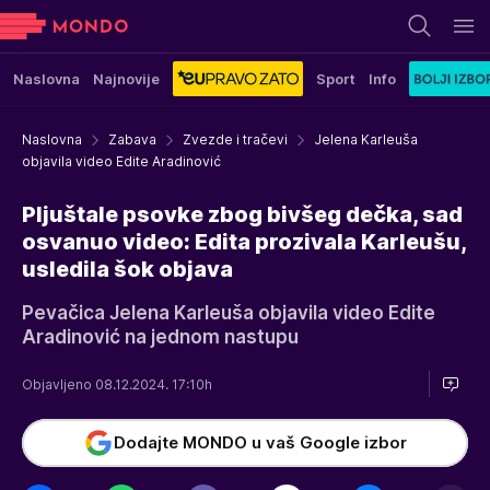
Naslovna
Najnovije
Sport
Info
Naslovna
Zabava
Zvezde i tračevi
Jelena Karleuša
objavila video Edite Aradinović
Pljuštale psovke zbog bivšeg dečka, sad
osvanuo video: Edita prozivala Karleušu,
usledila šok objava
Pevačica Jelena Karleuša objavila video Edite
Aradinović na jednom nastupu
Objavljeno 08.12.2024. 17:10h
Dodajte MONDO u vaš Google izbor