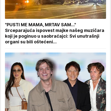
"PUSTI ME MAMA, MRTAV SAM..."
Srceparajuća ispovest majke našeg muzičara
koji je poginuo u saobraćajci: Svi unutrašnji
organi su bili oštećeni...