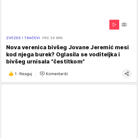
ZVEZDE I TRAČEVI
PRE 38 MIN
Nova verenica bivšeg Jovane Jeremić mesi
kod njega burek? Oglasila se voditeljka i
bivšeg urnisala "čestitkom"
1
·
Reaguj
Komentariši