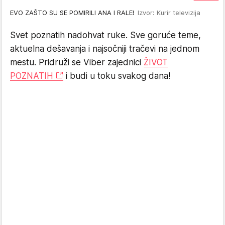
EVO ZAŠTO SU SE POMIRILI ANA I RALE!
Izvor: Kurir televizija
Svet poznatih nadohvat ruke. Sve goruće teme,
aktuelna dešavanja i najsočniji tračevi na jednom
mestu. Pridruži se Viber zajednici
ŽIVOT
POZNATIH
i budi u toku svakog dana!