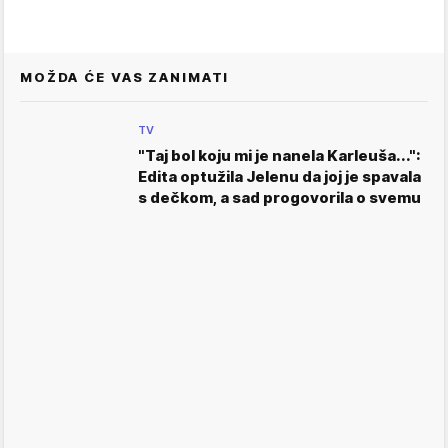
MOŽDA ĆE VAS ZANIMATI
TV
"Taj bol koju mi je nanela Karleuša...":
Edita optužila Jelenu da joj je spavala
s dečkom, a sad progovorila o svemu