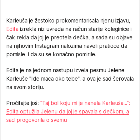
Karleuša je žestoko prokomentarisala njenu izjavu,
Edita
izrekla niz uvreda na račun starije koleginice i
čak rekla da joj je preotela dečka, a sada su objave
na njihovim Instagram nalozima naveli pratioce da
pomisle i da su se konačno pomirile.
Edita je na jednom nastupu izvela pesmu Jelene
Karleuše "Ide maca oko tebe", a ova je sad šerovala
na svom storiju.
Pročitajte još:
"Taj bol koju mi je nanela Karleuša...":
Edita optužila Jelenu da joj je spavala s dečkom, a
sad progovorila o svemu