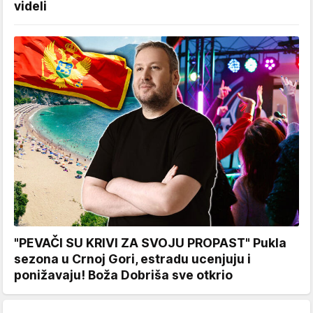
videli
"PEVAČI SU KRIVI ZA SVOJU PROPAST" Pukla
sezona u Crnoj Gori, estradu ucenjuju i
ponižavaju! Boža Dobriša sve otkrio