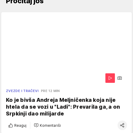
Pročitaj još
ZVEZDE I TRAČEVI
PRE 12 MIN
Ko je bivša Andreja Meljničenka koja nije
htela da se vozi u "Ladi": Prevarila ga, a on
Srpkinji dao milijarde
Reaguj
Komentariši