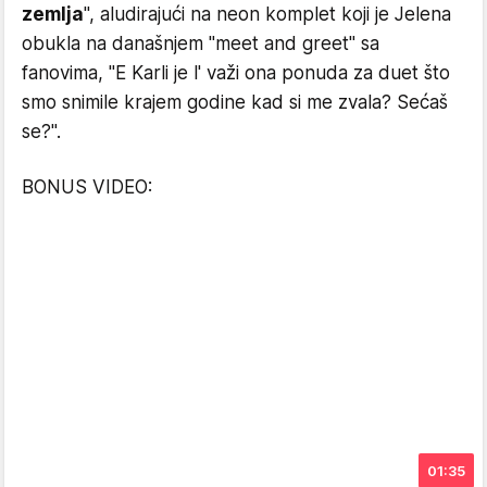
zemlja
", aludirajući na neon komplet koji je Jelena
obukla na današnjem "meet and greet" sa
fanovima, "E Karli je l' važi ona ponuda za duet što
smo snimile krajem godine kad si me zvala? Sećaš
se?".
BONUS VIDEO:
01:35