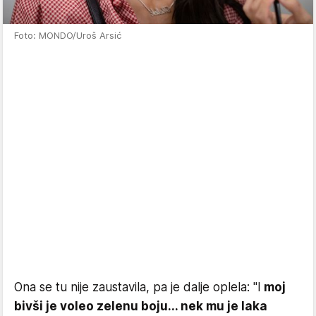
Foto: MONDO/Uroš Arsić
Ona se tu nije zaustavila, pa je dalje oplela: "I
moj
bivši je voleo zelenu boju... nek mu je laka