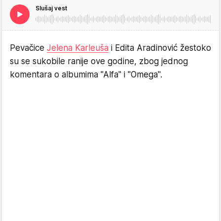
Slušaj vest
Pevačice
Jelena Karleuša
i Edita Aradinović žestoko
su se sukobile ranije ove godine, zbog jednog
komentara o albumima "Alfa" i "Omega".