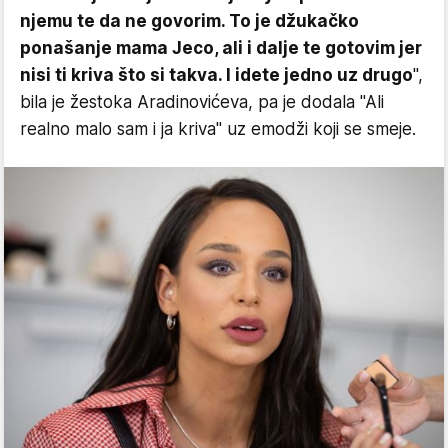
njemu te da ne govorim. To je džukačko
ponašanje mama Jeco, ali i dalje te gotovim jer
nisi ti kriva što si takva. I idete jedno uz drugo
",
bila je žestoka Aradinovićeva, pa je dodala "Ali
realno malo sam i ja kriva" uz emodži koji se smeje.