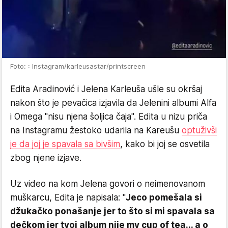
Foto: : Instagram/karleusastar/printscreen
Edita Aradinović i Jelena Karleuša ušle su okršaj
nakon što je pevačica izjavila da Jelenini albumi Alfa
i Omega "nisu njena šoljica čaja". Edita u nizu priča
na Instagramu žestoko udarila na Kareušu
optuživši
je da joj je spavala sa bivšim
, kako bi joj se osvetila
zbog njene izjave.
Uz video na kom Jelena govori o neimenovanom
muškarcu, Edita je napisala: "
Jeco pomešala si
džukačko ponašanje jer to što si mi spavala sa
dečkom jer tvoj album nije my cup of tea... a o