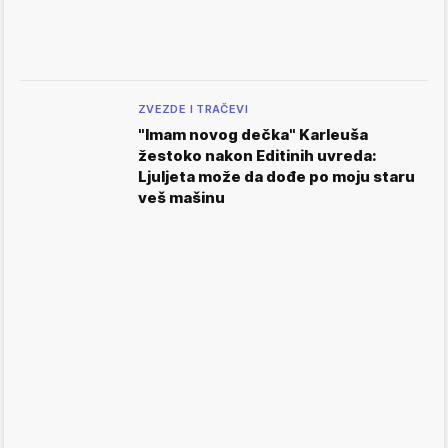
ZVEZDE I TRAČEVI
"Imam novog dečka" Karleuša
žestoko nakon Editinih uvreda:
Ljuljeta može da dođe po moju staru
veš mašinu