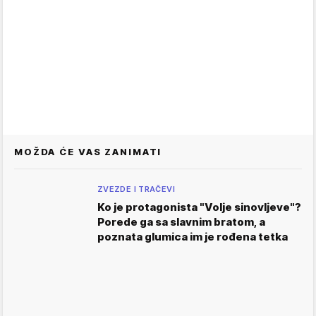
MOŽDA ĆE VAS ZANIMATI
ZVEZDE I TRAČEVI
Ko je protagonista "Volje sinovljeve"?
Porede ga sa slavnim bratom, a
poznata glumica im je rođena tetka