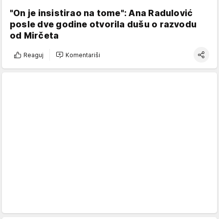
"On je insistirao na tome": Ana Radulović
posle dve godine otvorila dušu o razvodu
od Mirčeta
Reaguj
Komentariši