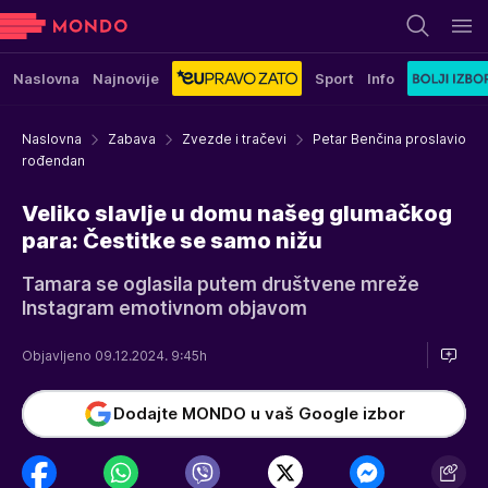
Naslovna
Najnovije
Sport
Info
Naslovna
Zabava
Zvezde i tračevi
Petar Benčina proslavio
rođendan
Veliko slavlje u domu našeg glumačkog
para: Čestitke se samo nižu
Tamara se oglasila putem društvene mreže
Instagram emotivnom objavom
Objavljeno 09.12.2024. 9:45h
Dodajte MONDO u vaš Google izbor