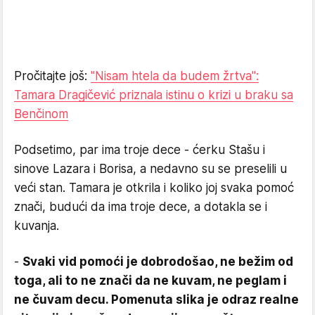
Pročitajte još:
"Nisam htela da budem žrtva":
Tamara Dragičević priznala istinu o krizi u braku sa
Benčinom
Podsetimo, par ima troje dece - ćerku Stašu i
sinove Lazara i Borisa, a nedavno su se preselili u
veći stan. Tamara je otkrila i koliko joj svaka pomoć
znači, budući da ima troje dece, a dotakla se i
kuvanja.
-
Svaki vid pomoći je dobrodošao, ne bežim od
toga, ali to ne znači da ne kuvam, ne peglam i
ne čuvam decu. Pomenuta slika je odraz realne