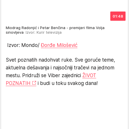
01:48
Miodrag Radonjić i Petar Benčina - premijeri filma Volja
sinovljeva
Izvor: Kurir televizija
Izvor: Mondo/
Đorđe Milošević
Svet poznatih nadohvat ruke. Sve goruće teme,
aktuelna dešavanja i najsočniji tračevi na jednom
mestu. Pridruži se Viber zajednici
ŽIVOT
POZNATIH
i budi u toku svakog dana!