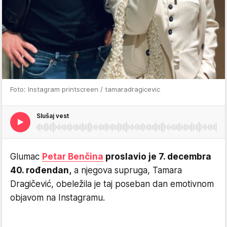
Foto: Instagram printscreen / tamaradragicevic
Slušaj vest
Glumac
Petar Benčina
proslavio je 7. decembra
40. rođendan,
a njegova supruga, Tamara
Dragičević, obeležila je taj poseban dan emotivnom
objavom na Instagramu.