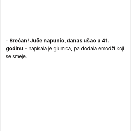
-
Srećan! Juče napunio, danas ušao u 41.
godinu
- napisala je glumica, pa dodala emodži koji
se smeje.