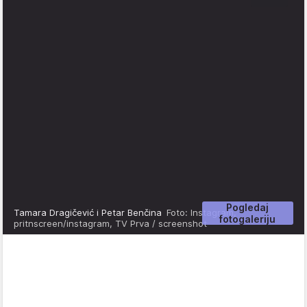
Pogledaj
Tamara Dragičević i Petar Benčina
Foto: Instagram,
fotogaleriju
pritnscreen/instagram, TV Prva / screenshot