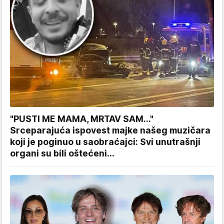
"PUSTI ME MAMA, MRTAV SAM..."
Srceparajuća ispovest majke našeg muzičara
koji je poginuo u saobraćajci: Svi unutrašnji
organi su bili oštećeni...