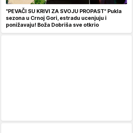
"PEVAČI SU KRIVI ZA SVOJU PROPAST" Pukla
sezona u Crnoj Gori, estradu ucenjuju i
ponižavaju! Boža Dobriša sve otkrio