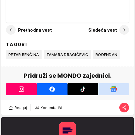
Prethodna vest
Sledeća vest
TAGOVI
PETAR BENČINA
TAMARA DRAGIČEVIĆ
ROĐENDAN
Pridruži se MONDO zajednici.
Reaguj
Komentariši