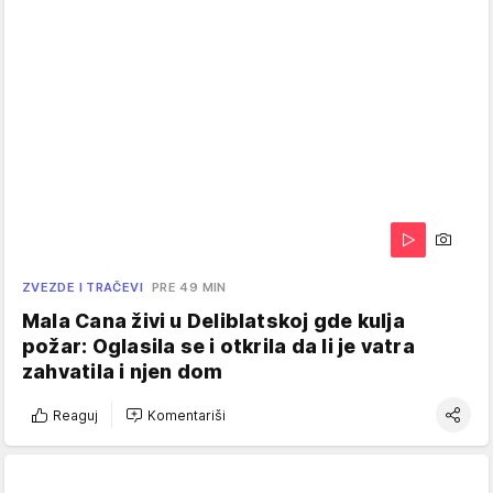
ZVEZDE I TRAČEVI
PRE 49 MIN
Mala Cana živi u Deliblatskoj gde kulja
požar: Oglasila se i otkrila da li je vatra
zahvatila i njen dom
Reaguj
Komentariši