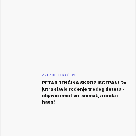
ZVEZDE I TRAČEVI
PETAR BENČINA SKROZ ISCEPAN! Do
jutra slavio rođenje trećeg deteta -
objavio emotivni snimak, a onda i
haos!