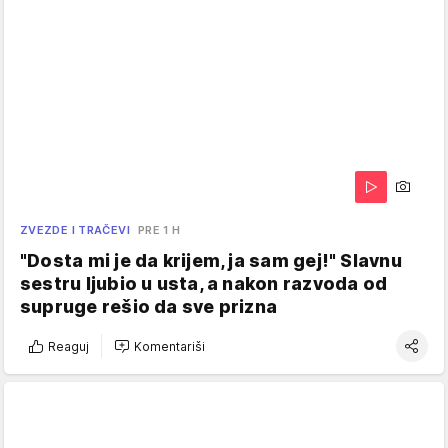
ZVEZDE I TRAČEVI
PRE 1 H
"Dosta mi je da krijem, ja sam gej!" Slavnu
sestru ljubio u usta, a nakon razvoda od
supruge rešio da sve prizna
Reaguj
Komentariši