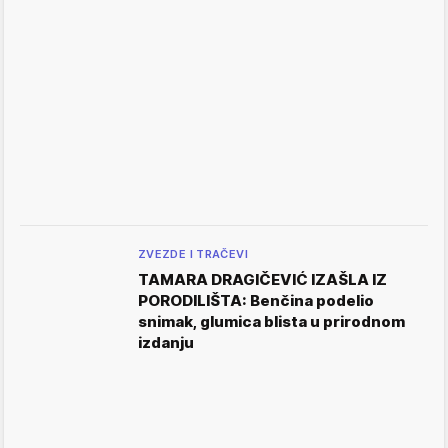
ZVEZDE I TRAČEVI
TAMARA DRAGIČEVIĆ IZAŠLA IZ
PORODILIŠTA: Benčina podelio
snimak, glumica blista u prirodnom
izdanju