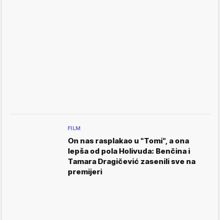
FILM
On nas rasplakao u "Tomi", a ona
lepša od pola Holivuda: Benčina i
Tamara Dragičević zasenili sve na
premijeri