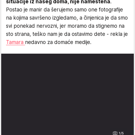
situacije iz našeg doma, nije nameštena
.
Postao je manir da šerujemo samo one fotografije
na kojima savršeno izgledamo, a činjenica je da smo
svi ponekad nervozni, jer moramo da stignemo na
sto strana, teško nam je da ostavimo dete - rekla je
Tamara
nedavno za domaće medije.
1/5