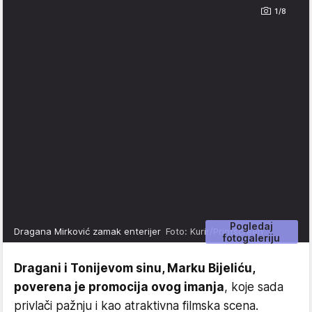
1/8
Pogledaj
Dragana Mirković zamak enterijer
Foto: Kurir/Printscreen
fotogaleriju
Dragani i Tonijevom sinu, Marku Bijeliću,
poverena je promocija ovog imanja
, koje sada
privlači pažnju i kao atraktivna filmska scena.