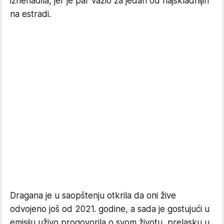
iznenadila, jer je par važio za jedan od najskladnijih
na estradi.
Dragana je u saopštenju otkrila da oni žive
odvojeno još od 2021. godine, a sada je gostujući u
emisiju uživo progovorila o svom životu, prelasku u