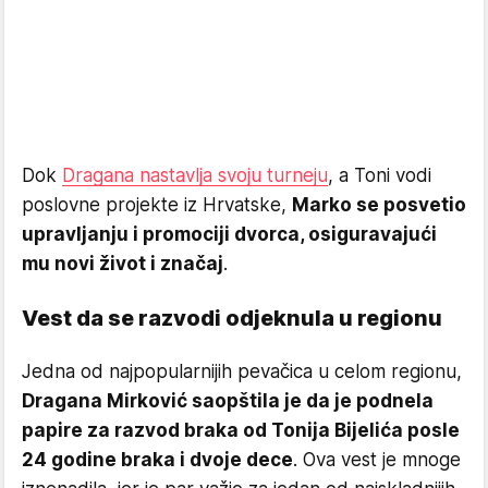
Dok
Dragana nastavlja svoju turneju
, a Toni vodi
poslovne projekte iz Hrvatske,
Marko se posvetio
upravljanju i promociji dvorca, osiguravajući
mu novi život i značaj
.
Vest da se razvodi odjeknula u regionu
Jedna od najpopularnijih pevačica u celom regionu,
Dragana Mirković saopštila je da je podnela
papire za razvod braka od Tonija Bijelića posle
24 godine braka i dvoje dece
. Ova vest je mnoge