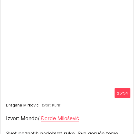
25:54
Dragana Mirković
Izvor: Kurir
Izvor: Mondo/
Đorđe Milošević
Svet poznatih nadohvat ruke. Sve goruće teme,