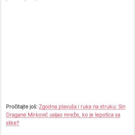
Pročitajte još:
Zgodna plavuša i ruka na struku: Sin
Dragane Mirković usijao mreže, ko je lepotica sa
slike?