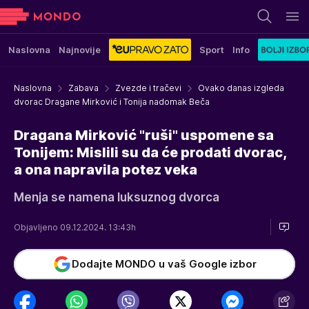
Naslovna
Najnovije
Sport
Info
Naslovna
Zabava
Zvezde i tračevi
Ovako danas izgleda
dvorac Dragane Mirković i Tonija nadomak Beča
Dragana Mirković "ruši" uspomene sa
Tonijem: Mislili su da će prodati dvorac,
a ona napravila potez veka
Menja se namena luksuznog dvorca
Objavljeno 09.12.2024. 13:43h
Dodajte MONDO u vaš Google izbor