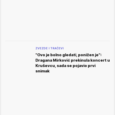
ZVEZDE I TRAČEVI
"Ovo je bolno gledati, ponižen je":
Dragana Mirković prekinula koncert u
Kruševcu, sada se pojavio prvi
snimak