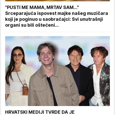
"PUSTI ME MAMA, MRTAV SAM..."
Srceparajuća ispovest majke našeg muzičara
koji je poginuo u saobraćajci: Svi unutrašnji
organi su bili oštećeni...
HRVATSKI MEDIJI TVRDE DA JE