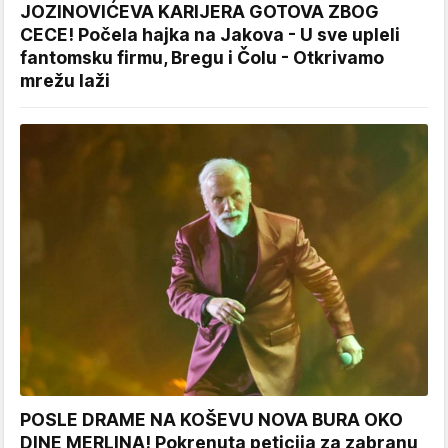
JOZINOVIĆEVA KARIJERA GOTOVA ZBOG
CECE! Počela hajka na Jakova - U sve upleli
fantomsku firmu, Bregu i Čolu - Otkrivamo
mrežu laži
POSLE DRAME NA KOŠEVU NOVA BURA OKO
DINE MERLINA! Pokrenuta peticija za zabranu