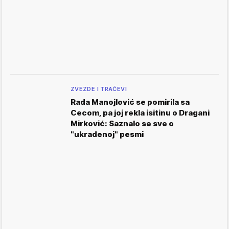
ZVEZDE I TRAČEVI
Rada Manojlović se pomirila sa
Cecom, pa joj rekla isitinu o Dragani
Mirković: Saznalo se sve o
"ukradenoj" pesmi