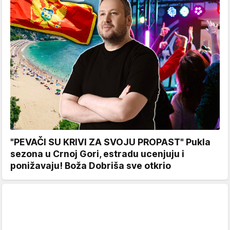
"PEVAČI SU KRIVI ZA SVOJU PROPAST" Pukla
sezona u Crnoj Gori, estradu ucenjuju i
ponižavaju! Boža Dobriša sve otkrio