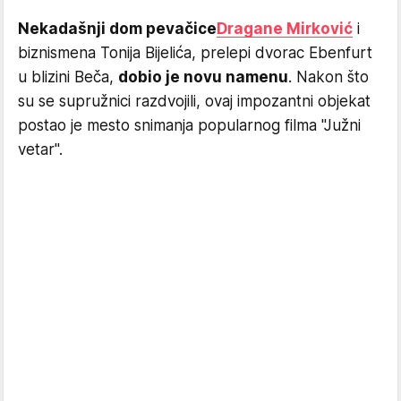
Nekadašnji dom pevačice
Dragane Mirković
i
biznismena Tonija Bijelića, prelepi dvorac Ebenfurt
u blizini Beča,
dobio je novu namenu
. Nakon što
su se supružnici razdvojili, ovaj impozantni objekat
postao je mesto snimanja popularnog filma "Južni
vetar".