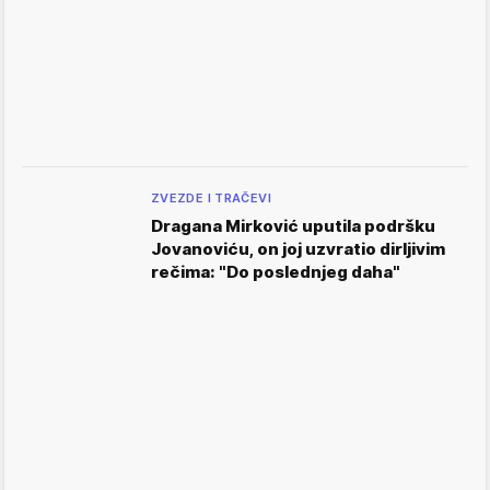
ZVEZDE I TRAČEVI
Dragana Mirković uputila podršku
Jovanoviću, on joj uzvratio dirljivim
rečima: "Do poslednjeg daha"