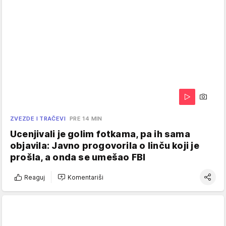
ZVEZDE I TRAČEVI
PRE 14 MIN
Ucenjivali je golim fotkama, pa ih sama
objavila: Javno progovorila o linču koji je
prošla, a onda se umešao FBI
Reaguj
Komentariši