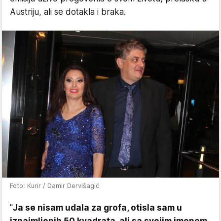
Austriju, ali se dotakla i braka.
Foto: Kurir / Damir Dervišagić
"
Ja se nisam udala za grofa, otisla sam u
iznajmljenih 50 kvadrata, ali sa svojim imenom