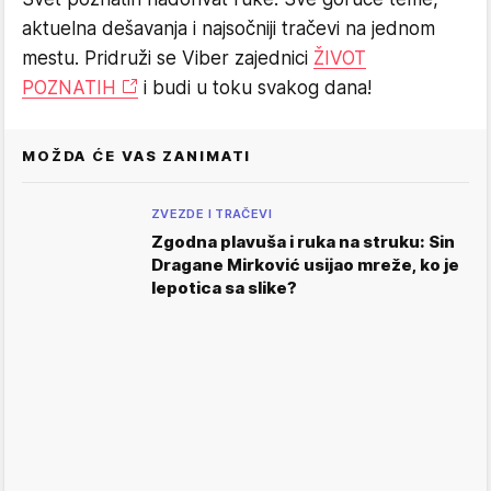
aktuelna dešavanja i najsočniji tračevi na jednom
mestu. Pridruži se Viber zajednici
ŽIVOT
POZNATIH
i budi u toku svakog dana!
MOŽDA ĆE VAS ZANIMATI
ZVEZDE I TRAČEVI
Zgodna plavuša i ruka na struku: Sin
Dragane Mirković usijao mreže, ko je
lepotica sa slike?