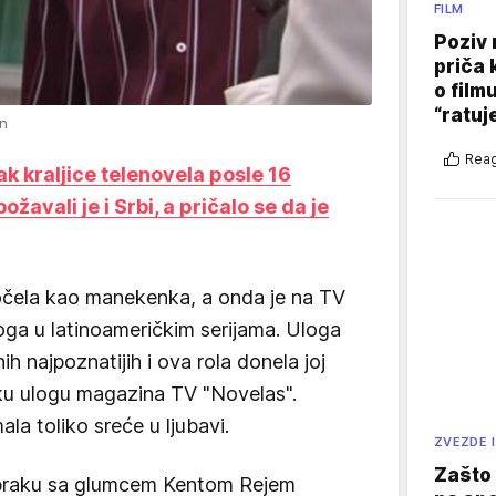
FILM
Poziv 
priča 
o film
“ratuj
en
Reag
k kraljice telenovela posle 16
žavali je i Srbi, a pričalo se da je
počela kao manekenka, a onda je na TV
oga u latinoameričkim serijama. Uloga
h najpoznatijih i ova rola donela joj
sku ulogu magazina TV "Novelas".
la toliko sreće u ljubavi.
ZVEZDE I
Zašto 
u braku sa glumcem Kentom Rejem