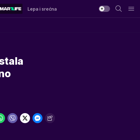
Lepa i srećna
stala
čno