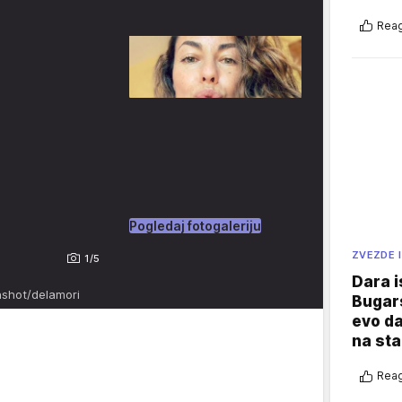
Reag
Pogledaj fotogaleriju
ZVEZDE I
1/5
Dara i
nshot/delamori
Bugars
evo da
na sta
Reag