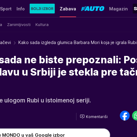
Sport
Info
Zabava
Magazin
a
Zanimljivosti
Kultura
račevi
Kako sada izgleda glumica Barbara Mori koja je igrala Rubi
sada ne biste prepoznali: Po
lavu u Srbiji je stekla pre ta
e ulogom Rubi u istoimenoj seriji.
Komentariši
h
e MONDO u vaš Google izbor