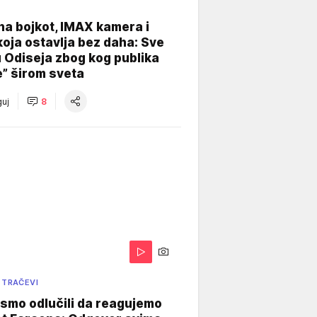
na bojkot, IMAX kamera i
koja ostavlja bez daha: Sve
u Odiseja zbog kog publika
e” širom sveta
uj
8
 TRAČEVI
smo odlučili da reagujemo