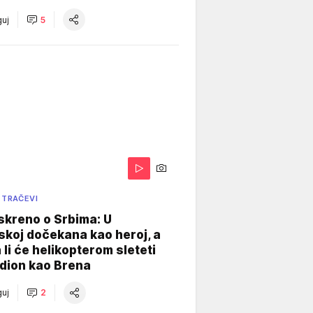
uj
5
 TRAČEVI
skreno o Srbima: U
koj dočekana kao heroj, a
 li će helikopterom sleteti
dion kao Brena
uj
2