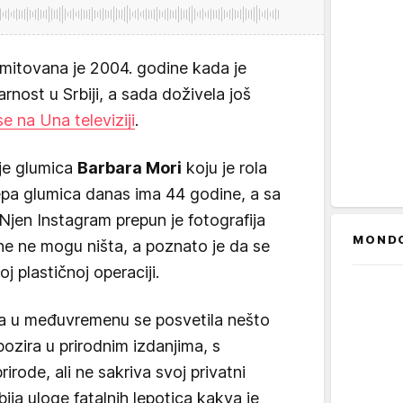
emitovana je 2004. godine kada je
nost u Srbiji, a sada doživela još
se na Una televiziji
.
 je glumica
Barbara Mori
koju je rola
epa glumica danas ima 44 godine, a sa
 Njen Instagram prepun je fotografija
MOND
ne ne mogu ništa, a poznato je da se
j plastičnoj operaciji.
 a u međuvremenu se posvetila nešto
pozira u prirodnim izdanjima, s
rirode, ali ne sakriva svoj privatni
bija uloge fatalnih lepotica kakva je