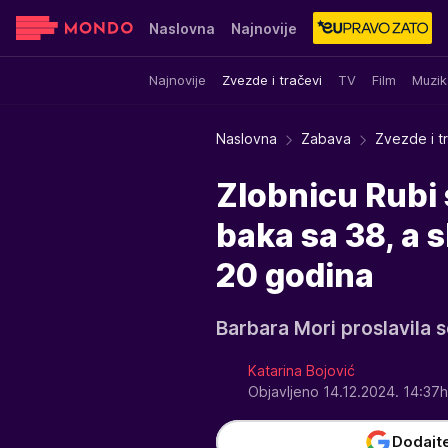
Naslovna
Najnovije
Najnovije
Zvezde i tračevi
TV
Film
Muzik
Sensa
Stvar ukusa
Yumama
Naslovna
Zabava
Zvezde i t
Zlobnicu Rubi 
baka sa 38, a s
20 godina
Barbara Mori proslavila s
Katarina Bojović
Objavljeno 14.12.2024. 14:37
Dodajt