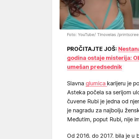
Foto: YouTube/ Tlnovelas /printscre
PROČITAJTE JOŠ:
Nestana
godina ostaje misterija: Obo
umešan predsednik
Slavna
glumica
karijeru je 
Asteka počela sa serijom ul
čuvene Rubi je jedna od njeni
je nagradu za najbolju žen
Međutim, poput Rubi, nije ima
Od 2016. do 2017. bila je 