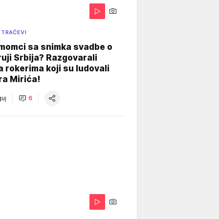
 TRAČEVI
 momci sa snimka svadbe o
uji Srbija? Razgovarali
 rokerima koji su ludovali
ra Mirića!
uj
6