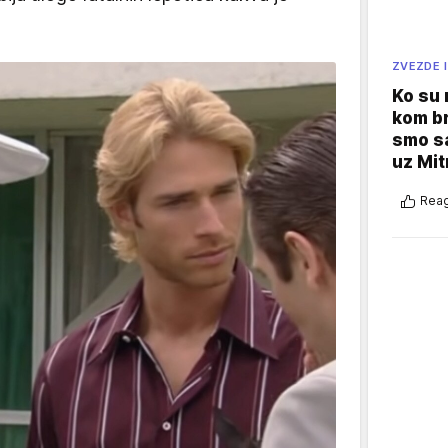
ZVEZDE I
Ko su
kom br
smo sa
uz Mit
Reag