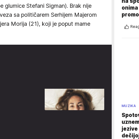
na sp
e glumice Stefani Sigman). Brak nije
onima 
promo
 veza sa političarem Serhijem Majerom
jera Morija (21), koji je poput mame
Reag
MUZIKA
Spotov
uznemi
jezive
dečijo