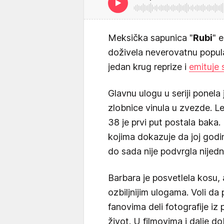
Meksička sapunica "
Rubi
" 
doživela neverovatnu popular
jedan krug reprize i
emituje 
Glavnu ulogu u seriji ponela
zlobnice vinula u zvezde. L
38 je prvi put postala baka.
kojima dokazuje da joj godi
do sada nije podvrgla nijedno
Barbara je posvetlela kosu,
ozbiljnijim ulogama. Voli da 
fanovima deli fotografije iz p
život. U filmovima i dalje do