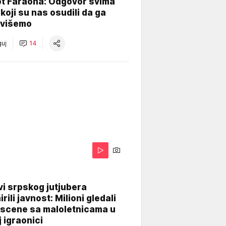
ot Faraona: Odgovor svima
koji su nas osudili da ga
višemo
uj
14
i srpskog jutjubera
rili javnost: Milioni gledali
 scene sa maloletnicama u
j igraonici