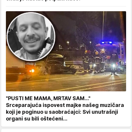
"PUSTI ME MAMA, MRTAV SAM..."
Srceparajuća ispovest majke našeg muzičara
koji je poginuo u saobraćajci: Svi unutrašnji
organi su bili oštećeni...