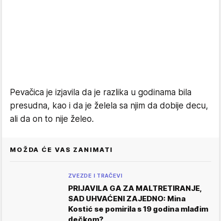
Pevačica je izjavila da je razlika u godinama bila
presudna, kao i da je želela sa njim da dobije decu,
ali da on to nije želeo.
MOŽDA ĆE VAS ZANIMATI
ZVEZDE I TRAČEVI
PRIJAVILA GA ZA MALTRETIRANJE,
SAD UHVAĆENI ZAJEDNO: Mina
Kostić se pomirila s 19 godina mlađim
dečkom?