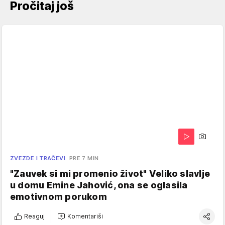
Pročitaj još
ZVEZDE I TRAČEVI
PRE 7 MIN
"Zauvek si mi promenio život" Veliko slavlje
u domu Emine Jahović, ona se oglasila
emotivnom porukom
Reaguj
Komentariši