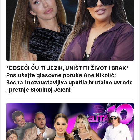
"ODSEĆI ĆU TI JEZIK, UNIŠTITI ŽIVOT I BRAK"
Poslušajte glasovne poruke Ane Nikolić:
Besna i nezaustavljiva uputila brutalne uvrede
i pretnje Slobinoj Jeleni