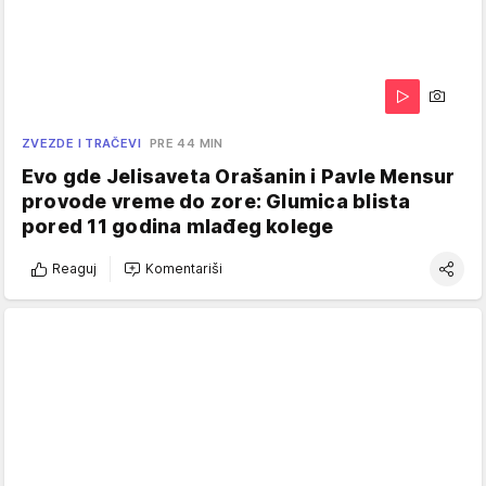
ZVEZDE I TRAČEVI
PRE 44 MIN
Evo gde Jelisaveta Orašanin i Pavle Mensur
provode vreme do zore: Glumica blista
pored 11 godina mlađeg kolege
Reaguj
Komentariši