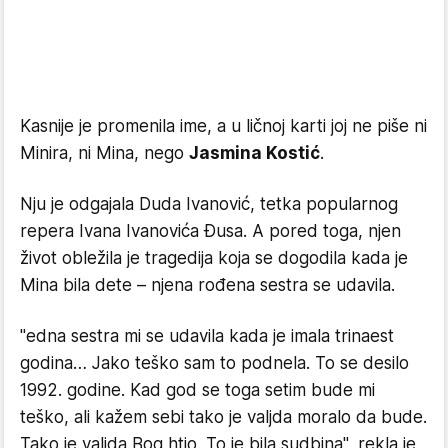
Kasnije je promenila ime, a u ličnoj karti joj ne piše ni
Minira, ni Mina, nego
Jasmina Kostić
.
Nju je odgajala Duda Ivanović, tetka popularnog
repera Ivana Ivanovića Đusa. A pored toga, njen
život obležila je tragedija koja se dogodila kada je
Mina bila dete – njena rođena sestra se udavila.
"edna sestra mi se udavila kada je imala trinaest
godina… Jako teško sam to podnela. To se desilo
1992. godine. Kad god se toga setim bude mi
teško, ali kažem sebi tako je valjda moralo da bude.
Tako je valjda Bog htio. To je bila sudbina", rekla je