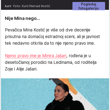
Pogledaj
kurir
Foto: Kurir/Nenad Kostić
fotogaleriju
Nije Mina nego...
Pevačica Mina Kostić je više od dve decenije
prisutna na domaćoj estradnoj sceni, ali je javnost
tek nedavno otkrila da to nije njeno pravo ime.
Njeno pravo ime je Minira Jašari
, rođena je u
desetočlanoj porodici na Ledinama, od roditelja
Zoje i Alije Jašari.