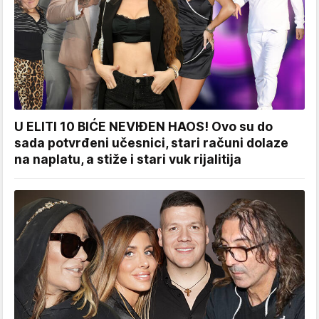
U ELITI 10 BIĆE NEVIĐEN HAOS! Ovo su do
sada potvrđeni učesnici, stari računi dolaze
na naplatu, a stiže i stari vuk rijalitija