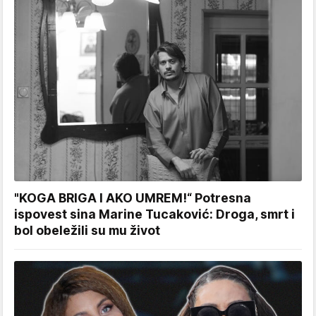
"KOGA BRIGA I AKO UMREM!“ Potresna
ispovest sina Marine Tucaković: Droga, smrt i
bol obeležili su mu život