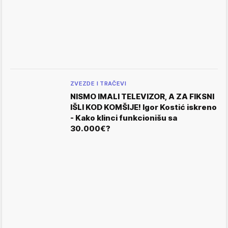
ZVEZDE I TRAČEVI
NISMO IMALI TELEVIZOR, A ZA FIKSNI
IŠLI KOD KOMŠIJE! Igor Kostić iskreno
- Kako klinci funkcionišu sa
30.000€?