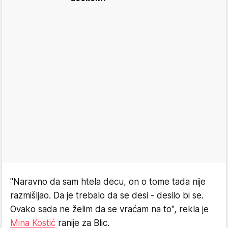
"Naravno da sam htela decu, on o tome tada nije
razmišljao. Da je trebalo da se desi - desilo bi se.
Ovako sada ne želim da se vraćam na to", rekla je
Mina Kostić
ranije za Blic.