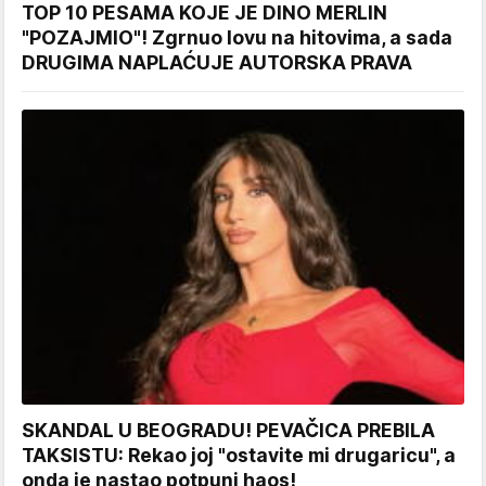
TOP 10 PESAMA KOJE JE DINO MERLIN
"POZAJMIO"! Zgrnuo lovu na hitovima, a sada
DRUGIMA NAPLAĆUJE AUTORSKA PRAVA
SKANDAL U BEOGRADU! PEVAČICA PREBILA
TAKSISTU: Rekao joj "ostavite mi drugaricu", a
onda je nastao potpuni haos!