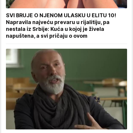
SVI BRUJE O NJENOM ULASKU U ELITU 10!
Napravila najveću prevaru u rijalitiju, pa
nestala iz Srbije: Kuća u kojoj je živela
napuštena, a svi pričaju o ovom