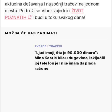
aktuelna dešavanja i najsočniji tračevi na jednom
mestu. Pridruži se Viber zajednici
ŽIVOT
POZNATIH
i budi u toku svakog dana!
MOŽDA ĆE VAS ZANIMATI
ZVEZDE I TRAČEVI
"Ljudi moji, šta je 90.000 dinara":
Mina Kostić bila u dugovima, isključili
joj telefon jer nije imala da plaća
račune