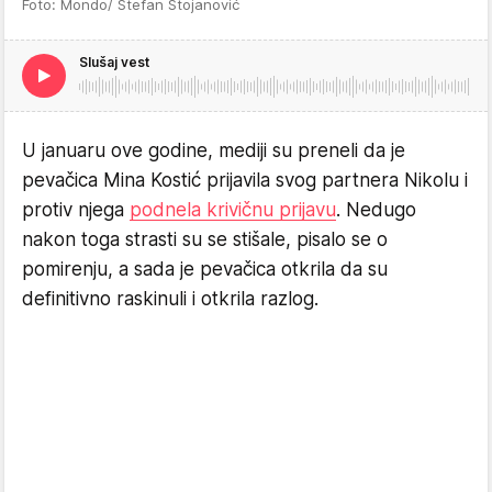
Foto: Mondo/ Stefan Stojanović
Slušaj vest
U januaru ove godine, mediji su preneli da je
pevačica Mina Kostić prijavila svog partnera Nikolu i
protiv njega
podnela krivičnu prijavu
. Nedugo
nakon toga strasti su se stišale, pisalo se o
pomirenju, a sada je pevačica otkrila da su
definitivno raskinuli i otkrila razlog.