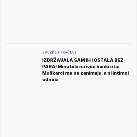
ZVEZDE I TRAČEVI
IZDRŽAVALA SAM IH I OSTALA BEZ
PARA! Mina bila na ivici bankrota:
Muškarci me ne zanimaju, a ni intimni
odnosi