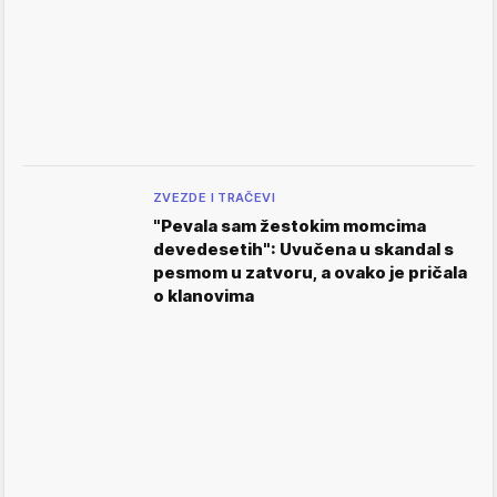
ZVEZDE I TRAČEVI
"Pevala sam žestokim momcima
devedesetih": Uvučena u skandal s
pesmom u zatvoru, a ovako je pričala
o klanovima