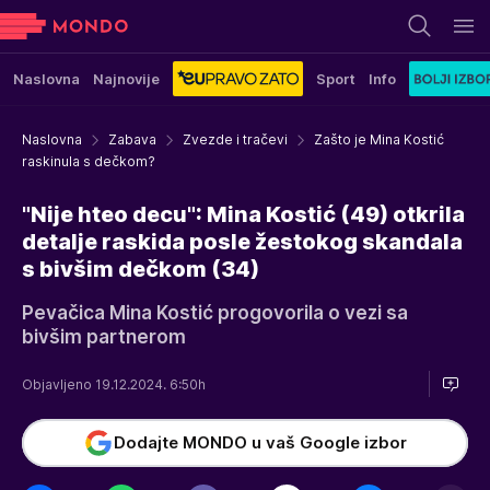
Naslovna
Najnovije
Sport
Info
Naslovna
Zabava
Zvezde i tračevi
Zašto je Mina Kostić
raskinula s dečkom?
"Nije hteo decu": Mina Kostić (49) otkrila
detalje raskida posle žestokog skandala
s bivšim dečkom (34)
Pevačica Mina Kostić progovorila o vezi sa
bivšim partnerom
Objavljeno 19.12.2024. 6:50h
Dodajte MONDO u vaš Google izbor