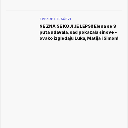
ZVEZDE I TRAČEVI
NE ZNA SE KOJI JE LEPŠI! Elena se 3
puta udavala, sad pokazala sinove -
ovako izgledaju Luka, Matija i Simon!