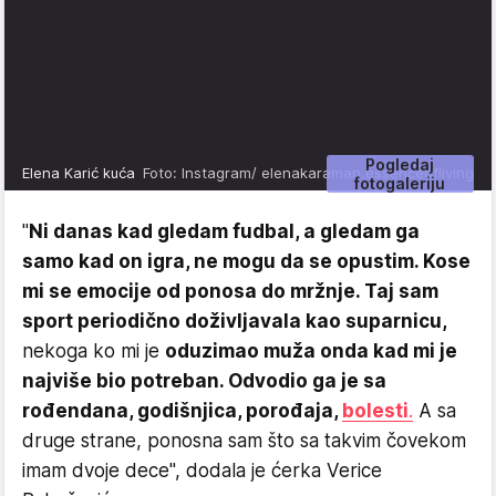
Pogledaj
Elena Karić kuća
Foto: Instagram/ elenakaraman.essenceofliving
fotogaleriju
"
Ni danas kad gledam fudbal, a gledam ga
samo kad on igra, ne mogu da se opustim. Kose
mi se emocije od ponosa do mržnje. Taj sam
sport periodično doživljavala kao suparnicu,
nekoga ko mi je
oduzimao muža onda kad mi je
najviše bio potreban. Odvodio ga je sa
rođendana, godišnjica, porođaja,
bolesti
.
A sa
druge strane, ponosna sam što sa takvim čovekom
imam dvoje dece", dodala je ćerka Verice