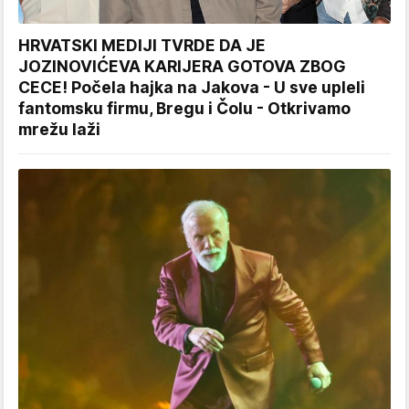
HRVATSKI MEDIJI TVRDE DA JE
JOZINOVIĆEVA KARIJERA GOTOVA ZBOG
CECE! Počela hajka na Jakova - U sve upleli
fantomsku firmu, Bregu i Čolu - Otkrivamo
mrežu laži