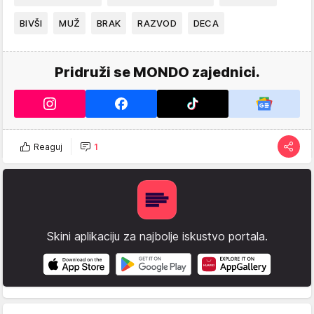
BIVŠI
MUŽ
BRAK
RAZVOD
DECA
Pridruži se MONDO zajednici.
Reaguj
1
Skini aplikaciju za najbolje iskustvo portala.