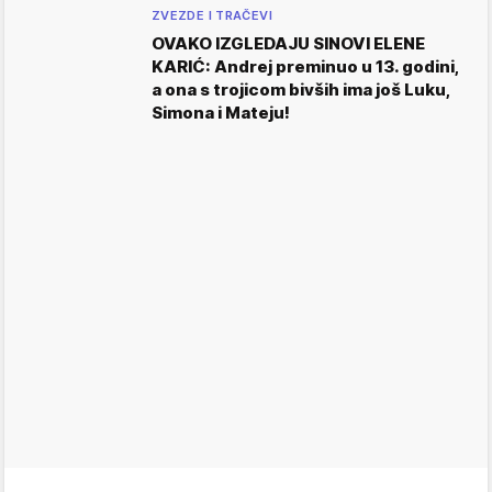
ZVEZDE I TRAČEVI
OVAKO IZGLEDAJU SINOVI ELENE
KARIĆ: Andrej preminuo u 13. godini,
a ona s trojicom bivših ima još Luku,
Simona i Mateju!