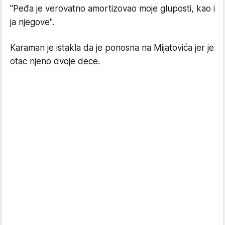
"Peđa je verovatno amortizovao moje gluposti, kao i
ja njegove".
Karaman je istakla da je ponosna na Mijatovića jer je
otac njeno dvoje dece.