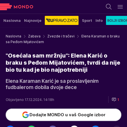
Naslovna
Najnovije
Sport
Info
Naslovna
Zabava
Zvezde i tračevi
Elena Karaman o braku
sa Peđom Mijatovićem
"Osećala sam mržnju": Elena Karić o
braku s Peđom Mijatovićem, tvrdi da nije
bio tu kad je bio najpotrebniji
Elena Karaman Karić je sa proslavljenim
fudbalerom dobila dvoje dece
Objavljeno 17.12.2024. 14:18h
1
Dodajte MONDO u vaš Google izbor