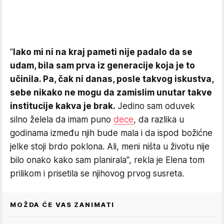
"
Iako mi ni na kraj pameti nije padalo da se
udam, bila sam prva iz generacije koja je to
učinila. Pa, čak ni danas, posle takvog iskustva,
sebe nikako ne mogu da zamislim unutar takve
institucije kakva je brak.
Jedino sam oduvek
silno želela da imam puno
dece
, da razlika u
godinama između njih bude mala i da ispod božićne
jelke stoji brdo poklona. Ali, meni ništa u životu nije
bilo onako kako sam planirala", rekla je Elena tom
prilikom i prisetila se njihovog prvog susreta.
MOŽDA ĆE VAS ZANIMATI