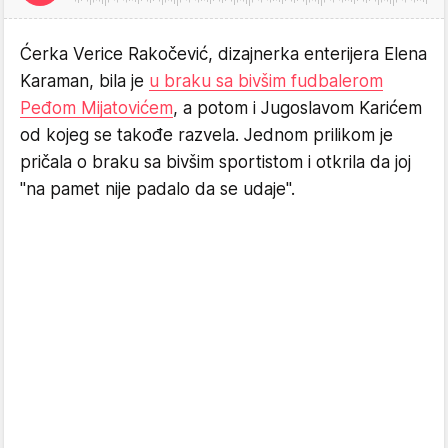
Ćerka Verice Rakočević, dizajnerka enterijera Elena
Karaman, bila je
u braku sa bivšim fudbalerom
Peđom Mijatovićem
, a potom i Jugoslavom Karićem
od kojeg se takođe razvela. Jednom prilikom je
pričala o braku sa bivšim sportistom i otkrila da joj
"na pamet nije padalo da se udaje".