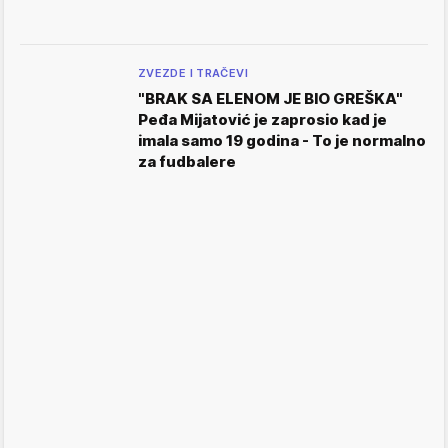
ZVEZDE I TRAČEVI
"BRAK SA ELENOM JE BIO GREŠKA"
Peđa Mijatović je zaprosio kad je
imala samo 19 godina - To je normalno
za fudbalere