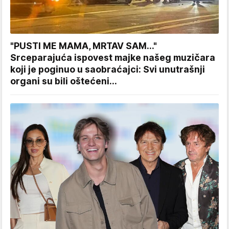
"PUSTI ME MAMA, MRTAV SAM..."
Srceparajuća ispovest majke našeg muzičara
koji je poginuo u saobraćajci: Svi unutrašnji
organi su bili oštećeni...