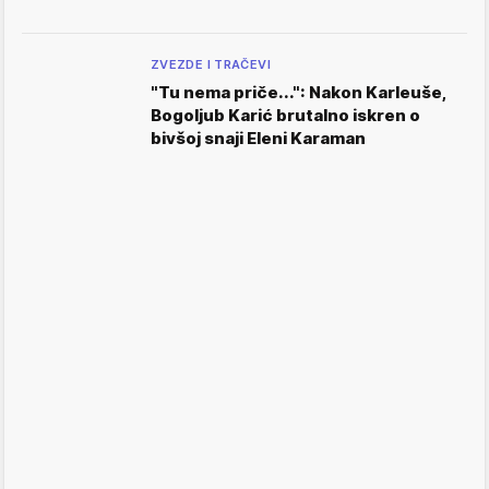
ZVEZDE I TRAČEVI
"Tu nema priče...": Nakon Karleuše,
Bogoljub Karić brutalno iskren o
bivšoj snaji Eleni Karaman