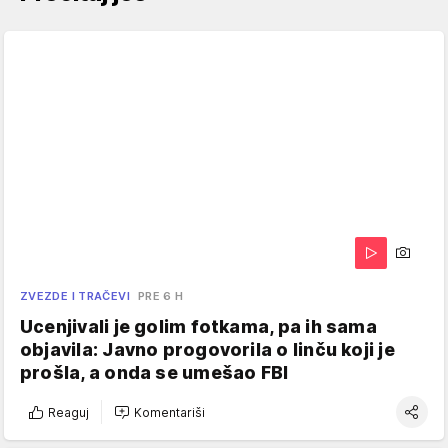
ZVEZDE I TRAČEVI
PRE 6 H
Ucenjivali je golim fotkama, pa ih sama
objavila: Javno progovorila o linču koji je
prošla, a onda se umešao FBI
Reaguj
Komentariši