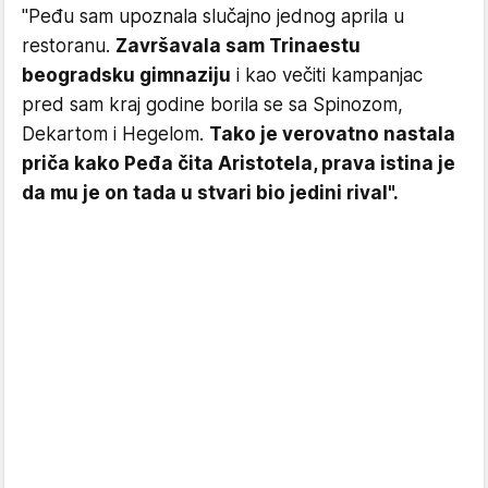
"Peđu sam upoznala slučajno jednog aprila u
restoranu.
Završavala sam Trinaestu
beogradsku gimnaziju
i kao večiti kampanjac
pred sam kraj godine borila se sa Spinozom,
Dekartom i Hegelom.
Tako je verovatno nastala
priča kako Peđa čita Aristotela, prava istina je
da mu je on tada u stvari bio jedini rival".