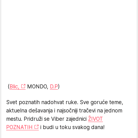
(
Blic,
MONDO,
D.P
)
Svet poznatih nadohvat ruke. Sve goruće teme,
aktuelna dešavanja i najsočniji tračevi na jednom
mestu. Pridruži se Viber zajednici
ŽIVOT
POZNATIH
i budi u toku svakog dana!