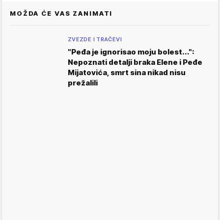
MOŽDA ĆE VAS ZANIMATI
ZVEZDE I TRAČEVI
"Peđa je ignorisao moju bolest...":
Nepoznati detalji braka Elene i Peđe
Mijatovića, smrt sina nikad nisu
prežalili