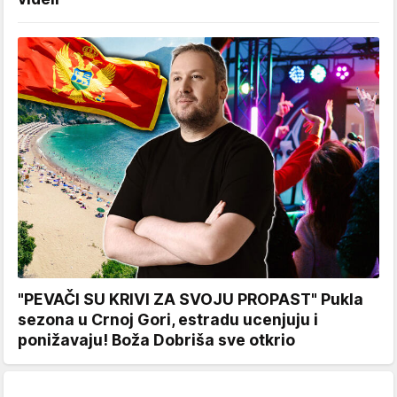
"PEVAČI SU KRIVI ZA SVOJU PROPAST" Pukla
sezona u Crnoj Gori, estradu ucenjuju i
ponižavaju! Boža Dobriša sve otkrio