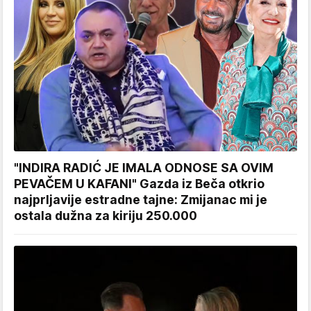
"INDIRA RADIĆ JE IMALA ODNOSE SA OVIM
PEVAČEM U KAFANI" Gazda iz Beča otkrio
najprljavije estradne tajne: Zmijanac mi je
ostala dužna za kiriju 250.000