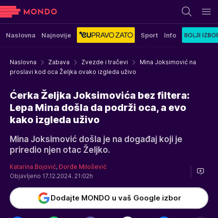
Naslovna
Najnovije
Sport
Info
Naslovna
Zabava
Zvezde i tračevi
Mina Joksimović na
proslavi kod oca Željka ovako izgleda uživo
Ćerka Željka Joksimovića bez filtera:
Lepa Mina došla da podrži oca, a evo
kako izgleda uživo
Mina Joksimović došla je na događaj koji je
priredio njen otac Željko.
Katarina Bojović
,
Đorđe Milošević
Objavljeno 17.12.2024. 21:02h
Dodajte MONDO u vaš Google izbor