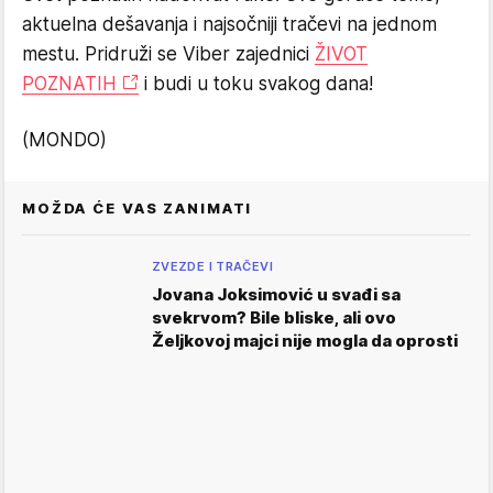
aktuelna dešavanja i najsočniji tračevi na jednom
mestu. Pridruži se Viber zajednici
ŽIVOT
POZNATIH
i budi u toku svakog dana!
(MONDO)
MOŽDA ĆE VAS ZANIMATI
ZVEZDE I TRAČEVI
Jovana Joksimović u svađi sa
svekrvom? Bile bliske, ali ovo
Željkovoj majci nije mogla da oprosti