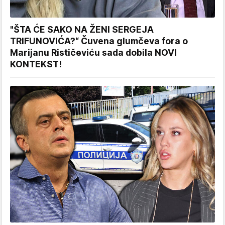
"ŠTA ĆE SAKO NA ŽENI SERGEJA
TRIFUNOVIĆA?“ Čuvena glumčeva fora o
Marijanu Rističeviću sada dobila NOVI
KONTEKST!