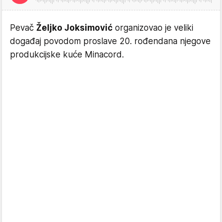
Pevač
Željko Joksimović
organizovao je veliki
događaj povodom proslave 20. rođendana njegove
produkcijske kuće Minacord.