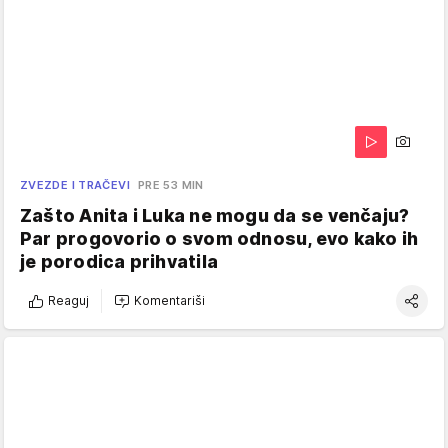
ZVEZDE I TRAČEVI
PRE 53 MIN
Zašto Anita i Luka ne mogu da se venčaju?
Par progovorio o svom odnosu, evo kako ih
je porodica prihvatila
Reaguj
Komentariši