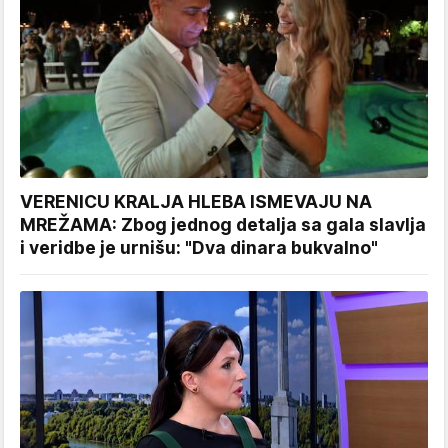
VERENICU KRALJA HLEBA ISMEVAJU NA
MREŽAMA: Zbog jednog detalja sa gala slavlja
i veridbe je urnišu: "Dva dinara bukvalno"