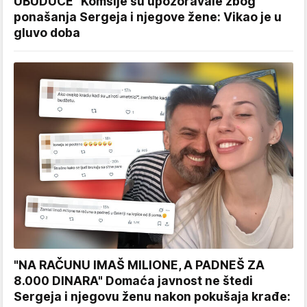
UBUDUĆE" Komšije su upozoravale zbog
ponašanja Sergeja i njegove žene: Vikao je u
gluvo doba
"NA RAČUNU IMAŠ MILIONE, A PADNEŠ ZA
8.000 DINARA" Domaća javnost ne štedi
Sergeja i njegovu ženu nakon pokušaja krađe: