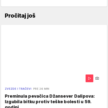
Pročitaj još
ZVEZDE I TRAČEVI
PRE 26 MIN
Preminula pevačica Džansever Dalipova:
Izgubila bitku protiv teške bolesti u 59.
godini