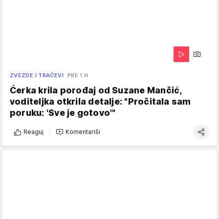
ZVEZDE I TRAČEVI
PRE 1 H
Ćerka krila porođaj od Suzane Mančić,
voditeljka otkrila detalje: "Pročitala sam
poruku: 'Sve je gotovo'"
Reaguj
Komentariši