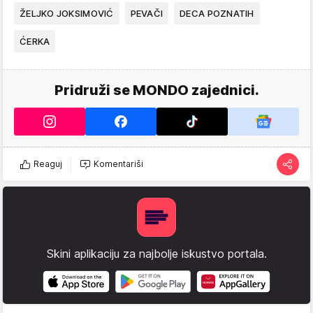
ŽELJKO JOKSIMOVIĆ
PEVAČI
DECA POZNATIH
ĆERKA
Pridruži se MONDO zajednici.
Reaguj
Komentariši
Skini aplikaciju za najbolje iskustvo portala.