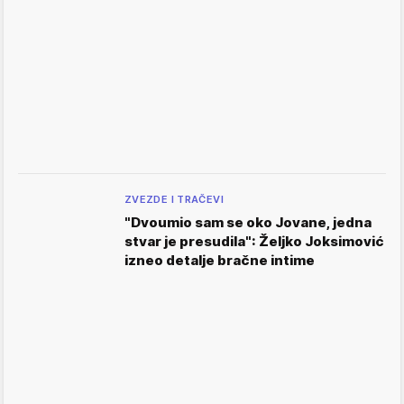
ZVEZDE I TRAČEVI
"Dvoumio sam se oko Jovane, jedna
stvar je presudila": Željko Joksimović
izneo detalje bračne intime