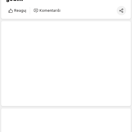
Reaguj
Komentariši