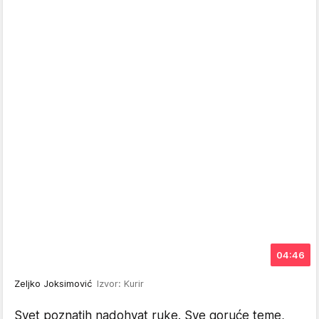
04:46
Zeljko Joksimović
Izvor: Kurir
Svet poznatih nadohvat ruke. Sve goruće teme,