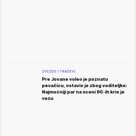
ZVEZDE I TRAČEVI
Pre Jovane voleo je poznatu
pevačicu, ostavio je zbog voditeljke:
Najmoćniji par na sceni 90-ih krio je
vezu