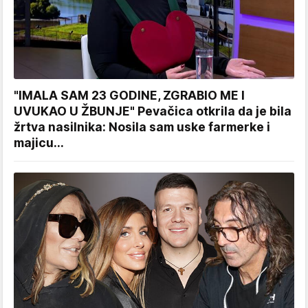
"IMALA SAM 23 GODINE, ZGRABIO ME I
UVUKAO U ŽBUNJE" Pevačica otkrila da je bila
žrtva nasilnika: Nosila sam uske farmerke i
majicu...