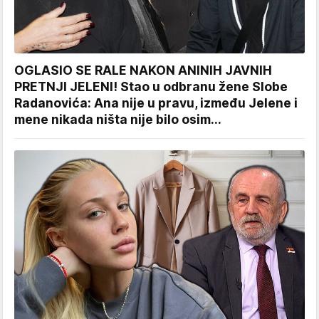
OGLASIO SE RALE NAKON ANINIH JAVNIH
PRETNJI JELENI! Stao u odbranu žene Slobe
Radanovića: Ana nije u pravu, između Jelene i
mene nikada ništa nije bilo osim...