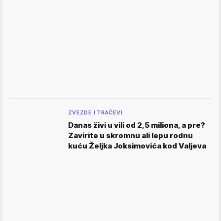
ZVEZDE I TRAČEVI
Danas živi u vili od 2,5 miliona, a pre?
Zavirite u skromnu ali lepu rodnu
kuću Željka Joksimovića kod Valjeva