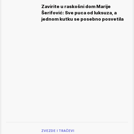
Zavirite u raskošni dom Marije
Šerifović: Sve puca od luksuza, a
jednom kutku se posebno posvetila
ZVEZDE I TRAČEVI