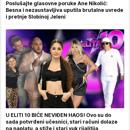
Poslušajte glasovne poruke Ane Nikolić:
Besna i nezaustavljiva uputila brutalne uvrede
i pretnje Slobinoj Jeleni
U ELITI 10 BIĆE NEVIĐEN HAOS! Ovo su do
sada potvrđeni učesnici, stari računi dolaze
na naplatu, a stiže i stari vuk rijalitija