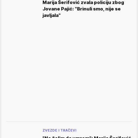
Marija Šerifović zvala policiju zbog
Jovane Pajić: "Brinuli smo, nije se
javljala"
ZVEZDE I TRAČEVI