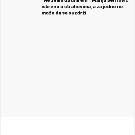
"Ne želim da umrem": Marija Šerifović
iskreno o strahovima, a za jedno ne
može da se suzdrži