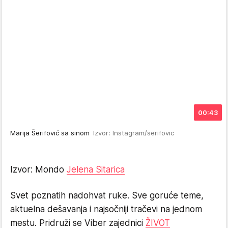
00:43
Marija Šerifović sa sinom
Izvor: Instagram/serifovic
Izvor: Mondo
Jelena Sitarica
Svet poznatih nadohvat ruke. Sve goruće teme,
aktuelna dešavanja i najsočniji tračevi na jednom
mestu. Pridruži se Viber zajednici
ŽIVOT