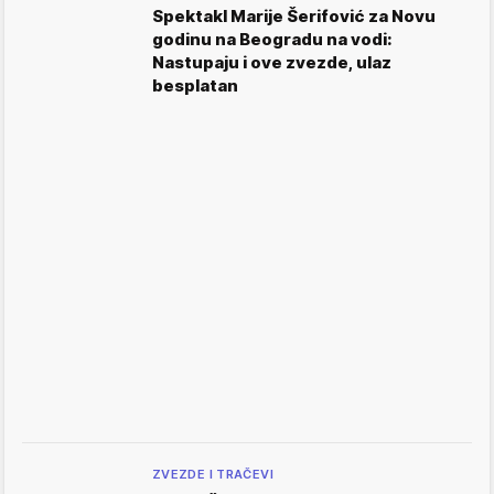
Spektakl Marije Šerifović za Novu
godinu na Beogradu na vodi:
Nastupaju i ove zvezde, ulaz
besplatan
ZVEZDE I TRAČEVI