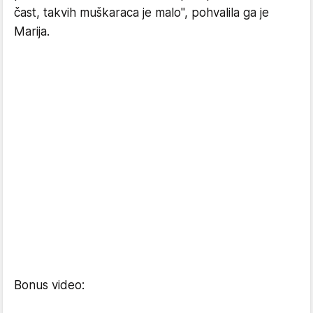
čast, takvih muškaraca je malo", pohvalila ga je
Marija.
Bonus video: