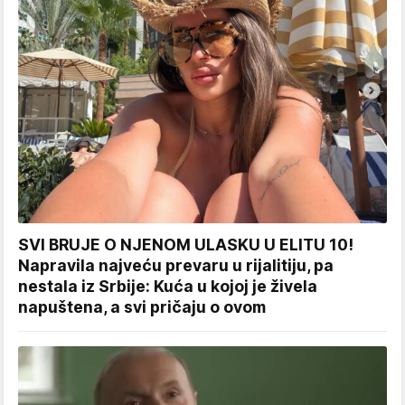
SVI BRUJE O NJENOM ULASKU U ELITU 10!
Napravila najveću prevaru u rijalitiju, pa
nestala iz Srbije: Kuća u kojoj je živela
napuštena, a svi pričaju o ovom