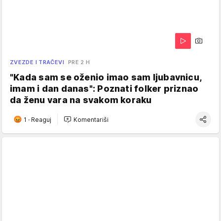
ZVEZDE I TRAČEVI
PRE 2 H
"Kada sam se oženio imao sam ljubavnicu,
imam i dan danas": Poznati folker priznao
da ženu vara na svakom koraku
1
·
Reaguj
Komentariši