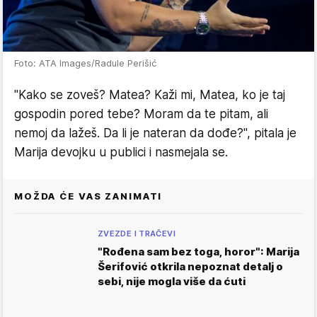
Foto: ATA Images/Radule Perišić
"Kako se zoveš? Matea? Kaži mi, Matea, ko je taj
gospodin pored tebe? Moram da te pitam, ali
nemoj da lažeš. Da li je nateran da dođe?", pitala je
Marija devojku u publici i nasmejala se.
MOŽDA ĆE VAS ZANIMATI
ZVEZDE I TRAČEVI
"Rođena sam bez toga, horor": Marija
Šerifović otkrila nepoznat detalj o
sebi, nije mogla više da ćuti