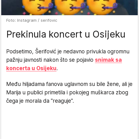
Foto: Instagram / serifovic
Prekinula koncert u Osijeku
Podsetimo, Šerifović je nedavno privukla ogromnu
pažnju javnosti nakon što se pojavio
snimak sa
koncerta u Osijeku
.
Među hiljadama fanova uglavnom su bile žene, ali je
Marija u publici primetila i pokojeg muškarca zbog
čega je morala da "reaguje".