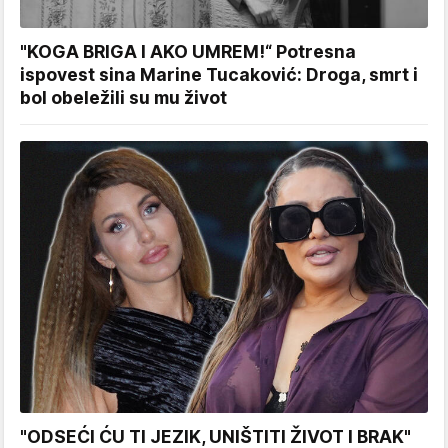
"KOGA BRIGA I AKO UMREM!“ Potresna
ispovest sina Marine Tucaković: Droga, smrt i
bol obeležili su mu život
"ODSEĆI ĆU TI JEZIK, UNIŠTITI ŽIVOT I BRAK"