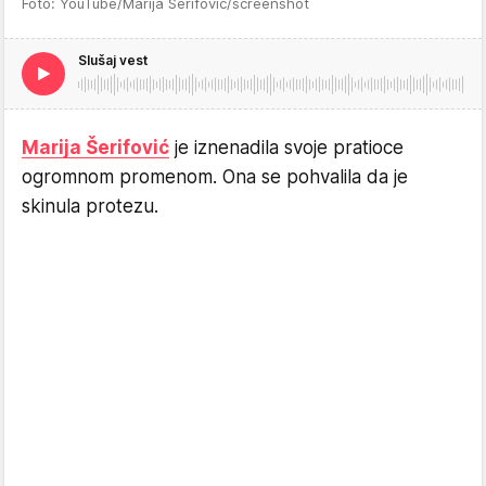
Foto: YouTube/Marija Serifovic/screenshot
Slušaj vest
Marija Šerifović
je iznenadila svoje pratioce
ogromnom promenom. Ona se pohvalila da je
skinula protezu.