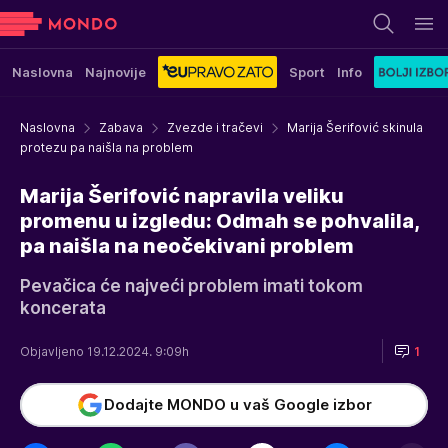
Naslovna
Najnovije
Sport
Info
Naslovna
Zabava
Zvezde i tračevi
Marija Šerifović skinula
protezu pa naišla na problem
Marija Šerifović napravila veliku
promenu u izgledu: Odmah se pohvalila,
pa naišla na neočekivani problem
Pevačica će najveći problem imati tokom
koncerata
Objavljeno 19.12.2024. 9:09h
1
Dodajte MONDO u vaš Google izbor