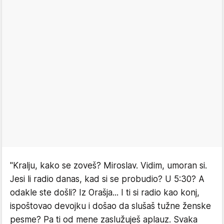
"Kralju, kako se zoveš? Miroslav. Vidim, umoran si.
Jesi li radio danas, kad si se probudio? U 5:30? A
odakle ste došli? Iz Orašja... I ti si radio kao konj,
ispoštovao devojku i došao da slušaš tužne ženske
pesme? Pa ti od mene zaslužuješ aplauz. Svaka