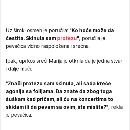
Uz široki osmeh je poručila:
"Ko hoće može da
čestita. Skinula sam
protezu
"
, poručila je
pevačica vidno raspoložena i srećna.
Ipak, uprkos sreći Marija je otkrila da je jedna stvar
i dalje muči.
"Znači protezu sam skinula, ali sada kreće
agonija sa folijama. Da znate da zbog toga
šuškam kad pričam, ali ću na koncertima to
skidam ili da pevam sa ovim, šta mislite?"
, rekla
je pevačica.