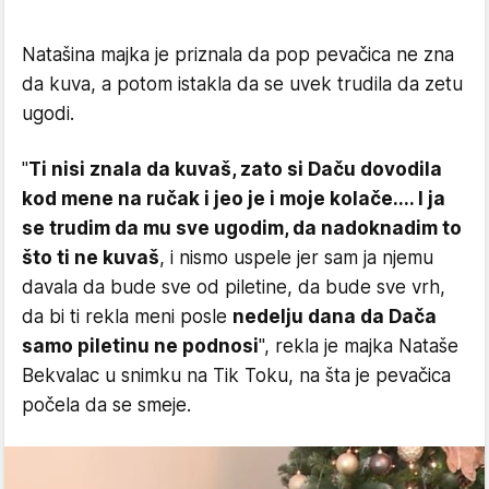
Natašina majka je priznala da pop pevačica ne zna
da kuva, a potom istakla da se uvek trudila da zetu
ugodi.
"
Ti nisi znala da kuvaš, zato si Daču dovodila
kod mene na ručak i jeo je i moje kolače.... I ja
se trudim da mu sve ugodim, da nadoknadim to
što ti ne kuvaš
, i nismo uspele jer sam ja njemu
davala da bude sve od piletine, da bude sve vrh,
da bi ti rekla meni posle
nedelju dana da Dača
samo piletinu ne podnosi
", rekla je majka Nataše
Bekvalac u snimku na Tik Toku, na šta je pevačica
počela da se smeje.