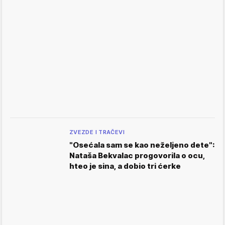
ZVEZDE I TRAČEVI
"Osećala sam se kao neželjeno dete":
Nataša Bekvalac progovorila o ocu,
hteo je sina, a dobio tri ćerke