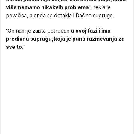
više nemamo nikakvih problema
", rekla je
pevačica, a onda se dotakla i Dačine supruge.
"On nam je zaista potreban u
ovoj fazi i ima
predivnu suprugu, koja je puna razmevanja za
sve to
."