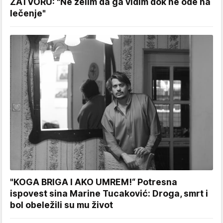
ZATVORU: "Ne želim da ga vidim dok ne ode na
lečenje"
"KOGA BRIGA I AKO UMREM!“ Potresna
ispovest sina Marine Tucaković: Droga, smrt i
bol obeležili su mu život