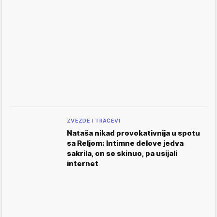
ZVEZDE I TRAČEVI
Nataša nikad provokativnija u spotu
sa Reljom: Intimne delove jedva
sakrila, on se skinuo, pa usijali
internet