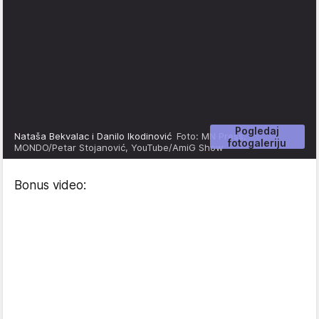
Pogledaj
Nataša Bekvalac i Danilo Ikodinović
Foto: MN Press,
fotogaleriju
MONDO/Petar Stojanović, YouTube/AmiG Show
Bonus video: