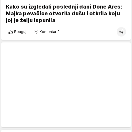
Kako su izgledali poslednji dani Done Ares:
Majka pevačice otvorila dušu i otkrila koju
joj je želju ispunila
Reaguj
Komentariši