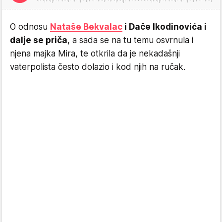
O odnosu
Nataše Bekvalac
i Dače Ikodinovića i
dalje se priča
, a sada se na tu temu osvrnula i
njena majka Mira, te otkrila da je nekadašnji
vaterpolista često dolazio i kod njih na ručak.