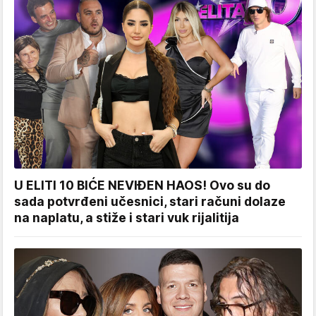
U ELITI 10 BIĆE NEVIĐEN HAOS! Ovo su do
sada potvrđeni učesnici, stari računi dolaze
na naplatu, a stiže i stari vuk rijalitija