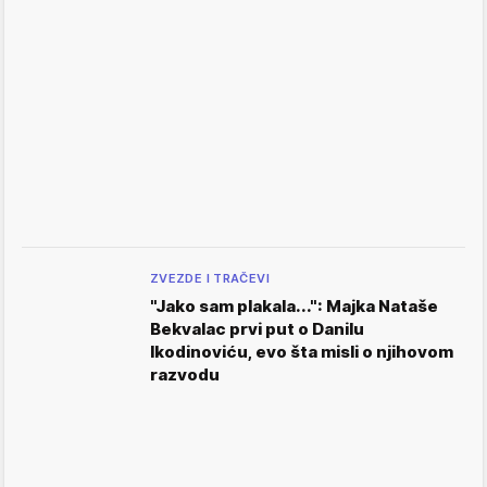
ZVEZDE I TRAČEVI
"Jako sam plakala...": Majka Nataše
Bekvalac prvi put o Danilu
Ikodinoviću, evo šta misli o njihovom
razvodu