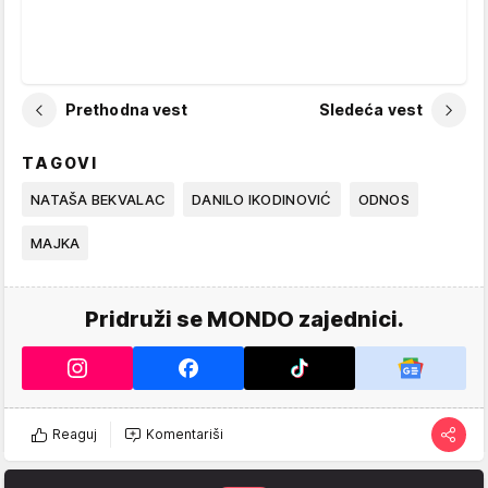
Prethodna vest
Sledeća vest
TAGOVI
NATAŠA BEKVALAC
DANILO IKODINOVIĆ
ODNOS
MAJKA
Pridruži se MONDO zajednici.
Reaguj
Komentariši