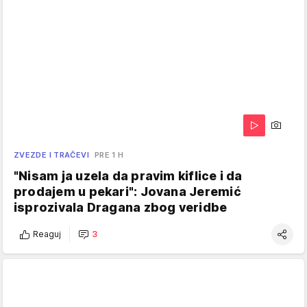
ZVEZDE I TRAČEVI
PRE 1 H
"Nisam ja uzela da pravim kiflice i da
prodajem u pekari": Jovana Jeremić
isprozivala Dragana zbog veridbe
Reaguj
3