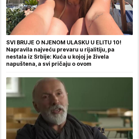
SVI BRUJE O NJENOM ULASKU U ELITU 10!
Napravila najveću prevaru u rijalitiju, pa
nestala iz Srbije: Kuća u kojoj je živela
napuštena, a svi pričaju o ovom