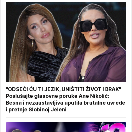
"ODSEĆI ĆU TI JEZIK, UNIŠTITI ŽIVOT I BRAK"
Poslušajte glasovne poruke Ane Nikolić:
Besna i nezaustavljiva uputila brutalne uvrede
i pretnje Slobinoj Jeleni