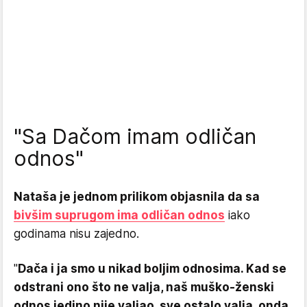
"Sa Dačom imam odličan
odnos"
Nataša je jednom prilikom objasnila da sa
bivšim suprugom ima odličan odnos
iako
godinama nisu zajedno.
"
Dača i ja smo u nikad boljim odnosima. Kad se
odstrani ono što ne valja, naš muško-ženski
odnos jedino nije valjao, sve ostalo valja, onda