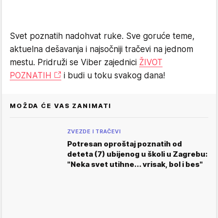
Svet poznatih nadohvat ruke. Sve goruće teme,
aktuelna dešavanja i najsočniji tračevi na jednom
mestu. Pridruži se Viber zajednici
ŽIVOT
POZNATIH
i budi u toku svakog dana!
MOŽDA ĆE VAS ZANIMATI
ZVEZDE I TRAČEVI
Potresan oproštaj poznatih od
deteta (7) ubijenog u školi u Zagrebu:
"Neka svet utihne... vrisak, bol i bes"