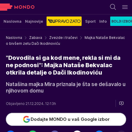
Naslovna
Najnovije
Sport
Info
Naslovna
Zabava
Zvezde i tračevi
Majka Nataše Bekvalac
o bivšem zetu Dači Ikodinoviću
"Dovodila si ga kod mene, rekla si mi da
ne podnosi": Majka Nataše Bekvalac
otkrila detalje o Dači Ikodinoviću
Natašina majka Mira priznala je šta se dešavalo u
njihovom domu
Objavljeno 21.12.2024. 12:13h
Dodajte MONDO u vaš Google izbor