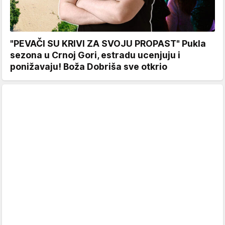
"PEVAČI SU KRIVI ZA SVOJU PROPAST" Pukla
sezona u Crnoj Gori, estradu ucenjuju i
ponižavaju! Boža Dobriša sve otkrio