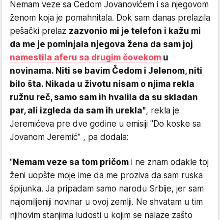
Nemam veze sa Čedom Jovanovićem i sa njegovom
ženom koja je pomahnitala. Dok sam danas prelazila
pešački prelaz
zazvonio mi je telefon i kažu mi
da me je pominjala njegova žena da sam joj
namestila aferu sa drugim čovekom
u
novinama. Niti se bavim Čedom i Jelenom, niti
bilo šta. Nikada u životu nisam o njima rekla
ružnu reč, samo sam ih hvalila da su skladan
par, ali izgleda da sam ih urekla"
, rekla je
Jeremićeva pre dve godine u emisiji "Do koske sa
Jovanom Jeremić" , pa dodala:
"
Nemam veze sa tom pričom
i ne znam odakle toj
ženi uopšte moje ime da me proziva da sam ruska
špijunka. Ja pripadam samo narodu Srbije, jer sam
najomiljeniji novinar u ovoj zemlji. Ne shvatam u tim
njihovim stanjima ludosti u kojim se nalaze zašto