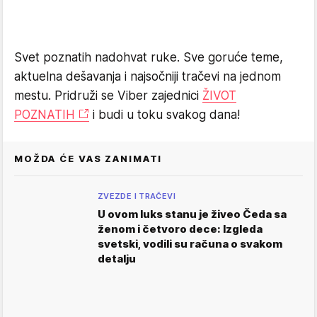
Svet poznatih nadohvat ruke. Sve goruće teme,
aktuelna dešavanja i najsočniji tračevi na jednom
mestu. Pridruži se Viber zajednici
ŽIVOT
POZNATIH
i budi u toku svakog dana!
MOŽDA ĆE VAS ZANIMATI
ZVEZDE I TRAČEVI
U ovom luks stanu je živeo Čeda sa
ženom i četvoro dece: Izgleda
svetski, vodili su računa o svakom
detalju