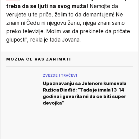
treba da se ljuti na svog muža!
Nemojte da
verujete u te priče, želim to da demantujem! Ne
znam ni Čedu ni njegovu ženu, njega znam samo
preko televizije. Molim vas da prekinete da pričate
gluposti", rekla je tada Jovana.
MOŽDA ĆE VAS ZANIMATI
ZVEZDE I TRAČEVI
Upoznavanju sa Jelenom kumovala
Ružica Đinđić: "Tada je imala 13-14
godina i govorila mi da će biti super
devojka"