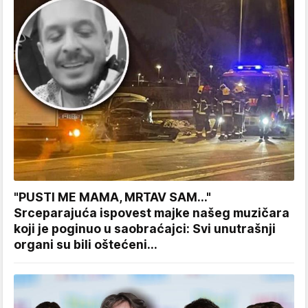
"PUSTI ME MAMA, MRTAV SAM..."
Srceparajuća ispovest majke našeg muzičara
koji je poginuo u saobraćajci: Svi unutrašnji
organi su bili oštećeni...