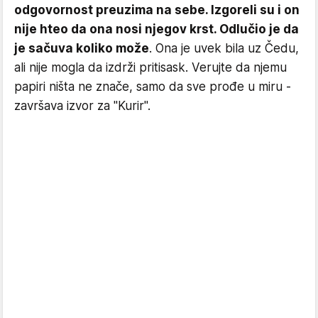
odgovornost preuzima na sebe. Izgoreli su i on
nije hteo da ona nosi njegov krst. Odlučio je da
je sačuva koliko može
. Ona je uvek bila uz Čedu,
ali nije mogla da izdrži pritisask. Verujte da njemu
papiri ništa ne znače, samo da sve prođe u miru -
završava izvor za "Kurir".