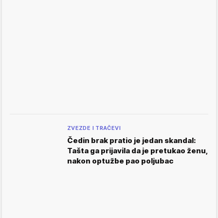
ZVEZDE I TRAČEVI
Čedin brak pratio je jedan skandal:
Tašta ga prijavila da je pretukao ženu,
nakon optužbe pao poljubac