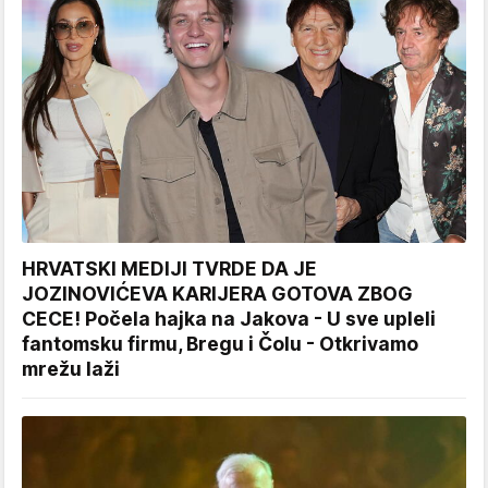
HRVATSKI MEDIJI TVRDE DA JE
JOZINOVIĆEVA KARIJERA GOTOVA ZBOG
CECE! Počela hajka na Jakova - U sve upleli
fantomsku firmu, Bregu i Čolu - Otkrivamo
mrežu laži