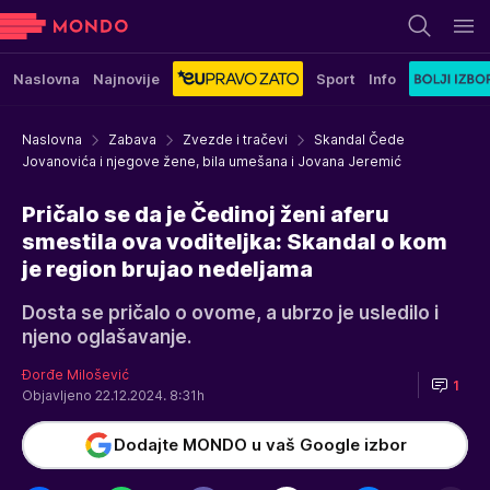
Naslovna
Najnovije
Sport
Info
Naslovna
Zabava
Zvezde i tračevi
Skandal Čede
Jovanovića i njegove žene, bila umešana i Jovana Jeremić
Pričalo se da je Čedinoj ženi aferu
smestila ova voditeljka: Skandal o kom
je region brujao nedeljama
Dosta se pričalo o ovome, a ubrzo je usledilo i
njeno oglašavanje.
Đorđe Milošević
1
Objavljeno 22.12.2024. 8:31h
Dodajte MONDO u vaš Google izbor