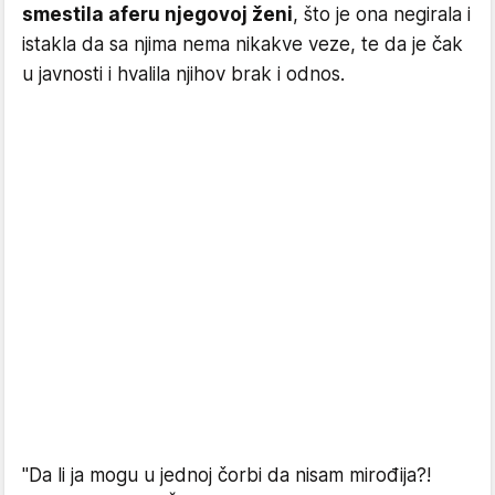
smestila aferu njegovoj ženi
, što je ona negirala i
istakla da sa njima nema nikakve veze, te da je čak
u javnosti i hvalila njihov brak i odnos.
"Da li ja mogu u jednoj čorbi da nisam mirođija?!