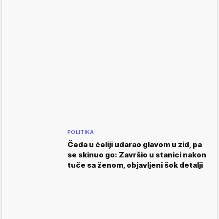
POLITIKA
Čeda u ćeliji udarao glavom u zid, pa
se skinuo go: Završio u stanici nakon
tuče sa ženom, objavljeni šok detalji