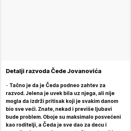
Detalji razvoda Čede Jovanovića
-
Tačno je da je Čeda podneo zahtev za
razvod. Jelena je uvek bila uz njega, ali nije
mogla da izdrži pritisak koji je svakim danom
bio sve veći. Znate, nekad i previše ljubavi
bude problem. Oboje su maksimalo posvećeni
kao roditelji, a Čeda je sve dao za decu i