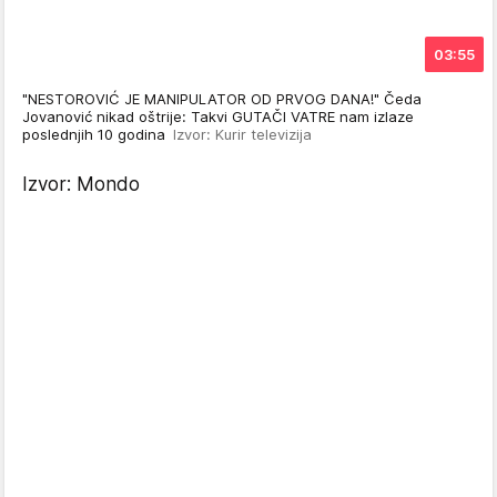
03:55
"NESTOROVIĆ JE MANIPULATOR OD PRVOG DANA!" Čeda
Jovanović nikad oštrije: Takvi GUTAČI VATRE nam izlaze
poslednjih 10 godina
Izvor: Kurir televizija
Izvor: Mondo