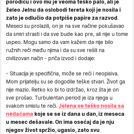
porodicu i ovo mu je veoma teško palo, ali je
želeo Jelnu da oslobodi tereta koji je nosila i
zato je odlučio da potpiše papire za razvod
.
Meseci su prolazili, on je na sve načine pokušavao
da smiri strasti i da sve bude kao pre, ali nije u tome
uspeo. Mogu samo da vam kažem da nije bilo
ružnih reči među njima i da su sve rešili na
civilizovan način - priča izvod i dodaje:
- Situacija je specifična, može se reći i neopisiva.
Mom prijatelju su se dogodile teške stvari. Život ga
nije mazio. Retko ko bi to izdržao, kroz šta je on
sve prošao. Turbulentan period je iza njega u
svakom smislu te reči.
Jelena se teško nosila sa
nedaćama
koje se se iz dana u dan, iz meseca
u mesec dešavale. On ima osećaj da je nju
njegov život spržio, ugasio, zato svu