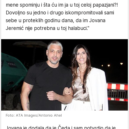
mene spominju i šta ću im ja u toj celoj papazjani?!
Dovoljno su jedno i drugo iskompromitovali sami
sebe u proteklih godinu dana, da im Jovana
Jeremić nije potrebna u toj halabuci."
Foto: ATA Images/Antonio Ahel
Jovana je dodala da je Čeda i sam potvrdio da je