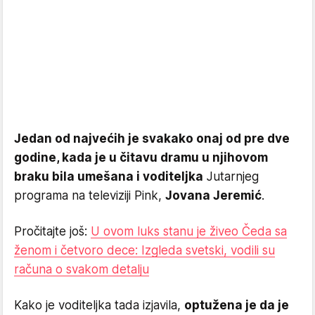
Jedan od najvećih je svakako onaj od pre dve
godine, kada je u čitavu dramu u njihovom
braku bila umešana i voditeljka
Jutarnjeg
programa na televiziji Pink,
Jovana Jeremić
.
Pročitajte još:
U ovom luks stanu je živeo Čeda sa
ženom i četvoro dece: Izgleda svetski, vodili su
računa o svakom detalju
Kako je voditeljka tada izjavila,
optužena je da je