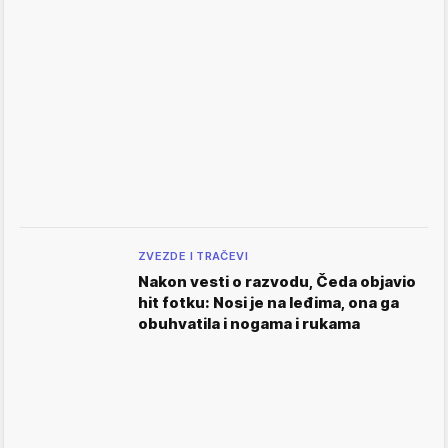
ZVEZDE I TRAČEVI
Nakon vesti o razvodu, Čeda objavio
hit fotku: Nosi je na leđima, ona ga
obuhvatila i nogama i rukama