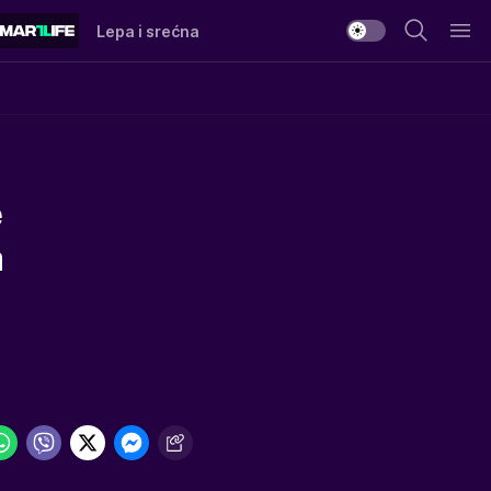
Lepa i srećna
e
a