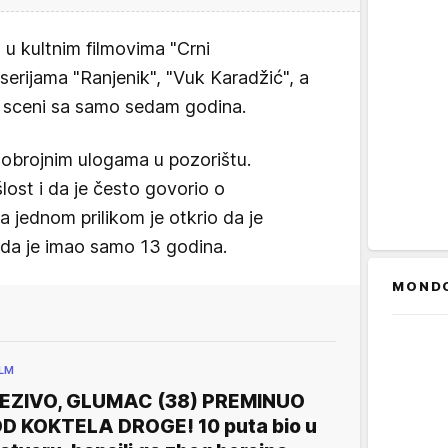
 u kultnim filmovima "Crni
serijama "Ranjenik", "Vuk Karadžić", a
oj sceni sa samo sedam godina.
gobrojnim ulogama u pozorištu.
šlost i da je često govorio o
 jednom prilikom je otkrio da je
da je imao samo 13 godina.
MOND
ILM
EZIVO, GLUMAC (38) PREMINUO
D KOKTELA DROGE! 10 puta bio u