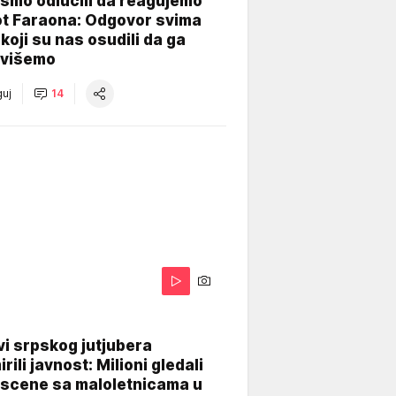
smo odlučili da reagujemo
ot Faraona: Odgovor svima
koji su nas osudili da ga
višemo
uj
14
i srpskog jutjubera
rili javnost: Milioni gledali
 scene sa maloletnicama u