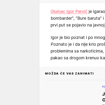
Glumac Igor Pervić
je igarao
bombarder", "Bure baruta" i 
prvi put se pojavio na javn
Igor je bio poznat i po mno
Poznato je i da nije krio pro
problemima sa narkoticima, a
pakao sa drogom krenuo ka
MOŽDA ĆE VAS ZANIMATI
F
J
O