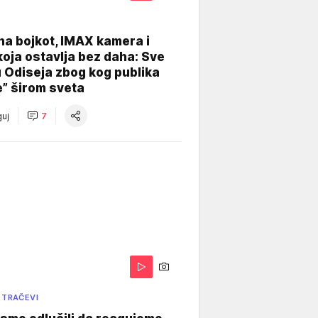
na bojkot, IMAX kamera i
koja ostavlja bez daha: Sve
u Odiseja zbog kog publika
e” širom sveta
uj
7
 TRAČEVI