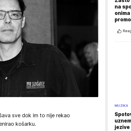
Zašto 
na sp
onima 
promo
Reag
MUZIKA
Spotov
ešava sve dok im to nije rekao
uznemi
enirao košarku.
jezive