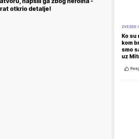
atvoru, hapsili ga zbog heroina -
rat otkrio detalje!
ZVEZDE I
Ko su
kom br
smo sa
uz Mit
Reag