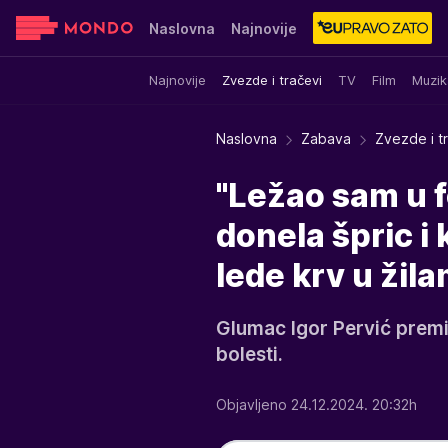
Naslovna
Najnovije
Najnovije
Zvezde i tračevi
TV
Film
Muzik
Sensa
Stvar ukusa
Yumama
Naslovna
Zabava
Zvezde i t
"Ležao sam u f
donela špric i
lede krv u žil
Glumac Igor Pervić premin
bolesti.
Objavljeno 24.12.2024. 20:32h