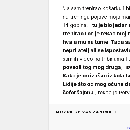
"Ja sam trenirao košarku i 
na treningu pojave moja ma
14 godina. I
tu je bio jeda
trenirao I on je rekao moji
hvala mu na tome. Tada sa
neprijatelj ali se ispostavi
sam ih video na tribinama I 
povezli tog mog druga, I sv
Kako je on izašao iz kola 
Lidije što od mog očuha da
šoferšajbnu
", rekao je Perv
MOŽDA ĆE VAS ZANIMATI
T