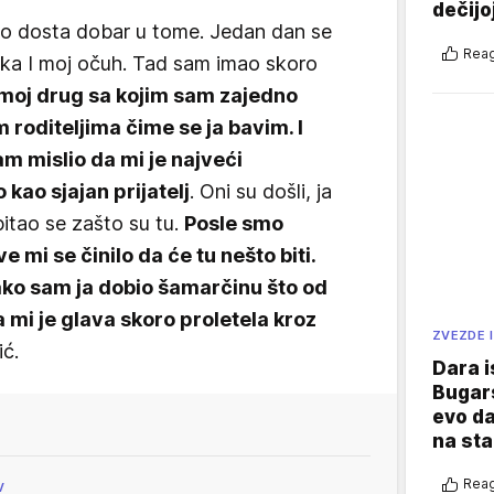
dečijo
bio dosta dobar u tome. Jedan dan se
Reag
jka I moj očuh. Tad sam imao skoro
n moj drug sa kojim sam zajedno
m roditeljima čime se ja bavim. I
m mislio da mi je najveći
o kao sjajan prijatelj
. Oni su došli, ja
pitao se zašto su tu.
Posle smo
e mi se činilo da će tu nešto biti.
tako sam ja dobio šamarčinu što od
 mi je glava skoro proletela kroz
ZVEZDE I
ić.
Dara i
Bugars
evo da
na sta
Reag
V