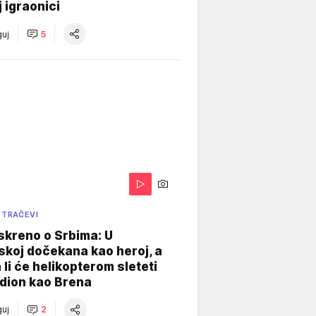
j igraonici
uj
5
 TRAČEVI
skreno o Srbima: U
koj dočekana kao heroj, a
 li će helikopterom sleteti
dion kao Brena
uj
2