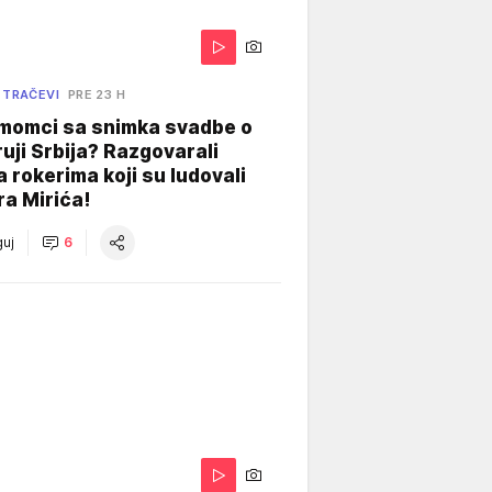
 TRAČEVI
PRE 23 H
 momci sa snimka svadbe o
uji Srbija? Razgovarali
 rokerima koji su ludovali
ra Mirića!
uj
6