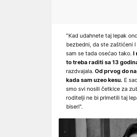
"Kad udahnete taj lepak onda
bezbedni, da ste zaštićeni I 
sam se tada osećao tako.
I
to treba raditi sa 13 godin
razdvajala.
Od prvog do na
kada sam uzeo kesu.
E sad
smo svi nosili četkice za zu
roditelji ne bi primetili taj le
biseri".