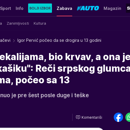
Sport
Info
Zabava
Magazin
a
Zanimljivosti
Kultura
račevi
Igor Pervić počeo da se drogira u 13 godini
ekalijama, bio krvav, a ona j
 kašiku": Reči srpskog glumc
ama, počeo sa 13
uo je pre šest posle duge i teške
Komentariši