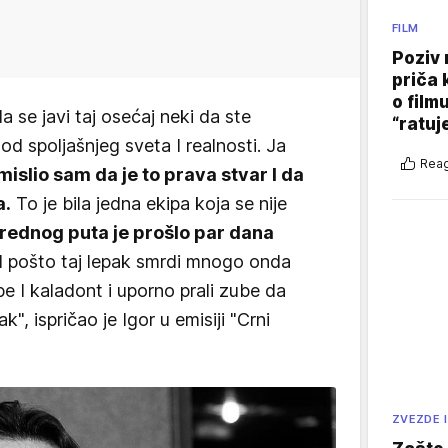
FILM
Poziv 
priča 
o film
 se javi taj osećaj neki da ste
“ratuj
od spoljašnjeg sveta I realnosti. Ja
Reag
 mislio sam da je to prava stvar I da
a.
To je bila jedna ekipa koja se nije
rednog puta je prošlo par dana
 pošto taj lepak smrdi mnogo onda
be I kaladont i uporno prali zube da
pak", ispričao je Igor u emisiji "Crni
ZVEZDE I